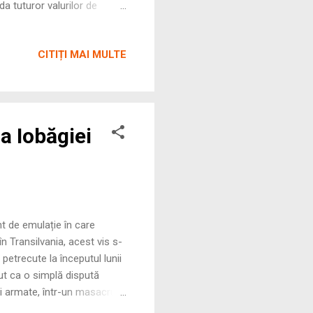
uda tuturor valurilor de
sivă a slavilor în Balcani
o „pană” etnică și
CITIȚI MAI MULTE
a Iobăgiei
 de emulație în care
în Transilvania, acest vis s-
 petrecute la începutul lunii
ut ca o simplă dispută
ței armate, într-un masacru
iare de a menține, cu orice