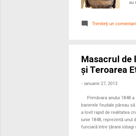
au 
mig
și 
Trimiteți un comentar
lin
Masacrul de l
și Teroarea E
-
ianuarie 27, 2013
Primăvara anului 1848 a fo
barierele feudale păreau să s
a lovit rapid de realitatea c
iunie 1848, reprezintă unul
funciară între țăranii iobagi
care a demonstrat prăpastia 