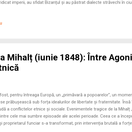
ridicat imperii, au sfidat Bizanțul și au păstrat dialecte străvechi în ci
rație. Momentul de ruptură s-a produs în secolele VI-VII. Așezarea ma
formarea primului stat bulgar sub hanul Asparuh (681) au acționat ca 
iu
gvistică. Această invazie a divizat unitatea ro...
a Mihalț (iunie 1848): Între Agoni
tnică
st, pentru întreaga Europă, un „primăvară a popoarelor”, un moment
e prăbușească sub forța idealurilor de libertate și fraternitate. Însă 
rudă a conflictelor etnice și sociale. Evenimentele tragice de la Mihalț ,
 dintre cele mai sumbre episoade ale acelei perioade. Ceea ce a încep
 și proprietarul funciar s-a transformat, prin intervenția brutală a for
insurmontabilă dintre aspirațiile românilor și dorința nobilimii magh