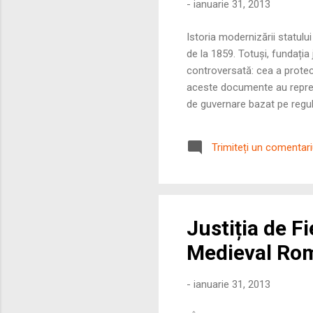
-
ianuarie 31, 2013
Istoria modernizării statul
de la 1859. Totuși, fundați
controversată: cea a protec
aceste documente au reprez
de guvernare bazat pe reguli
apariția Obișnuitei Obștești A
„școala de politică” a națiu
Trimiteți un comentar
și partajată cu un organ re
Un Club al Privile...
Justiția de F
Medieval Ro
-
ianuarie 31, 2013