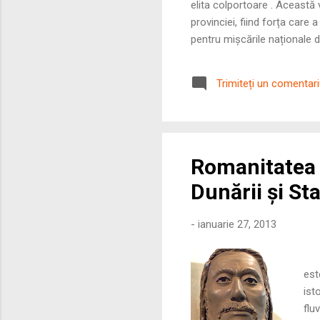
elita colportoare . Această 
provinciei, fiind forța care 
pentru mișcările naționale d
păreau insurmontabile, aceșt
complexe ale unei Transilvan
Trimiteți un comentar
piramidei intelectuale se afla
Romanitatea 
Dunării și St
-
ianuarie 27, 2013
S
est
ist
flu