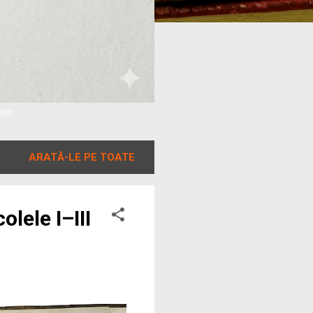
amer
ARATĂ-LE PE TOATE
lele I–III