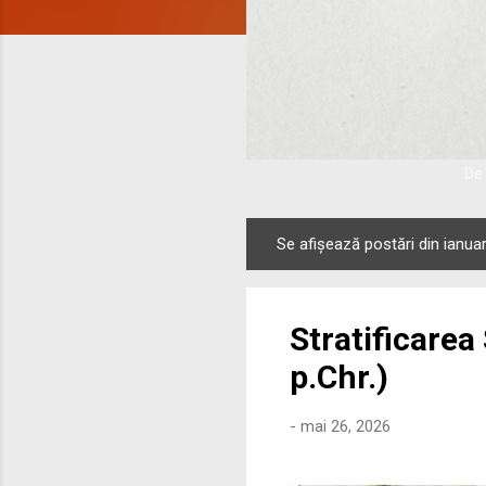
De 
Se afișează postări din ianuar
P
o
s
Stratificarea
t
ă
p.Chr.)
r
i
-
mai 26, 2026