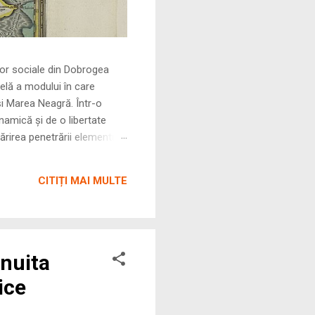
le din Dobrogea
elă a modului în care
și Marea Neagră. Într-o
namică și de o libertate
rirea penetrării elementului
 ne permite să măsurăm cu
CITIȚI MAI MULTE
nuita
ice