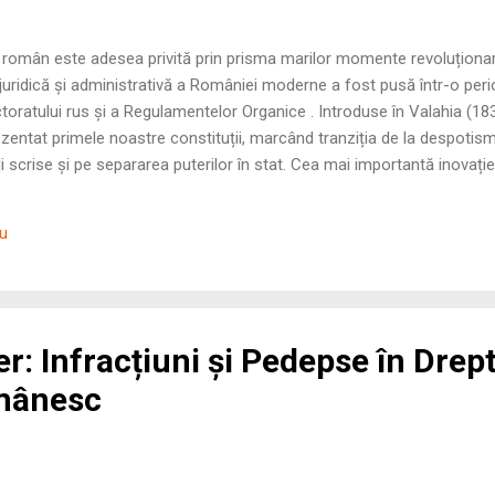
ui român este adesea privită prin prisma marilor momente revoluțion
a juridică și administrativă a României moderne a fost pusă într-o per
toratului rus și a Regulamentelor Organice . Introduse în Valahia (183
entat primele noastre constituții, marcând tranziția de la despoti
 scrise și pe separarea puterilor în stat. Cea mai importantă inovați
dunări . Deși, la prima vedere, pare o instituție aristocratică și restrict
nii române. Pentru prima dată în istoria Principatelor, puterea absolut
iu
prezentativ, punându-se astfel bazele procesului legislativ modern. 1
ier: Infracțiuni și Pedepse în Drep
mânesc