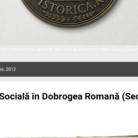
fapt istoria nu ne apartine, dar noi ii apartinem ei. Hans-Georg Gad
ie, 2013
 Socială în Dobrogea Romană (Seco