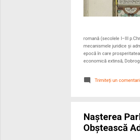
Sursa foto: commo
romană (secolele I–III p.Ch
mecanismele juridice și adm
epocă în care prosperitatea
economică extinsă, Dobrogea
roman – în special a cetățe
precizie profunzimea și ritm
Trimiteți un comentar
Nașterea Par
Obștească A