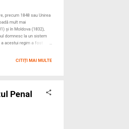
are, precum 1848 sau Unirea
ioadă mult mai
1) și în Moldova (1832),
smul domnesc la un sistem
e a acestui regim a fost
ivă, ea a fost, în realitate,
ă a Domnului a fost limitată
CITIȚI MAI MULTE
. Structura și Componența:
tul Penal