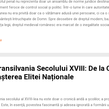
tul penal nu reprezenta doar un ansamblu de norme juridice destinate 
ument feroce de control social și politic. Într-o lume în care autoritatea
unea nu era privită doar ca o vătămare adusă unei persoane, ci ca o s
 pământești întruchipate de Domn. Spre deosebire de dreptul modern, b
fața legii, dreptul medieval românesc era marcat de o inegalitate socia
ătorului și a suveranului. Legătura dintre vinovăție și pedeapsă era ind
1. Trăsăturile Pedepsei Medievale: Între Intimidare și Venit Sistemul de
iu
l cutumiar), cât și în primele pravile scrise (precum Pravila lui Vasile
ransilvania Secolului XVIII: De la
așterea Elitei Naționale
vania secolului al XVIII-lea nu este doar o cronică aridă a școlilor, a 
ții. Este, în esență, povestea fascinantă și adesea ignorată a formării u