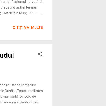
ezentat "sistemul nervos" al
, pregătind astfel terenul
și satele din Munții Apuseni
odernitatea la realitățile
ătură a Societății În vârful
CITIȚI MAI MULTE
Sudul
ria românilor
le Dunării. Totuși, realitatea
ult mai vastă. Dincolo de
e vibrantă a vlahilor care