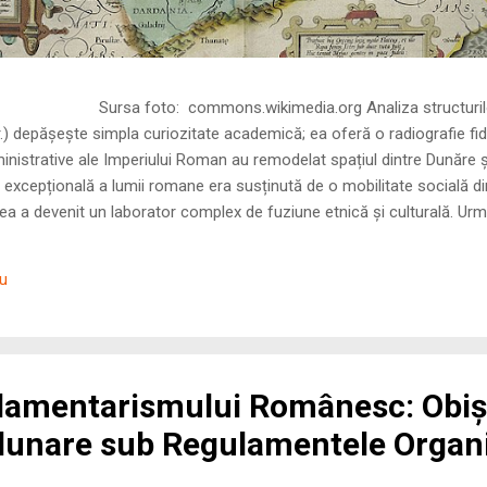
ns.wikimedia.org Analiza structurilor socia
r.) depășește simpla curiozitate academică; ea oferă o radiografie fid
inistrative ale Imperiului Roman au remodelat spațiul dintre Dunăre 
 excepțională a lumii romane era susținută de o mobilitate socială di
 a devenit un laborator complex de fuziune etnică și culturală. Urmă
nilor romani ( cives Romani ) în țesutul urban și rural dobrogean –
ul procesului de rom...
iu
lamentarismului Românesc: Obiș
dunare sub Regulamentele Organ