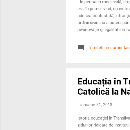
În perioada medievală, drep
era, în primul rând, un instr
adesea contestată, infracți
ordinii divine și a puterii
nevinovăție și egalitate în 
discreționară imensă a judec
cele mai multe ori, brutală. 
Trimiteți un comentar
„obiceiul pământului” (dreptu
Educația în T
Catolică la N
-
ianuarie 31, 2013
Istoria educației în Transil
zidurilor ridicate de institu