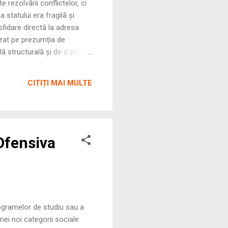
rezolvării conflictelor, ci
 statului era fragilă și
fidare directă la adresa
azat pe prezumția de
lă structurală și de o putere
isolubilă, publică și, de
 sancțiuni, regăsit atât în
CITIȚI MAI MULTE
 Lupu sau Îndrept...
 Ofensiva
programelor de studiu sau a
nei noi categorii sociale: