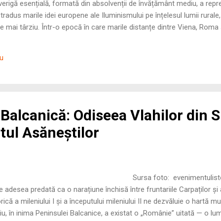
verigă esențială, formată din absolvenții de învățământ mediu, a repr
a tradus marile idei europene ale Iluminismului pe înțelesul lumii rurale
e mai târziu. Într-o epocă în care marile distanțe dintre Viena, Roma 
i tineri educați au funcționat ca transmițători de cultură, adaptând m
ii multietnice și multiconfesionale. 1. Elita Colportoare: Veriga de Leg
iu
u marii creatori de cultură — acei puțini privilegiați care studias...
Balcanică: Odiseea Vlahilor din 
atul Asăneștilor
ursa foto: evenimentulistoric.ro Isto
e adesea predată ca o narațiune închisă între fruntariile Carpaților și a
orică a mileniului I și a începutului mileniului II ne dezvăluie o hartă m
viu, în inima Peninsulei Balcanice, a existat o „Românie” uitată — o lum