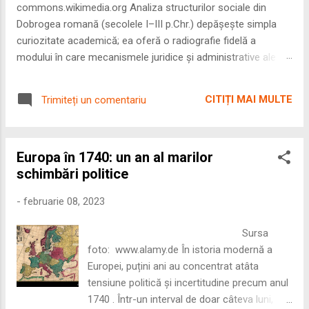
commons.wikimedia.org Analiza structurilor sociale din
Dobrogea romană (secolele I–III p.Chr.) depășește simpla
curiozitate academică; ea oferă o radiografie fidelă a
modului în care mecanismele juridice și administrative ale
Imperiului Roman au remodelat spațiul dintre Dunăre și
Marea Neagră. Într-o epocă în care prosperitatea
CITIȚI MAI MULTE
Trimiteți un comentariu
excepțională a lumii romane era susținută de o mobilitate
socială dinamică și de o libertate economică extinsă,
Dobrogea a devenit un laborator complex de fuziune etnică
Europa în 1740: un an al marilor
și culturală. Urmărirea penetrării elementului roman – în
schimbări politice
special a cetățenilor romani ( cives Romani ) în țesutul urban
și rural dobrogean – ne permite să măsurăm cu precizie
-
februarie 08, 2023
profunzimea și ritmul procesului de rom...
Sursa
foto: www.alamy.de În istoria modernă a
Europei, puțini ani au concentrat atâta
tensiune politică și incertitudine precum anul
1740 . Într-un interval de doar câteva luni,