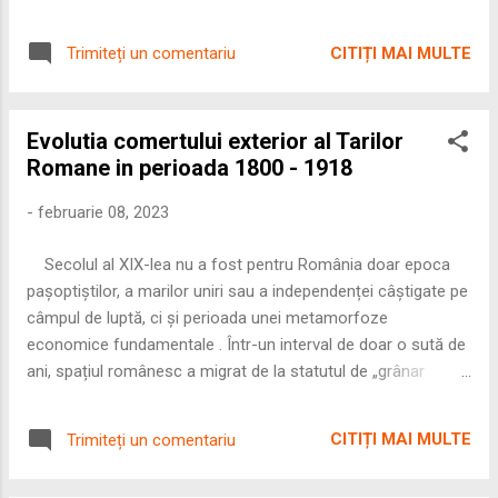
harta puterii de pe continent a fost zguduită
de moartea a trei monarhi de prim rang:
CITIȚI MAI MULTE
Trimiteți un comentariu
Frederic Wilhelm al Prusiei (31 mai),
împăratul Carol al VI-lea al Sfântului Imperiu
Roman (20 octombrie) și țarina Ana
Evolutia comertului exterior al Tarilor
Ivanovna a Rusiei (28 octombrie). Această
Romane in perioada 1800 - 1918
succesiune rapidă de viduri de putere a pus
capăt unei relative stabilități și a deschis
-
februarie 08, 2023
„cutia Pandorei” pentru conflicte care aveau
să dureze decenii. Dintre toate, disparițiile de
Secolul al XIX-lea nu a fost pentru România doar epoca
la Berlin și Viena au fost cele care au
pașoptiștilor, a marilor uniri sau a independenței câștigate pe
redesenat arhitectura politică a Europei
câmpul de luptă, ci și perioada unei metamorfoze
Centrale, transformând o rivalitate latentă
economice fundamentale . Într-un interval de doar o sută de
într-un război deschis pentru supre...
ani, spațiul românesc a migrat de la statutul de „grânar
captiv” al Imperiului Otoman la cel de partener strategic pe
piața europeană. Povestea comerțului exterior românesc în
CITIȚI MAI MULTE
Trimiteți un comentariu
acest secol este una a luptei pentru suveranitate. Nu poți fi
liber politic dacă ești legat la mâini economic. Acest articol