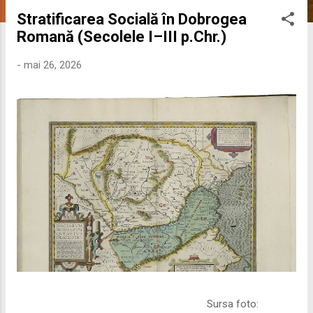
s
Stratificarea Socială în Dobrogea
t
Romană (Secolele I–III p.Chr.)
ă
r
-
mai 26, 2026
i
Sursa foto: