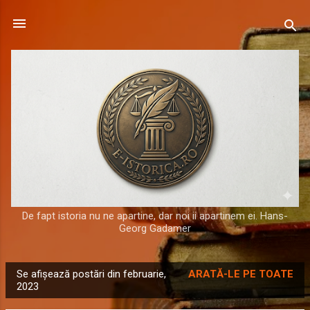
Treceți la conținutul principal
De fapt istoria nu ne apartine, dar noi ii apartinem ei. Hans-
Georg Gadamer
Se afișează postări din februarie,
ARATĂ-LE PE TOATE
P
2023
o