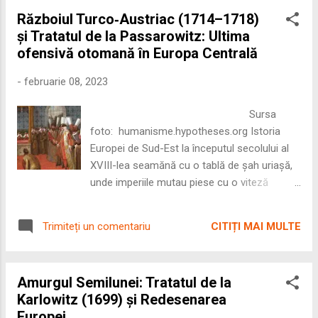
analizează cum au reușit Principatele, și mai târziu Regatul
Războiul Turco‑Austriac (1714–1718)
României, să spargă monopolurile și să își croiască un drum
și Tratatul de la Passarowitz: Ultima
propriu într-o Europă tot mai industrializată și competitivă.
ofensivă otomană în Europa Centrală
🏔️ O Piață Naturală: Comerțul Transilvaniei cu Principatele
Înainte ca granițele politice să se prăbușească, economia a
-
februarie 08, 2023
fost cea care a unit românii. În prima jumătate a secolului al
XIX-lea, în ciuda barierelor administrative dintre Imperiul
Sursa
Habsburgic și cel Otoman, leg...
foto: humanisme.hypotheses.org Istoria
Europei de Sud-Est la începutul secolului al
XVIII-lea seamănă cu o tablă de șah uriașă,
unde imperiile mutau piese cu o viteză
uluitoare, încercând să recupereze mândria
pierdută sau să își consolideze noi
CITIȚI MAI MULTE
Trimiteți un comentariu
hegemonii. După șocul suferit la Karlowitz în
1699, Imperiul Otoman părea o forță în
retragere. Totuși, istoria nu este o linie
Amurgul Semilunei: Tratatul de la
dreaptă. Recuperarea rapidă a otomanilor
Karlowitz (1699) și Redesenarea
după victoria împotriva lui Petru cel Mare la
Europei