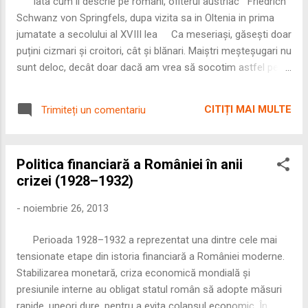
Iata cum ii descrie pe romani, ofiterul austriac Friedrich
explorează cele două etape fundamentale
Schwanz von Springfels, dupa vizita sa in Oltenia in prima
ale implicării românești și prețul real plătit de
jumatate a secolului al XVIII lea Ca meseriași, găsești doar
societate. 🇷🇴 1. Războiul din Răsărit...
puțini cizmari și croitori, cât și blănari. Maiștri meșteșugari nu
sunt deloc, decât doar dacă am vrea să socotim astfel pe
țiganii care îndestulează toată țara cu munca lor de fierari și
lăcătuși. În ce priveste felul lor de viață ei nu sunt greu de
CITIȚI MAI MULTE
Trimiteți un comentariu
mulțumit cu mâncarea, grâu, carne, pește, vânat se pot avea
din belsug, dar la gătit nu se pricep. Apoi și multele posturi
condamnă pe bieții români, de cele mai multe ori, la usturoi,
Politica financiară a României în anii
ceapă și supă de varză, pâine se mănâncă de asemenea
crizei (1928–1932)
puțină, căci boierii înșiși și toți cei care sunt mai de seamă,
întrebuințează în locul ei azimă, adică un aluat de făină de
-
noiembrie 26, 2013
grâu cea mai bună și cea mai albă, copt în spuză, iar cei de
rând un aluat din făină de mei sau chia...
Perioada 1928–1932 a reprezentat una dintre cele mai
tensionate etape din istoria financiară a României moderne.
Stabilizarea monetară, criza economică mondială și
presiunile interne au obligat statul român să adopte măsuri
rapide, uneori dure, pentru a evita colapsul economic. În