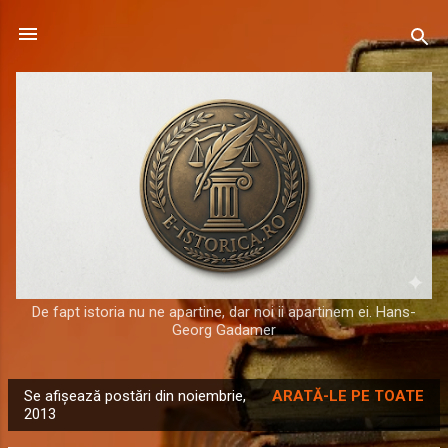
Treceți la conținutul principal
De fapt istoria nu ne apartine, dar noi ii apartinem ei. Hans-
Georg Gadamer
Se afișează postări din noiembrie,
ARATĂ-LE PE TOATE
P
2013
o