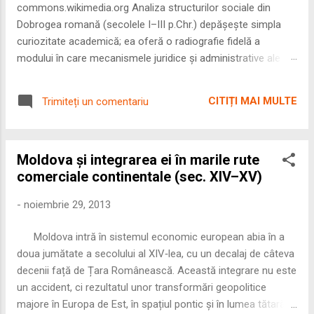
commons.wikimedia.org Analiza structurilor sociale din
Dobrogea romană (secolele I–III p.Chr.) depășește simpla
curiozitate academică; ea oferă o radiografie fidelă a
modului în care mecanismele juridice și administrative ale
Imperiului Roman au remodelat spațiul dintre Dunăre și
Marea Neagră. Într-o epocă în care prosperitatea
CITIȚI MAI MULTE
Trimiteți un comentariu
excepțională a lumii romane era susținută de o mobilitate
socială dinamică și de o libertate economică extinsă,
Dobrogea a devenit un laborator complex de fuziune etnică
Moldova și integrarea ei în marile rute
și culturală. Urmărirea penetrării elementului roman – în
comerciale continentale (sec. XIV–XV)
special a cetățenilor romani ( cives Romani ) în țesutul urban
și rural dobrogean – ne permite să măsurăm cu precizie
-
noiembrie 29, 2013
profunzimea și ritmul procesului de rom...
Moldova intră în sistemul economic european abia în a
doua jumătate a secolului al XIV‑lea, cu un decalaj de câteva
decenii față de Țara Românească. Această integrare nu este
un accident, ci rezultatul unor transformări geopolitice
majore în Europa de Est, în spațiul pontic și în lumea tătară.