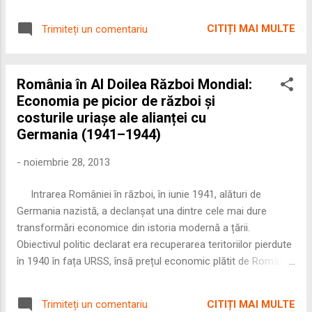
pământ, ca pivnițele noastre, și fiind acoperite pe deasupra
cu paie sau coajă de copac. Case mai bune sunt prin jurul
CITIȚI MAI MULTE
Trimiteți un comentariu
palatului domnesc și sunt învelite cu șindrilă frumoasă, cu
zidurile clădite din piatră solidă și curțile și grădinile
întotdeauna foarte întinse împrejmuite cu trunchiuri întregi de
România în Al Doilea Război Mondial:
stejar așezate cât se poate de aproape unele de altele.
Economia pe picior de război și
Străzile parcă ar fi un pod neîntrerupt, fiind podite de la o
costurile uriașe ale alianței cu
margine la cealaltă cu dulapi masivi, lungi de zece yarzi și
Germania (1941–1944)
largi de tot atâtea degete, și această lucrare, oricât ar părea
de costisitoare a fost dusă mai departe printre toate clădirile
-
noiembrie 28, 2013
orașului, pe o lungime de câteva mile, socotindu-le împreună.
Priveliștea ...
Intrarea României în război, în iunie 1941, alături de
Germania nazistă, a declanșat una dintre cele mai dure
transformări economice din istoria modernă a țării.
Obiectivul politic declarat era recuperarea teritoriilor pierdute
în 1940 în fața URSS, însă prețul economic plătit de România
între 1941 și 1944 a fost colosal. Articolul de față
analizează, într-o manieră clară și structurată, modul în care
CITIȚI MAI MULTE
Trimiteți un comentariu
economia românească a fost militarizată, exploatată și, în