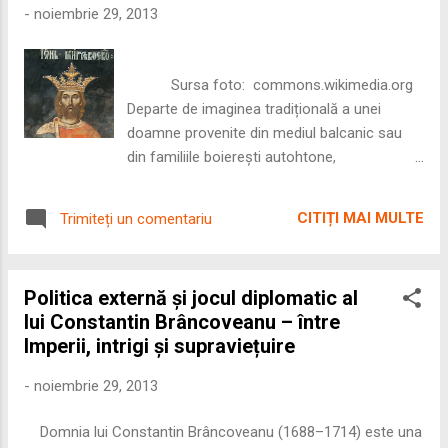
capabil să susțină o politică externă activă. 1.
-
noiembrie 29, 2013
Consolidarea puterii domnești –
fundamentul independenței De la începutul
domniei, Ștefan a acționat pentru a-și
Sursa foto: commons.wikimedia.org
legitima autoritatea și pentru a elimina orice
Departe de imaginea tradițională a unei
riva...
doamne provenite din mediul balcanic sau
din familiile boierești autohtone,
documentele indică un profil cu totul diferit –
o nobilă maghiară de rang înalt, cu proprietăți
CITIȚI MAI MULTE
Trimiteți un comentariu
vaste în comitatul Zala, pe malurile lacului
Balaton. 🕊️ 1. Prezența ei în Ungaria după
moartea lui Mircea În iunie 1418, la doar
Politica externă și jocul diplomatic al
câteva luni după moartea lui Mircea, un
lui Constantin Brâncoveanu – între
hrisov emis de fiul său, Mihail I,
Imperii, intrigi și supraviețuire
consemnează sosirea mamei sale „de la
unguri”. Această notă, scrisă cu o sinceritate
-
noiembrie 29, 2013
neobișnuită pentru un document oficial,
sugerează două lucruri: • Doamna se afla
Domnia lui Constantin Brâncoveanu (1688–1714) este una
deja în Ungaria, probabil în propriile...