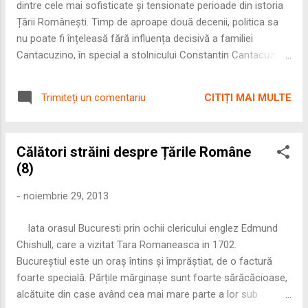
dintre cele mai sofisticate și tensionate perioade din istoria
Țării Românești. Timp de aproape două decenii, politica sa
nu poate fi înțeleasă fără influența decisivă a familiei
Cantacuzino, în special a stolnicului Constantin Cantacuzino
– mentor, sfetnic și arhitect al orientării diplomatice
brâncovenești. 🏛️ 1. Ascensiunea lui Brâncoveanu – opera
CITIȚI MAI MULTE
Trimiteți un comentariu
Cantacuzinilor Rămas orfan de tată după răscoala
seimenilor din 1655, Brâncoveanu a crescut sub tutela
familiei materne, Cantacuzinii. Unchii săi, stolnicul Constantin
Călători străini despre Țările Române
și spătarul Mihai Cantacuzino, l-au format politic și l-au
(8)
impus pe tron în 1688, înlăturându-l pe tânărul Gheorghe, fiul
lui Șerban Cantacuzino. Motivația lor era dublă: • controlul
-
noiembrie 29, 2013
intern al țării, • evitarea unei orientări pripite spre Austria, într-
un moment în care războiul cu turcii era încă indecis. ⚖️ 2.
Iata orasul Bucuresti prin ochii clericului englez Edmund
Politica de echilibru între Austria și Imperiul Otoman
Chishull, care a vizitat Tara Romaneasca in 1702.
Brâncoveanu a practicat o politică e...
Bucureștiul este un oraș întins și împrăștiat, de o factură
foarte specială. Părțile mărginașe sunt foarte sărăcăcioase,
alcătuite din case având cea mai mare parte a lor sub