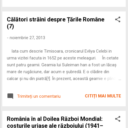
final, epuizată de alianța cu Germania. 🇷🇴 1. România intră
în război: economia trece sub control militar Odată cu
Călători străini despre Țările Române
declanșarea operațiunilor militare, întreaga economie a fost
(7)
reorganizată pentru efortul de război: • se înființează
Ministerul Coordonării și Statul Major Economic; • statul
-
noiembrie 27, 2013
controlează producția, prețurile, circulația mărfurilor; • legea
privind producția și sabotajul economic se aplică inclusiv
Iata cum descrie Timisoara, cronicarul Evliya Celebi in
firmelor cu capital străin. Industria devine principalul
urma vizitei facuta in 1652 pe aceste meleaguri. În cetate
instrument al efortului militar, iar...
sunt patru geamii. Geamia lui Suleiman han a fost un lăcaș
mare de rugăciune, dar acum e șubredă. E o clădire din
calcar și nu din piatră[!]. În prezent, această geamie e plină
cu grămezi de pesmeți pentru gaziii musulmani. Mai sunt:
geamia Gemgeme [?], geamia Șiket [?], patru lăcașuri pentru
CITIȚI MAI MULTE
Trimiteți un comentariu
derviși, șapte școli pentru copii, trei hanuri și patru băi
frumoase, dintre care baia de la Poarta de apă și cea de
lângă Poarta de la mal se află în interiorul porților. În
România în al Doilea Război Mondial:
cetate se găsesc patru sute de dughene; bazarul este
costurile uriașe ale războiului (1941–
împodobit, iar toate străzile sunt pardosite cu scânduri; pavaj