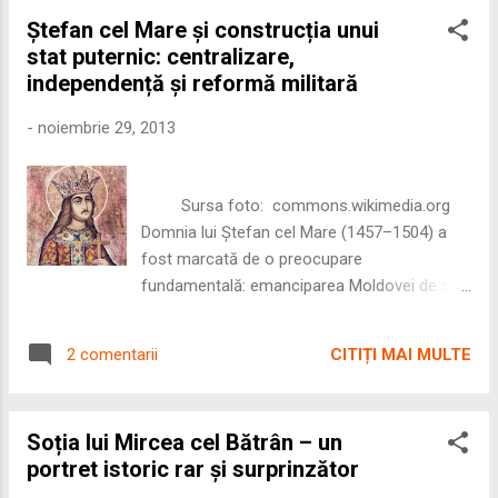
comerciale transcarpatice. 🌉 1. Deschiderea
Ștefan cel Mare și construcția unui
Moldovei către comerțul transilvănean
stat puternic: centralizare,
Pentru a restabili fluxurile comerciale
independență și reformă militară
afectate de tensiunile politice dintre Ungaria
și Moldova, Alexandru acordă privilegii
-
noiembrie 29, 2013
vamale negustorilor din Brașov și Bistrița.
Deși documentele originale nu s-au păstrat,
ele sunt menționate în actele emise ulterior
Sursa foto: commons.wikimedia.org
de fiii săi, ceea ce confirmă existența lor.
Domnia lui Ștefan cel Mare (1457–1504) a
Aceste măs...
fost marcată de o preocupare
fundamentală: emanciparea Moldovei de sub
dominația străină și transformarea ei într-un
stat capabil să reziste presiunilor politice și
CITIȚI MAI MULTE
2 comentarii
militare ale marilor puteri vecine. Pentru a
atinge acest obiectiv, Ștefan a înțeles că
independența nu putea fi obținută fără o
Soția lui Mircea cel Bătrân – un
autoritate domnească fermă, o boierime
portret istoric rar și surprinzător
controlată și un aparat militar modernizat,