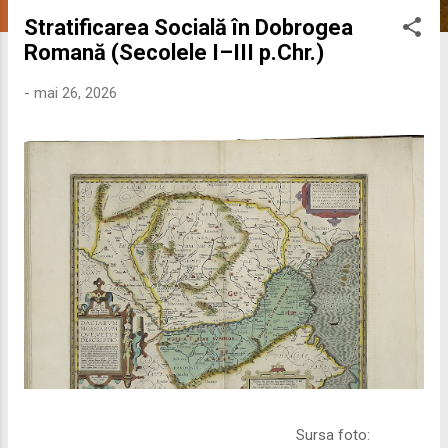
s
Stratificarea Socială în Dobrogea
t
Romană (Secolele I–III p.Chr.)
ă
r
-
mai 26, 2026
i
Sursa foto: