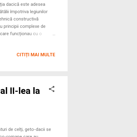
că este adesea
tălii împotriva legiunilor
tehnică constructivă
 principii complexe de
 care funcționau cu o
ul, arhitectura dacică
opulație de munte, ci una
CITIȚI MAI MULTE
rmând crestele Carpaților
l II-lea la
 geto-dacii se
greco-romane care au