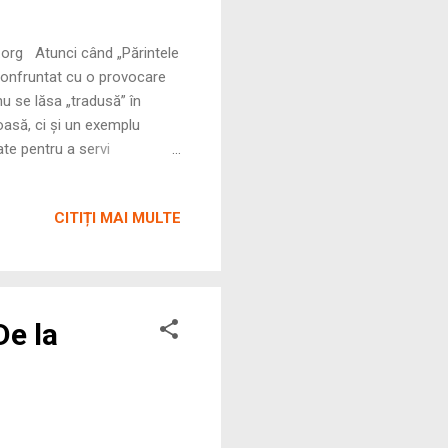
 când „Părintele
-a confruntat cu o provocare
u se lăsa „tradusă” în
oasă, ci și un exemplu
ate pentru a servi
i cult care a fascinat
ingulară, imposibil de
CITIȚI MAI MULTE
lmoxis a rămas un nume
De la