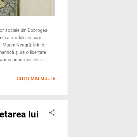
le din Dobrogea
elă a modului în care
și Marea Neagră. Într-o
namică și de o libertate
rirea penetrării elementului
 ne permite să măsurăm cu
CITIȚI MAI MULTE
etarea lui