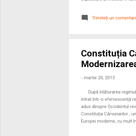
credinta lui, structura soc
corcita cu greci. Bucuresti
Trimiteți un comentar
teatre, cluburi (ca institutii
Constituția C
Modernizarea
-
martie 20, 2013
După înlăturarea regimului
intrat într-o efervescență r
adus dinspre Occidentul revo
Constituția Cărvunarilor , u
Europei moderne, cu mult îna
1. Contextul și Autorul: Ide
speranța revenirii la domnii