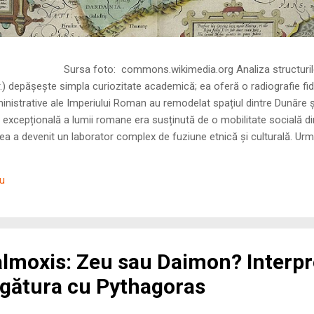
ns.wikimedia.org Analiza structurilor socia
r.) depășește simpla curiozitate academică; ea oferă o radiografie fid
inistrative ale Imperiului Roman au remodelat spațiul dintre Dunăre 
 excepțională a lumii romane era susținută de o mobilitate socială di
 a devenit un laborator complex de fuziune etnică și culturală. Urmă
nilor romani ( cives Romani ) în țesutul urban și rural dobrogean –
ul procesului de rom...
iu
almoxis: Zeu sau Daimon? Interpr
egătura cu Pythagoras