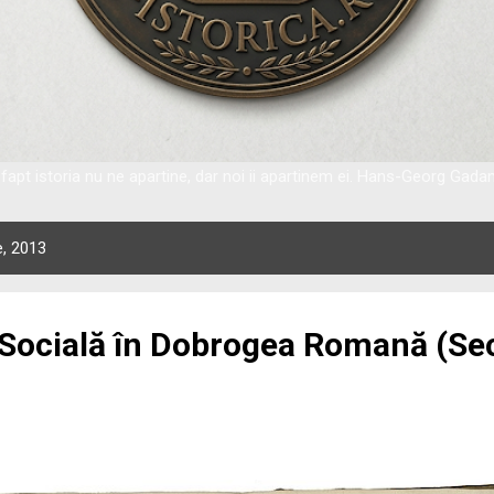
fapt istoria nu ne apartine, dar noi ii apartinem ei. Hans-Georg Gad
e, 2013
 Socială în Dobrogea Romană (Seco