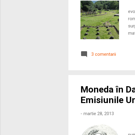
Su
evo
rom
sur
mat
pre
ref
3 comentarii
car
într
Moneda în Daci
Emisiunile Un
-
martie 28, 2013
c
num