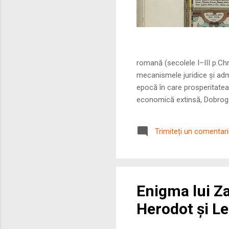
Sursa foto: commo
romană (secolele I–III p.Ch
mecanismele juridice și adm
epocă în care prosperitatea
economică extinsă, Dobrogea
roman – în special a cetățe
precizie profunzimea și ritm
Trimiteți un comentar
Enigma lui Z
Herodot și L