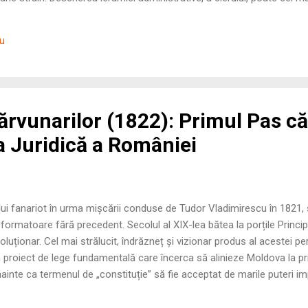
iala cu pertinenta observatie ca boierimea mica este de tara, in vrem
i sunt prezentati veridic, cu numeroasele lor manastiri, singurele mo
iu
 de manifestare a spiritului public); restul orase...
ărvunarilor (1822): Primul Pas că
 Juridică a României
 fanariot în urma mișcării conduse de Tudor Vladimirescu în 1821
eformatoare fără precedent. Secolul al XIX-lea bătea la porțile Princip
luționar. Cel mai strălucit, îndrăzneț și vizionar produs al acestei pe
n proiect de lege fundamentală care încerca să alinieze Moldova la pr
inte ca termenul de „constituție” să fie acceptat de marile puteri im
ile Revoluționare ale lui Ionică Tăutu În anul 1822, atmosfera politică 
le pământene. În acest peisaj apare figura lui Ionică Tăutu , un intele