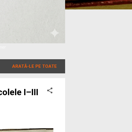
amer
ARATĂ-LE PE TOATE
lele I–III