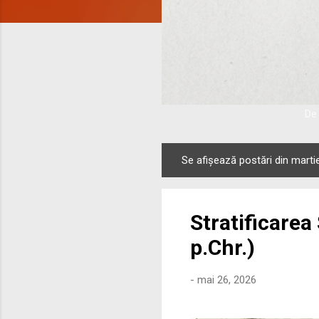
De 
Se afișează postări din marti
P
o
s
Stratificarea
t
ă
p.Chr.)
r
i
-
mai 26, 2026