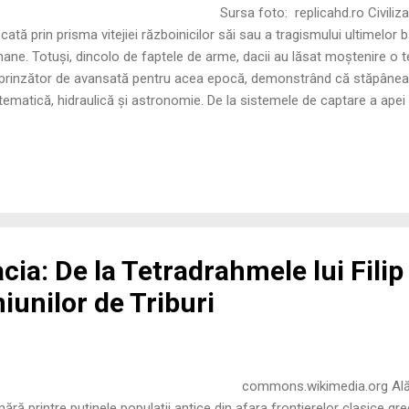
rsa foto: replicahd.ro Civilizația daci
cată prin prisma vitejiei războinicilor săi sau a tragismului ultimelor bă
ane. Totuși, dincolo de faptele de arme, dacii au lăsat moștenire o 
prinzător de avansată pentru acea epocă, demonstrând că stăpâneau
ematică, hidraulică și astronomie. De la sistemele de captare a apei
cizie modernă, până la sanctuarele monumentale care „măsurau” timp
lectă o societate extrem de bine organizată. Aceasta nu era doar o p
e cultiva meșteșuguri de elită și o viață spirituală profundă, transfo
-un an...
a: De la Tetradrahmele lui Filip a
iunilor de Triburi
ommons.wikimedia.org Alături de celți,
ără printre puținele populații antice din afara frontierelor clasice 