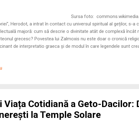
ursa foto: commons.wikimedia.org Atunci
oriei”, Herodot, a intrat în contact cu universul spiritual al geților, s
electuală majoră: cum să descrie o divinitate atât de complexă încât n
teonul grecesc? Povestea lui Zalmoxis nu este doar o cronică religi
cinant de interpretatio graeca și de modul în care legendele sunt cre
stigiului cultural. În cele ce urmează, vom explora profunzimile acestu
ichitatea, analizând motivele pentru care Zalmoxis a rămas o figură s
iu
milat complet de către logica elenă. 1. Traducerea Zeilor: De ce Za
al”?...
i Viața Cotidiană a Geto-Dacilor: 
nerești la Temple Solare