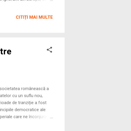
e ce protipendada este
numente notabile, scoli,
CITIȚI MAI MULTE
tre
, societatea românească a
atelor cu un suflu nou,
rioade de tranziție a fost
incipiile democratice ale
periale care ne înconjurau.
din Iași era marcată de
ctual rafinat, bun cunoscător