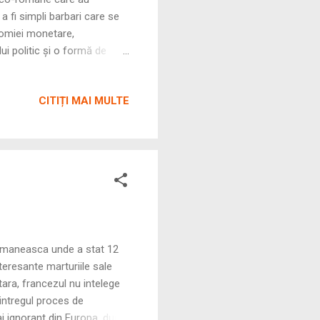
 fi simpli barbari care se
nomiei monetare,
ui politic și o formă de
 doar nivelul de trai, ci și
e de argint, ateliere de
CITIȚI MAI MULTE
 Romaneasca unde a stat 12
teresante marturiile sale
 tara, francezul nu intelege
intregul proces de
mai ignorant din Europa, dupa