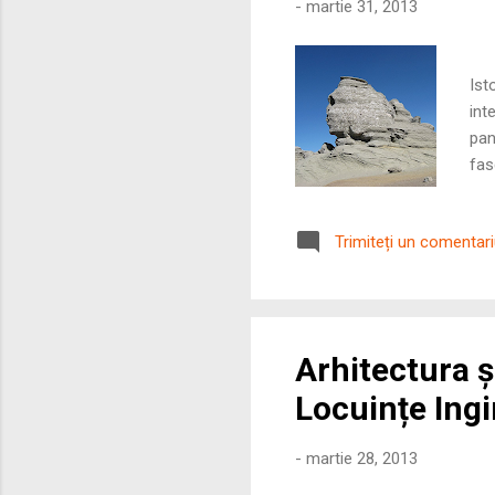
-
martie 31, 2013
S
Ist
int
pan
fas
pre
Ant
Trimiteți un comentar
asi
„loc
Arhitectura ș
Locuințe Ingi
-
martie 28, 2013