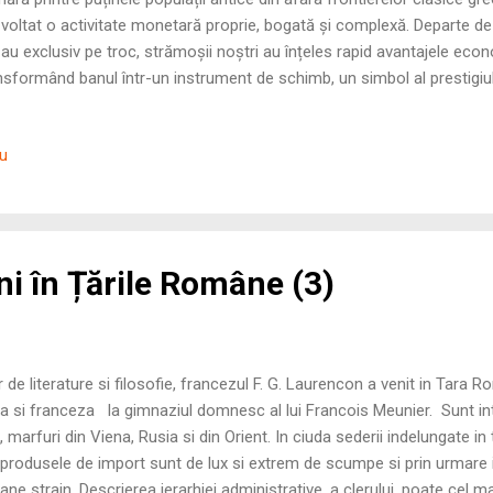
voltat o activitate monetară proprie, bogată și complexă. Departe de a
au exclusiv pe troc, strămoșii noștri au înțeles rapid avantajele eco
nsformând banul într-un instrument de schimb, un simbol al prestigiul
ifestare artistică unică. Această epopee a metalului prețios reflectă nu
dul înalt de organizare a societății dacice, capabilă să gestioneze min
iu
ere a monedei și rețele comerciale ce legau Dunărea de i...
ini în Țările Române (3)
e literature si filosofie, francezul F. G. Laurencon a venit in Tara
ina si franceza la gimnaziul domnesc al lui Francois Meunier. Sunt in
, marfuri din Viena, Rusia si din Orient. In ciuda sederii indelungate in
i produsele de import sunt de lux si extrem de scumpe si prin urmare 
ane strain. Descrierea ierarhiei administrative, a clerului, poate cel 