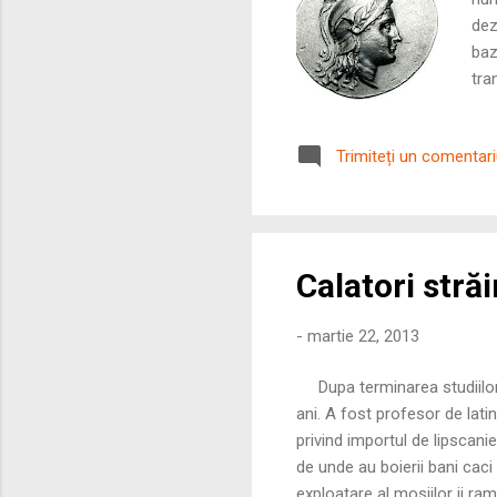
dez
baz
tra
man
gra
Trimiteți un comentar
bat
Calatori stră
-
martie 22, 2013
Dupa terminarea studiilor d
ani. A fost profesor de lat
privind importul de lipscanie
de unde au boierii bani cac
exploatare al mosiilor ii ram