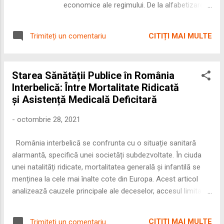
economice ale regimului. De la alfabetizarea
în masă și extinderea accesului la
învățământul primar, până la orientarea spre
CITIȚI MAI MULTE
Trimiteți un comentariu
formarea forței de muncă pentru industrie,
sistemul educațional a cunoscut reforme
majore și schimbări structurale. Acest articol
Starea Sănătății Publice în România
analizează evoluția educației între 1945 și
Interbelică: Între Mortalitate Ridicată
1989, evidențiind realizările, limitele și
și Asistență Medicală Deficitară
impactul asupra societății. 📚 Alfabetizarea
și extinderea învățământului • Programul de
-
octombrie 28, 2021
alfabetizare lansat în 1945 viza 4 milioane de
neștiutori de carte • În anii ’50 s-a urmărit
România interbelică se confrunta cu o situație sanitară
cuprinderea tuturor copiilor în învățământul
alarmantă, specifică unei societăți subdezvoltate. În ciuda
primar și secundar • Investiții majore în infr...
unei natalități ridicate, mortalitatea generală și infantilă se
menținea la cele mai înalte cote din Europa. Acest articol
analizează cauzele principale ale deceselor, accesul limitat la
servicii medicale, lipsa personalului calificat și impactul
acestor factori asupra sănătății populației. 📉 Indicatori
CITIȚI MAI MULTE
Trimiteți un comentariu