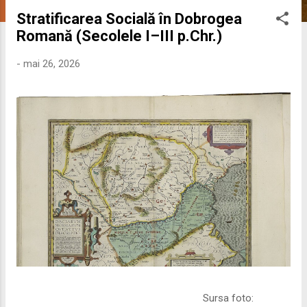
s
Stratificarea Socială în Dobrogea
t
Romană (Secolele I–III p.Chr.)
ă
r
-
mai 26, 2026
i
Sursa foto: