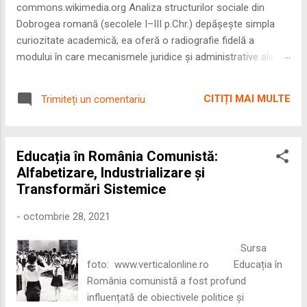
commons.wikimedia.org Analiza structurilor sociale din
Dobrogea romană (secolele I–III p.Chr.) depășește simpla
curiozitate academică; ea oferă o radiografie fidelă a
modului în care mecanismele juridice și administrative ale
Imperiului Roman au remodelat spațiul dintre Dunăre și
Marea Neagră. Într-o epocă în care prosperitatea
CITIȚI MAI MULTE
Trimiteți un comentariu
excepțională a lumii romane era susținută de o mobilitate
socială dinamică și de o libertate economică extinsă,
Dobrogea a devenit un laborator complex de fuziune etnică
Educația în România Comunistă:
și culturală. Urmărirea penetrării elementului roman – în
Alfabetizare, Industrializare și
special a cetățenilor romani ( cives Romani ) în țesutul urban
Transformări Sistemice
și rural dobrogean – ne permite să măsurăm cu precizie
profunzimea și ritmul procesului de rom...
-
octombrie 28, 2021
Sursa
foto: www.verticalonline.ro Educația în
România comunistă a fost profund
influențată de obiectivele politice și