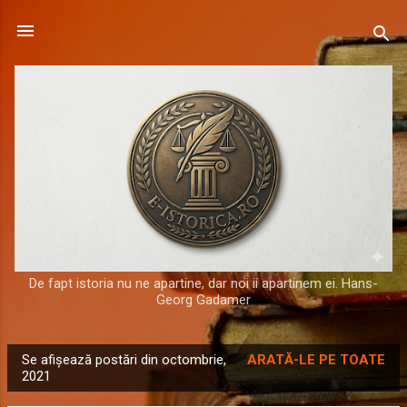
Treceți la conținutul principal
De fapt istoria nu ne apartine, dar noi ii apartinem ei. Hans-
Georg Gadamer
Se afișează postări din octombrie,
ARATĂ-LE PE TOATE
P
2021
o