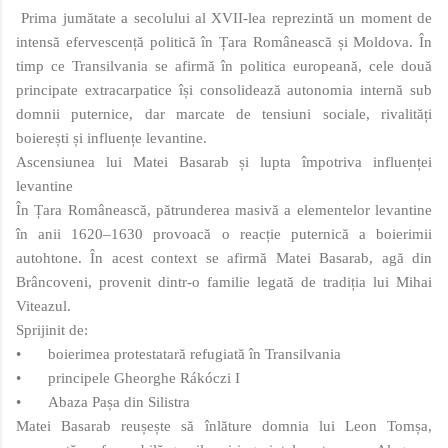
Prima jumătate a secolului al XVII‑lea reprezintă un moment de
intensă efervescență politică în Țara Românească și Moldova. În
timp ce Transilvania se afirmă în politica europeană, cele două
principate extracarpatice își consolidează autonomia internă sub
domnii puternice, dar marcate de tensiuni sociale, rivalități
boierești și influențe levantine.
Ascensiunea lui Matei Basarab și lupta împotriva influenței
levantine
În Țara Românească, pătrunderea masivă a elementelor levantine
în anii 1620–1630 provoacă o reacție puternică a boierimii
autohtone. În acest context se afirmă Matei Basarab, agă din
Brâncoveni, provenit dintr‑o familie legată de tradiția lui Mihai
Viteazul.
Sprijinit de:
•
boierimea protestatară refugiată în Transilvania
•
principele Gheorghe Rákóczi I
•
Abaza Pașa din Silistra
Matei Basarab reușește să înlăture domnia lui Leon Tomșa,