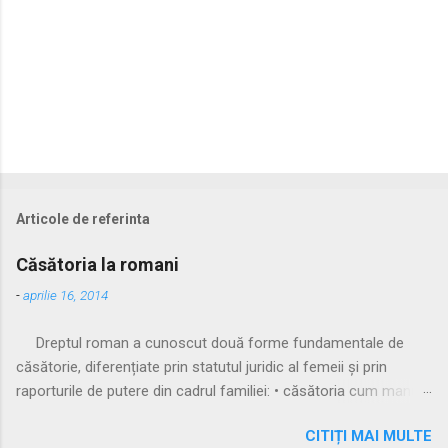
Articole de referinta
Căsătoria la romani
-
aprilie 16, 2014
Dreptul roman a cunoscut două forme fundamentale de
căsătorie, diferențiate prin statutul juridic al femeii și prin
raporturile de putere din cadrul familiei: • căsătoria cum manus
• căsătoria sine manu Multă vreme, singura formă recunoscută
CITIȚI MAI MULTE
și practicată a fost căsătoria cu manus, prin care femeia