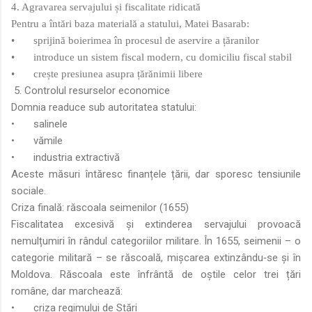
4. Agravarea servajului și fiscalitate ridicată
Pentru a întări baza materială a statului, Matei Basarab:
•
sprijină boierimea în procesul de aservire a țăranilor
•
introduce un sistem fiscal modern, cu domiciliu fiscal stabil
•
crește presiunea asupra țărănimii libere
5. Controlul resurselor economice
Domnia readuce sub autoritatea statului:
•
salinele
•
vămile
•
industria extractivă
Aceste măsuri întăresc finanțele țării, dar sporesc tensiunile
sociale.
Criza finală: răscoala seimenilor (1655)
Fiscalitatea excesivă și extinderea servajului provoacă
nemulțumiri în rândul categoriilor militare. În 1655, seimenii – o
categorie militară – se răscoală, mișcarea extinzându‑se și în
Moldova. Răscoala este înfrântă de oștile celor trei țări
române, dar marchează:
•
criza regimului de Stări