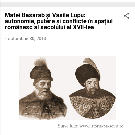
economică extinsă, Dobrogea a devenit un laborator complex
de fuziune etnică și culturală. Urmărirea penetrării elementului
Matei Basarab și Vasile Lupu:
roman – în special a cetățenilor romani ( cives Romani ) în
autonomie, putere și conflicte în spațiul
țesutul urban și rural dobrogean – ne permite să măsurăm cu
românesc al secolului al XVII‑lea
precizie profunzimea și ritmul procesului de rom...
-
octombrie 30, 2013
Sursa foto:
www.istorie-pe-scurt.ro