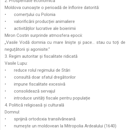
2. Prosperitate economică
Moldova cunoaște o perioadă de înflorire datorită:
•
comerțului cu Polonia
•
valorificării producției animaliere
•
activităților lucrative ale boierimii
Miron Costin surprinde atmosfera epocii:
„Vasile Vodă domnia cu mare liniște și pace… stau cu toți de
neguțătorii și agonisite.”
3. Regim autoritar și fiscalitate ridicată
Vasile Lupu:
•
reduce rolul regimului de Stări
•
consultă doar sfatul dregătorilor
•
impune fiscalitate excesivă
•
consolidează servajul
•
introduce unități fiscale pentru populație
4. Politică religioasă și culturală
Domnul:
•
sprijină ortodoxia transilvăneană
•
numește un moldovean la Mitropolia Ardealului (1640)