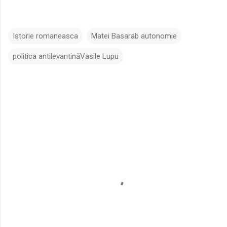
Istorie romaneasca
Matei Basarab autonomie
politica antilevantinăVasile Lupu
C
o
m
e
n
t
a
r
i
i