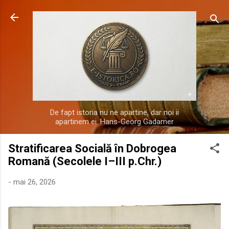
Treceți la conținutul principal
De fapt istoria nu ne apartine, dar noi ii
apartinem ei. Hans-Georg Gadamer
Stratificarea Socială în Dobrogea
Romană (Secolele I–III p.Chr.)
-
mai 26, 2026