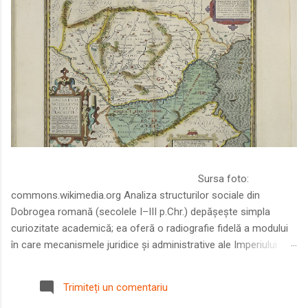
Sursa foto:
commons.wikimedia.org Analiza structurilor sociale din
Dobrogea romană (secolele I–III p.Chr.) depășește simpla
curiozitate academică; ea oferă o radiografie fidelă a modului
în care mecanismele juridice și administrative ale Imperiului
Roman au remodelat spațiul dintre Dunăre și Marea Neagră.
Într-o epocă în care prosperitatea excepțională a lumii romane
Trimiteți un comentariu
era susținută de o mobilitate socială dinamică și de o libertate