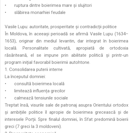
•
ruptura dintre boierimea mare și slujitori
•
slăbirea monarhiei feudale
Vasile Lupu: autoritate, prosperitate și contradicții politice
În Moldova, în aceeași perioadă se afirmă Vasile Lupu (1634–
1653), originar din mediul levantin, dar integrat în boierimea
locală. Personalitate cultivată, apropiată de ortodoxia
răsăriteană, el se impune prin abilitate politică și printr‑un
program inițial favorabil boierimii autohtone.
1. Consolidarea puterii interne
La începutul domniei:
•
consultă boierimea locală
•
limitează influența grecilor
•
calmează tensiunile sociale
Treptat însă, visurile sale de patronaj asupra Orientului ortodox
și ambițiile politice îl apropie de boierimea grecească și de
interesele Porții. Spre finalul domniei, în Sfat predomină boierii
greci (7 greci la 3 moldoveni).