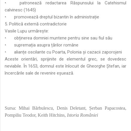
•
patronează redactarea Răspunsului la Catehismul
calvinesc (1645)
•
promovează dreptul bizantin în administrație
5. Politică externă contradictorie
Vasile Lupu urmărește:
•
obținerea domniei muntene pentru sine sau fiul său
•
supremația asupra țărilor române
•
alianțe oscilante cu Poarta, Polonia și cazacii zaporojeni
Aceste orientări, sprijinite de elementul grec, se dovedesc
neviabile. În 1653, domnul este înlocuit de Gheorghe Ștefan, iar
încercările sale de revenire eșuează.
Sursa: Mihai Bărbulescu, Denis Deletant, Șerban Papacostea,
Pompiliu Teodor, Keith Hitchins,
Istoria României