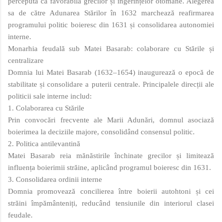
percepută ca favorabilă grecilor și ingerințelor otomane. Alegerea
sa de către Adunarea Stărilor în 1632 marchează reafirmarea
programului politic boieresc din 1631 și consolidarea autonomiei
interne.
Monarhia feudală sub Matei Basarab: colaborare cu Stările și
centralizare
Domnia lui Matei Basarab (1632–1654) inaugurează o epocă de
stabilitate și consolidare a puterii centrale. Principalele direcții ale
politicii sale interne includ:
1. Colaborarea cu Stările
Prin convocări frecvente ale Marii Adunări, domnul asociază
boierimea la deciziile majore, consolidând consensul politic.
2. Politica antilevantină
Matei Basarab reia mănăstirile închinate grecilor și limitează
influența boierimii străine, aplicând programul boieresc din 1631.
3. Consolidarea ordinii interne
Domnia promovează concilierea între boierii autohtoni și cei
străini împământeniți, reducând tensiunile din interiorul clasei
feudale.