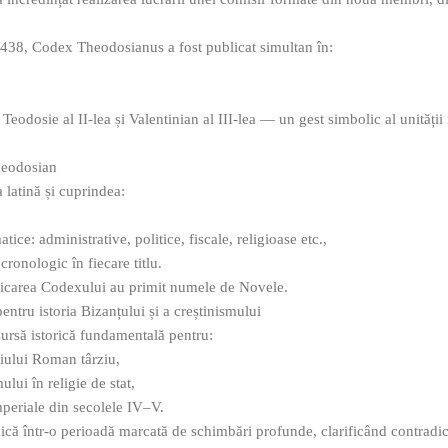
438, Codex Theodosianus a fost publicat simultan în:
Teodosie al II‑lea și Valentinian al III‑lea — un gest simbolic al unității
heodosian
 latină și cuprindea:
atice: administrative, politice, fiscale, religioase etc.,
cronologic în fiecare titlu.
icarea Codexului au primit numele de Novele.
entru istoria Bizanțului și a creștinismului
rsă istorică fundamentală pentru:
riului Roman târziu,
lui în religie de stat,
imperiale din secolele IV–V.
idică într‑o perioadă marcată de schimbări profunde, clarificând contradicți