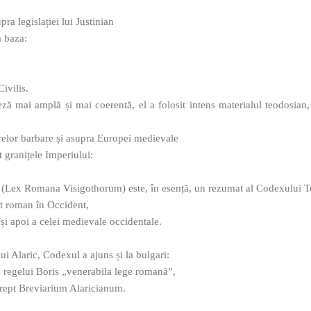
ra legislației lui Justinian
a baza:
ivilis.
teză mai amplă și mai coerentă, el a folosit intens materialul teodosia
elor barbare și asupra Europei medievale
 granițele Imperiului:
ic (Lex Romana Visigothorum) este, în esență, un rezumat al Codexului T
pt roman în Occident,
e și apoi a celei medievale occidentale.
ui Alaric, Codexul a ajuns și la bulgari:
s regelui Boris „venerabila lege romană”,
 drept Breviarium Alaricianum.