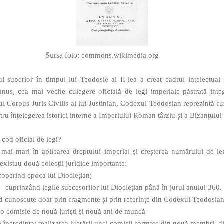
Sursa foto:
commons.wikimedia.org
 superior în timpul lui Teodosie al II‑lea a creat cadrul intelectual
us, cea mai veche culegere oficială de legi imperiale păstrată integ
ul Corpus Juris Civilis al lui Justinian, Codexul Teodosian reprezintă f
ntru înțelegerea istoriei interne a Imperiului Roman târziu și a Bizanțulu
 cod oficial de legi?
ot mai mari în aplicarea dreptului imperial și creșterea numărului de l
 existau două colecții juridice importante:
operind epoca lui Dioclețian;
uprinzând legile succesorilor lui Dioclețian până în jurul anului 360.
nd cunoscute doar prin fragmente și prin referințe din Codexul Teodosian
: o comisie de nouă juriști și nouă ani de muncă
a încredințat realizarea lucrării unei comisii formate din nouă membri, di