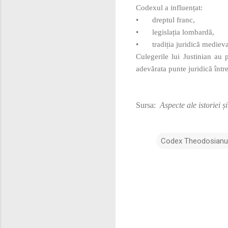
Codexul a influențat:
•
dreptul franc,
•
legislația lombardă,
•
tradiția juridică mediev
Culegerile lui Justinian au
adevărata punte juridică într
Sursa:
Aspecte ale istoriei și
Codex Theodosian
C
o
m
e
n