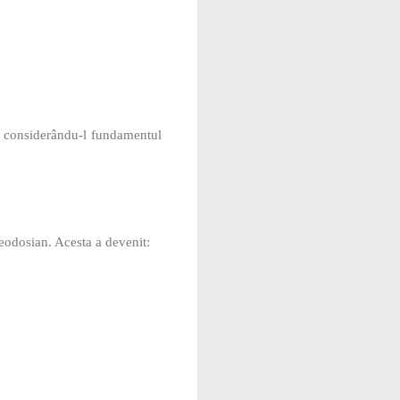
n, considerându‑l fundamentul
eodosian. Acesta a devenit: