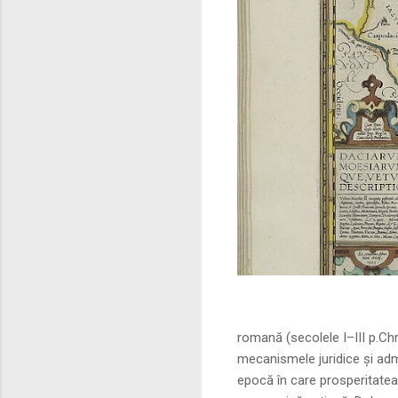
Sursa foto: commo
romană (secolele I–III p.Ch
mecanismele juridice și adm
epocă în care prosperitatea