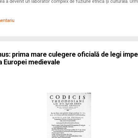
 a devenit un laborator complex de fuziune etnică și culturală. Urmă
nilor romani ( cives Romani ) în țesutul urban și rural dobrogean –
ul procesului de rom...
mentariu
: prima mare culegere oficială de legi imper
ra Europei medievale