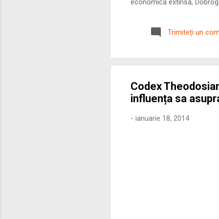
economică extinsă, Dobrogea
roman – în special a cetățe
precizie profunzimea și ritm
Trimiteți un co
Codex Theodosianus
influența sa asup
-
ianuarie 18, 2014