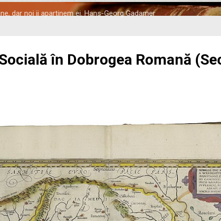
tine, dar noi ii apartinem ei. Hans-Georg Gadamer
 Socială în Dobrogea Romană (Seco