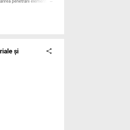
rirea penetrării elementului
 ne permite să măsurăm cu
iale și