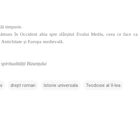
ală timpurie.
 pătruns în Occident abia spre sfârșitul Evului Mediu, ceea ce face 
e Antichitate și Europa medievală.
 spiritualității Bizanțului
us
drept roman
Istorie universala
Teodosie al II‑lea