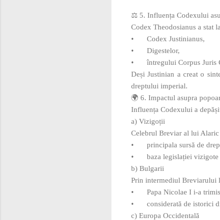
⚖️ 5. Influența Codexului asup
Codex Theodosianus a stat l
•
Codex Justinianus,
•
Digestelor,
•
întregului Corpus Juris C
Deși Justinian a creat o sin
dreptului imperial.
🌍 6. Impactul asupra popoar
Influența Codexului a depășit
a) Vizigoții
Celebrul Breviar al lui Alar
•
principala sursă de dre
•
baza legislației vizigot
b) Bulgarii
Prin intermediul Breviarului l
•
Papa Nicolae I i‑a trimi
•
considerată de istorici
c) Europa Occidentală