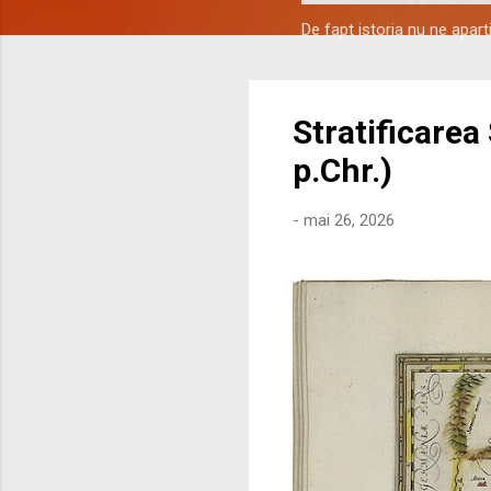
De fapt istoria nu ne apar
Stratificarea
p.Chr.)
-
mai 26, 2026