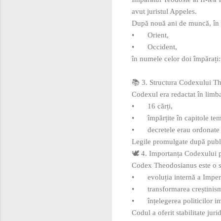
avut juristul Appeles.
După nouă ani de muncă, în 
•
Orient,
•
Occident,
în numele celor doi împărați: 
📚 3. Structura Codexului T
Codexul era redactat în limba
•
16 cărți,
•
împărțite în capitole tem
•
decretele erau ordonate 
Legile promulgate după publ
🕊️ 4. Importanța Codexului p
Codex Theodosianus este o su
•
evoluția internă a Impe
•
transformarea creștinismu
•
înțelegerea politicilor 
Codul a oferit stabilitate jur