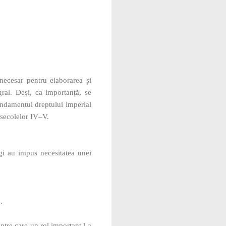
 necesar pentru elaborarea și
ral. Deși, ca importanță, se
undamentul dreptului imperial
i secolelor IV–V.
egi au impus necesitatea unei
.
ntre care un rol important l‑a