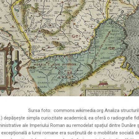
ns.wikimedia.org Analiza structurilor socia
r.) depășește simpla curiozitate academică; ea oferă o radiografie fid
inistrative ale Imperiului Roman au remodelat spațiul dintre Dunăre 
 excepțională a lumii romane era susținută de o mobilitate socială di