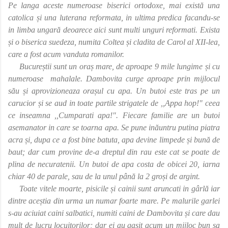
Pe langa aceste numeroase biserici ortodoxe, mai există una
catolica și una luterana reformata, in ultima predica facandu-se
in limba ungară deoarece aici sunt multi unguri reformati. Exista
și o biserica suedeza, numita Coltea și cladita de Carol al XII-lea,
care a fost acum vanduta romanilor.
Bucureștii sunt un oraș mare, de aproape 9 mile lungime și cu
numeroase
mahalale. Dambovita curge aproape prin mijlocul
său și aprovizioneaza orașul cu apa. Un butoi este tras pe un
carucior și se aud in toate partile strigatele de ,,Appa hop!" ceea
ce inseamna ,,Cumparati apa!". Fiecare familie are un butoi
asemanator in care se toarna apa. Se pune inăuntru putina piatra
acra și, dupa ce a fost bine batuta, apa devine limpede și bună de
baut; dar cum provine de-a dreptul din rau este cat se poate de
plina de necuratenii. Un butoi de apa costa de obicei 20, iarna
chiar 40 de parale, sau de la unul până la 2 groși de argint.
Toate vitele moarte, pisicile și cainii sunt aruncati in gârlă iar
dintre aceștia din urma un numar foarte mare. Pe malurile garlei
s-au aciuiat caini salbatici, numiti caini de Dambovita și care dau
mult de lucru locuitorilor; dar ei au gasit acum un mijloc bun sa