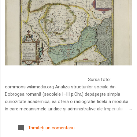
Sursa foto:
commons.wikimedia.org Analiza structurilor sociale din
Dobrogea romană (secolele I–III p.Chr.) depășește simpla
curiozitate academică; ea oferă o radiografie fidelă a modului
în care mecanismele juridice și administrative ale Imperiului
Roman au remodelat spațiul dintre Dunăre și Marea Neagră.
Într-o epocă în care prosperitatea excepțională a lumii romane
Trimiteți un comentariu
era susținută de o mobilitate socială dinamică și de o libertate