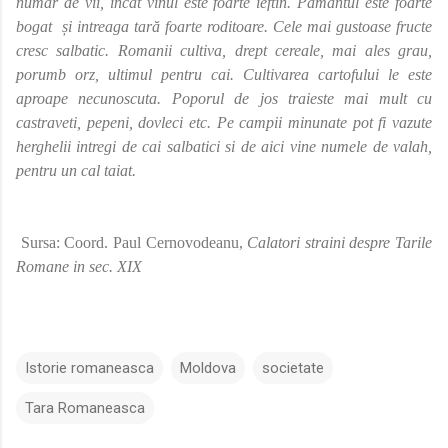
numar de vii, incat vinul este foarte ieftin. Pamantul este foarte
bogat
și intreaga tară foarte roditoare. Cele mai gustoase fructe
cresc salbatic. Romanii cultiva, drept cereale, mai ales grau,
porumb orz, ultimul pentru cai. Cultivarea cartofului le este
aproape necunoscuta. Poporul de jos traieste mai mult cu
castraveti, pepeni, dovleci etc. Pe campii minunate pot fi vazute
herghelii intregi de cai salbatici si de aici vine numele de valah,
pentru un cal taiat.
Sursa: Coord. Paul Cernovodeanu,
Calatori straini despre Tarile
Romane in sec. XIX
Istorie romaneasca
Moldova
societate
Tara Romaneasca