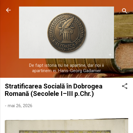
Treceți la conținutul principal
De fapt istoria nu ne apartine, dar noi ii
apartinem ei. Hans-Georg Gadamer
Stratificarea Socială în Dobrogea
Romană (Secolele I–III p.Chr.)
-
mai 26, 2026