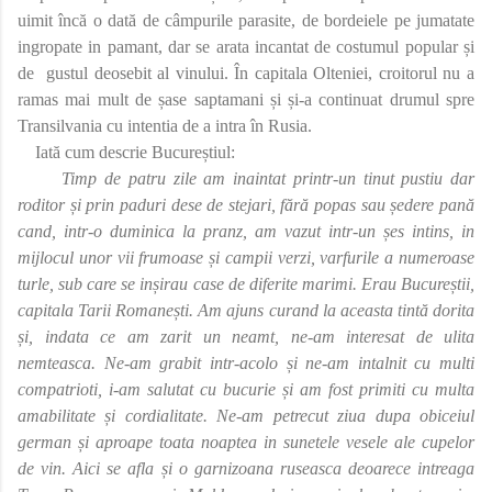
uimit încă o dată de câmpurile parasite, de bordeiele pe jumatate
ingropate in pamant, dar se arata incantat de costumul popular și
de
gustul deosebit al vinului. În capitala Olteniei, croitorul nu a
ramas mai mult de șase saptamani și și-a continuat drumul spre
Transilvania cu intentia de a intra în Rusia.
Iată cum descrie Bucureștiul:
Timp de patru zile am inaintat printr-un tinut pustiu dar
roditor și prin paduri dese de stejari, fără popas sau ședere pană
cand, intr-o duminica la pranz, am vazut intr-un șes intins, in
mijlocul unor vii frumoase și campii verzi, varfurile a numeroase
turle, sub care se inșirau case de diferite marimi. Erau Bucureștii,
capitala Tarii Romanești. Am ajuns curand la aceasta tintă dorita
și, indata ce am zarit un neamt, ne-am interesat de ulita
nemteasca. Ne-am grabit intr-acolo și ne-am intalnit cu multi
compatrioti, i-am salutat cu bucurie și am fost primiti cu multa
amabilitate și cordialitate. Ne-am petrecut ziua dupa obiceiul
german și aproape toata noaptea in sunetele vesele ale cupelor
de vin. Aici se afla și o garnizoana ruseasca deoarece intreaga