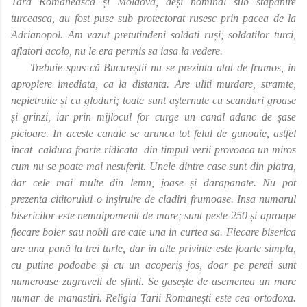
Tara Romaneasca și Moldova, deși nominal sub stapanire
turceasca, au fost puse sub protectorat rusesc prin pacea de la
Adrianopol. Am vazut pretutindeni soldati ruși; soldatilor turci,
aflatori acolo, nu le era permis sa iasa la vedere.
Trebuie spus că Bucureștii nu se prezinta atat de frumos, in
apropiere imediata, ca la distanta. Are uliti murdare, stramte,
nepietruite și cu gloduri; toate sunt așternute cu scanduri groase
și grinzi, iar prin mijlocul for curge un canal adanc de șase
picioare. In aceste canale se arunca tot felul de gunoaie, astfel
incat
caldura foarte ridicata
din timpul verii provoaca un miros
cum nu se poate mai nesuferit. Unele dintre case sunt din piatra,
dar cele mai multe din lemn, joase și darapanate. Nu pot
prezenta cititorului o inșiruire de cladiri frumoase. Insa numarul
bisericilor este nemaipomenit de mare; sunt peste 250 și aproape
fiecare boier sau nobil are cate una in curtea sa. Fiecare biserica
are una pană la trei turle, dar in alte privinte este foarte simpla,
cu putine podoabe și cu un acoperiș jos, doar pe pereti sunt
numeroase zugraveli de sfinti. Se gasește de asemenea un
mare
numar de manastiri. Religia Tarii Romanești este cea ortodoxa.