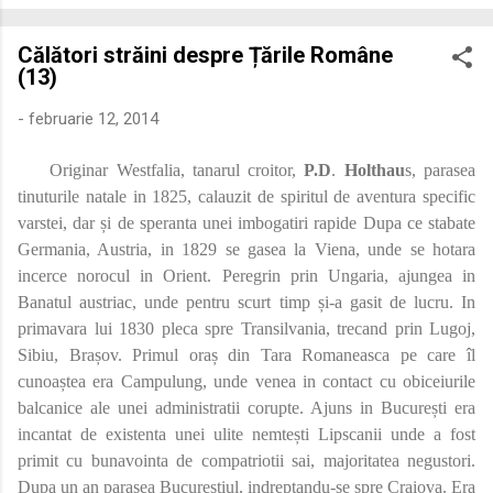
economică extinsă, Dobrogea a devenit un laborator complex
de fuziune etnică și culturală. Urmărirea penetrării elementului
Călători străini despre Țările Române
roman – în special a cetățenilor romani ( cives Romani ) în
(13)
țesutul urban și rural dobrogean – ne permite să măsurăm cu
precizie profunzimea și ritmul procesului de rom...
-
februarie 12, 2014
Originar Westfalia, tanarul croitor,
P.D
.
Holthau
s, parasea
tinuturile natale in 1825, calauzit de spiritul de aventura specific
varstei, dar și de speranta unei imbogatiri rapide Dupa ce stabate
Germania, Austria, in 1829 se gasea la Viena, unde se hotara
incerce norocul in Orient. Peregrin prin Ungaria, ajungea in
Banatul austriac, unde pentru scurt timp și-a gasit de lucru. In
primavara lui 1830 pleca spre Transilvania, trecand prin Lugoj,
Sibiu, Brașov. Primul oraș din Tara Romaneasca pe care îl
cunoaștea era Campulung, unde venea in contact cu obiceiurile
balcanice ale unei administratii corupte. Ajuns in București era
incantat de existenta unei ulite nemtești Lipscanii unde a fost
primit cu bunavointa de compatriotii sai, majoritatea negustori.
Dupa un an parasea Bucureștiul, indreptandu-se spre Craiova. Era