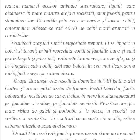
reduca numarul acestor animale suparatoare; tiganii, care
alcatuiesc in mare masura drojdia societatii, sunt folositi pentru
stapanirea lor. Ei umbla prin oraș in carute și lovesc cainii,
omorandu-i. Adesea se vad 40-50 de caini morti aruncati in
carutele lor.
Locuitorii orașului sunt in majoritate romani. Ei se impart in
boieri și tarani; primii reprezinta contii și familiile bune și sunt
foarte bogati și puternici; restul este taranimea, care se afla, ca și
in Ungaria, sub nobili, aici sub boieri, in cea mai degradanta
robie, find leneșa. și
razbunatoare.
Orașul București este reședinta domnitorului. El iși tine aici
Curtea și are un palat destul de frumos. Restul boierilor, foarte
badarani și neștiutori de carte, traiesc in mare lux și au apucaturi
pe jumatate orientale, pe jumatate nemtești. Nevestele lor fac
mare risipa de gateli și podoabe și le place, in special, sa
vorbeasca nemteste.
In contrast cu aceasta minunatie, reiese
extrema mizerie a populatiei sarace.
Orasul Bucuresti este foarte frumos asezat si are un insemnat