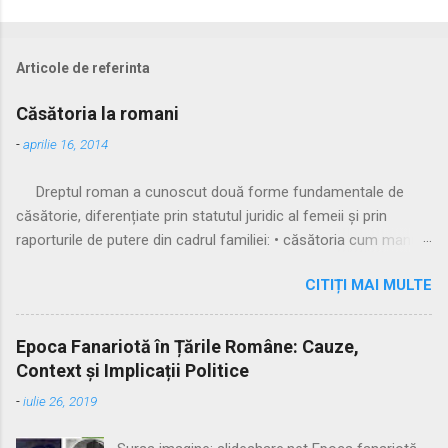
Articole de referinta
Căsătoria la romani
-
aprilie 16, 2014
Dreptul roman a cunoscut două forme fundamentale de
căsătorie, diferențiate prin statutul juridic al femeii și prin
raporturile de putere din cadrul familiei: • căsătoria cum manus
• căsătoria sine manu Multă vreme, singura formă recunoscută
CITIȚI MAI MULTE
și practicată a fost căsătoria cu manus, prin care femeia
trecea sub autoritatea soțului, devenind parte a familiei
acestuia. Spre sfârșitul Republicii, tot mai multe femei au
Epoca Fanariotă în Țările Române: Cauze,
început să evite această subordonare, trăind în uniuni
Context și Implicații Politice
nelegitime. Pentru a limita fenomenul, romanii au recunoscut și
-
iulie 26, 2019
căsătoria fără manus, care permitea femeii să rămână sub
puterea tatălui ei (pater familias), păstrându-și astfel