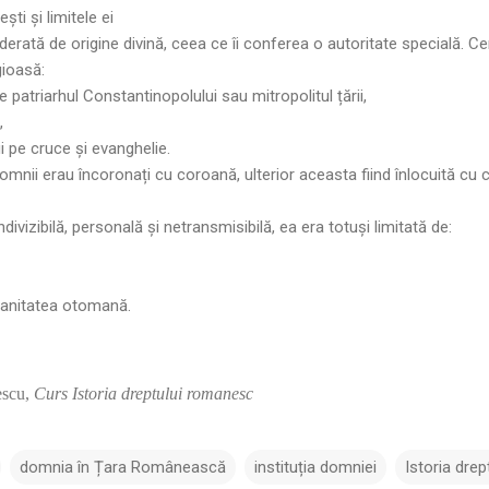
ști și limitele ei
erată de origine divină, ceea ce îi conferea o autoritate specială. Ce
gioasă:
 patriarhul Constantinopolului sau mitropolitul țării,
,
 pe cruce și evanghelie.
domnii erau încoronați cu coroană, ulterior aceasta fiind înlocuită cu c
ivizibilă, personală și netransmisibilă, ea era totuși limitată de:
eranitatea otomană.
escu,
Curs Istoria dreptului romanesc
domnia în Țara Românească
instituția domniei
Istoria dre