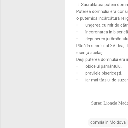
✝️ Sacralitatea puterii domne
Puterea domnului era consid
o puternică încărcătură reli
•
ungerea cu mir de către
•
încoronarea în biserică
•
depunerea jurământului
Până în secolul al XVI‑lea, 
esență același.
Deși puterea domnului era ind
•
obiceiul pământului,
•
pravilele bisericești,
•
iar mai târziu, de suz
Sursa: Lionela Mad
domnia în Moldova