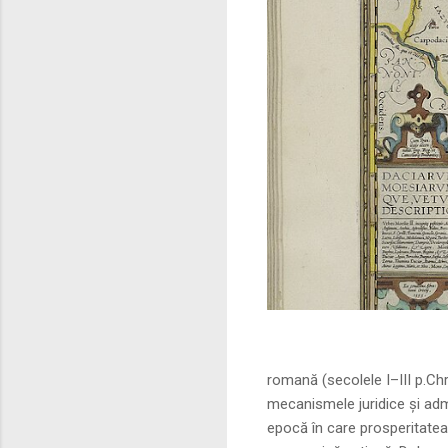
Sursa foto: commo
romană (secolele I–III p.Ch
mecanismele juridice și adm
epocă în care prosperitatea