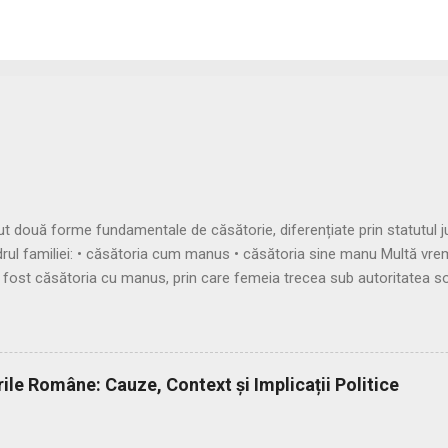
uă forme fundamentale de căsătorie, diferențiate prin statutul juri
adrul familiei: • căsătoria cum manus • căsătoria sine manu Multă vr
 fost căsătoria cu manus, prin care femeia trecea sub autoritatea so
șitul Republicii, tot mai multe femei au început să evite această subor
 fenomenul, romanii au recunoscut și căsătoria fără manus, care pe
amilias), păstrându-și astfel autonomia patrimonială. ⚖️ Formele căsă
 în trei modalități distincte: 🔹 1. Confarreatio O ceremonie solemnă,
ile Române: Cauze, Context și Implicații Politice
 a preotului lui Jupiter (flamen Dialis). Era o formă sacră, cu puternic