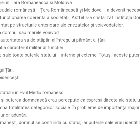
mniei în Țara Românească și Moldova
feudale românești – Țara Românească și Moldova – a devenit necesară
funcționarea coerentă a societății. Astfel s‑a cristalizat Instituția Dom
tat pe structurile anterioare ale cnezatelor și voievodatelor.
 era domnul sau marele voievod.
autoritatea sa de stăpân al întregului pământ al țării.
ția caracterul militar al funcției.
sale toate puterile statului – interne și externe. Totuși, aceste puteri
i Țării,
isericești.
statului în Evul Mediu românesc
 și puterea domnească erau percepute ca expresii directe ale statulu
semna totalitatea categoriilor sociale. În probleme de importanță maj
unor adunări.
românești, domnul se confunda cu statul, iar puterile sale erau identific