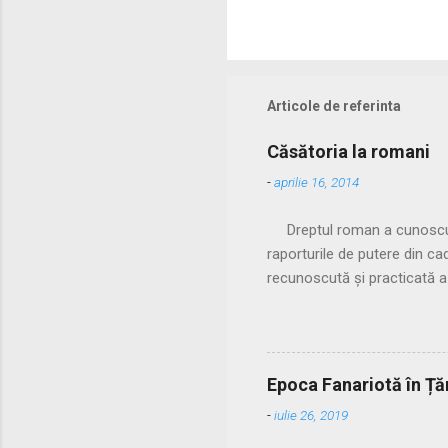
Articole de referinta
Căsătoria la romani
-
aprilie 16, 2014
Dreptul roman a cunoscut do
raporturile de putere din c
recunoscută și practicată a
familiei acestuia. Spre sfâr
nelegitime. Pentru a limita
puterea tatălui ei (pater f
cum manus putea fi încheiată
Epoca Fanariotă în Țăr
prezența pontifex maximus și
-
iulie 26, 2019
2. U...