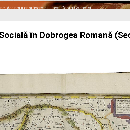
tine, dar noi ii apartinem ei. Hans-Georg Gadamer
 Socială în Dobrogea Romană (Seco