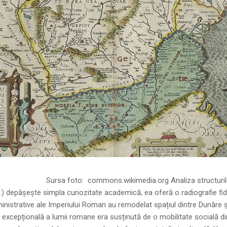
ns.wikimedia.org Analiza structurilor socia
r.) depășește simpla curiozitate academică; ea oferă o radiografie fid
inistrative ale Imperiului Roman au remodelat spațiul dintre Dunăre 
 excepțională a lumii romane era susținută de o mobilitate socială di