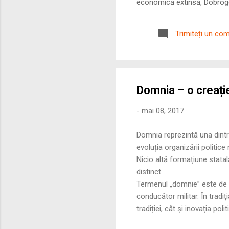
economică extinsă, Dobrogea
roman – în special a cetățe
precizie profunzimea și ritm
Trimiteți un co
Domnia – o creație
-
mai 08, 2017
Domnia reprezintă una dintre
evoluția organizării politic
Nicio altă formațiune statal
distinct.
Termenul „domnie” este de 
conducător militar. În tradi
tradiției, cât și inovația polit