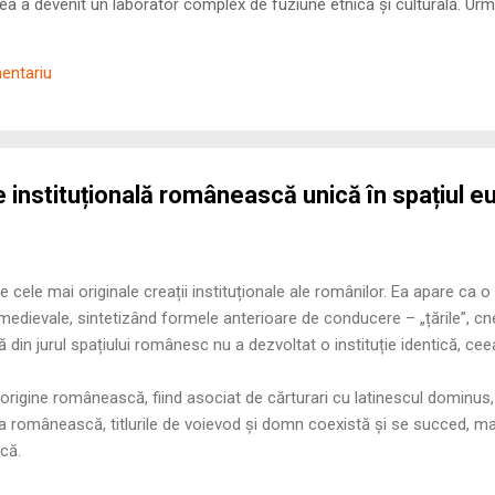
 a devenit un laborator complex de fuziune etnică și culturală. Urmă
nilor romani ( cives Romani ) în țesutul urban și rural dobrogean –
ul procesului de rom...
mentariu
 instituțională românească unică în spațiul 
 cele mai originale creații instituționale ale românilor. Ea apare ca o
e medievale, sintetizând formele anterioare de conducere – „țările”, cn
ă din jurul spațiului românesc nu a dezvoltat o instituție identică, cee
origine românească, fiind asociat de cărturari cu latinescul dominu
ția românească, titlurile de voievod și domn coexistă și se succed, m
ică.