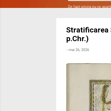
De fapt istoria nu ne apar
Stratificarea
p.Chr.)
-
mai 26, 2026