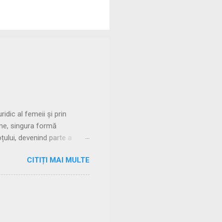
dic al femeii și prin
eme, singura formă
țului, devenind parte a
donare, trăind în uniuni
CITIȚI MAI MULTE
rmitea femeii să rămână sub
toriei cu manus Căsătoria
 rezervată patricienilor, în
e implicații religioase. 🔹