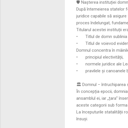
🛡️ Nașterea instituției do
După întemeierea statelor 
juridice capabile să asigure 
proces îndelungat, fundamen
Titularul acestei instituții
•
Titlul de domn sublinia 
•
Titlul de voievod eviden
Domnul concentra în mâinile 
•
principiul electivității,
•
normele juridice ale Legi
•
pravilele și canoanele b
🏛️ Domnul – întruchiparea 
În concepția epocii, domnia
ansamblul ei, iar „țara” în
aceste categorii sub forma 
La începuturile statalității 
însuși.