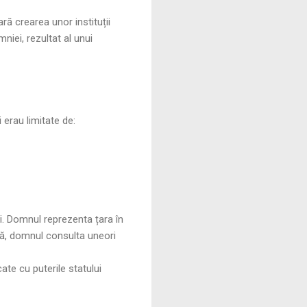
 crearea unor instituții
niei, rezultat al unui
 erau limitate de:
i. Domnul reprezenta țara în
oră, domnul consulta uneori
ate cu puterile statului