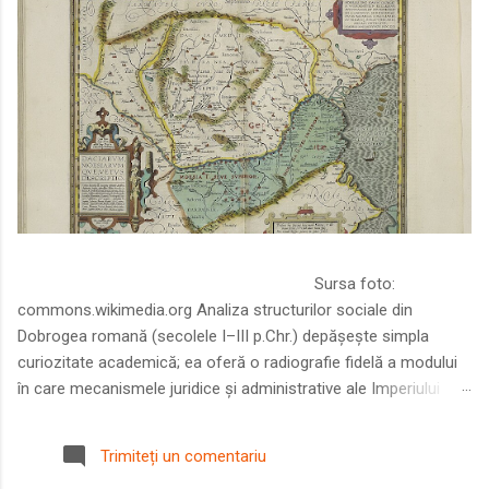
Sursa foto:
commons.wikimedia.org Analiza structurilor sociale din
Dobrogea romană (secolele I–III p.Chr.) depășește simpla
curiozitate academică; ea oferă o radiografie fidelă a modului
în care mecanismele juridice și administrative ale Imperiului
Roman au remodelat spațiul dintre Dunăre și Marea Neagră.
Într-o epocă în care prosperitatea excepțională a lumii romane
Trimiteți un comentariu
era susținută de o mobilitate socială dinamică și de o libertate