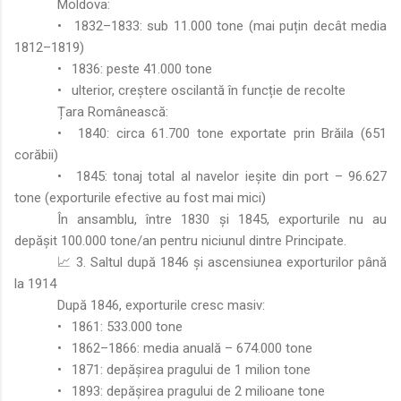
Moldova:
•
1832–1833: sub 11.000 tone (mai puțin decât media
1812–1819)
•
1836: peste 41.000 tone
•
ulterior, creștere oscilantă în funcție de recolte
Țara Românească:
•
1840: circa 61.700 tone exportate prin Brăila (651
corăbii)
•
1845: tonaj total al navelor ieșite din port – 96.627
tone (exporturile efective au fost mai mici)
În ansamblu, între 1830 și 1845, exporturile nu au
depășit 100.000 tone/an pentru niciunul dintre Principate.
📈 3. Saltul după 1846 și ascensiunea exporturilor până
la 1914
După 1846, exporturile cresc masiv:
•
1861: 533.000 tone
•
1862–1866: media anuală – 674.000 tone
•
1871: depășirea pragului de 1 milion tone
•
1893: depășirea pragului de 2 milioane tone