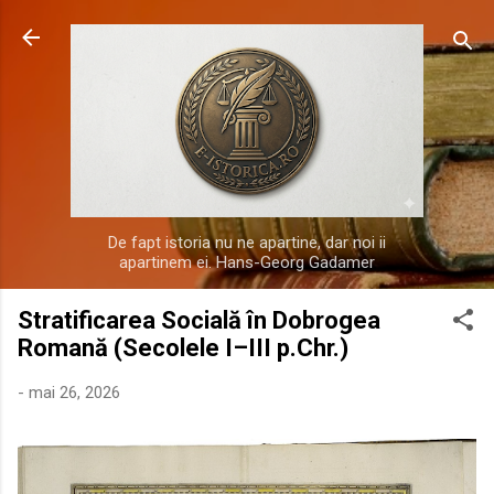
Treceți la conținutul principal
De fapt istoria nu ne apartine, dar noi ii
apartinem ei. Hans-Georg Gadamer
Stratificarea Socială în Dobrogea
Romană (Secolele I–III p.Chr.)
-
mai 26, 2026