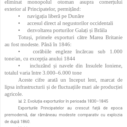
eliminat monopolul otoman asupra comerțului
exterior al Principatelor, permițând:
•
navigația liberă pe Dunăre
•
accesul direct al negustorilor occidentali
•
dezvoltarea porturilor Galați și Brăila
Totuși, primele exporturi către Marea Britanie
au fost modeste. Până în 1846:
•
corăbiile engleze încărcau sub 1.000
tone/an, cu excepția anului 1844
•
incluzând și navele din Insulele Ioniene,
totalul varia între 3.000–6.000 tone
Aceste cifre arată un început lent, marcat de
lipsa infrastructurii și de fluctuațiile mari ale producției
agricole.
📊 2. Evoluția exporturilor în perioada 1830–1845
Exporturile Principatelor au crescut față de epoca
premodernă, dar rămâneau modeste comparativ cu explozia
de după 1860.