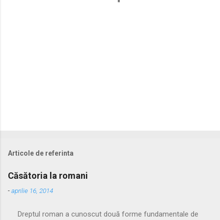
r
i
i
Articole de referinta
Căsătoria la romani
-
aprilie 16, 2014
Dreptul roman a cunoscut două forme fundamentale de