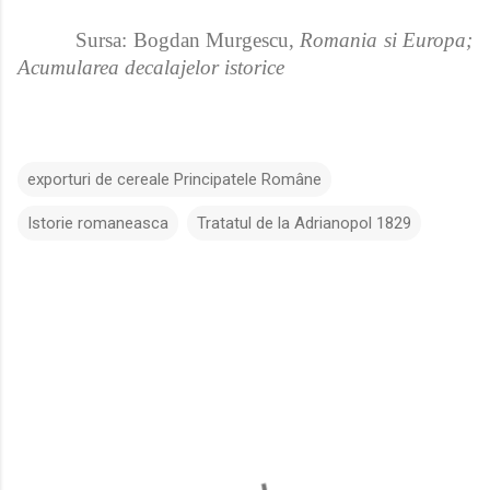
Sursa: Bogdan Murgescu,
Romania si Europa;
Acumularea decalajelor istorice
exporturi de cereale Principatele Române
Istorie romaneasca
Tratatul de la Adrianopol 1829
C
o
m
e
n
t
a