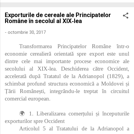
economică extinsă, Dobrogea a devenit un laborator complex
de fuziune etnică și culturală. Urmărirea penetrării elementului
Exporturile de cereale ale Principatelor
roman – în special a cetățenilor romani ( cives Romani ) în
Române în secolul al XIX‑lea
țesutul urban și rural dobrogean – ne permite să măsurăm cu
precizie profunzimea și ritmul procesului de rom...
-
octombrie 30, 2017
Transformarea Principatelor Române într-o
economie cerealieră orientată spre export este unul
dintre cele mai importante procese economice ale
secolului al XIX‑lea. Deschiderea către Occident,
accelerată după Tratatul de la Adrianopol (1829), a
schimbat profund structura economică a Moldovei și
Țării Românești, integrându-le treptat în circuitul
comercial european.
🌍 1. Liberalizarea comerțului și începuturile
exporturilor spre Occident
Articolul 5 al Tratatului de la Adrianopol a