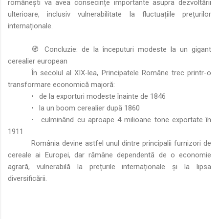
românești va avea consecințe importante asupra dezvoltării
ulterioare, inclusiv vulnerabilitate la fluctuațiile prețurilor
internaționale.
🧭 Concluzie: de la începuturi modeste la un gigant
cerealier european
În secolul al XIX‑lea, Principatele Române trec printr-o
transformare economică majoră:
•
de la exporturi modeste înainte de 1846
•
la un boom cerealier după 1860
•
culminând cu aproape 4 milioane tone exportate în
1911
România devine astfel unul dintre principalii furnizori de
cereale ai Europei, dar rămâne dependentă de o economie
agrară, vulnerabilă la prețurile internaționale și la lipsa
diversificării.