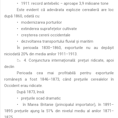
•
1911: record antebelic – aproape 3,9 milioane tone
Este evident că adevărata explozie cerealieră are loc
după 1860, odată cu:
•
modernizarea porturilor
•
extinderea suprafețelor cultivate
•
creșterea cererii occidentale
•
dezvoltarea transportului fluvial și maritim
În perioada 1830–1860, exporturile nu au depășit
niciodată 20% din media anilor 1911–1913.
📉 4. Conjunctura internațională: prețuri ridicate, apoi
declin
Perioada cea mai profitabilă pentru exporturile
românești a fost 1846–1873, când prețurile cerealelor în
Occident erau ridicate.
După 1873, însă:
•
prețurile scad dramatic
•
în Marea Britanie (principalul importator), în 1891–
1895 prețurile ajung la 51% din nivelul mediu al anilor 1871–
1875