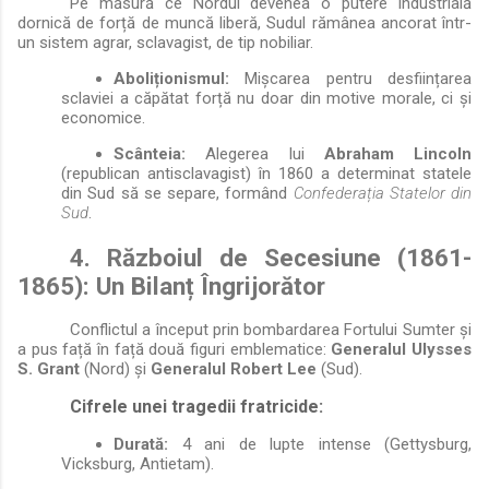
Pe măsură ce Nordul devenea o putere industrială
dornică de forță de muncă liberă, Sudul rămânea ancorat într-
un sistem agrar, sclavagist, de tip nobiliar.
Aboliționismul:
Mișcarea pentru desființarea
sclaviei a căpătat forță nu doar din motive morale, ci și
economice.
Scânteia:
Alegerea lui
Abraham Lincoln
(republican antisclavagist) în 1860 a determinat statele
din Sud să se separe, formând
Confederația Statelor din
Sud
.
4. Războiul de Secesiune (1861-
1865): Un Bilanț Îngrijorător
Conflictul a început prin bombardarea Fortului Sumter și
a pus față în față două figuri emblematice:
Generalul Ulysses
S. Grant
(Nord) și
Generalul Robert Lee
(Sud).
Cifrele unei tragedii fratricide:
Durată:
4 ani de lupte intense (Gettysburg,
Vicksburg, Antietam).