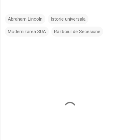
Abraham Lincoln
Istorie universala
Modernizarea SUA
Războiul de Secesiune
C
o
m
e
n
t
a
r
i
i