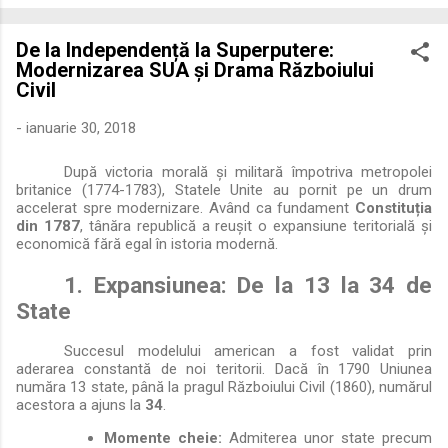
economică extinsă, Dobrogea a devenit un laborator complex
de fuziune etnică și culturală. Urmărirea penetrării elementului
De la Independență la Superputere:
roman – în special a cetățenilor romani ( cives Romani ) în
Modernizarea SUA și Drama Războiului
țesutul urban și rural dobrogean – ne permite să măsurăm cu
Civil
precizie profunzimea și ritmul procesului de rom...
-
ianuarie 30, 2018
După victoria morală și militară împotriva metropolei
britanice (1774-1783), Statele Unite au pornit pe un drum
accelerat spre modernizare. Având ca fundament
Constituția
din 1787
, tânăra republică a reușit o expansiune teritorială și
economică fără egal în istoria modernă.
1. Expansiunea: De la 13 la 34 de
State
Succesul modelului american a fost validat prin
aderarea constantă de noi teritorii. Dacă în 1790 Uniunea
număra 13 state, până la pragul Războiului Civil (1860), numărul
acestora a ajuns la
34
.
Momente cheie:
Admiterea unor state precum