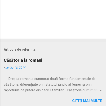
Articole de referinta
Căsătoria la romani
-
aprilie 16, 2014
Dreptul roman a cunoscut două forme fundamentale de
căsătorie, diferențiate prin statutul juridic al femeii și prin
raporturile de putere din cadrul familiei: • căsătoria cum manus
• căsătoria sine manu Multă vreme, singura formă recunoscută
CITIȚI MAI MULTE
și practicată a fost căsătoria cu manus, prin care femeia