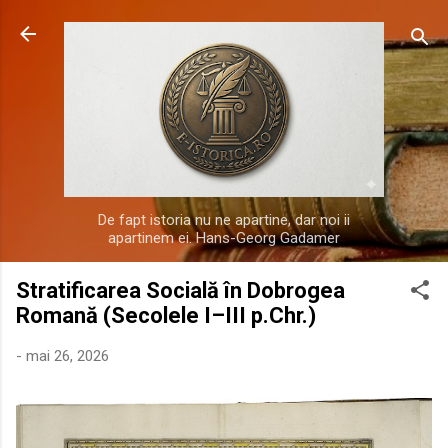
Treceți la conținutul principal
De fapt istoria nu ne apartine, dar noi ii
apartinem ei. Hans-Georg Gadamer
Stratificarea Socială în Dobrogea
Romană (Secolele I–III p.Chr.)
-
mai 26, 2026