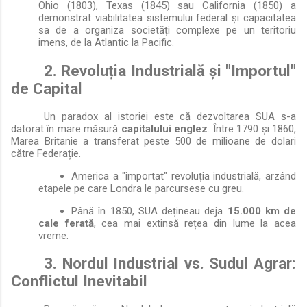
Ohio (1803), Texas (1845) sau California (1850) a
demonstrat viabilitatea sistemului federal și capacitatea
sa de a organiza societăți complexe pe un teritoriu
imens, de la Atlantic la Pacific.
2. Revoluția Industrială și "Importul"
de Capital
Un paradox al istoriei este că dezvoltarea SUA s-a
datorat în mare măsură
capitalului englez
. Între 1790 și 1860,
Marea Britanie a transferat peste 500 de milioane de dolari
către Federație.
America a "importat" revoluția industrială, arzând
etapele pe care Londra le parcursese cu greu.
Până în 1850, SUA dețineau deja
15.000 km de
cale ferată
, cea mai extinsă rețea din lume la acea
vreme.
3. Nordul Industrial vs. Sudul Agrar:
Conflictul Inevitabil