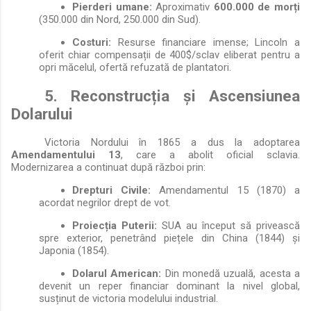
Pierderi umane:
Aproximativ
600.000 de morți
(350.000 din Nord, 250.000 din Sud).
Costuri:
Resurse financiare imense; Lincoln a
oferit chiar compensații de 400$/sclav eliberat pentru a
opri măcelul, ofertă refuzată de plantatori.
5. Reconstrucția și Ascensiunea
Dolarului
Victoria Nordului în 1865 a dus la adoptarea
Amendamentului 13
, care a abolit oficial sclavia.
Modernizarea a continuat după război prin:
Drepturi Civile:
Amendamentul 15 (1870) a
acordat negrilor drept de vot.
Proiecția Puterii:
SUA au început să privească
spre exterior, penetrând piețele din China (1844) și
Japonia (1854).
Dolarul American:
Din monedă uzuală, acesta a
devenit un reper financiar dominant la nivel global,
susținut de victoria modelului industrial.