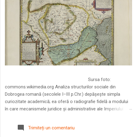
Sursa foto:
commons.wikimedia.org Analiza structurilor sociale din
Dobrogea romană (secolele I–III p.Chr.) depășește simpla
curiozitate academică; ea oferă o radiografie fidelă a modului
în care mecanismele juridice și administrative ale Imperiului
Roman au remodelat spațiul dintre Dunăre și Marea Neagră.
Într-o epocă în care prosperitatea excepțională a lumii romane
Trimiteți un comentariu
era susținută de o mobilitate socială dinamică și de o libertate