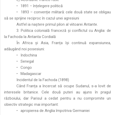
•
1891 – înțelegere politică
•
1893 – convenție militară: cele două state se obligau
să se sprijine reciproc în cazul unei agresiuni
Astfel ia naștere primul pilon al viitoarei Antante.
3. Politica colonială franceză și conflictul cu Anglia: de
la Fachoda la Antanta Cordială
În Africa și Asia, Franța își continuă expansiunea,
adăugând noi posesiuni:
•
Indochina
•
Senegal
•
Congo
•
Madagascar
Incidentul de la Fachoda (1898)
Când Franța a încercat să ocupe Sudanul, s‑a lovit de
interesele britanice. Cele două puteri au ajuns în pragul
războiului, dar Parisul a cedat pentru a nu compromite un
obiectiv strategic mai important:
•
apropierea de Anglia împotriva Germaniei