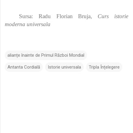
Sursa:
Radu Florian Bruja,
Curs istorie
moderna universala
alianțe înainte de Primul Război Mondial
Antanta Cordială
Istorie universala
Tripla Înțelegere
C
o
m
e
n
t
a