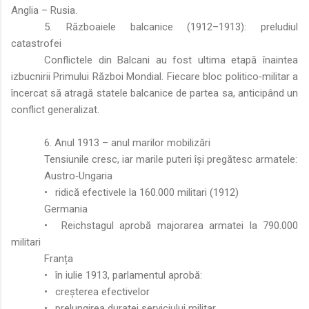
Anglia – Rusia.
5. Războaiele balcanice (1912–1913): preludiul
catastrofei
Conflictele din Balcani au fost ultima etapă înaintea
izbucnirii Primului Război Mondial. Fiecare bloc politico‑militar a
încercat să atragă statele balcanice de partea sa, anticipând un
conflict generalizat.
6. Anul 1913 – anul marilor mobilizări
Tensiunile cresc, iar marile puteri își pregătesc armatele:
Austro‑Ungaria
•
ridică efectivele la 160.000 militari (1912)
Germania
•
Reichstagul aprobă majorarea armatei la 790.000
militari
Franța
•
în iulie 1913, parlamentul aprobă:
•
creșterea efectivelor
•
prelungirea duratei serviciului militar