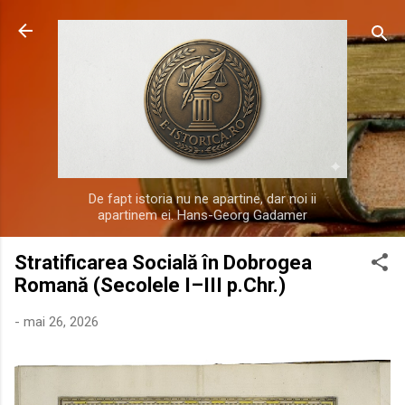
Treceți la conținutul principal
De fapt istoria nu ne apartine, dar noi ii
apartinem ei. Hans-Georg Gadamer
Stratificarea Socială în Dobrogea
Romană (Secolele I–III p.Chr.)
-
mai 26, 2026