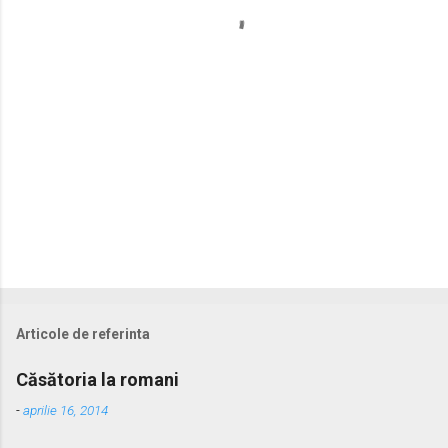
r
i
i
Articole de referinta
Căsătoria la romani
-
aprilie 16, 2014