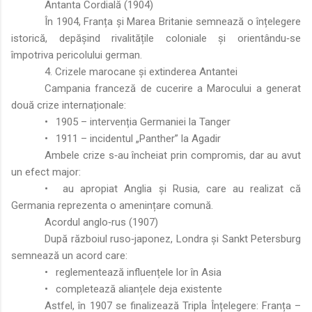
Antanta Cordială (1904)
În 1904, Franța și Marea Britanie semnează o înțelegere
istorică, depășind rivalitățile coloniale și orientându‑se
împotriva pericolului german.
4. Crizele marocane și extinderea Antantei
Campania franceză de cucerire a Marocului a generat
două crize internaționale:
•
1905 – intervenția Germaniei la Tanger
•
1911 – incidentul „Panther” la Agadir
Ambele crize s‑au încheiat prin compromis, dar au avut
un efect major:
•
au apropiat Anglia și Rusia, care au realizat că
Germania reprezenta o amenințare comună.
Acordul anglo‑rus (1907)
După războiul ruso‑japonez, Londra și Sankt Petersburg
semnează un acord care:
•
reglementează influențele lor în Asia
•
completează alianțele deja existente
Astfel, în 1907 se finalizează Tripla Înțelegere: Franța –