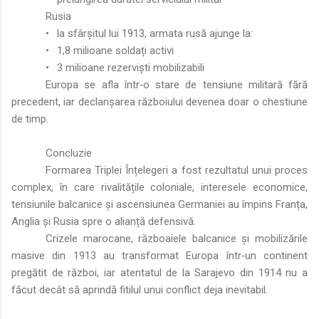
Rusia
•
la sfârșitul lui 1913, armata rusă ajunge la:
•
1,8 milioane soldați activi
•
3 milioane rezerviști mobilizabili
Europa se afla într‑o stare de tensiune militară fără
precedent, iar declanșarea războiului devenea doar o chestiune
de timp.
Concluzie
Formarea Triplei Înțelegeri a fost rezultatul unui proces
complex, în care rivalitățile coloniale, interesele economice,
tensiunile balcanice și ascensiunea Germaniei au împins Franța,
Anglia și Rusia spre o alianță defensivă.
Crizele marocane, războaiele balcanice și mobilizările
masive din 1913 au transformat Europa într‑un continent
pregătit de război, iar atentatul de la Sarajevo din 1914 nu a
făcut decât să aprindă fitilul unui conflict deja inevitabil.