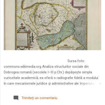
Sursa foto:
commons.wikimedia.org Analiza structurilor sociale din
Dobrogea romană (secolele I–III p.Chr.) depășește simpla
curiozitate academică; ea oferă o radiografie fidelă a modului
în care mecanismele juridice și administrative ale Imperiului
Roman au remodelat spațiul dintre Dunăre și Marea Neagră.
Într-o epocă în care prosperitatea excepțională a lumii romane
Trimiteți un comentariu
era susținută de o mobilitate socială dinamică și de o libertate