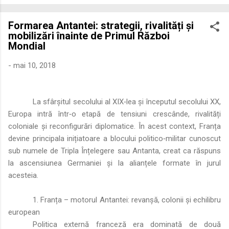
economică extinsă, Dobrogea a devenit un laborator complex
de fuziune etnică și culturală. Urmărirea penetrării elementului
Formarea Antantei: strategii, rivalități și
roman – în special a cetățenilor romani ( cives Romani ) în
mobilizări înainte de Primul Război
țesutul urban și rural dobrogean – ne permite să măsurăm cu
Mondial
precizie profunzimea și ritmul procesului de rom...
-
mai 10, 2018
La sfârșitul secolului al XIX‑lea și începutul secolului XX,
Europa intră într‑o etapă de tensiuni crescânde, rivalități
coloniale și reconfigurări diplomatice. În acest context, Franța
devine principala inițiatoare a blocului politico‑militar cunoscut
sub numele de Tripla Înțelegere sau Antanta, creat ca răspuns
la ascensiunea Germaniei și la alianțele formate în jurul
acesteia.
1. Franța – motorul Antantei: revanșă, colonii și echilibru
european
Politica externă franceză era dominată de două