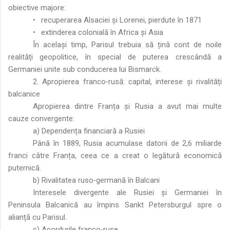
obiective majore:
•
recuperarea Alsaciei și Lorenei, pierdute în 1871
•
extinderea colonială în Africa și Asia
În același timp, Parisul trebuia să țină cont de noile
realități geopolitice, în special de puterea crescândă a
Germaniei unite sub conducerea lui Bismarck.
2. Apropierea franco‑rusă: capital, interese și rivalități
balcanice
Apropierea dintre Franța și Rusia a avut mai multe
cauze convergente:
a) Dependența financiară a Rusiei
Până în 1889, Rusia acumulase datorii de 2,6 miliarde
franci către Franța, ceea ce a creat o legătură economică
puternică.
b) Rivalitatea ruso‑germană în Balcani
Interesele divergente ale Rusiei și Germaniei în
Peninsula Balcanică au împins Sankt Petersburgul spre o
alianță cu Parisul.
c) Acordurile franco‑ruse