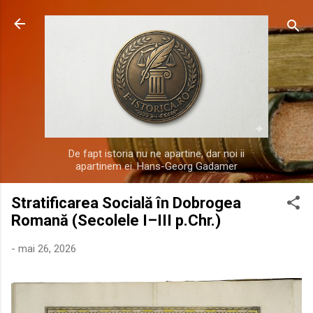
Treceți la conținutul principal
De fapt istoria nu ne apartine, dar noi ii
apartinem ei. Hans-Georg Gadamer
Stratificarea Socială în Dobrogea
Romană (Secolele I–III p.Chr.)
-
mai 26, 2026