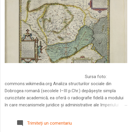
Sursa foto:
commons.wikimedia.org Analiza structurilor sociale din
Dobrogea romană (secolele I–III p.Chr.) depășește simpla
curiozitate academică; ea oferă o radiografie fidelă a modului
în care mecanismele juridice și administrative ale Imperiului
Roman au remodelat spațiul dintre Dunăre și Marea Neagră.
Într-o epocă în care prosperitatea excepțională a lumii romane
Trimiteți un comentariu
era susținută de o mobilitate socială dinamică și de o libertate