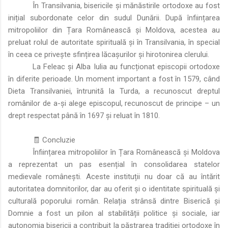
În Transilvania, bisericile și mănăstirile ortodoxe au fost
inițial subordonate celor din sudul Dunării. După înființarea
mitropoliilor din Țara Românească și Moldova, acestea au
preluat rolul de autoritate spirituală și în Transilvania, în special
în ceea ce privește sfințirea lăcașurilor și hirotonirea clerului.
La Feleac și Alba Iulia au funcționat episcopii ortodoxe
în diferite perioade. Un moment important a fost în 1579, când
Dieta Transilvaniei, întrunită la Turda, a recunoscut dreptul
românilor de a-și alege episcopul, recunoscut de principe – un
drept respectat până în 1697 și reluat în 1810.
🧾 Concluzie
Înființarea mitropoliilor în Țara Românească și Moldova
a reprezentat un pas esențial în consolidarea statelor
medievale românești. Aceste instituții nu doar că au întărit
autoritatea domnitorilor, dar au oferit și o identitate spirituală și
culturală poporului român. Relația strânsă dintre Biserică și
Domnie a fost un pilon al stabilității politice și sociale, iar
autonomia bisericii a contribuit la păstrarea tradiției ortodoxe în