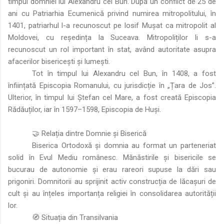
timpul domniei lui Alexandru cel Bun. După un conflict de 25 de
ani cu Patriarhia Ecumenică privind numirea mitropolitului, în
1401, patriarhul l-a recunoscut pe Iosif Mușat ca mitropolit al
Moldovei, cu reședința la Suceava. Mitropoliților li s-a
recunoscut un rol important în stat, având autoritate asupra
afacerilor bisericești și lumești.
Tot în timpul lui Alexandru cel Bun, în 1408, a fost
înființată Episcopia Romanului, cu jurisdicție în „Țara de Jos”.
Ulterior, în timpul lui Ștefan cel Mare, a fost creată Episcopia
Rădăuților, iar în 1597–1598, Episcopia de Huși.
🤝 Relația dintre Domnie și Biserică
Biserica Ortodoxă și domnia au format un parteneriat
solid în Evul Mediu românesc. Mănăstirile și bisericile se
bucurau de autonomie și erau rareori supuse la dări sau
prigoniri. Domnitorii au sprijinit activ construcția de lăcașuri de
cult și au înțeles importanța religiei în consolidarea autorității
lor.
🧭 Situația din Transilvania