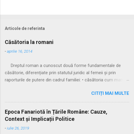
Articole de referinta
Căsătoria la romani
-
aprilie 16, 2014
Dreptul roman a cunoscut două forme fundamentale de
căsătorie, diferențiate prin statutul juridic al femeii și prin
raporturile de putere din cadrul familiei: • căsătoria cum manus
• căsătoria sine manu Multă vreme, singura formă recunoscută
CITIȚI MAI MULTE
și practicată a fost căsătoria cu manus, prin care femeia
trecea sub autoritatea soțului, devenind parte a familiei
acestuia. Spre sfârșitul Republicii, tot mai multe femei au
Epoca Fanariotă în Țările Române: Cauze,
început să evite această subordonare, trăind în uniuni
Context și Implicații Politice
nelegitime. Pentru a limita fenomenul, romanii au recunoscut și
-
iulie 26, 2019
căsătoria fără manus, care permitea femeii să rămână sub