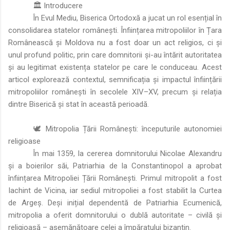
🏛️ Introducere
În Evul Mediu, Biserica Ortodoxă a jucat un rol esențial în
consolidarea statelor românești. Înființarea mitropoliilor în Țara
Românească și Moldova nu a fost doar un act religios, ci și
unul profund politic, prin care domnitorii și-au întărit autoritatea
și au legitimat existența statelor pe care le conduceau. Acest
articol explorează contextul, semnificația și impactul înființării
mitropoliilor românești în secolele XIV–XV, precum și relația
dintre Biserică și stat în această perioadă.
🕊️ Mitropolia Țării Românești: începuturile autonomiei
religioase
În mai 1359, la cererea domnitorului Nicolae Alexandru
și a boierilor săi, Patriarhia de la Constantinopol a aprobat
înființarea Mitropoliei Țării Românești. Primul mitropolit a fost
Iachint de Vicina, iar sediul mitropoliei a fost stabilit la Curtea
de Argeș. Deși inițial dependentă de Patriarhia Ecumenică,
mitropolia a oferit domnitorului o dublă autoritate – civilă și
religioasă – asemănătoare celei a împăratului bizantin.