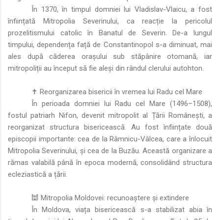
În 1370, în timpul domniei lui Vladislav-Vlaicu, a fost
înființată Mitropolia Severinului, ca reacție la pericolul
prozelitismului catolic în Banatul de Severin. De-a lungul
timpului, dependența față de Constantinopol s-a diminuat, mai
ales după căderea orașului sub stăpânire otomană, iar
mitropoliții au început să fie aleși din rândul clerului autohton.
✝️ Reorganizarea bisericii în vremea lui Radu cel Mare
În perioada domniei lui Radu cel Mare (1496–1508),
fostul patriarh Nifon, devenit mitropolit al Țării Românești, a
reorganizat structura bisericească. Au fost înființate două
episcopii importante: cea de la Râmnicu-Vâlcea, care a înlocuit
Mitropolia Severinului, și cea de la Buzău. Această organizare a
rămas valabilă până în epoca modernă, consolidând structura
ecleziastică a țării.
🕍 Mitropolia Moldovei: recunoaștere și extindere
În Moldova, viața bisericească s-a stabilizat abia în