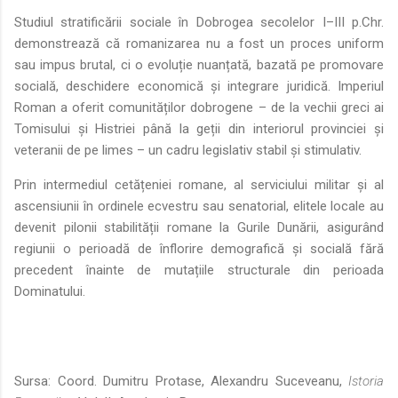
Studiul stratificării sociale în Dobrogea secolelor I–III p.Chr.
demonstrează că romanizarea nu a fost un proces uniform
sau impus brutal, ci o evoluție nuanțată, bazată pe promovare
socială, deschidere economică și integrare juridică. Imperiul
Roman a oferit comunităților dobrogene – de la vechii greci ai
Tomisului și Histriei până la geții din interiorul provinciei și
veteranii de pe limes – un cadru legislativ stabil și stimulativ.
Prin intermediul cetățeniei romane, al serviciului militar și al
ascensiunii în ordinele ecvestru sau senatorial, elitele locale au
devenit pilonii stabilității romane la Gurile Dunării, asigurând
regiunii o perioadă de înflorire demografică și socială fără
precedent înainte de mutațiile structurale din perioada
Dominatului.
Sursa: Coord. Dumitru Protase, Alexandru Suceveanu,
Istoria