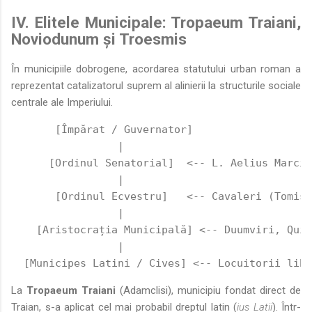
IV. Elitele Municipale: Tropaeum Traiani,
Noviodunum și Troesmis
În municipiile dobrogene, acordarea statutului urban roman a
reprezentat catalizatorul suprem al alinierii la structurile sociale
centrale ale Imperiului.
       [Împărat / Guvernator]
                 |
      [Ordinul Senatorial]  <-- L. Aelius Marcia
                 |
       [Ordinul Ecvestru]   <-- Cavaleri (Tomis 
                 |
    [Aristocrația Municipală] <-- Duumviri, Quin
                 |
  [Municipes Latini / Cives] <-- Locuitorii libe
La
Tropaeum Traiani
(Adamclisi), municipiu fondat direct de
Traian, s-a aplicat cel mai probabil dreptul latin (
ius Latii
). Într-