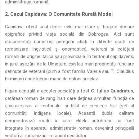
administrația romană.
2. Cazul Capidava: O Comunitate Rurală Model
Capidava oferă unul dintre cele mai clare și bogate dosare
epigrafice privind viața socială din Dobrogea. Aici sunt
documentați numeroși peregrini aflați în diferite stadii de
romanizare lingvistică și onomastică, veterani și cetățeni
romani de origine italică sau provincială. În teritoriul capidavens,
în jurul așezării de la Ulmetum, existau mari proprietăți funciare
deținute de veterani (cum a fost familia Valeria sau Ti. Claudius
Firminus) unde lucrau mase de coloni și sclavi.
Figura centrală a acestei societăți a fost
C. Iulius Quadratus
,
cetățean roman de rang înalt care deținea simultan funcția de
quinquennalis
al teritoriului și titlul de
princeps loci
(șef al
comunității indigene locale). Această dublă calitate
demonstrează modul în care elitele autohtone au fost
integrate în aparatul administrativ roman, devenind principalii
vectori ai romanizării în rândul dediticilor.