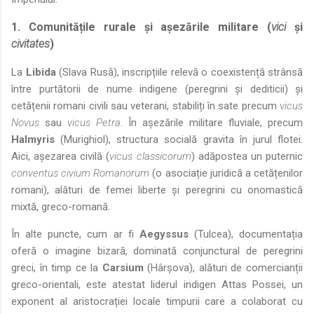
1. Comunitățile rurale și așezările militare (
vici
și
civitates
)
La
Libida
(Slava Rusă), inscripțiile relevă o coexistență strânsă
între purtătorii de nume indigene (peregrini și dediticii) și
cetățenii romani civili sau veterani, stabiliți în sate precum
vicus
Novus
sau
vicus Petra
. În așezările militare fluviale, precum
Halmyris
(Murighiol), structura socială gravita în jurul flotei.
Aici, așezarea civilă (
vicus classicorum
) adăpostea un puternic
conventus civium Romanorum
(o asociație juridică a cetățenilor
romani), alături de femei liberte și peregrini cu onomastică
mixtă, greco-romană.
În alte puncte, cum ar fi
Aegyssus
(Tulcea), documentația
oferă o imagine bizară, dominată conjunctural de peregrini
greci, în timp ce la
Carsium
(Hârșova), alături de comercianții
greco-orientali, este atestat liderul indigen Attas Possei, un
exponent al aristocrației locale timpurii care a colaborat cu