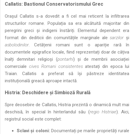
Callatis: Bastionul Conservatorismului Grec
Orașul Callatis s-a dovedit a fi cel mai reticent la infiltrarea
structurilor romane. Populația sa era alcătuită majoritar din
peregrini greci și indigeni înstăriți. Elementul dependent era
format din dediticii din comunitățile marginale ale
sarzilor
și
asbolodinilor
. Cetățenii romani sunt o apariție rară în
documentele epigrafice locale, fiind reprezentați doar de câțiva
înalți demnitari religioși (
pontarhi
) și de membrii asociației
comerciale
cives Romani consistentes
atestați din epoca lui
Traian. Callatis a preferat să își păstreze identitatea
instituțională greacă aproape intactă.
Histria: Deschidere și Simbioză Rurală
Spre deosebire de Callatis, Histria prezintă o dinamică mult mai
deschisă, în special în hinterlandul său (
regio Histriae
). Aici,
registrul social este complet:
Sclavi și coloni:
Documentați pe marile proprietăți rurale