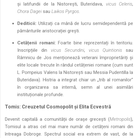
și latifundii de la Nistorești, Buteridava,
vicus Celeris
,
Chora Dagei
sau
Laikos Pyrgos
.
Dediticii:
Utilizați ca mână de lucru semidependentă pe
pământurile aristocrației grești.
Cetățenii romani:
Foarte bine reprezentați în teritoriu.
Inscripțiile din
vicus Secundini
,
vicus Quintionis
sau
Râmnicu de Jos menționează veterani împroprietăriți și
elite locale trecute în rândul cetățeniei romane (cum sunt
L. Pompeius Valens la Nistorești sau Messia Pudentilla la
Buteridava). Histria a integrat chiar un „trib al romanilor”
în organizarea sa internă, semn al unei asimilări
instituționale profunde.
Tomis: Creuzetul Cosmopolit și Elita Ecvestră
Devenit capitală a comunității de orașe grecești (
Metropolis
),
Tomisul a atras cel mai mare număr de cetățeni romani din
întreaga Dobroge. Spectrul social era extrem de vast, de la