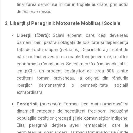
finalizarea serviciului militar în trupele auxiliare, prin actul
de
honesta missio
.
2. Liberții și Peregrinii: Motoarele Mobilității Sociale
Liberții (
liberti
):
Sclavi eliberați care, deși deveneau
oameni liberi, păstrau obligații de loialitate și dependență
față de fostul stăpân (
patronus
). Deși înlăturați treptat de
către ordinul ecvestru din marile funcții centrale, rolul lor
economic a rămas uriaș. Se estimează că în secolul al II-
lea p.Chr., un procent covârșitor de circa 80% dintre
cetățenii romani proveneau, la origine, din rândurile
liberților, demonstrând o permeabilitate socială
extraordinară.
Peregrinii (
peregrini
):
Formau cea mai numeroasă și
dinamică categorie de necetățeni free-born, incluzând
populațiile cetăților grecești și ale comunităților indigene.
Elita peregrină deținea averi remarcabile, care le
permiteau nu doar accesul la magistraturile locale (unde