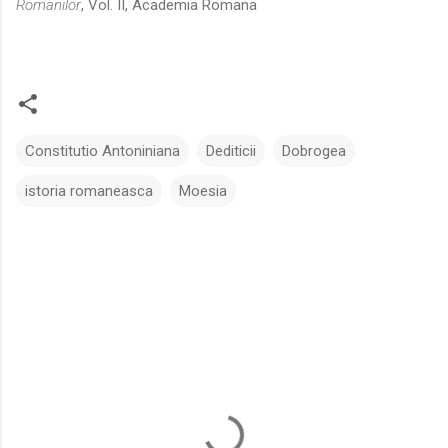
Romanilor
, Vol. II, Academia Romana
Constitutio Antoniniana
Dediticii
Dobrogea
istoria romaneasca
Moesia
C
o
m
e
n
t
a
r