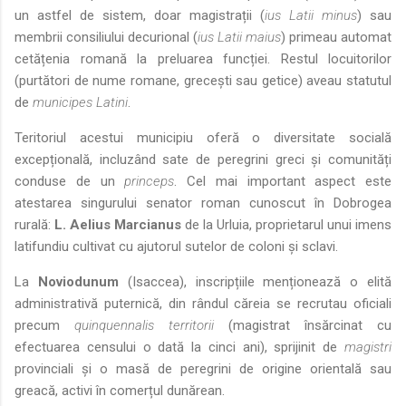
un astfel de sistem, doar magistrații (
ius Latii minus
) sau
membrii consiliului decurional (
ius Latii maius
) primeau automat
cetățenia romană la preluarea funcției. Restul locuitorilor
(purtători de nume romane, grecești sau getice) aveau statutul
de
municipes Latini
.
Teritoriul acestui municipiu oferă o diversitate socială
excepțională, incluzând sate de peregrini greci și comunități
conduse de un
princeps
. Cel mai important aspect este
atestarea singurului senator roman cunoscut în Dobrogea
rurală:
L. Aelius Marcianus
de la Urluia, proprietarul unui imens
latifundiu cultivat cu ajutorul sutelor de coloni și sclavi.
La
Noviodunum
(Isaccea), inscripțiile menționează o elită
administrativă puternică, din rândul căreia se recrutau oficiali
precum
quinquennalis territorii
(magistrat însărcinat cu
efectuarea censului o dată la cinci ani), sprijinit de
magistri
provinciali și o masă de peregrini de origine orientală sau
greacă, activi în comerțul dunărean.