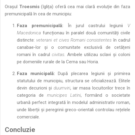
Orașul
Troesmis
(Iglița) oferă cea mai clară evoluție din faza
premunicipală în cea de municipiu:
Faza premunicipală:
În jurul castrului legiunii
V
Macedonica
funcționau în paralel două comunități civile
distincte:
veterani et cives Romani consistentes
în cadrul
canabae-lor și o comunitate exclusivă de cetățeni
romani în cadrul
civitas
. Ambele utilizau sclavi și coloni
pe domeniile rurale de la Cerna sau Horia.
Faza municipală:
După plecarea legiunii și primirea
statutului de municipiu, structura se oficializează. Elitele
devin decurioni și
duumviri
, iar masa locuitorilor trece în
categoria de
municipes Latini
, formând o societate
urbană perfect integrată în modelul administrativ roman,
unde liberții și peregrinii greco-orientali controlau rețelele
comerciale.
Concluzie