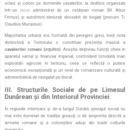
sclavi și coloni pe domeniile cavalerilor, la dediticii organizați
într-un
locus
administrat de un cetățean roman (M. Atius
Firmus) și autohtoni elenizați deosebit de bogați (precum Ti.
Claudius Mucasius).
Majoritatea urbană era formată din peregrini greci, însă nota
distinctivă a Tomisului o constituie prezența masivă a
cavalerilor romani (
equites
)
. Aceștia dețineau funcții cheie în
aparatul vamal și financiar imperial, controlând totodată mari
exploatări agricole în teritoriu, ceea ce reflectă o putere
economică excepțională și un nivel de romanizare culturală și
administrativă de neegalat pe litoral.
III. Structurile Sociale de pe Limesul
Dunărean și din Interiorul Provinciei
În regiunile interioare și de-a lungul Dunării, peisajul social nu
mai este dominat de tradiția greacă, ci de amprenta directă a
armatei romane și a coloniștilor aduși din toate colțurile
Imperiului.