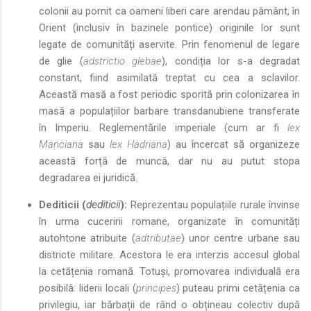
colonii au pornit ca oameni liberi care arendau pământ, în
Orient (inclusiv în bazinele pontice) originile lor sunt
legate de comunități aservite. Prin fenomenul de legare
de glie (
adstrictio glebae
), condiția lor s-a degradat
constant, fiind asimilată treptat cu cea a sclavilor.
Această masă a fost periodic sporită prin colonizarea în
masă a populațiilor barbare transdanubiene transferate
în Imperiu. Reglementările imperiale (cum ar fi
lex
Manciana
sau
lex Hadriana
) au încercat să organizeze
această forță de muncă, dar nu au putut stopa
degradarea ei juridică.
Dediticii (
dediticii
):
Reprezentau populațiile rurale învinse
în urma cuceririi romane, organizate în comunități
autohtone atribuite (
adtributae
) unor centre urbane sau
districte militare. Acestora le era interzis accesul global
la cetățenia romană. Totuși, promovarea individuală era
posibilă: liderii locali (
principes
) puteau primi cetățenia ca
privilegiu, iar bărbații de rând o obțineau colectiv după