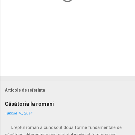
i
i
Articole de referinta
Căsătoria la romani
-
aprilie 16, 2014
Dreptul roman a cunoscut două forme fundamentale de
căsătorie, diferențiate prin statutul juridic al femeii și prin