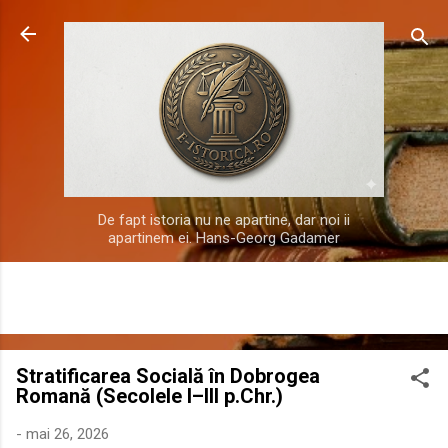
Treceți la conținutul principal
De fapt istoria nu ne apartine, dar noi ii
apartinem ei. Hans-Georg Gadamer
Stratificarea Socială în Dobrogea
Romană (Secolele I–III p.Chr.)
-
mai 26, 2026