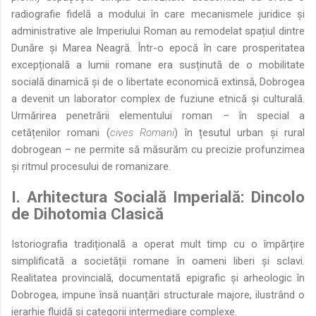
radiografie fidelă a modului în care mecanismele juridice și
administrative ale Imperiului Roman au remodelat spațiul dintre
Dunăre și Marea Neagră. Într-o epocă în care prosperitatea
excepțională a lumii romane era susținută de o mobilitate
socială dinamică și de o libertate economică extinsă, Dobrogea
a devenit un laborator complex de fuziune etnică și culturală.
Urmărirea penetrării elementului roman – în special a
cetățenilor romani (
cives Romani
) în țesutul urban și rural
dobrogean – ne permite să măsurăm cu precizie profunzimea
și ritmul procesului de romanizare.
I. Arhitectura Socială Imperială: Dincolo
de Dihotomia Clasică
Istoriografia tradițională a operat mult timp cu o împărțire
simplificată a societății romane în oameni liberi și sclavi.
Realitatea provincială, documentată epigrafic și arheologic în
Dobrogea, impune însă nuanțări structurale majore, ilustrând o
ierarhie fluidă și categorii intermediare complexe.