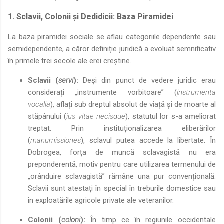
1. Sclavii, Colonii și Dedidicii: Baza Piramidei
La baza piramidei sociale se aflau categoriile dependente sau
semidependente, a căror definiție juridică a evoluat semnificativ
în primele trei secole ale erei creștine.
Sclavii (
servi
):
Deși din punct de vedere juridic erau
considerați „instrumente vorbitoare” (
instrumenta
vocalia
), aflați sub dreptul absolut de viață și de moarte al
stăpânului (
ius vitae necisque
), statutul lor s-a ameliorat
treptat. Prin instituționalizarea eliberărilor
(
manumissiones
), sclavul putea accede la libertate. În
Dobrogea, forța de muncă sclavagistă nu era
preponderentă, motiv pentru care utilizarea termenului de
„orânduire sclavagistă” rămâne una pur convențională.
Sclavii sunt atestați în special în treburile domestice sau
în exploatările agricole private ale veteranilor.
Colonii (
coloni
):
În timp ce în regiunile occidentale