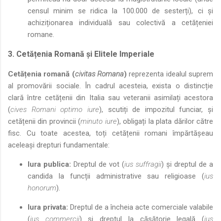
censul minim se ridica la 100.000 de sesterți), ci și
achiziționarea individuală sau colectivă a cetățeniei
romane.
3. Cetățenia Romană și Elitele Imperiale
Cetățenia romană (
civitas Romana
)
reprezenta idealul suprem
al promovării sociale. În cadrul acesteia, exista o distincție
clară între cetățenii din Italia sau veteranii asimilați acestora
(
cives Romani optimo iure
), scutiți de impozitul funciar, și
cetățenii din provincii (
minuto iure
), obligați la plata dărilor către
fisc. Cu toate acestea, toți cetățenii romani împărtășeau
aceleași drepturi fundamentale:
Iura publica:
Dreptul de vot (
ius suffragii
) și dreptul de a
candida la funcții administrative sau religioase (
ius
honorum
).
Iura privata:
Dreptul de a încheia acte comerciale valabile
(
ius commercii
) și dreptul la căsătorie legală (
ius