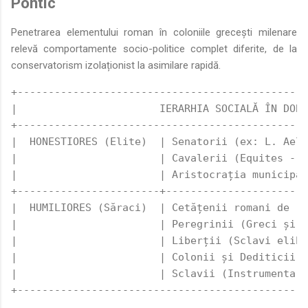
Pontic
Penetrarea elementului roman în coloniile grecești milenare
relevă comportamente socio-politice complet diferite, de la
conservatorism izolaționist la asimilare rapidă.
+-----------------------------------------------
|                       IERARHIA SOCIALĂ ÎN DOBR
+-----------------------------------------------
|  HONESTIORES (Elite)  | Senatorii (ex: L. Aeli
|                       | Cavalerii (Equites - n
|                       | Aristocrația municipal
+-----------------------+-----------------------
|  HUMILIORES (Săraci)  | Cetățenii romani de râ
|                       | Peregrinii (Greci și a
|                       | Liberții (Sclavi elibe
|                       | Colonii și Dediticii (
|                       | Sclavii (Instrumenta v
+-----------------------------------------------