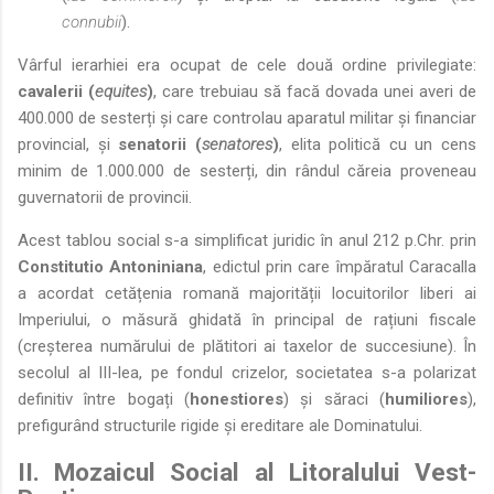
connubii
).
Vârful ierarhiei era ocupat de cele două ordine privilegiate:
cavalerii (
equites
)
, care trebuiau să facă dovada unei averi de
400.000 de sesterți și care controlau aparatul militar și financiar
provincial, și
senatorii (
senatores
)
, elita politică cu un cens
minim de 1.000.000 de sesterți, din rândul căreia proveneau
guvernatorii de provincii.
Acest tablou social s-a simplificat juridic în anul 212 p.Chr. prin
Constitutio Antoniniana
, edictul prin care împăratul Caracalla
a acordat cetățenia romană majorității locuitorilor liberi ai
Imperiului, o măsură ghidată în principal de rațiuni fiscale
(creșterea numărului de plătitori ai taxelor de succesiune). În
secolul al III-lea, pe fondul crizelor, societatea s-a polarizat
definitiv între bogați (
honestiores
) și săraci (
humiliores
),
prefigurând structurile rigide și ereditare ale Dominatului.
II. Mozaicul Social al Litoralului Vest-