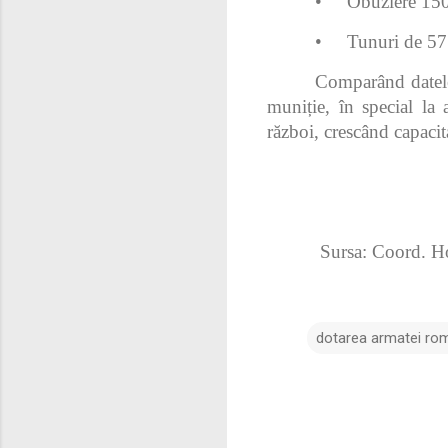
•
Obuziere 150
•
Tunuri de 57
Comparând datele
muniție, în special la 
război, crescând capacit
Sursa: Coord. H
dotarea armatei ro
C
o
m