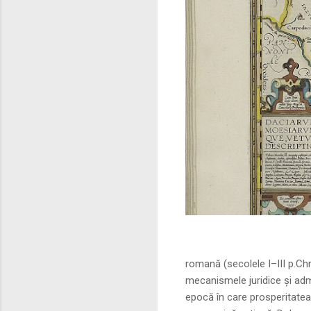
Sursa foto: commo
romană (secolele I–III p.Ch
mecanismele juridice și adm
epocă în care prosperitatea