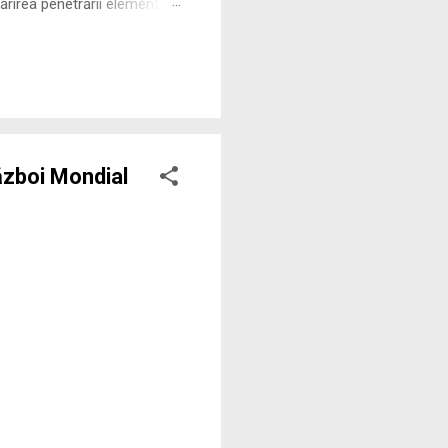
rirea penetrării elementului
 ne permite să măsurăm cu
ăzboi Mondial