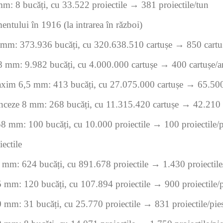
m: 8 bucăți, cu 33.522 proiectile → 381 proiectile/tun
entului în 1916 (la intrarea în război)
mm: 373.936 bucăți, cu 320.638.510 cartușe → 850 cartu
 mm: 9.982 bucăți, cu 4.000.000 cartușe → 400 cartușe/
axim 6,5 mm: 413 bucăți, cu 27.075.000 cartușe → 65.500 
ranceze 8 mm: 268 bucăți, cu 11.315.420 cartușe → 42.210 c
58 mm: 100 bucăți, cu 10.000 proiectile → 100 proiectile/p
iectile
 mm: 624 bucăți, cu 891.678 proiectile → 1.430 proiectile
 mm: 120 bucăți, cu 107.894 proiectile → 900 proiectile/p
 mm: 31 bucăți, cu 25.770 proiectile → 831 proiectile/pie