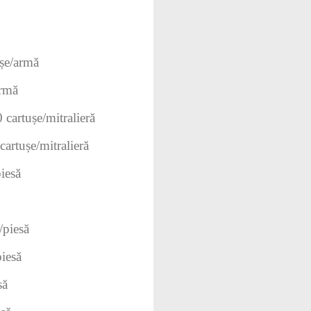
șe/armă
armă
cartușe/mitralieră
artușe/mitralieră
iesă
/piesă
iesă
să