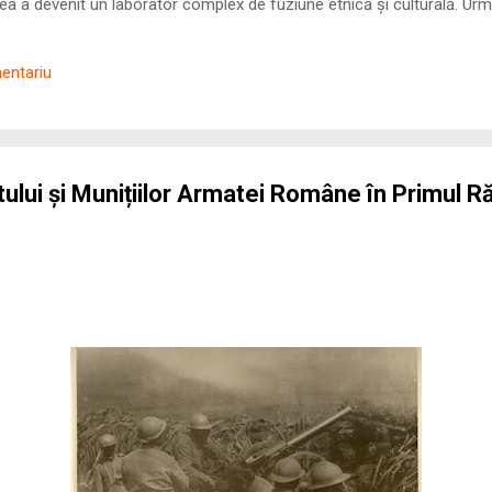
 a devenit un laborator complex de fuziune etnică și culturală. Urmă
nilor romani ( cives Romani ) în țesutul urban și rural dobrogean –
ul procesului de rom...
mentariu
ului și Munițiilor Armatei Române în Primul R