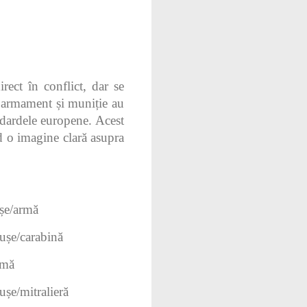
ect în conflict, dar se
e armament și muniție au
andardele europene. Acest
nd o imagine clară asupra
șe/armă
ușe/carabină
rmă
șe/mitralieră