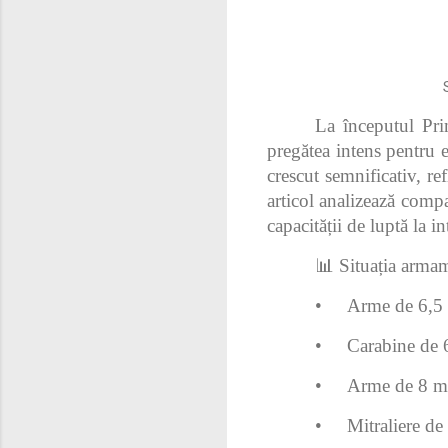
Su
La începutul Pri
pregătea intens pentru 
crescut semnificativ, re
articol analizează compa
capacității de luptă la in
📊 Situația arma
•
Arme de 6,5 
•
Carabine de 
•
Arme de 8 mm
•
Mitraliere d