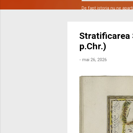
De fapt istoria nu ne apar
Stratificarea
p.Chr.)
-
mai 26, 2026