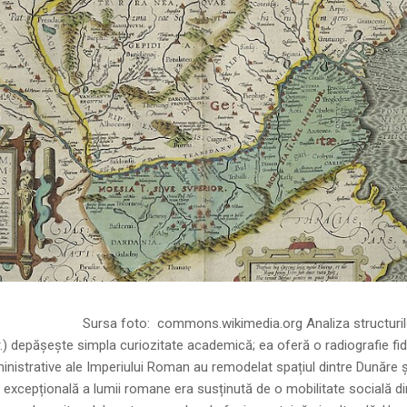
ns.wikimedia.org Analiza structurilor socia
r.) depășește simpla curiozitate academică; ea oferă o radiografie fid
inistrative ale Imperiului Roman au remodelat spațiul dintre Dunăre 
 excepțională a lumii romane era susținută de o mobilitate socială di