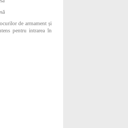
esă
esă
ocurilor de armament și
ntens pentru intrarea în