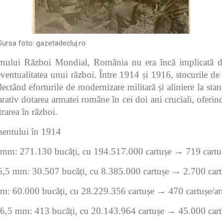
rsa foto:
gazetadecluj.ro
mului Război Mondial, România nu era încă implicată dir
eventualitatea unui război. Între 1914 și 1916, stocurile d
flectând eforturile de modernizare militară și aliniere la st
rativ dotarea armatei române în cei doi ani cruciali, oferi
trarea în război.
mentului în 1914
mm: 271.130 bucăți, cu 194.517.000 cartușe → 719 cartu
6,5 mm: 30.507 bucăți, cu 8.385.000 cartușe → 2.700 cart
: 60.000 bucăți, cu 28.229.356 cartușe → 470 cartușe/a
e 6,5 mm: 413 bucăți, cu 20.143.964 cartușe → 45.000 cartu