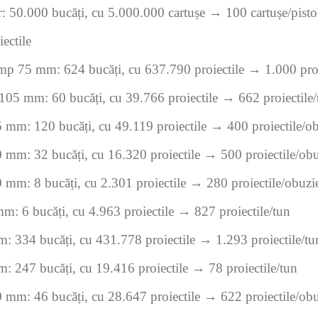
r: 50.000 bucăți, cu 5.000.000 cartușe → 100 cartușe/pisto
iectile
mp 75 mm: 624 bucăți, cu 637.790 proiectile → 1.000 proi
 105 mm: 60 bucăți, cu 39.766 proiectile → 662 proiectile/
 mm: 120 bucăți, cu 49.119 proiectile → 400 proiectile/ob
 mm: 32 bucăți, cu 16.320 proiectile → 500 proiectile/obu
 mm: 8 bucăți, cu 2.301 proiectile → 280 proiectile/obuzi
m: 6 bucăți, cu 4.963 proiectile → 827 proiectile/tun
: 334 bucăți, cu 431.778 proiectile → 1.293 proiectile/tu
: 247 bucăți, cu 19.416 proiectile → 78 proiectile/tun
 mm: 46 bucăți, cu 28.647 proiectile → 622 proiectile/obu