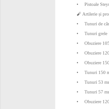
•
Pistoale Stey
🧨 Artilerie și pro
•
Tunuri de câ
•
Tunuri grele
•
Obuziere 105
•
Obuziere 120
•
Obuziere 150
•
Tunuri 150 m
•
Tunuri 53 mm
•
Tunuri 57 mm
•
Obuziere 120