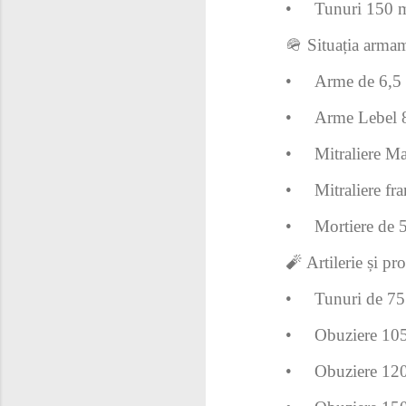
•
Tunuri 150 m
🪖 Situația armam
•
Arme de 6,5 
•
Arme Lebel 8
•
Mitraliere M
•
Mitraliere f
•
Mortiere de 
🧨 Artilerie și pro
•
Tunuri de 75
•
Obuziere 105
•
Obuziere 120