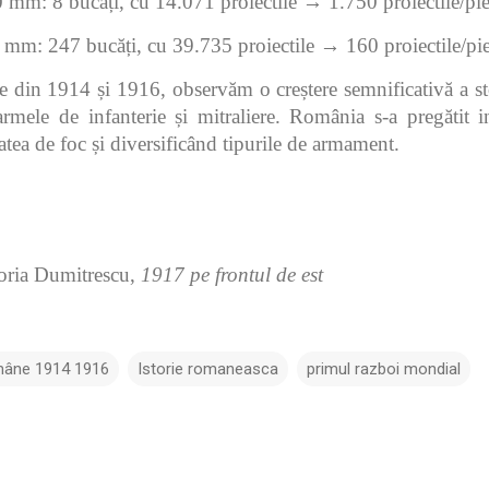
 mm: 8 bucăți, cu 14.071 proiectile → 1.750 proiectile/pi
 mm: 247 bucăți, cu 39.735 proiectile → 160 proiectile/pi
 din 1914 și 1916, observăm o creștere semnificativă a st
armele de infanterie și mitraliere. România s-a pregătit i
atea de foc și diversificând tipurile de armament.
oria Dumitrescu,
1917 pe frontul de est
mâne 1914 1916
Istorie romaneasca
primul razboi mondial