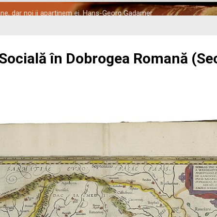
tine, dar noi ii apartinem ei. Hans-Georg Gadamer
 Socială în Dobrogea Romană (Seco