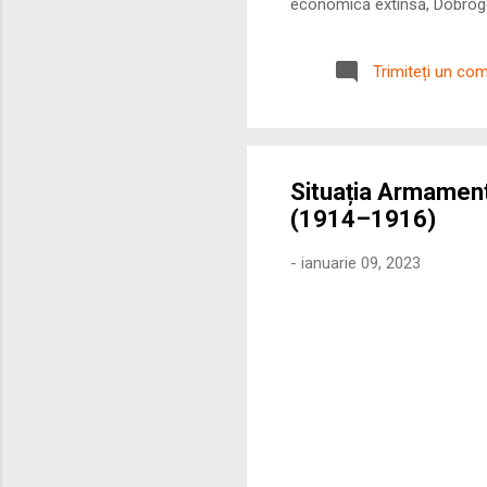
economică extinsă, Dobrogea
roman – în special a cetățe
precizie profunzimea și ritm
Trimiteți un co
Situația Armament
(1914–1916)
-
ianuarie 09, 2023