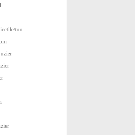
l
ectile/tun
tun
uzier
zier
er
n
zier