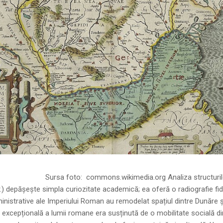
ns.wikimedia.org Analiza structurilor socia
r.) depășește simpla curiozitate academică; ea oferă o radiografie fid
inistrative ale Imperiului Roman au remodelat spațiul dintre Dunăre 
 excepțională a lumii romane era susținută de o mobilitate socială di