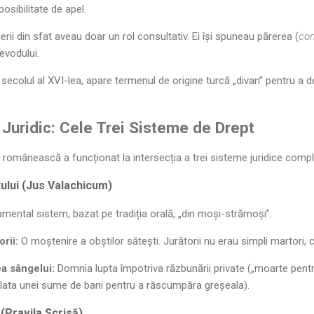
posibilitate de apel.
erii din sfat aveau doar un rol consultativ. Ei își spuneau părerea (
con
evodului.
secolul al XVI-lea, apare termenul de origine turcă „divan” pentru 
l Juridic: Cele Trei Sisteme de Drept
românească a funcționat la intersecția a trei sisteme juridice comp
ului (Jus Valachicum)
amental sistem, bazat pe tradiția orală, „din moși-strămoși”.
rii:
O moștenire a obștilor sătești. Jurătorii nu erau simpli martori, ci 
a sângelui:
Domnia lupta împotriva răzbunării private („moarte pentr
lata unei sume de bani pentru a răscumpăra greșeala).
 (Pravila Scrisă)