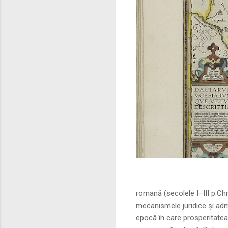
Sursa foto: commo
romană (secolele I–III p.Ch
mecanismele juridice și adm
epocă în care prosperitatea