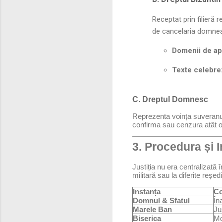
Receptat prin filieră 
de cancelaria domne
Domenii de ap
Texte celebre
C. Dreptul Domnesc
Reprezenta voința suveranulu
confirma sau cenzura atât obi
3. Procedura și I
Justiția nu era centralizată 
militară sau la diferite reșe
Instanța
Co
Domnul & Sfatul
În
Marele Ban
Ju
Biserica
Mo