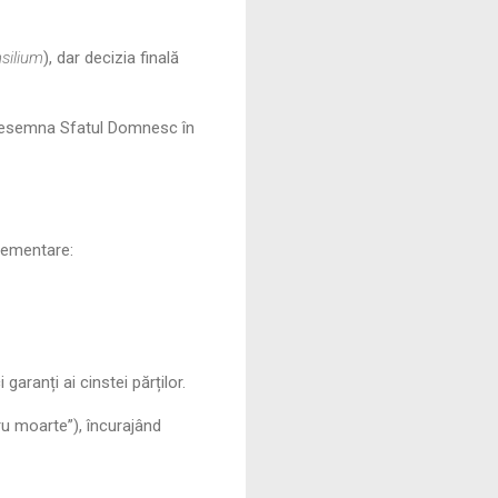
silium
), dar decizia finală
a desemna Sfatul Domnesc în
lementare:
garanți ai cinstei părților.
u moarte”), încurajând