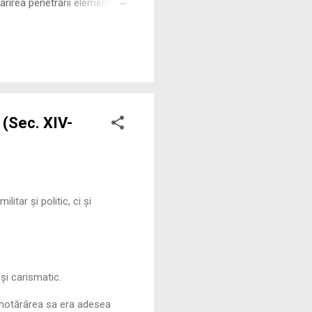
rirea penetrării elementului
 ne permite să măsurăm cu
 (Sec. XIV-
itar și politic, ci și
i carismatic.
 hotărârea sa era adesea