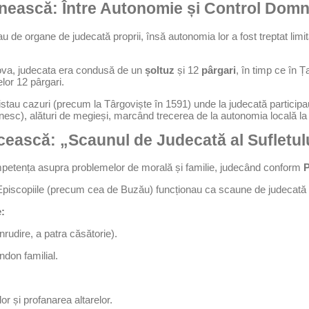
șenească: Între Autonomie și Control Dom
 de organe de judecată proprii, însă autonomia lor a fost treptat limit
va, judecata era condusă de un
șoltuz
și 12
pârgari
, în timp ce în
lor 12 pârgari.
stau cazuri (precum la Târgoviște în 1591) unde la judecată participau
sc), alături de megieși, marcând trecerea de la autonomia locală la c
ricească: „Scaunul de Judecată al Sufletul
mpetența asupra problemelor de morală și familie, judecând conform
P
piscopiile (precum cea de Buzău) funcționau ca scaune de judecată p
:
înrudire, a patra căsătorie).
don familial.
or și profanarea altarelor.