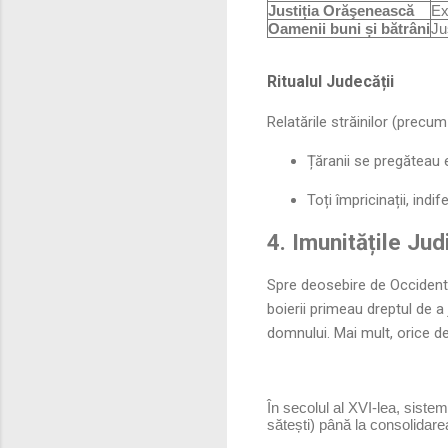
Justiția Orăşenească
Ex
Oamenii buni și bătrâni
Ju
Ritualul Judecății
Relatările străinilor (precu
Țăranii se pregăteau 
Toți împricinații, ind
4. Imunitățile Jud
Spre deosebire de Occidentu
boierii primeau dreptul de 
domnului. Mai mult, orice de
În secolul al XVI-lea, sistem
sătești) până la consolidar