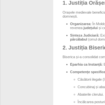
1. Justiția Oră
Orașele medievale beneficiau
domnești.
Organizarea:
În Moldo
revenea
județului
și ce
Sinteza Judiciară:
Exi
pârcălabul
(omul domne
2. Justiția Bise
Biserica și-a consolidat co
Eparhia ca Instanță:
E
Competențe specifice
Căsătorii ilegale (
Concubinaj și aban
Abaterile clerului.
Încălcarea posturil