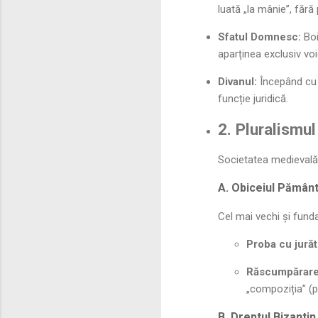
luată „la mânie”, fără 
Sfatul Domnesc:
Boi
aparținea exclusiv voi
Divanul:
Începând cu 
funcție juridică.
2. Pluralismu
Societatea medievală 
A. Obiceiul Pământ
Cel mai vechi și fund
Proba cu jurăto
Răscumpărare
„compoziția” (p
B. Dreptul Bizantin