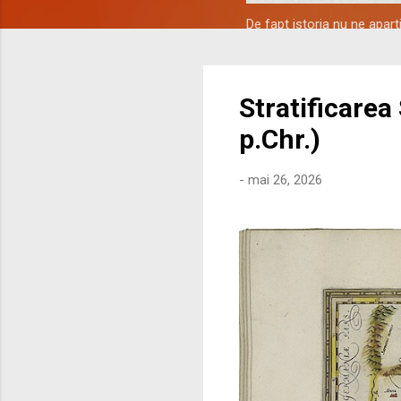
De fapt istoria nu ne apar
Stratificarea
p.Chr.)
-
mai 26, 2026