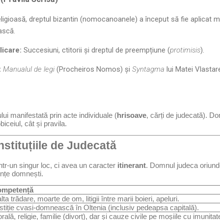
religioasă, dreptul bizantin (nomocanoanele) a început să fie aplicat mas
ască.
licare:
Succesiuni, ctitorii și dreptul de preempțiune (
protimisis
).
:
Manualul de legi
(Procheiros Nomos) și
Syntagma
lui Matei Vlastar
i manifestată prin acte individuale (
hrisoave
, cărți de judecată). D
ceiul, cât și pravila.
nstituțiile de Judecată
într-un singur loc, ci avea un caracter
itinerant
. Domnul judeca oriunde
dințe domnești.
mpetență
alta trădare, moarte de om, litigii între marii boieri, apeluri.
stiție cvasi-domnească în Oltenia (inclusiv pedeapsa capitală).
rală, religie, familie (divorț), dar și cauze civile pe moșiile cu imunitat