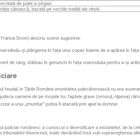
ercitată de județ și pîrgari.
stiția sătească, bazată pe vechile tradiții ale obștii.
m Franca Sivori) descriu scene sugestive:
exersându-și plângerea în fața unui copac înainte de a apărea în fața
iferent de rang, stăteau în genunchi în fața voievodului pentru a-și arăta
iciare
l feudal, în Țările Române imunitatea judecătorească nu era suveran
a judeca oamenii de pe moșiile lor, faptele grave (omorul, răpirea) 
cizie a unui „imunitar” putea fi atacată prin apel la domnie.
ul judiciar românesc a cunoscut o diversificare a instanțelor, de la cel
ea tribunalelor bisericești, toate rămânând însă sub supravegherea ul