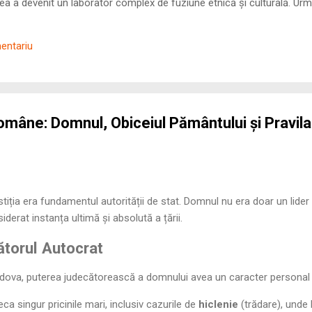
 a devenit un laborator complex de fuziune etnică și culturală. Urmă
nilor romani ( cives Romani ) în țesutul urban și rural dobrogean –
ul procesului de rom...
mentariu
 Române: Domnul, Obiceiul Pământului și Pravila
ția era fundamentul autorității de stat. Domnul nu era doar un lider mil
siderat instanța ultimă și absolută a țării.
torul Autocrat
ova, puterea judecătorească a domnului avea un caracter personal ș
a singur pricinile mari, inclusiv cazurile de
hiclenie
(trădare), unde