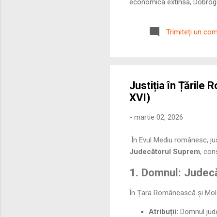
economică extinsă, Dobrogea
roman – în special a cetățe
precizie profunzimea și ritm
Trimiteți un co
Justiția în Țările
XVI)
-
martie 02, 2026
În Evul Mediu românesc, justi
Judecătorul Suprem
, con
1. Domnul: Judecă
În Țara Românească și Mold
Atribuții:
Domnul judec