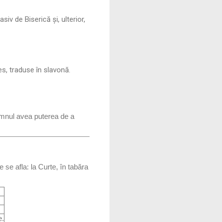
iv de Biserică și, ulterior,
es, traduse în slavonă.
omnul avea puterea de a
 se afla: la Curte, în tabăra
e.