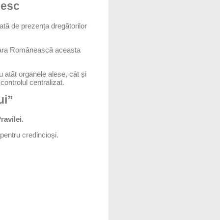
nesc
ată de prezența dregătorilor
 Țara Românească aceasta
 atât organele alese, cât și
ontrolul centralizat.
ui”
ravilei
.
entru credincioși.