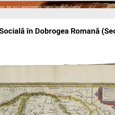
tine, dar noi ii apartinem ei. Hans-Georg Gadamer
 Socială în Dobrogea Romană (Seco