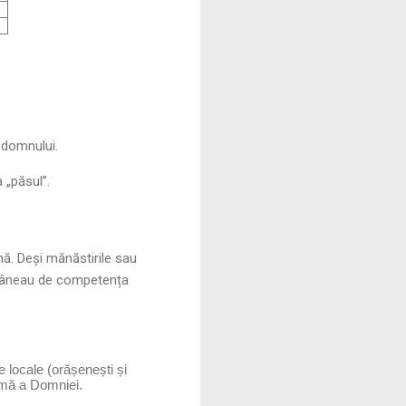
 domnului.
 „păsul”.
ă. Deși mănăstirile sau
rămâneau de competența
e locale (orășenești și
timă a Domniei.