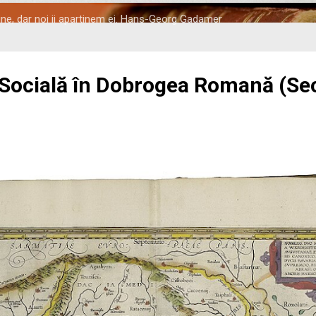
tine, dar noi ii apartinem ei. Hans-Georg Gadamer
 Socială în Dobrogea Romană (Seco