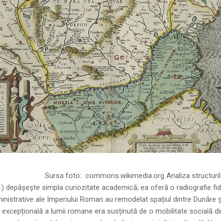
ns.wikimedia.org Analiza structurilor socia
r.) depășește simpla curiozitate academică; ea oferă o radiografie fid
inistrative ale Imperiului Roman au remodelat spațiul dintre Dunăre 
 excepțională a lumii romane era susținută de o mobilitate socială di