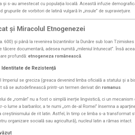
ura și s-au amestecat cu populația locală. Această infuzie demografi
d grupurile de vorbitori de latină vulgară în „insule” de supraviețuire.
ecat și Miracolul Etnogenezei
a. 600) și până la revenirea bizantinilor la Dunăre sub Ioan Tzimiske
de tăcere documentară, adesea numită „mileniul întunecat”. Însă ace
mare profundă:
etnogeneza românească
.
Identitate de Rezistență
Imperiul se greciza (greaca devenind limba oficială a statului și a bis
t să se autodefinească printr-un termen derivat din
romanus
.
i de „român” nu a fost o simplă inerție lingvistică, ci un mecanism d
r-o lume a barbarilor, a te numi „om de-al Romei” însemna a aparține u
a creștinismului de rit latin. Astfel, în timp ce limba s-a transformat 
tru organizare socială sau agricultură), nucleul latin a rămas intact.
evăzut