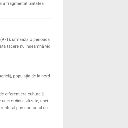
că a fragmentat unitatea
s (971), urmează o perioadă
astă tăcere nu înseamnă vid
ericii), populația de la nord
e diferențiere culturală
nei ordini civilizate, unei
structural prin contactul cu