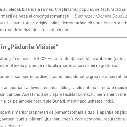
 au plecat, biserica a rămas. Creștinismul popular, de factură latină, 
ermenii de bază ai credinței românești —
Dumnezeu (Domine Deus), bis
nica)
— sunt toți de origine latină, demonstrând că noua etnie s-a crista
a, nu de la Bizanțul grecizat ulterior.
 în „Pădurile Vlăsiei”
ămoși în secolele VII-IX? Era o existență bazată pe
autarhie
(auto-s
 care ofereau protecție naturală împotriva cavaleriei migratorilor.
 bordeie sau semi-bordeie, ușor de abandonat și greu de observat de 
 transhumant a devenit esențial. Oile și vitele puteau fi mutate rapid î
din câmpie. Acest mod de viață a facilitat contactul permanent între
r și de pe ambele maluri ale Dunării, menținând unitatea limbii.
spariția marilor proprietari de pământ romani a dus la apariția obștilo
„oameni buni și bătrâni” (juzi sau cnezi), care gestionau resursele și
 valachicum
).