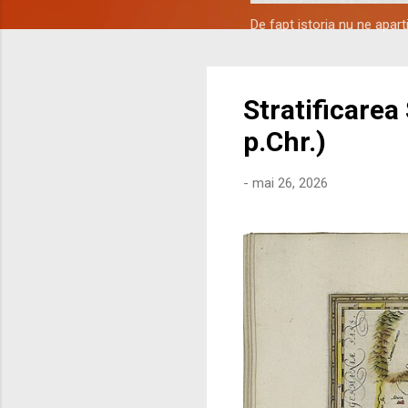
De fapt istoria nu ne apar
Stratificarea
p.Chr.)
-
mai 26, 2026