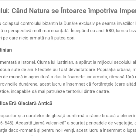
ului: Când Natura se Întoarce împotriva Imper
u colapsul controlului bizantin la Dunăre exclusiv pe seama invaziilor
ră o perspectivă mult mai nuanțată. Începând cu anul
580
, lumea biza
 pe care nicio armată nu îi putea opri.
tinian
ată a istoriei, Ciuma lui Iustinian, a apărut la mijlocul secolului al V
ouă sute de ani. Efectele au fost devastatoare. Populația urbană, m
ei de muncă în agricultură a dus la foamete, iar armata, rămasă fără r
 provinciile dunărene, acest lucru a însemnat că fortărețele (care alt
ce, incapabile să mai patruleze teritoriul dintre castre.
ica Eră Glaciară Antică
copacilor și a carotelor de gheață confirmă o răcire bruscă a climei în
36-545). Această „iarnă vulcanică” a scurtat perioadele de vegetație, 
ția daco-romană și pentru noii veniți, acest lucru a însemnat o luptă