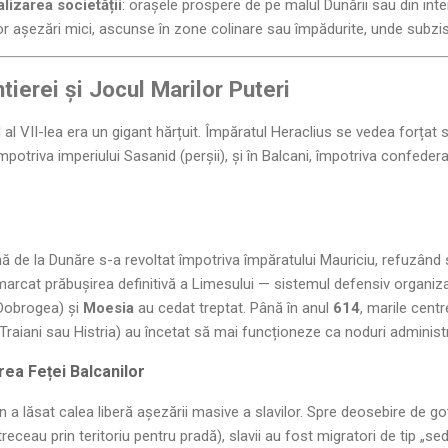
alizarea societății
: orașele prospere de pe malul Dunării sau din inte
r așezări mici, ascunse în zone colinare sau împădurite, unde subzi
tierei și Jocul Marilor Puteri
l al VII-lea era un gigant hărțuit. Împăratul Heraclius se vedea forța
mpotriva imperiului Sasanid (perșii), și în Balcani, împotriva confederați
nă de la Dunăre s-a revoltat împotriva împăratului Mauriciu, refuzând
marcat prăbușirea definitivă a Limesului — sistemul defensiv organizat
Dobrogea) și
Moesia
au cedat treptat. Până în anul
614
, marile centr
iani sau Histria) au încetat să mai funcționeze ca noduri administr
rea Feței Balcanilor
in a lăsat calea liberă așezării masive a slavilor. Spre deosebire de go
receau prin teritoriu pentru pradă), slavii au fost migratori de tip „sede