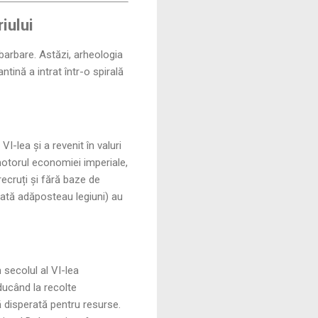
iului
 barbare. Astăzi, arheologia
ntină a intrat într-o spirală
I-lea și a revenit în valuri
otorul economiei imperiale,
ecruți și fără baze de
ădată adăposteau legiuni) au
 secolul al VI-lea
ducând la recolte
 disperată pentru resurse.