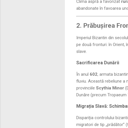
Clima aspră a favorizat
rur
abandonate în favoarea uno
2. Prăbușirea Fron
Imperiul Bizantin din secolu
pe două fronturi: în Orient, î
slave.
Sacrificarea Dunării
În anul
602
, armata bizanti
fluviu. Această rebeliune a 
provinciile
Scythia Minor
(
Dunăre (precum Tropaeum Tra
Migrația Slavă: Schimba
Dispariția controlului bizant
migratori de tip „prădător” (t