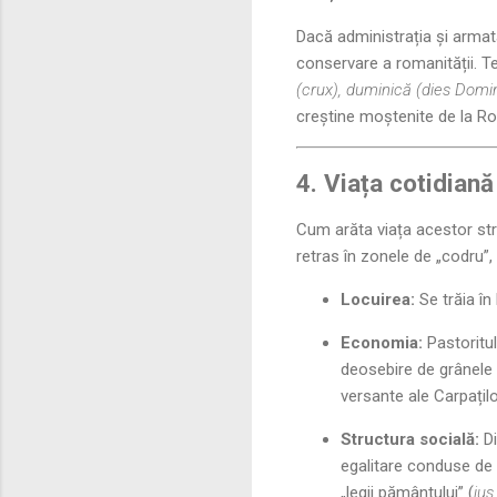
Dacă administrația și armata
conservare a romanității. T
(crux), duminică (dies Domi
creștine moștenite de la Rom
4. Viața cotidiană
Cum arăta viața acestor str
retras în zonele de „codru”,
Locuirea:
Se trăia în
Economia:
Pastoritul
deosebire de grânele 
versante ale Carpațilo
Structura socială:
Di
egalitare conduse de 
„legii pământului” (
jus