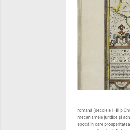
Sursa foto: commo
romană (secolele I–III p.Ch
mecanismele juridice și adm
epocă în care prosperitatea