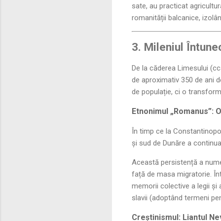
sate, au practicat agricult
romanității balcanice, izolân
3. Mileniul Întun
De la căderea Limesului (cc
de aproximativ 350 de ani 
de populație, ci o transfor
Etnonimul „Romanus”: O 
În timp ce la Constantinopol 
și sud de Dunăre a continua
Această persistență a numelu
față de masa migratorie. Înt
memorii colective a legii și 
slavii (adoptând termeni pen
Creștinismul: Liantul N