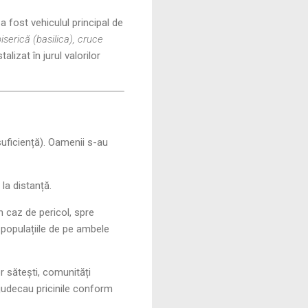
a fost vehiculul principal de
erică (basilica), cruce
lizat în jurul valorilor
uficiență). Oamenii s-au
la distanță.
n caz de pericol, spre
 populațiile de pe ambele
r sătești, comunități
 judecau pricinile conform