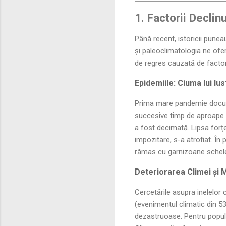
1. Factorii Declin
Până recent, istoricii punea
și paleoclimatologia ne ofe
de regres cauzată de factori
Epidemiile: Ciuma lui Ius
Prima mare pandemie document
succesive timp de aproape d
a fost decimată. Lipsa forț
impozitare, s-a atrofiat. În
rămas cu garnizoane scheleti
Deteriorarea Climei și M
Cercetările asupra inelelor 
(evenimentul climatic din 5
dezastruoase. Pentru popula