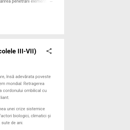
rirea penetrării elementului
 ne permite să măsurăm cu
lele III-VII)
re, însă adevărata poveste
istem mondial. Retragerea
a cordonului ombilical cu
liant.
unea unei crize sistemice
ctori biologici, climatici și
 sute de ani.