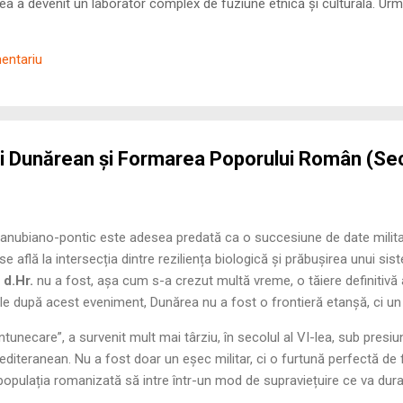
 a devenit un laborator complex de fuziune etnică și culturală. Urmă
nilor romani ( cives Romani ) în țesutul urban și rural dobrogean –
ul procesului de rom...
mentariu
i Dunărean și Formarea Poporului Român (Seco
danubiano-pontic este adesea predată ca o succesiune de date milita
e află la intersecția dintre reziliența biologică și prăbușirea unui s
d.Hr.
nu a fost, așa cum s-a crezut multă vreme, o tăiere definitivă 
cole după acest eveniment, Dunărea nu a fost o frontieră etanșă, ci un 
tunecare”, a survenit mult mai târziu, în secolul al VI-lea, sub presi
editeranean. Nu a fost doar un eșec militar, ci o furtună perfectă de fa
populația romanizată să intre într-un mod de supraviețuire ce va dura