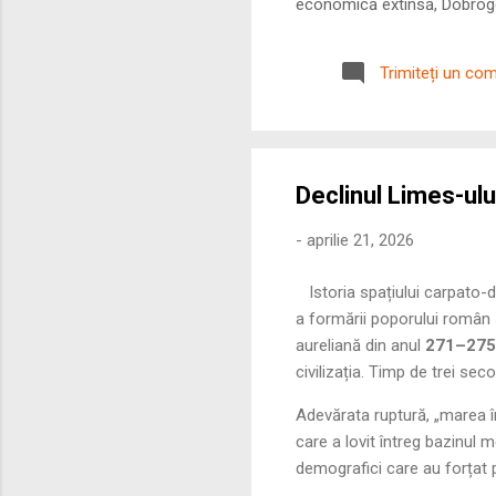
economică extinsă, Dobrogea
roman – în special a cetățe
precizie profunzimea și ritm
Trimiteți un co
Declinul Limes-ulu
-
aprilie 21, 2026
Istoria spațiului carpato-
a formării poporului român s
aureliană din anul
271–275 
civilizația. Timp de trei se
Adevărata ruptură, „marea în
care a lovit întreg bazinul m
demografici care au forțat 