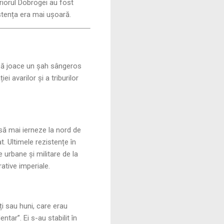
riorul Dobrogei au fost
stența era mai ușoară.
t să joace un șah sângeros
ei avarilor și a triburilor
 să mai ierneze la nord de
. Ultimele rezistențe în
e urbane și militare de la
ative imperiale.
ți sau huni, care erau
ntar”. Ei s-au stabilit în