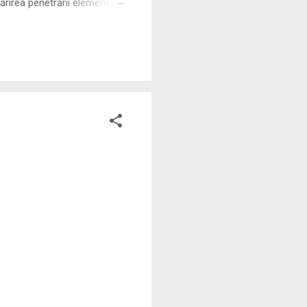
rirea penetrării elementului
 ne permite să măsurăm cu