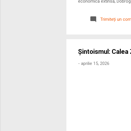
economică extinsă, Dobrogea
roman – în special a cetățe
precizie profunzimea și ritm
Trimiteți un co
Șintoismul: Calea Z
-
aprilie 15, 2026