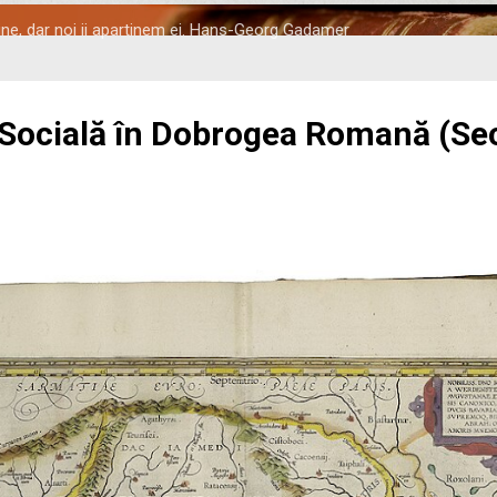
tine, dar noi ii apartinem ei. Hans-Georg Gadamer
 Socială în Dobrogea Romană (Seco