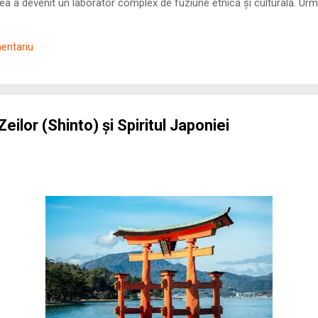
 a devenit un laborator complex de fuziune etnică și culturală. Urmă
nilor romani ( cives Romani ) în țesutul urban și rural dobrogean –
ul procesului de rom...
mentariu
eilor (Shinto) și Spiritul Japoniei