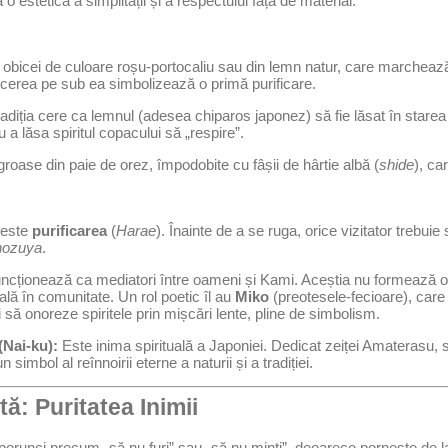
 o estetică a simplității și a respectului față de material.
obicei de culoare roșu-portocaliu sau din lemn natur, care marchează 
ecerea pe sub ea simbolizează o primă purificare.
adiția cere ca lemnul (adesea chiparos japonez) să fie lăsat în starea 
 a lăsa spiritul copacului să „respire”.
groase din paie de orez, împodobite cu fâșii de hârtie albă (
shide
), ca
i este
purificarea
(
Harae
). Înainte de a se ruga, orice vizitator trebuie
ozuya
.
uncționează ca mediatori între oameni și Kami. Aceștia nu formează o 
ală în comunitate. Un rol poetic îl au
Miko
(preotesele-fecioare), care
i să onoreze spiritele prin mișcări lente, pline de simbolism.
(Nai-ku):
Este inima spirituală a Japoniei. Dedicat zeiței Amaterasu, 
n simbol al reînnoirii eterne a naturii și a tradiției.
tă: Puritatea Inimii
e porunci precum „să nu furi” sau „să nu minți”, deoarece pornește de