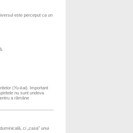
niversul este perceput ca un
ă.
ritelor (
Yu-kai
). Important
Spiritele nu sunt undeva
 pentru a rămâne
 duminicală, ci „casa” unui