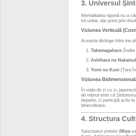
3. Universul Șin
Mentalitatea niponă nu a cău
tot unitar, dar privit prin dou
Viziunea Verticală (Cos
Aceasta distinge între trei 
Takamagahara
(Înalta
Ashihara no Nakatsu
Yomi no Kuni
(Țara În
Viziunea Bidimensională
În viața de zi cu zi, japonezi
de reținut este că Șintoismu
departe, ci participă activ 
binevoitoare.
4. Structura Cult
Sanctuarul șintoist (
Miya
s