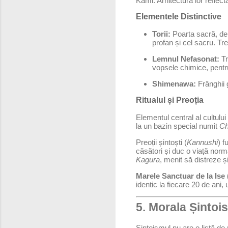
Kami. Arhitectura lor reflectă
Elementele Distinctive
Torii:
Poarta sacră, de 
profan și cel sacru. Tr
Lemnul Nefasonat:
Tr
vopsele chimice, pentru
Shimenawa:
Frânghii 
Ritualul și Preoția
Elementul central al cultulu
la un bazin special numit
Ch
Preoții șintoști (
Kannushi
) f
căsători și duc o viață norm
Kagura
, menit să distreze ș
Marele Sanctuar de la Ise 
identic la fiecare 20 de ani, u
5. Morala Șintois
Șintoismul nu are o listă d