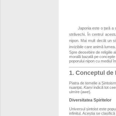
Japonia este o țară a c
străvechi. În centrul acest
nipon. Mai mult decât un si
invizibile care animă lumea.
Spre deosebire de religiile
morală bazată pe concepte ri
poporului nipon cu mediul în
1. Conceptul de 
Piatra de temelie a Șintois
nuanțat.
Kami
indică tot cee
uimire (
awe
).
Diversitatea Spiritelor
Universul șintoist este popu
infinitul. Aceștia se clasifică