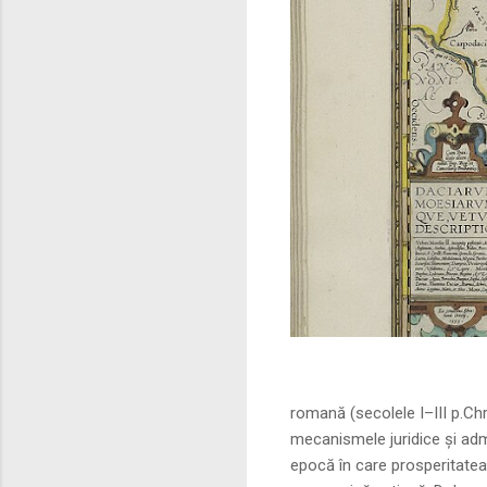
Sursa foto: commo
romană (secolele I–III p.Ch
mecanismele juridice și adm
epocă în care prosperitatea