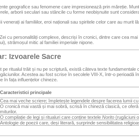
te geografice sau fenomene care impresionează prin măreție. Muntele
ele, arborii seculari sau stâncile cu forme neobișnuite sunt considerate
 venerați ai familiilor, eroi naționali sau spiritele celor care au murit
Zei cu personalități complexe, descriși în cronici, dintre care cea ma
i), strămoșul mitic al familiei imperiale nipone.
ar: Izvoarele Sacre
e ritualul trăit și nu pe scriptură, există câteva texte fundamentale c
ăciunilor. Acestea au fost scrise în secolele VIII-X, într-o perioadă î
e în fața influențelor chineze.
Caracteristici principale
Cea mai veche scriere; împletește legendele despre facerea lumii cu
O cronică mai vastă și mai sobră, scrisă în chineză clasică, ce oferă 
miturilor.
O compilație de legi și ritualuri care conține textele
Norito
(rugăciuni of
Antologie de poezii care, deși literară, surprinde sensibilitatea religioa