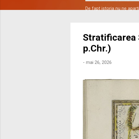
De fapt istoria nu ne apar
Stratificarea
p.Chr.)
-
mai 26, 2026