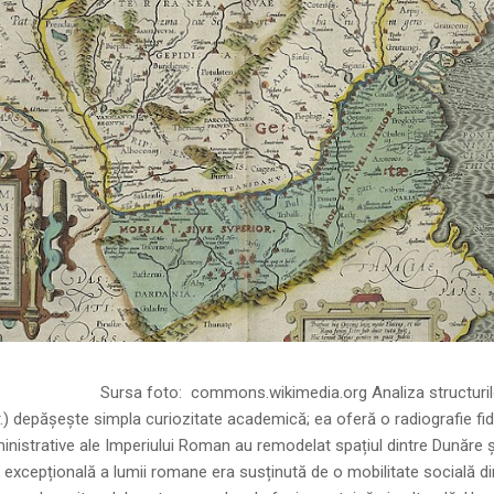
ns.wikimedia.org Analiza structurilor socia
r.) depășește simpla curiozitate academică; ea oferă o radiografie fid
inistrative ale Imperiului Roman au remodelat spațiul dintre Dunăre 
 excepțională a lumii romane era susținută de o mobilitate socială di