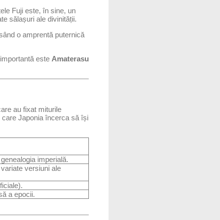
 Fuji este, în sine, un
 sălașuri ale divinității.
 lăsând o amprentă puternică
i importantă este
Amaterasu
are au fixat miturile
n care Japonia încerca să își
 genealogia imperială.
variate versiuni ale
iciale).
să a epocii.