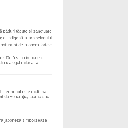
ngă păduri tăcute și sanctuare
gia indigenă a arhipelagului
natura și de a onora forțele
te sfântă și nu impune o
in dialogul milenar al
it”, termenul este mult mai
ent de venerație, teamă sau
tura japoneză simbolizează