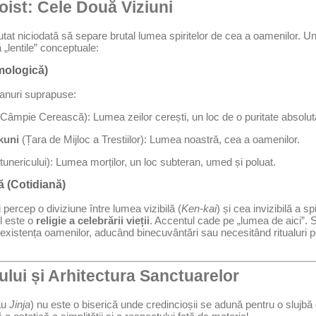
toist: Cele Două Viziuni
tat niciodată să separe brutal lumea spiritelor de cea a oamenilor. U
ă „lentile” conceptuale:
mologică)
planuri suprapuse:
 Câmpie Cerească): Lumea zeilor cerești, un loc de o puritate absolut
kuni
(Țara de Mijloc a Trestiilor): Lumea noastră, cea a oamenilor.
tunericului): Lumea morților, un loc subteran, umed și poluat.
 (Cotidiană)
i percep o diviziune între lumea vizibilă (
Ken-kai
) și cea invizibilă a spi
l este o
religie a celebrării vieții
. Accentul cade pe „lumea de aici”. 
la existența oamenilor, aducând binecuvântări sau necesitând ritualuri
ului și Arhitectura Sanctuarelor
au
Jinja
) nu este o biserică unde credincioșii se adună pentru o slujbă