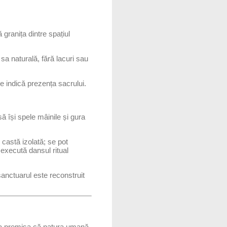
granița dintre spațiul
sa naturală, fără lacuri sau
re indică prezența sacrului.
 să își spele mâinile și gura
castă izolată; se pot
 execută dansul ritual
sanctuarul este reconstruit
 la premisa că natura umană