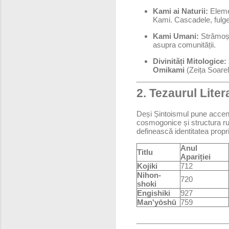
Kami ai Naturii:
Elemen
Kami. Cascadele, fulger
Kami Umani:
Strămoșii
asupra comunității.
Divinități Mitologice:
Omikami
(Zeița Soarelu
2. Tezaurul Liter
Deși Șintoismul pune accent p
cosmogonice și structura rug
definească identitatea propri
Anul
Titlu
Apariției
Kojiki
712
Nihon-
720
shoki
Engishiki
927
Man'yōshū
759