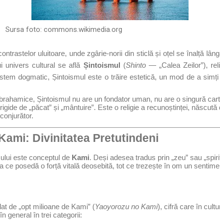
Sursa foto:
commons.wikimedia.org
ontrastelor uluitoare, unde zgârie-norii din sticlă și oțel se înalță lâ
ui univers cultural se află
Șintoismul
(
Shinto
— „Calea Zeilor”), reli
stem dogmatic, Șintoismul este o trăire estetică, un mod de a simți 
 abrahamice, Șintoismul nu are un fondator uman, nu are o singură car
gide de „păcat” și „mântuire”. Este o religie a recunoștinței, născută d
conjurător.
Kami: Divinitatea Pretutindeni
mului este conceptul de
Kami
. Deși adesea tradus prin „zeu” sau „spir
a ce posedă o forță vitală deosebită, tot ce trezește în om un sentim
lat de „opt milioane de Kami” (
Yaoyorozu no Kami
), cifră care în cul
 în general în trei categorii: