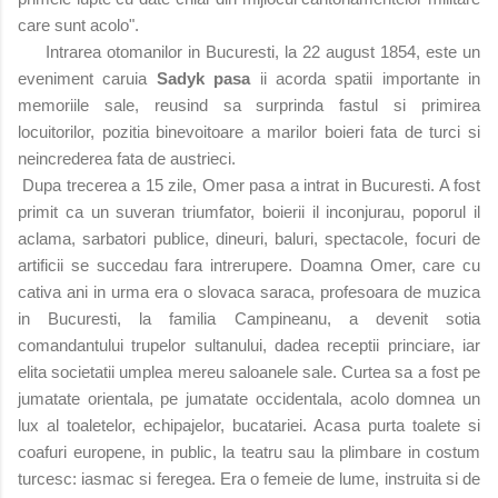
care sunt acolo".
Intrarea otomanilor in Bucuresti, la 22 august 1854, este un
eveniment caruia
Sadyk pasa
ii acorda spatii importante in
memoriile sale, reusind sa surprinda fastul si primirea
locuitorilor, pozitia binevoitoare a marilor boieri fata de turci si
neincrederea fata de austrieci.
Dupa trecerea a 15 zile, Omer pasa a intrat in Bucuresti. A fost
primit ca un suveran triumfator, boierii il
inconjurau, poporul il
aclama, sarbatori publice, dineuri, baluri, spectacole, focuri de
artificii se succedau fara intrerupere. Doamna Omer, care cu
cativa ani in urma era o slovaca saraca, profesoara de muzica
in Bucuresti, la familia Campineanu, a devenit sotia
comandantului trupelor sultanului, dadea receptii princiare, iar
elita societatii umplea mereu saloanele sale. Curtea sa a fost pe
jumatate orientala, pe jumatate occidentala, acolo domnea un
lux al
toaletelor, echipajelor, bucatariei. Acasa purta toalete si
coafuri europene, in public, la teatru sau la plimbare in costum
turcesc: iasmac si feregea. Era o femeie de lume, instruita si de