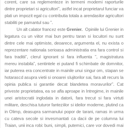
corent, care sa reglementeze in termeni modemi raporturile
dintre proprietari si agricultori", astfel incat proprietarul funciar va
plati un impozit egal cu contributia totala a arendasilor agricultori
stabiliti pe pamantul sau ".
Un alt calator francez este
Grenier.
Opiniile lui Grenier in
legatura cu un viitor mai bun pentru taran si locuitori nu sunt
dintre cele mai optimiste, deoarece, argumenta el, nu exista o
reprezentare nationala serioasa administratia era fara control si
fara traditii", clerul ignorant si fara influenta ", magistratura
mereu instabila", sentintele ei putand fi schimbate de domnitor,
iar puterea era concentrate in mainile unui singur om, stapan se
hotarascd asupra vietii si onoarei slujitorilor sai, fara alt recurs la
opinia publica si garantie decat blandetea moravurilor". Cat
priveste proprietatea, ea se afla aproape in Intregime, in mainile
unei aristocratii inglodata in datorii, fara trecut si fara virtuti
militare, deschisa tuturor fanteziilor si ideilor moderne, plutind ca
in Olimp, deasupra sarmanului popor de tarani, ramas in urma
cu cateva secole si invesmantati ca dacii de pe columna lui
Traian, unii inca robi: buni, simpli, putemici, care vor dovedi mai