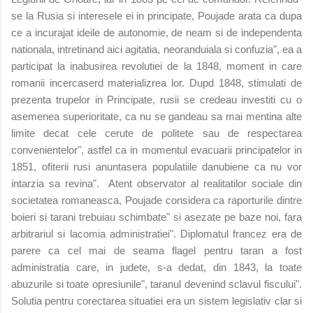
se la Rusia si interesele ei in principate, Poujade arata ca dupa
ce a incurajat ideile de autonomie, de neam si de independenta
nationala, intretinand aici agitatia, neoranduiala si confuzia", ea a
participat la inabusirea revolutiei de la 1848, moment in care
romanii incercaserd materializrea lor. Dupd 1848, stimulati de
prezenta trupelor in Principate, rusii se credeau investiti cu o
asemenea superioritate, ca nu se gandeau sa mai mentina alte
limite decat cele cerute de politete sau de respectarea
convenientelor", astfel ca in momentul evacuarii principatelor in
1851, ofiterii rusi anuntasera populatiile danubiene ca nu vor
intarzia sa revina". Atent observator al realitatilor sociale din
societatea romaneasca, Poujade considera ca raporturile dintre
boieri si tarani trebuiau schimbate" si asezate pe baze noi, fara
arbitrariul si lacomia administratiei". Diplomatul francez era de
parere ca cel mai de seama flagel pentru taran a fost
administratia care, in judete, s-a dedat, din 1843, la toate
abuzurile si toate opresiunile", taranul devenind sclavul fiscului".
Solutia pentru corectarea situatiei era un sistem legislativ clar si