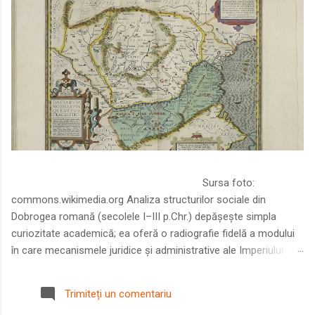
Sursa foto:
commons.wikimedia.org Analiza structurilor sociale din
Dobrogea romană (secolele I–III p.Chr.) depășește simpla
curiozitate academică; ea oferă o radiografie fidelă a modului
în care mecanismele juridice și administrative ale Imperiului
Roman au remodelat spațiul dintre Dunăre și Marea Neagră.
Într-o epocă în care prosperitatea excepțională a lumii romane
Trimiteți un comentariu
era susținută de o mobilitate socială dinamică și de o libertate