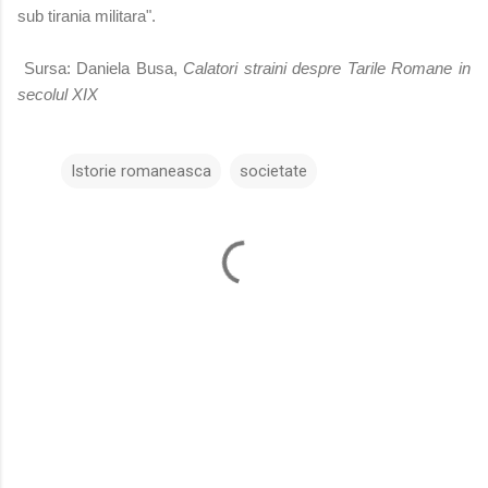
sub tirania militara".
Sursa: Daniela Busa,
Calatori straini despre Tarile Romane in
secolul XIX
Istorie romaneasca
societate
C
o
m
e
n
t
a
r
i