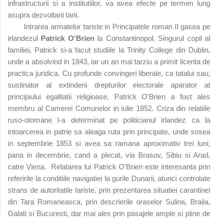
infrastructurii si a institutiilor, va avea efecte pe termen lung
asupra dezvoltarii tarii.
Intrarea armatelor tariste in Principatele roman II gasea pe
irlandezul
Patrick O'Brien
la Constantinopol. Singurul copil al
familiei, Patrick si-a facut studiile la Trinity College din Dublin,
unde a absolvind in 1843, iar un an mai tarziu a primit licenta de
practica juridica. Cu profunde convingeri liberale, ca tatalui sau,
sustinator al extinderii drepturilor electorale aparator at
principiului egalitatii religioase, Patrick O'Brien a fost ales
membru al Camerei Comunelor in iulie 1852. Criza din relatiile
ruso-otomane l-a determinat pe politicianul irlandez ca la
intoarcerea in patrie sa aleaga ruta prin principate, unde sosea
in septembrie 1853 si avea sa ramana aproximativ trei luni,
pana in decembrie, cand a plecat, via Brasov, Sibiu si Arad,
catre
Viena. Relatarea lui Patrick O'Brien este interesanta prin
referirile la conditiile navigatiei la gurile Dunarii, atunci controlate
strans de autoritatile tariste, prin prezentarea situatiei carantinei
din Tara Romaneasca, prin descrierile oraselor Sulina, Braila,
Galati si Bucuresti, dar mai ales prin pasajele ample si pline de