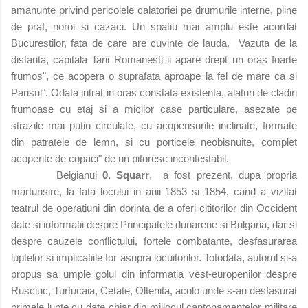
amanunte privind pericolele calatoriei pe drumurile interne, pline
de praf, noroi si cazaci. Un spatiu mai amplu este acordat
Bucurestilor, fata de care are cuvinte de lauda.
Vazuta de la
distanta, capitala Tarii Romanesti ii apare drept un oras foarte
frumos", ce acopera o suprafata aproape la fel de mare ca si
Parisul". Odata intrat in oras constata existenta, alaturi de cladiri
frumoase cu etaj si a micilor case particulare, asezate pe
strazile mai putin circulate, cu acoperisurile inclinate, formate
din patratele de lemn, si cu porticele neobisnuite, complet
acoperite de copaci" de un pitoresc incontestabil.
Belgianul
0. Squarr
, a fost prezent, dupa propria
marturisire, la fata locului in anii 1853 si 1854, cand a vizitat
teatrul de operatiuni din dorinta de a oferi cititorilor din Occident
date si informatii despre Principatele dunarene si Bulgaria, dar si
despre cauzele conflictului, fortele combatante, desfasurarea
luptelor si implicatiile for asupra locuitorilor. Totodata, autorul si-a
propus sa umple golul din informatia vest-europenilor despre
Rusciuc, Turtucaia, Cetate, Oltenita, acolo unde s-au desfasurat
primele lupte cu date chiar din mijlocul cantonamentelor militare