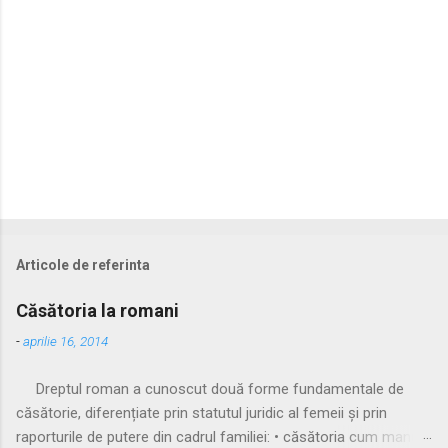
i
Articole de referinta
Căsătoria la romani
-
aprilie 16, 2014
Dreptul roman a cunoscut două forme fundamentale de
căsătorie, diferențiate prin statutul juridic al femeii și prin
raporturile de putere din cadrul familiei: • căsătoria cum manus