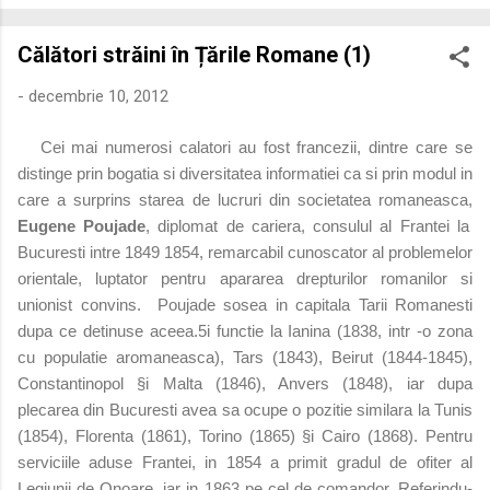
economică extinsă, Dobrogea a devenit un laborator complex
de fuziune etnică și culturală. Urmărirea penetrării elementului
Călători străini în Țările Romane (1)
roman – în special a cetățenilor romani ( cives Romani ) în
țesutul urban și rural dobrogean – ne permite să măsurăm cu
-
decembrie 10, 2012
precizie profunzimea și ritmul procesului de rom...
Cei mai numerosi calatori au fost francezii, dintre care se
distinge prin bogatia si diversitatea informatiei ca si prin modul in
care a surprins starea de lucruri din societatea romaneasca,
Eugene Poujade
, diplomat de cariera, consulul al Frantei la
Bucuresti intre 1849 1854, remarcabil cunoscator al problemelor
orientale, luptator pentru apararea drepturilor romanilor si
unionist convins. Poujade sosea in capitala Tarii Romanesti
dupa ce detinuse aceea.5i functie la Ianina (1838, intr -o zona
cu populatie aromaneasca), Tars (1843), Beirut (1844-1845),
Constantinopol §i Malta (1846), Anvers (1848), iar dupa
plecarea din Bucuresti avea sa ocupe o pozitie similara la Tunis
(1854), Florenta (1861), Torino (1865) §i Cairo (1868). Pentru
serviciile aduse Frantei, in 1854 a primit gradul de ofiter al
Legiunii de Onoare, iar in 1863 pe cel de comandor.
Referindu-