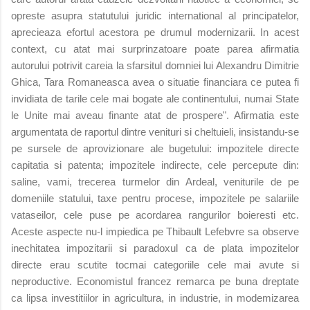
opreste asupra
statutului juridic international al principatelor,
aprecieaza efortul acestora pe drumul modernizarii. In acest
context, cu atat mai surprinzatoare poate parea afirmatia
autorului potrivit careia la sfarsitul domniei lui Alexandru Dimitrie
Ghica, Tara Romaneasca avea o situatie financiara ce putea fi
invidiata de tarile cele mai bogate ale continentului, numai State
le Unite mai aveau finante atat de prospere".
Afirmatia este
argumentata de raportul dintre venituri si cheltuieli, insistandu-se
pe sursele de aprovizionare ale bugetului: impozitele directe
capitatia si patenta; impozitele indirecte, cele percepute din:
saline, vami, trecerea turmelor din Ardeal, veniturile de pe
domeniile statului, taxe pentru procese, impozitele pe salariile
vataseilor, cele puse pe acordarea rangurilor boieresti etc.
Aceste aspecte nu-l impiedica pe Thibault Lefebvre sa observe
inechitatea impozitarii si paradoxul ca de plata impozitelor
directe erau scutite tocmai categoriile cele mai avute si
neproductive. Economistul francez remarca pe buna dreptate
ca lipsa investitiilor in agricultura, in industrie, in modemizarea