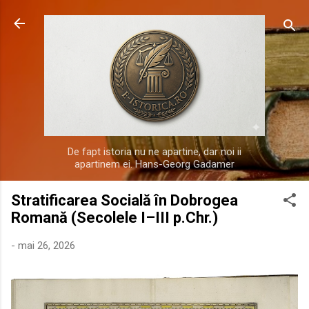
Treceți la conținutul principal
De fapt istoria nu ne apartine, dar noi ii
apartinem ei. Hans-Georg Gadamer
Stratificarea Socială în Dobrogea
Romană (Secolele I–III p.Chr.)
-
mai 26, 2026