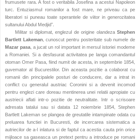
frumusete rara. A fost o veritabila Josefina a acestui Napoleon
turc. Entuziasmul romanilor a fost mare, ne priveau ca pe
liberatori si puneau toate sperantele de viitor in generozitatea
sultanului Abdul Medjid".
Militar si diplomat, englezul de origine olandeza
Stephen
Bartlett Lakeman
, cunoscut pentru posteritate sub numele de
Mazar pasa
, a jucat un rol important in mersul istoriei modeme
a Romaniei. Si a desfasurat activitatea pe langa comandantul
otoman Omer Pasa, fiind numit de acesta, in septembrie 1854,
guvemator al Bucurestilor. Din aceasta pozitie a colaborat cu
romanii din principalele posturi de conducere, dar a intrat in
conflict cu generalul austriac Coronini si a devenit incomod
pentru englezi care doreau mentinerea unei relatii apropiate cu
austriecii aflati intr-o pozitie de neutralitate. Intr o scrisoare
adresata tatalui sau si datata 12 noiembrie 1854, Stephen
Bartlett Lakeman se plangea de greutatile intampinate odata cu
preluarea functiei in Bucuresti, de incercarea sistematica a
autriecilor de a-l inlatura si de faptul ca acestia cauta prin orice
mijloace sa gaseasca un pretext pentru a introduce pe romani