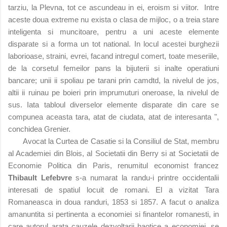
tarziu, la Plevna, tot ce ascundeau in ei, eroism si viitor. Intre
aceste doua extreme nu exista o clasa de mijloc, o a treia stare
inteligenta si muncitoare, pentru a uni aceste elemente
disparate si a forma un tot national. In locul acestei burghezii
laborioase, straini, evrei, facand intregul comert, toate meseriile,
de la corsetul femeilor pans la bijuterii si inalte operatiuni
bancare; unii ii spoliau pe tarani prin camdtd, la nivelul de jos,
altii ii ruinau pe boieri prin imprumuturi oneroase, la nivelul de
sus. Iata tabloul diverselor elemente disparate din care se
compunea aceasta tara, atat de ciudata, atat de interesanta ",
conchidea Grenier.
Avocat la Curtea de Casatie si la Consiliul de Stat, membru
al Academiei din Blois, al Societatii din Berry si at Societatii de
Economie Politica din Paris, renumitul economist francez
Thibault Lefebvre
s-a numarat la randu-i printre occidentalii
interesati de spatiul locuit de romani. El a vizitat Tara
Romaneasca in doua randuri, 1853 si 1857. A facut o analiza
amanuntita si pertinenta a economiei si finantelor romanesti, in
care autorul arata cauzele dezvoltarii haotice a economiei, se