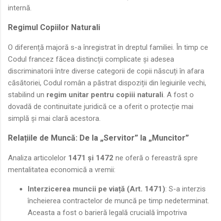
internă.
Regimul Copiilor Naturali
O diferență majoră s-a înregistrat în dreptul familiei. În timp ce
Codul francez făcea distincții complicate și adesea
discriminatorii între diverse categorii de copii născuți în afara
căsătoriei, Codul român a păstrat dispoziții din legiuirile vechi,
stabilind un
regim unitar pentru copiii naturali
. A fost o
dovadă de continuitate juridică ce a oferit o protecție mai
simplă și mai clară acestora.
Relațiile de Muncă: De la „Servitor” la „Muncitor”
Analiza articolelor
1471 și 1472
ne oferă o fereastră spre
mentalitatea economică a vremii:
Interzicerea muncii pe viață (Art. 1471)
: S-a interzis
încheierea contractelor de muncă pe timp nedeterminat.
Aceasta a fost o barieră legală crucială împotriva