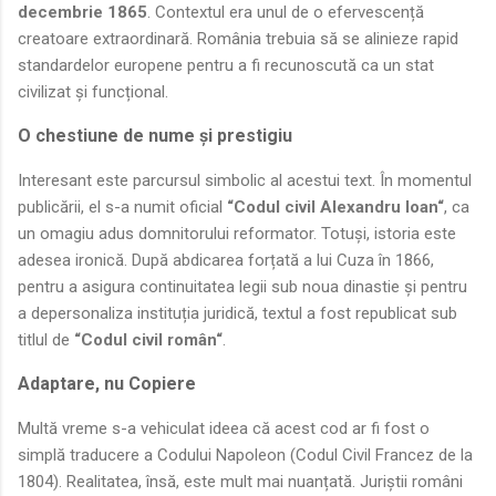
decembrie 1865
. Contextul era unul de o efervescență
creatoare extraordinară. România trebuia să se alinieze rapid
standardelor europene pentru a fi recunoscută ca un stat
civilizat și funcțional.
O chestiune de nume și prestigiu
Interesant este parcursul simbolic al acestui text. În momentul
publicării, el s-a numit oficial
“Codul civil Alexandru Ioan“
, ca
un omagiu adus domnitorului reformator. Totuși, istoria este
adesea ironică. După abdicarea forțată a lui Cuza în 1866,
pentru a asigura continuitatea legii sub noua dinastie și pentru
a depersonaliza instituția juridică, textul a fost republicat sub
titlul de
“Codul civil român“
.
Adaptare, nu Copiere
Multă vreme s-a vehiculat ideea că acest cod ar fi fost o
simplă traducere a Codului Napoleon (Codul Civil Francez de la
1804). Realitatea, însă, este mult mai nuanțată. Juriștii români