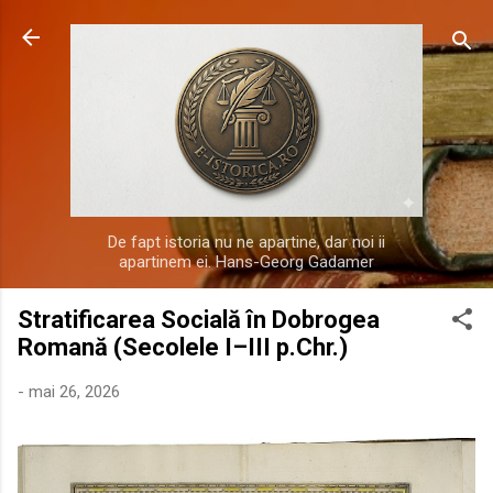
Treceți la conținutul principal
De fapt istoria nu ne apartine, dar noi ii
apartinem ei. Hans-Georg Gadamer
Stratificarea Socială în Dobrogea
Romană (Secolele I–III p.Chr.)
-
mai 26, 2026