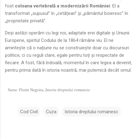
fost
coloana vertebrală a modernizării României
. El a
transformat „supusul” în „cetățean” și „pământul boieresc” în
„proprietate privată”.
Deși astăzi operăm cu legi noi, adaptate erei digitale și Uniunii
Europene, spiritul Codului de la 1864 rămâne viu. El ne
amintește că o națiune nu se construiește doar cu discursuri
politice, ci cu reguli clare, egale pentru toți și respectate de
fiecare. A fost, fără îndoială, momentul în care legea a devenit,
pentru prima dată în istoria noastră, mai puternică decât omul.
Sursa: Florin Negoita,
Istoria dreptului romanesc
Cod Civil
Cuza
Istoria dreptului romanesc
C
o