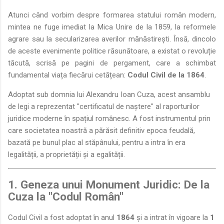
Atunci când vorbim despre formarea statului român modern,
mintea ne fuge imediat la Mica Unire de la 1859, la reformele
agrare sau la secularizarea averilor mănăstirești. Însă, dincolo
de aceste evenimente politice răsunătoare, a existat o revoluție
tăcută, scrisă pe pagini de pergament, care a schimbat
fundamental viața fiecărui cetățean:
Codul Civil de la 1864
.
Adoptat sub domnia lui Alexandru Ioan Cuza, acest ansamblu
de legi a reprezentat "certificatul de naștere" al raporturilor
juridice moderne în spațiul românesc. A fost instrumentul prin
care societatea noastră a părăsit definitiv epoca feudală,
bazată pe bunul plac al stăpânului, pentru a intra în era
legalității, a proprietății și a egalității.
1. Geneza unui Monument Juridic: De la
Cuza la "Codul Român"
Codul Civil a fost adoptat în anul
1864
și a intrat în vigoare la
1