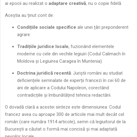
ai epocii au realizat o
adaptare creativă
, nu o copie fidelă.
Aceștia au ținut cont de:
Condițiile sociale specifice
ale unei țări preponderent
agrare.
Tradițiile juridice locale
, fuzionând elementele
moderne cu cele din vechile legiuiri (Codul Calimach în
Moldova și Legiuirea Caragea în Muntenia).
Doctrina juridică recentă
: Juriștii români au studiat
deficiențele semnalate de experții francezi în cei 60 de
ani de aplicare a Codului Napoleon, corectând
contradicțiile și îmbunătățind tehnica redactării.
O dovadă clară a acestei sinteze este dimensiunea: Codul
francez avea cu aproape 300 de articole mai mult decât cel
român (care număra 1914 articole), semn că legiuitorul de la
București a căutat o formă mai concisă și mai adaptată
nevoilor locale.