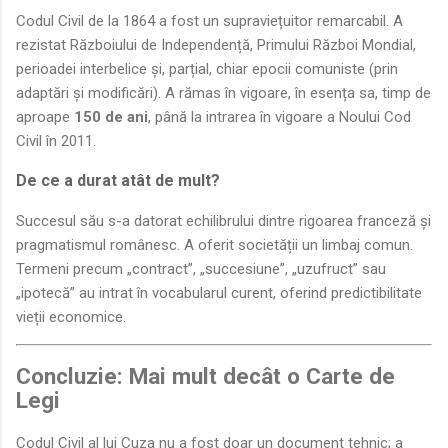
Codul Civil de la 1864 a fost un supraviețuitor remarcabil. A
rezistat Războiului de Independență, Primului Război Mondial,
perioadei interbelice și, parțial, chiar epocii comuniste (prin
adaptări și modificări). A rămas în vigoare, în esența sa, timp de
aproape
150 de ani
, până la intrarea în vigoare a Noului Cod
Civil în 2011.
De ce a durat atât de mult?
Succesul său s-a datorat echilibrului dintre rigoarea franceză și
pragmatismul românesc. A oferit societății un limbaj comun.
Termeni precum „contract”, „succesiune”, „uzufruct” sau
„ipotecă” au intrat în vocabularul curent, oferind predictibilitate
vieții economice.
Concluzie: Mai mult decât o Carte de
Legi
Codul Civil al lui Cuza nu a fost doar un document tehnic; a