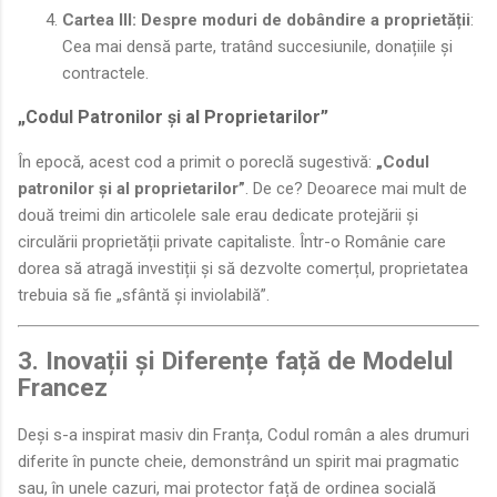
Cartea III: Despre moduri de dobândire a proprietății
:
Cea mai densă parte, tratând succesiunile, donațiile și
contractele.
„Codul Patronilor și al Proprietarilor”
În epocă, acest cod a primit o poreclă sugestivă:
„Codul
patronilor și al proprietarilor”
. De ce? Deoarece mai mult de
două treimi din articolele sale erau dedicate protejării și
circulării proprietății private capitaliste. Într-o Românie care
dorea să atragă investiții și să dezvolte comerțul, proprietatea
trebuia să fie „sfântă și inviolabilă”.
3. Inovații și Diferențe față de Modelul
Francez
Deși s-a inspirat masiv din Franța, Codul român a ales drumuri
diferite în puncte cheie, demonstrând un spirit mai pragmatic
sau, în unele cazuri, mai protector față de ordinea socială