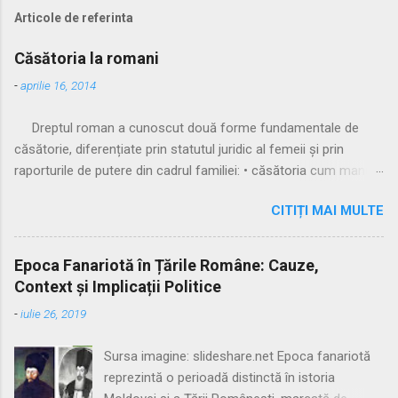
Articole de referinta
Căsătoria la romani
-
aprilie 16, 2014
Dreptul roman a cunoscut două forme fundamentale de
căsătorie, diferențiate prin statutul juridic al femeii și prin
raporturile de putere din cadrul familiei: • căsătoria cum manus
• căsătoria sine manu Multă vreme, singura formă recunoscută
CITIȚI MAI MULTE
și practicată a fost căsătoria cu manus, prin care femeia
trecea sub autoritatea soțului, devenind parte a familiei
acestuia. Spre sfârșitul Republicii, tot mai multe femei au
Epoca Fanariotă în Țările Române: Cauze,
început să evite această subordonare, trăind în uniuni
Context și Implicații Politice
nelegitime. Pentru a limita fenomenul, romanii au recunoscut și
-
iulie 26, 2019
căsătoria fără manus, care permitea femeii să rămână sub
puterea tatălui ei (pater familias), păstrându-și astfel
Sursa imagine: slideshare.net Epoca fanariotă
autonomia patrimonială. ⚖️ Formele căsătoriei cu manus
reprezintă o perioadă distinctă în istoria
Căsătoria cum manus putea fi încheiată în trei modalități