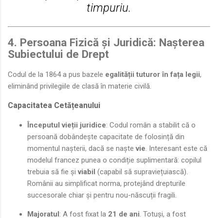
timpuriu.
4. Persoana Fizică și Juridică: Nașterea
Subiectului de Drept
Codul de la 1864 a pus bazele
egalității tuturor în fața legii
,
eliminând privilegiile de clasă în materie civilă.
Capacitatea Cetățeanului
Începutul vieții juridice
: Codul român a stabilit că o
persoană dobândește capacitate de folosință din
momentul nașterii, dacă se naște
vie
. Interesant este că
modelul francez punea o condiție suplimentară: copilul
trebuia să fie și
viabil
(capabil să supraviețuiască).
Românii au simplificat norma, protejând drepturile
succesorale chiar și pentru nou-născuții fragili.
Majoratul
: A fost fixat la
21 de ani
. Totuși, a fost