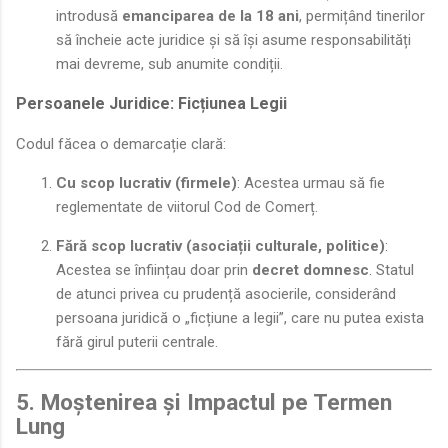
introdusă
emanciparea de la 18 ani
, permițând tinerilor
să încheie acte juridice și să își asume responsabilități
mai devreme, sub anumite condiții.
Persoanele Juridice: Ficțiunea Legii
Codul făcea o demarcație clară:
Cu scop lucrativ (firmele)
: Acestea urmau să fie
reglementate de viitorul Cod de Comerț.
Fără scop lucrativ (asociații culturale, politice)
:
Acestea se înființau doar prin
decret domnesc
. Statul
de atunci privea cu prudență asocierile, considerând
persoana juridică o „ficțiune a legii”, care nu putea exista
fără girul puterii centrale.
5. Moștenirea și Impactul pe Termen
Lung