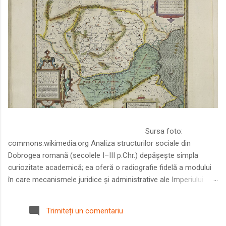
Sursa foto:
commons.wikimedia.org Analiza structurilor sociale din
Dobrogea romană (secolele I–III p.Chr.) depășește simpla
curiozitate academică; ea oferă o radiografie fidelă a modului
în care mecanismele juridice și administrative ale Imperiului
Roman au remodelat spațiul dintre Dunăre și Marea Neagră.
Într-o epocă în care prosperitatea excepțională a lumii romane
Trimiteți un comentariu
era susținută de o mobilitate socială dinamică și de o libertate