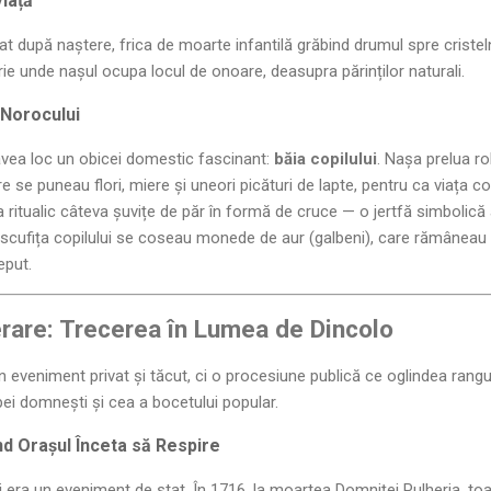
iață
 după naștere, frica de moarte infantilă grăbind drumul spre cristelniț
 unde nașul ocupa locul de onoare, deasupra părinților naturali.
l Norocului
 avea loc un obicei domestic fascinant:
băia copilului
. Nașa prelua ro
e se puneau flori, miere și uneori picături de lapte, pentru ca viața cop
a ritualic câteva șuvițe de păr în formă de cruce — o jertfă simbolică a
pe scufița copilului se coseau monede de aur (galbeni), care rămâneau p
eput.
nerare: Trecerea în Lumea de Dincolo
 eveniment privat și tăcut, ci o procesiune publică ce oglindea rangul
pei domnești și cea a bocetului popular.
 Orașul Înceta să Respire
era un eveniment de stat. În 1716, la moartea Domniței Pulheria, toa