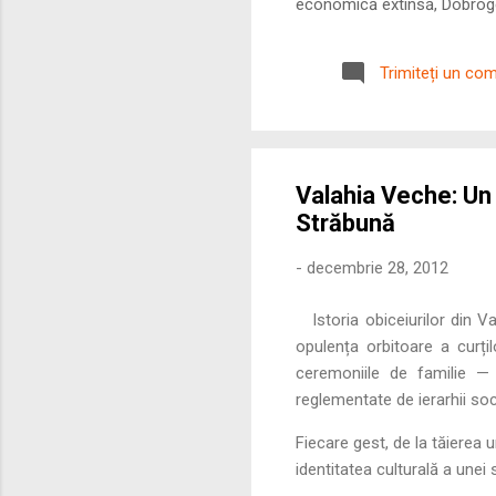
economică extinsă, Dobrogea
roman – în special a cetățe
precizie profunzimea și ritm
Trimiteți un co
Valahia Veche: Un 
Străbună
-
decembrie 28, 2012
Istoria obiceiurilor din 
opulența orbitoare a curți
ceremoniile de familie —
reglementate de ierarhii soci
Fiecare gest, de la tăierea 
identitatea culturală a unei