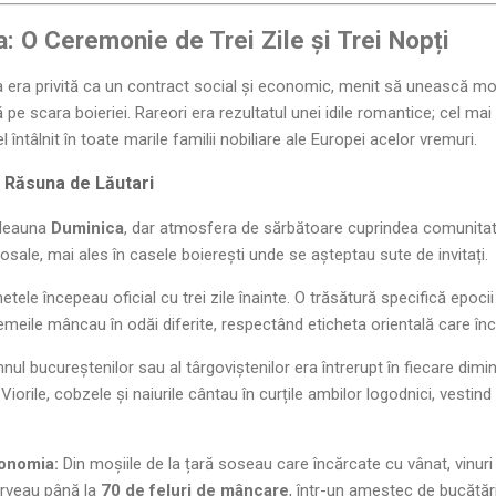
a: O Ceremonie de Trei Zile și Trei Nopți
 era privită ca un contract social și economic, menit să unească moși
 pe scara boieriei. Rareori era rezultatul unei idile romantice; cel mai
 întâlnit în toate marile familii nobiliare ale Europei acelor vremuri.
l Răsuna de Lăutari
tdeauna
Duminica
, dar atmosfera de sărbătoare cuprindea comunitate
losale, mai ales în casele boierești unde se așteptau sute de invitați.
tele începeau oficial cu trei zile înainte. O trăsătură specifică epoci
 femeile mâncau în odăi diferite, respectând eticheta orientală care încă
ul bucureștenilor sau al târgoviștenilor era întrerupt în fiecare dimi
. Viorile, cobzele și naiurile cântau în curțile ambilor logodnici, vesti
ronomia:
Din moșiile de la țară soseau care încărcate cu vânat, vinuri 
erveau până la
70 de feluri de mâncare
, într-un amestec de bucătăr