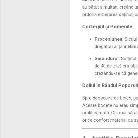
au bătut simultan, creând u
ordona eliberarea deținuțilo
Cortegiul și Pomenile
Procesiunea:
Sicriul
dregători ai țării:
Banu
Sarandurul:
Sufletul 
de 40 de zile) era obl
crezându-se că genero
Doliul în Rândul Poporul
Spre deosebire de boieri, po
Aceste bocete nu erau simple 
orală cântată. Cei mai săra
orice confort material ca se