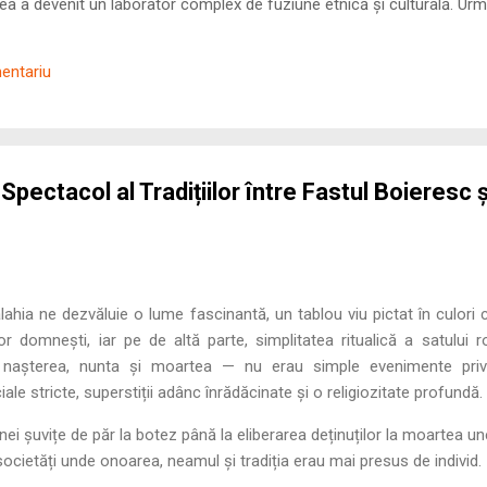
 a devenit un laborator complex de fuziune etnică și culturală. Urmă
nilor romani ( cives Romani ) în țesutul urban și rural dobrogean –
ul procesului de rom...
mentariu
Spectacol al Tradițiilor între Fastul Boieresc 
Valahia ne dezvăluie o lume fascinantă, un tablou viu pictat în culori
lor domnești, iar pe de altă parte, simplitatea ritualică a satului
 nașterea, nunta și moartea — nu erau simple evenimente priva
ale stricte, superstiții adânc înrădăcinate și o religiozitate profundă.
unei șuvițe de păr la botez până la eliberarea deținuților la moartea 
 societăți unde onoarea, neamul și tradiția erau mai presus de individ.