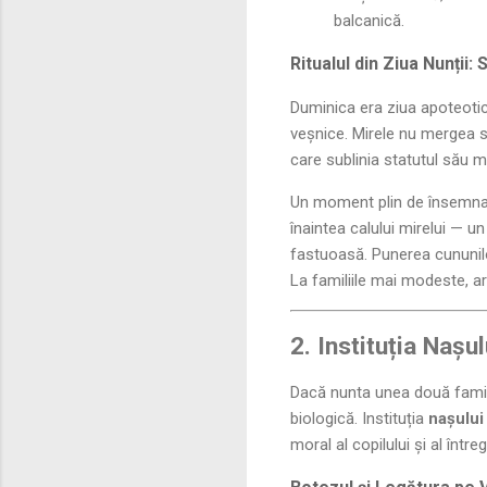
balcanică.
Ritualul din Ziua Nunții:
Duminica era ziua apoteotică
veșnice. Mirele nu mergea s
care sublinia statutul său mil
Un moment plin de însemnat
înaintea calului mirelui — un
fastuoasă. Punerea cununilor
La familiile mai modeste, ar
2. Instituția Nașu
Dacă nunta unea două famili
biologică. Instituția
nașului
moral al copilului și al întregi