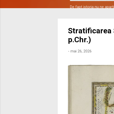
De fapt istoria nu ne apar
Stratificarea
p.Chr.)
-
mai 26, 2026