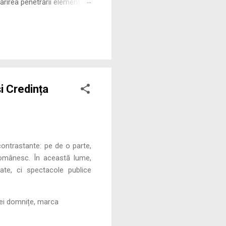
rirea penetrării elementului
 ne permite să măsurăm cu
și Credința
 contrastante: pe de o parte,
 românesc. În această lume,
te, ci spectacole publice
unei domnițe, marca