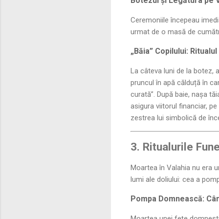
Botezul și Legătura pe V
Ceremoniile începeau imediat
urmat de o masă de cumătrie
„Băia” Copilului: Ritualu
La câteva luni de la botez,
pruncul în apă călduță în car
curată”. După baie, nașa tăi
asigura viitorul financiar, 
zestrea lui simbolică de înc
3. Ritualurile Fu
Moartea în Valahia nu era un
lumi ale doliului: cea a pom
Pompa Domnească: Când
Moartea unei fețe domnești 