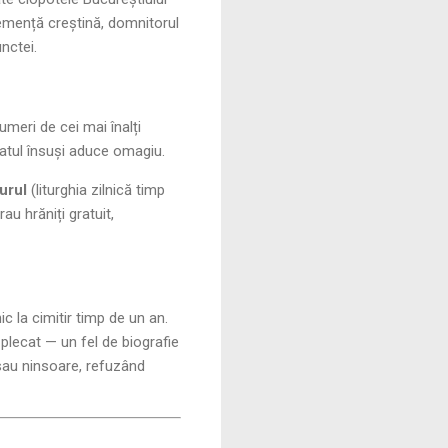
lemență creștină, domnitorul
nctei.
meri de cei mai înalți
statul însuși aduce omagiu.
urul
(liturghia zilnică timp
au hrăniți gratuit,
c la cimitir timp de un an.
 plecat — un fel de biografie
sau ninsoare, refuzând