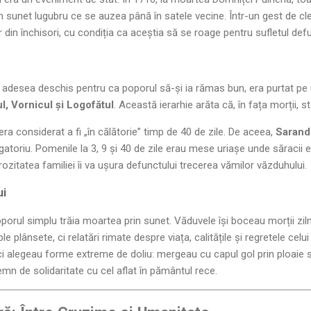
n sunet lugubru ce se auzea până în satele vecine. Într-un gest de c
r din închisori, cu condiția ca aceștia să se roage pentru sufletul defu
, adesea deschis pentru ca poporul să-și ia rămas bun, era purtat pe u
l, Vornicul și Logofătul
. Această ierarhie arăta că, în fața morții, 
era considerat a fi „în călătorie” timp de 40 de zile. De aceea,
Sarand
igatoriu. Pomenile la 3, 9 și 40 de zile erau mese uriașe unde săracii er
zitatea familiei îi va ușura defunctului trecerea vămilor văzduhului.
ui
porul simplu trăia moartea prin sunet. Văduvele își boceau morții zilni
plânsete, ci relatări rimate despre viața, calitățile și regretele celui
ci alegeau forme extreme de doliu: mergeau cu capul gol prin ploaie 
mn de solidaritate cu cel aflat în pământul rece.