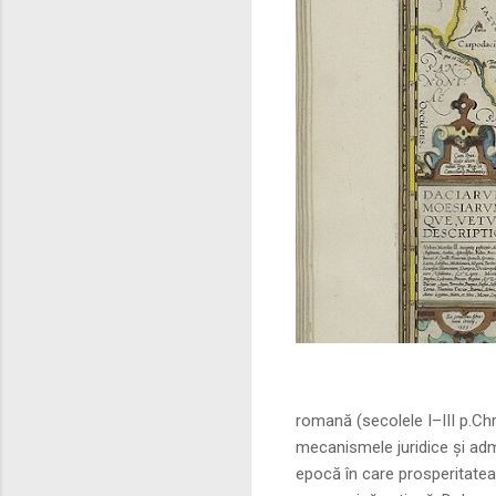
Sursa foto: commo
romană (secolele I–III p.Ch
mecanismele juridice și adm
epocă în care prosperitatea