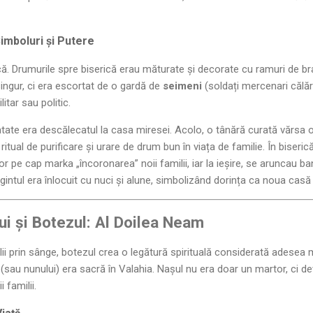
 Simboluri și Putere
. Drumurile spre biserică erau măturate și decorate cu ramuri de brad
ingur, ci era escortat de o gardă de
seimeni
(soldați mercenari călăr
itar sau politic.
ate era descălecatul la casa miresei. Acolo, o tânără curată vărsa
 ritual de purificare și urare de drum bun în viața de familie. În biser
 pe cap marka „încoronarea” noii familii, iar la ieșire, se aruncau ba
gintul era înlocuit cu nuci și alune, simbolizând dorința ca noua casă s
lui și Botezul: Al Doilea Neam
i prin sânge, botezul crea o legătură spirituală considerată adesea 
(sau nunului) era sacră în Valahia. Nașul nu era doar un martor, ci de
i familii.