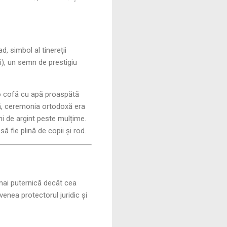
, simbol al tinereții
i), un semn de prestigiu
 o cofă cu apă proaspătă
ică, ceremonia ortodoxă era
ni de argint peste mulțime.
ă fie plină de copii și rod.
mai puternică decât cea
venea protectorul juridic și