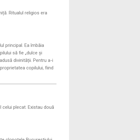
ă. Ritualul religios era
lul principal. Ea îmbăia
ilului să fie „dulce și
dusă divinității. Pentru a-i
roprietatea copilului, fiind
 celui plecat. Existau două
te clopotele Bucureștiului