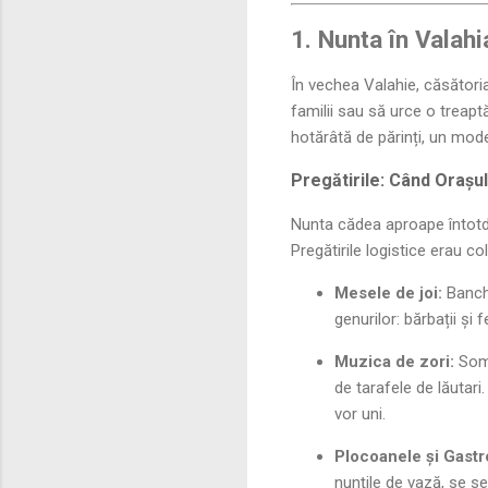
1. Nunta în Valahi
În vechea Valahie, căsătoria
familii sau să urce o treaptă
hotărâtă de părinți, un model
Pregătirile: Când Orașu
Nunta cădea aproape înto
Pregătirile logistice erau co
Mesele de joi:
Banche
genurilor: bărbații și
Muzica de zori:
Somn
de tarafele de lăutari
vor uni.
Plocoanele și Gast
nunțile de vază, se s