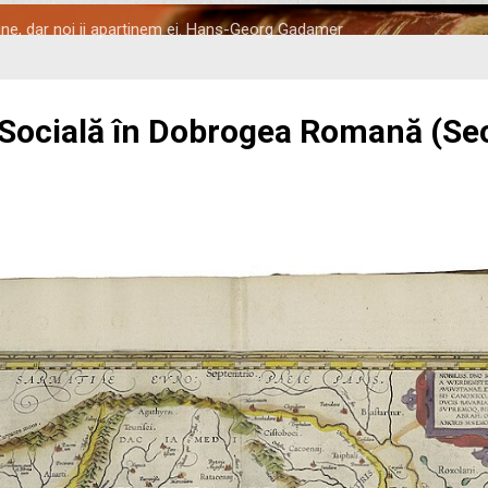
tine, dar noi ii apartinem ei. Hans-Georg Gadamer
 Socială în Dobrogea Romană (Seco