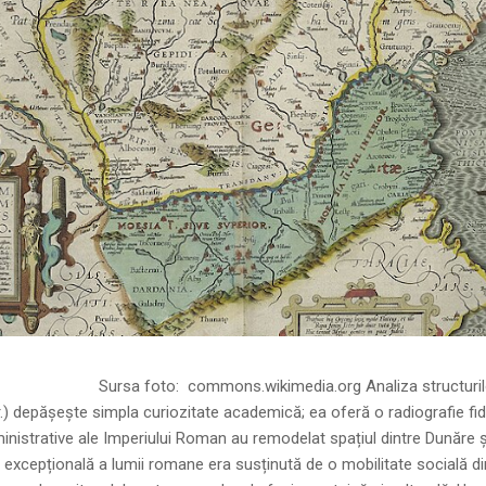
ns.wikimedia.org Analiza structurilor socia
r.) depășește simpla curiozitate academică; ea oferă o radiografie fid
inistrative ale Imperiului Roman au remodelat spațiul dintre Dunăre 
 excepțională a lumii romane era susținută de o mobilitate socială di