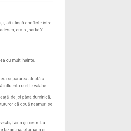
i, să stingă conflicte între
 adesea, era o „partidă”
a cu mult înainte.
i era separarea strictă a
 influența curțile valahe.
neață, de joi până duminică,
nd tuturor că două neamuri se
vechi, făină și miere. La
ie bizantină, otomană și