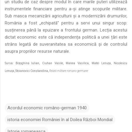
un studiu de caz despre modul în care marile puteri utilizează
instrumentele financiare pentru a-și atinge scopurile militare.
Sub masca mecanizării agriculturii și a modernizării drumurilor,
România a fost „echipată” pentru a servi unui singur scop:
susținerea până la epuizare a frontului german. Lecția acestui
dictat economic este că independența politică a unei țări este
strâns legată de suveranitatea sa economică și de controlul
asupra propriilor resurse naturale.
Sursa: Boţoghină Iulian,
Ciuhan Vasile,
Manea Vasilica,
Matei Lenuţa,
Nicolescu
Lenuţa,
Stoianovici Constandina,
Relatii militare romano-germane
Acordul economic româno-german 1940
istoria economiei României în al Doilea Război Mondial
Istorie romaneasca