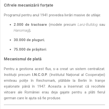
Cifrele mecanizării forțate
Programul pentru anul 1941 prevedea livrări masive de utilaje:
2.000 de tractoare
(modele precum
Lanz-Bulldog
sau
Hanomag
);
30.000 de pluguri
;
75.000 de prășitori
.
Mecanismul de plată
Pentru a gestiona acest flux, s-a creat un sistem centralizat.
Instituții precum
I.N.C.O.P.
(Institutul Național al Cooperației)
emiteau polițe în Reichsmark, plătibile la Berlin în tranșe
eșalonate până în 1947. Aceasta a însemnat că recoltele
viitoare ale României erau deja gajate pentru a plăti fierul
german care le ajuta să fie produse.