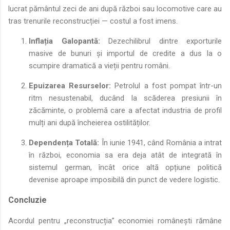
lucrat pământul zeci de ani după război sau locomotive care au
tras trenurile reconstrucției — costul a fost imens.
Inflația Galopantă:
Dezechilibrul dintre exporturile
masive de bunuri și importul de credite a dus la o
scumpire dramatică a vieții pentru români.
Epuizarea Resurselor:
Petrolul a fost pompat într-un
ritm nesustenabil, ducând la scăderea presiunii în
zăcăminte, o problemă care a afectat industria de profil
mulți ani după încheierea ostilităților.
Dependența Totală:
În iunie 1941, când România a intrat
în război, economia sa era deja atât de integrată în
sistemul german, încât orice altă opțiune politică
devenise aproape imposibilă din punct de vedere logistic.
Concluzie
Acordul pentru „reconstrucția” economiei românești rămâne