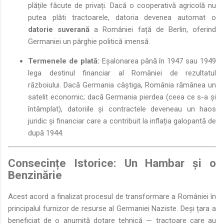
plățile făcute de privați. Dacă o cooperativă agricolă nu
putea plăti tractoarele, datoria devenea automat o
datorie suverană
a României față de Berlin, oferind
Germaniei un pârghie politică imensă.
Termenele de plată:
Eșalonarea până în 1947 sau 1949
lega destinul financiar al României de rezultatul
războiului. Dacă Germania câștiga, România rămânea un
satelit economic; dacă Germania pierdea (ceea ce s-a și
întâmplat), datoriile și contractele deveneau un haos
juridic și financiar care a contribuit la inflația galopantă de
după 1944.
Consecințe Istorice: Un Hambar și o
Benzinărie
Acest acord a finalizat procesul de transformare a României în
principalul furnizor de resurse al Germaniei Naziste. Deși țara a
beneficiat de o anumită dotare tehnică — tractoare care au