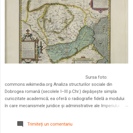
Sursa foto:
commons.wikimedia.org Analiza structurilor sociale din
Dobrogea romană (secolele I–III p.Chr.) depășește simpla
curiozitate academică; ea oferă o radiografie fidelă a modului
în care mecanismele juridice și administrative ale Imperiului
Roman au remodelat spațiul dintre Dunăre și Marea Neagră.
Într-o epocă în care prosperitatea excepțională a lumii romane
Trimiteți un comentariu
era susținută de o mobilitate socială dinamică și de o libertate