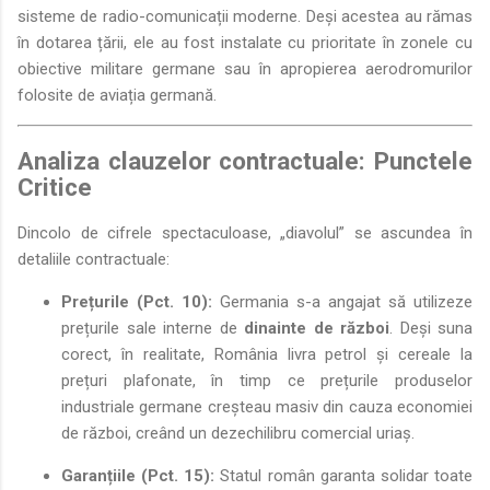
sisteme de radio-comunicații moderne. Deși acestea au rămas
în dotarea țării, ele au fost instalate cu prioritate în zonele cu
obiective militare germane sau în apropierea aerodromurilor
folosite de aviația germană.
Analiza clauzelor contractuale: Punctele
Critice
Dincolo de cifrele spectaculoase, „diavolul” se ascundea în
detaliile contractuale:
Prețurile (Pct. 10):
Germania s-a angajat să utilizeze
prețurile sale interne de
dinainte de război
. Deși suna
corect, în realitate, România livra petrol și cereale la
prețuri plafonate, în timp ce prețurile produselor
industriale germane creșteau masiv din cauza economiei
de război, creând un dezechilibru comercial uriaș.
Garanțiile (Pct. 15):
Statul român garanta solidar toate