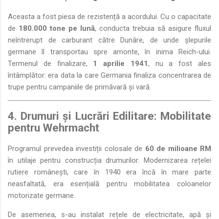
Aceasta a fost piesa de rezistență a acordului. Cu o capacitate
de
180.000 tone pe lună
, conducta trebuia să asigure fluxul
neîntrerupt de carburant către Dunăre, de unde șlepurile
germane îl transportau spre amonte, în inima Reich-ului.
Termenul de finalizare,
1 aprilie 1941
, nu a fost ales
întâmplător: era data la care Germania finaliza concentrarea de
trupe pentru campaniile de primăvară și vară.
4. Drumuri și Lucrări Edilitare: Mobilitate
pentru Wehrmacht
Programul prevedea investiții colosale de
60 de milioane RM
în utilaje pentru construcția drumurilor. Modernizarea rețelei
rutiere românești, care în 1940 era încă în mare parte
neasfaltată, era esențială pentru mobilitatea coloanelor
motorizate germane.
De asemenea, s-au instalat rețele de electricitate, apă și