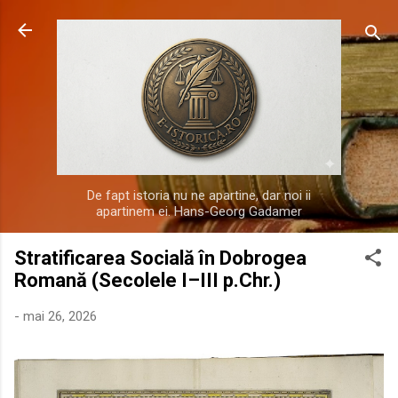
Treceți la conținutul principal
De fapt istoria nu ne apartine, dar noi ii
apartinem ei. Hans-Georg Gadamer
Stratificarea Socială în Dobrogea
Romană (Secolele I–III p.Chr.)
-
mai 26, 2026