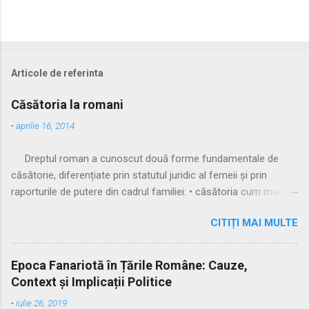
Articole de referinta
Căsătoria la romani
-
aprilie 16, 2014
Dreptul roman a cunoscut două forme fundamentale de
căsătorie, diferențiate prin statutul juridic al femeii și prin
raporturile de putere din cadrul familiei: • căsătoria cum manus
• căsătoria sine manu Multă vreme, singura formă recunoscută
CITIȚI MAI MULTE
și practicată a fost căsătoria cu manus, prin care femeia
trecea sub autoritatea soțului, devenind parte a familiei
acestuia. Spre sfârșitul Republicii, tot mai multe femei au
Epoca Fanariotă în Țările Române: Cauze,
început să evite această subordonare, trăind în uniuni
Context și Implicații Politice
nelegitime. Pentru a limita fenomenul, romanii au recunoscut și
-
iulie 26, 2019
căsătoria fără manus, care permitea femeii să rămână sub