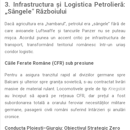
3. Infrastructura și Logistica Petrolieră:
„Sângele” Războiului
Dacă agricultura era „hambarul”, petrolul era „sângele” fără de
care avioanele Luftwaffe și tancurile Panzer nu se puteau
mișca. Acordul punea un accent critic pe infrastructura de
transport, transformând teritoriul românesc într-un uriaș
coridor logistic.
Căile Ferate Române (CFR) sub presiune
Pentru a asigura tranzitul rapid al diviziilor germane spre
Balcani și ulterior spre granița sovietică, s-au contractat livrări
masive de material rulant. Locomotivele grele de tip
Kriegslok
au început să apară pe rețeaua CFR, dar prețul a fost
subordonarea totală a orarului feroviar necesităților militare
germane, pasagerii civili români suferind întârzieri și anulări
cronice.
Conducta Ploiești–Giurgiu: Obiectivul Strategic Zero