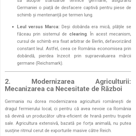
să adopte standarde tehnice germane, asigurând
Germaniei o piață de desfacere captivă pentru piese de
schimb și mentenanță pe termen lung.
Leul versus Marca:
Deși dobânda era mică, plățile se
făceau prin sistemul de
clearing
. În acest mecanism,
cursul de schimb era fixat arbitrar de Berlin, defavorizând
constant leul. Astfel, ceea ce România economisea prin
dobândă, pierdea înzecit prin supraevaluarea mărcii
germane (Reichsmark).
2. Modernizarea Agriculturii:
Mecanizarea ca Necesitate de Război
Germania nu dorea modernizarea agriculturii românești de
dragul fermierului local, ci pentru că avea nevoie ca România
să devină un producător ultra-eficient de hrană pentru trupele
sale. Agricultura extensivă, bazată pe forța animală, nu putea
susține ritmul cerut de exporturile masive către Reich.