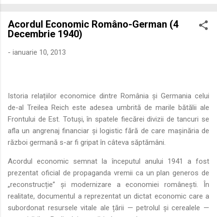
economică extinsă, Dobrogea a devenit un laborator complex
de fuziune etnică și culturală. Urmărirea penetrării elementului
Acordul Economic Româno-German (4
roman – în special a cetățenilor romani ( cives Romani ) în
Decembrie 1940)
țesutul urban și rural dobrogean – ne permite să măsurăm cu
precizie profunzimea și ritmul procesului de rom...
-
ianuarie 10, 2013
Istoria relațiilor economice dintre România și Germania celui
de-al Treilea Reich este adesea umbrită de marile bătălii ale
Frontului de Est. Totuși, în spatele fiecărei divizii de tancuri se
afla un angrenaj financiar și logistic fără de care mașinăria de
război germană s-ar fi gripat în câteva săptămâni.
Acordul economic semnat la începutul anului 1941 a fost
prezentat oficial de propaganda vremii ca un plan generos de
„reconstrucție” și modernizare a economiei românești. În
realitate, documentul a reprezentat un dictat economic care a
subordonat resursele vitale ale țării — petrolul și cerealele —