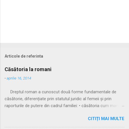
Articole de referinta
Căsătoria la romani
-
aprilie 16, 2014
Dreptul roman a cunoscut două forme fundamentale de
căsătorie, diferențiate prin statutul juridic al femeii și prin
raporturile de putere din cadrul familiei: • căsătoria cum manus
• căsătoria sine manu Multă vreme, singura formă recunoscută
CITIȚI MAI MULTE
și practicată a fost căsătoria cu manus, prin care femeia
trecea sub autoritatea soțului, devenind parte a familiei