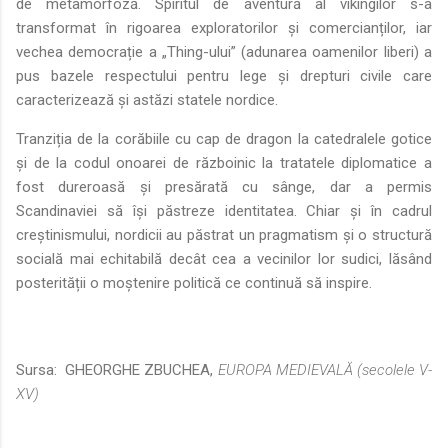
de metamorfoză. Spiritul de aventură al vikingilor s-a
transformat în rigoarea exploratorilor și comercianților, iar
vechea democrație a „Thing-ului” (adunarea oamenilor liberi) a
pus bazele respectului pentru lege și drepturi civile care
caracterizează și astăzi statele nordice.
Tranziția de la corăbiile cu cap de dragon la catedralele gotice
și de la codul onoarei de războinic la tratatele diplomatice a
fost dureroasă și presărată cu sânge, dar a permis
Scandinaviei să își păstreze identitatea. Chiar și în cadrul
creștinismului, nordicii au păstrat un pragmatism și o structură
socială mai echitabilă decât cea a vecinilor lor sudici, lăsând
posterității o moștenire politică ce continuă să inspire.
Sursa: GHEORGHE ZBUCHEA,
EUROPA MEDIEVALĂ (secolele V-
XV)