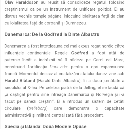
Olav Haraldsson
au reușit să consolideze regatul, folosind
creștinismul ca pe un instrument de unificare politică. Ei au
distrus vechile temple păgâne, înlocuind loialitatea față de clan
cu loialitatea față de coroană și Dumnezeu.
Danemarca: De la Godfred la Dinte Albastru
Danemarca a fost întotdeauna cel mai expus regat nordic către
influențele continentale. Regele
Godfred
a fost atât de
puternic încât a îndrăznit să îl sfideze pe Carol cel Mare,
construind fortificația
Danevirke
pentru a opri expansiunea
francă. Momentul decisiv al cristalizării statului danez vine sub
Harald Blåtand
(Harald Dinte Albastru), în a doua jumătate a
secolului al X-lea. Pe celebra piatră de la Jelling, el se laudă că
„a câștigat pentru sine întreaga Danemarcă și Norvegia și i-a
făcut pe danezi creștini”. El a introdus un sistem de cetăți
circulare (
trelleborg
) care demonstra o capacitate
administrativă și militară centralizată fără precedent.
Suedia și Islanda: Două Modele Opuse