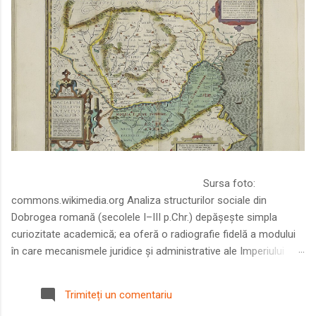
Sursa foto:
commons.wikimedia.org Analiza structurilor sociale din
Dobrogea romană (secolele I–III p.Chr.) depășește simpla
curiozitate academică; ea oferă o radiografie fidelă a modului
în care mecanismele juridice și administrative ale Imperiului
Roman au remodelat spațiul dintre Dunăre și Marea Neagră.
Într-o epocă în care prosperitatea excepțională a lumii romane
Trimiteți un comentariu
era susținută de o mobilitate socială dinamică și de o libertate