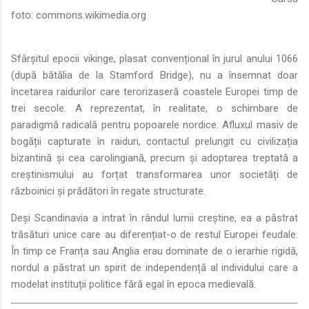
foto:
commons.wikimedia.org
Sfârșitul epocii vikinge, plasat convențional în jurul anului 1066
(după bătălia de la Stamford Bridge), nu a însemnat doar
încetarea raidurilor care terorizaseră coastele Europei timp de
trei secole. A reprezentat, în realitate, o schimbare de
paradigmă radicală pentru popoarele nordice. Afluxul masiv de
bogății capturate în raiduri, contactul prelungit cu civilizația
bizantină și cea carolingiană, precum și adoptarea treptată a
creștinismului au forțat transformarea unor societăți de
războinici și prădători în regate structurate.
Deși Scandinavia a intrat în rândul lumii creștine, ea a păstrat
trăsături unice care au diferențiat-o de restul Europei feudale.
În timp ce Franța sau Anglia erau dominate de o ierarhie rigidă,
nordul a păstrat un spirit de independență al individului care a
modelat instituții politice fără egal în epoca medievală.