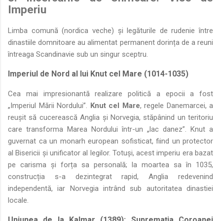
Imperiu
Limba comună (nordica veche) și legăturile de rudenie între
dinastiile domnitoare au alimentat permanent dorința de a reuni
întreaga Scandinavie sub un singur sceptru.
Imperiul de Nord al lui Knut cel Mare (1014-1035)
Cea mai impresionantă realizare politică a epocii a fost
„Imperiul Mării Nordului”.
Knut cel Mare
, regele Danemarcei, a
reușit să cucerească Anglia și Norvegia, stăpânind un teritoriu
care transforma Marea Nordului într-un „lac danez”. Knut a
guvernat ca un monarh european sofisticat, fiind un protector
al Bisericii și unificator al legilor. Totuși, acest imperiu era bazat
pe carisma și forța sa personală; la moartea sa în 1035,
construcția s-a dezintegrat rapid, Anglia redevenind
independentă, iar Norvegia intrând sub autoritatea dinastiei
locale.
Uniunea de la Kalmar (1389): Supremația Coroanei