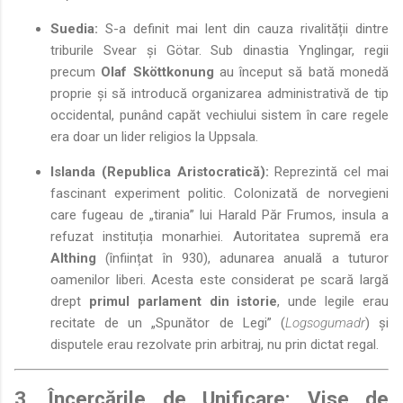
Suedia:
S-a definit mai lent din cauza rivalității dintre
triburile Svear și Götar. Sub dinastia Ynglingar, regii
precum
Olaf Sköttkonung
au început să bată monedă
proprie și să introducă organizarea administrativă de tip
occidental, punând capăt vechiului sistem în care regele
era doar un lider religios la Uppsala.
Islanda (Republica Aristocratică):
Reprezintă cel mai
fascinant experiment politic. Colonizată de norvegieni
care fugeau de „tirania” lui Harald Păr Frumos, insula a
refuzat instituția monarhiei. Autoritatea supremă era
Althing
(înființat în 930), adunarea anuală a tuturor
oamenilor liberi. Acesta este considerat pe scară largă
drept
primul parlament din istorie
, unde legile erau
recitate de un „Spunător de Legi” (
Logsogumadr
) și
disputele erau rezolvate prin arbitraj, nu prin dictat regal.
3. Încercările de Unificare: Vise de