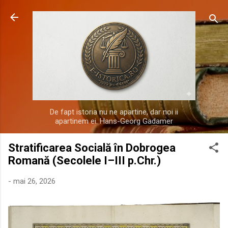
Treceți la conținutul principal
De fapt istoria nu ne apartine, dar noi ii
apartinem ei. Hans-Georg Gadamer
Stratificarea Socială în Dobrogea
Romană (Secolele I–III p.Chr.)
-
mai 26, 2026