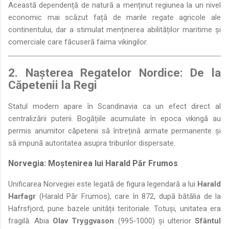
Această dependență de natură a menținut regiunea la un nivel
economic mai scăzut față de marile regate agricole ale
continentului, dar a stimulat menținerea abilităților maritime și
comerciale care făcuseră faima vikingilor.
2. Nașterea Regatelor Nordice: De la
Căpetenii la Regi
Statul modern apare în Scandinavia ca un efect direct al
centralizării puterii. Bogățiile acumulate în epoca vikingă au
permis anumitor căpetenii să întrețină armate permanente și
să impună autoritatea asupra triburilor dispersate.
Norvegia: Moștenirea lui Harald Păr Frumos
Unificarea Norvegiei este legată de figura legendară a lui
Harald
Harfagr
(Harald Păr Frumos), care în 872, după bătălia de la
Hafrsfjord, pune bazele unității teritoriale. Totuși, unitatea era
fragilă. Abia
Olav Tryggvason
(995-1000) și ulterior
Sfântul