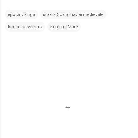
epoca vikingă
istoria Scandinaviei medievale
Istorie universala
Knut cel Mare
C
o
m
e
n
t
a
r
i
i