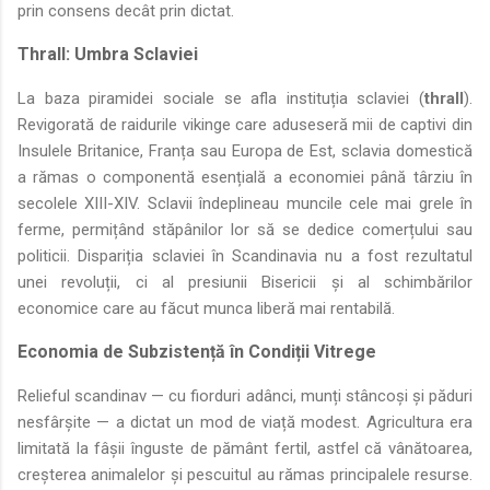
prin consens decât prin dictat.
Thrall: Umbra Sclaviei
La baza piramidei sociale se afla instituția sclaviei (
thrall
).
Revigorată de raidurile vikinge care aduseseră mii de captivi din
Insulele Britanice, Franța sau Europa de Est, sclavia domestică
a rămas o componentă esențială a economiei până târziu în
secolele XIII-XIV. Sclavii îndeplineau muncile cele mai grele în
ferme, permițând stăpânilor lor să se dedice comerțului sau
politicii. Dispariția sclaviei în Scandinavia nu a fost rezultatul
unei revoluții, ci al presiunii Bisericii și al schimbărilor
economice care au făcut munca liberă mai rentabilă.
Economia de Subzistență în Condiții Vitrege
Relieful scandinav — cu fiorduri adânci, munți stâncoși și păduri
nesfârșite — a dictat un mod de viață modest. Agricultura era
limitată la fâșii înguste de pământ fertil, astfel că vânătoarea,
creșterea animalelor și pescuitul au rămas principalele resurse.