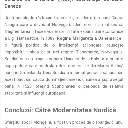
Daneze
După secole de războaie fratricide și epidemii (precum Ciuma
Neagră care a devastat Norvegia), liderii nordici au înțeles că
fragmentarea îi făcea vulnerabili în fața expansiunii economice
a Ligii Hanseatice. În 1389,
Regina Margareta a Danemarcei
,
o figură politică de o inteligență sclipitoare, reușește
imposibilul: unirea celor trei regate (Danemarca, Norvegia și
Suedia) sub un singur monarh. Uniunea de la Kalmar a creat o
superputere care controla rutele comerciale din Marea Baltică
până în Groenlanda. Deși Suedia a încercat periodic să iasă din
acest pact din cauza dominației daneze, uniunea a supraviețuit
până în 1523, oferind Scandinaviei o perioadă de relativă
stabilitate și influență europeană.
Concluzii: Către Modernitatea Nordică
Sfârșitul epocii vikinge nu a fost un proces de dispariție, ci unul