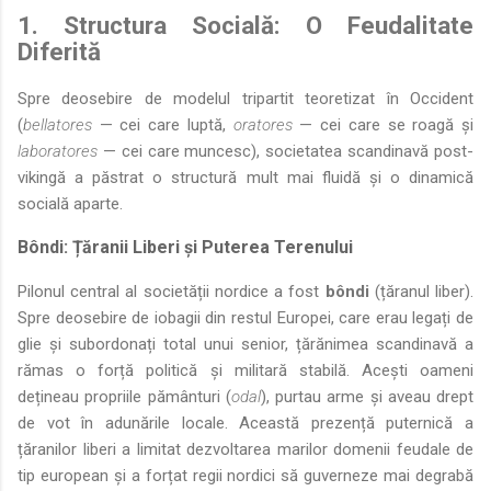
1. Structura Socială: O Feudalitate
Diferită
Spre deosebire de modelul tripartit teoretizat în Occident
(
bellatores
— cei care luptă,
oratores
— cei care se roagă și
laboratores
— cei care muncesc), societatea scandinavă post-
vikingă a păstrat o structură mult mai fluidă și o dinamică
socială aparte.
Bôndi: Țăranii Liberi și Puterea Terenului
Pilonul central al societății nordice a fost
bôndi
(țăranul liber).
Spre deosebire de iobagii din restul Europei, care erau legați de
glie și subordonați total unui senior, țărănimea scandinavă a
rămas o forță politică și militară stabilă. Acești oameni
dețineau propriile pământuri (
odal
), purtau arme și aveau drept
de vot în adunările locale. Această prezență puternică a
țăranilor liberi a limitat dezvoltarea marilor domenii feudale de
tip european și a forțat regii nordici să guverneze mai degrabă