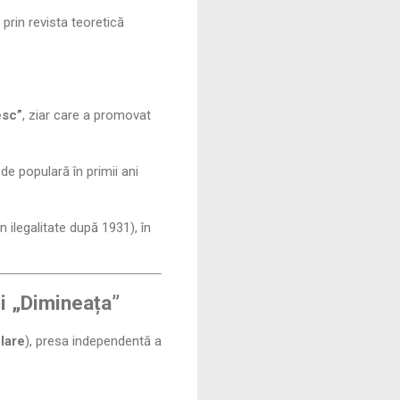
 prin revista teoretică
esc”
, ziar care a promovat
 de populară în primii ani
n ilegalitate după 1931), în
și „Dimineața”
lare
), presa independentă a