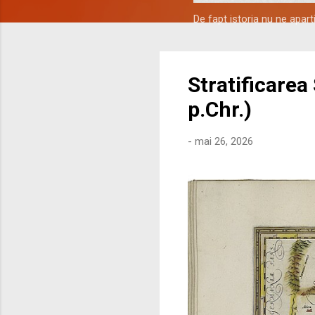
De fapt istoria nu ne apar
Stratificarea
p.Chr.)
-
mai 26, 2026