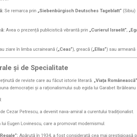
ă:
Se remarca prin
„Siebenbürgisch Deutsches Tageblatt”
(Sibiu)
că:
Avea o prezență publicistică vibrantă prin
„Curierul Israelit”
,
„Ega
.
au ziare în limba ucraineană (
„Ceas”
), greacă (
„Ellas”
) sau armeană 
rale și de Specialitate
reținută de reviste care au făcut istorie literară.
„Viața Românească
ibuna democrației și a raționalismului sub egida lui Garabet Ibrăileanu 
d:
e Cezar Petrescu, a devenit nava-amiral a curentului tradiționalist.
 lui Eugen Lovinescu, care a promovat modernismul.
 Regale”:
Apărută în 1934, a fost considerată cea mai prestigioasă pu