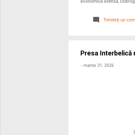
economică extinsă, Dobrogea
roman – în special a cetățe
precizie profunzimea și ritm
Trimiteți un co
Presa Interbelic
-
martie 31, 2026
Su