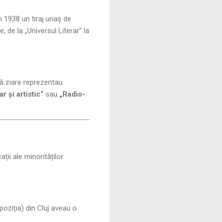
 1938 un tiraj uriaș de
de la „Universul Literar” la
uă ziare reprezentau
r și artistic”
sau
„Radio-
ții ale minorităților
oziția) din Cluj aveau o