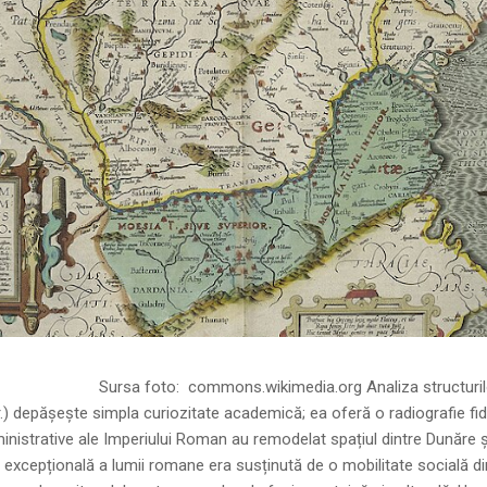
ns.wikimedia.org Analiza structurilor socia
r.) depășește simpla curiozitate academică; ea oferă o radiografie fid
inistrative ale Imperiului Roman au remodelat spațiul dintre Dunăre 
 excepțională a lumii romane era susținută de o mobilitate socială di