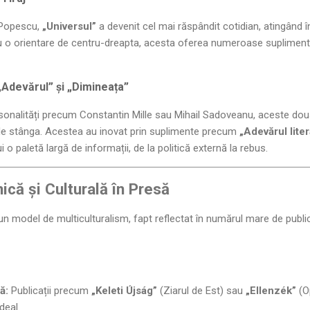
 Popescu,
„Universul”
a devenit cel mai răspândit cotidian, atingând în
u o orientare de centru-dreapta, acesta oferea numeroase suplimente, 
Adevărul” și „Dimineața”
rsonalități precum Constantin Mille sau Mihail Sadoveanu, aceste do
 de stânga. Acestea au inovat prin suplimente precum
„Adevărul litera
ui o paletă largă de informații, de la politică externă la rebus.
nică și Culturală în Presă
n model de multiculturalism, fapt reflectat în numărul mare de publica
ă:
Publicații precum
„Keleti Újság”
(Ziarul de Est) sau
„Ellenzék”
(Op
deal.