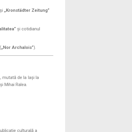
 și
„Kronstädter Zeitung”
litatea”
și cotidianul
(
„Nor Archalois”
).
”
, mutată de la Iași la
și Mihai Ralea.
blicație culturală a