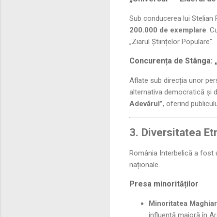
Sub conducerea lui Stelian
200.000 de exemplare
. C
„Ziarul Științelor Populare”.
Concurența de Stânga: „
Aflate sub direcția unor pe
alternativa democratică și
Adevărul”
, oferind publicul
3. Diversitatea Et
România Interbelică a fost u
naționale.
Presa minorităților
Minoritatea Maghiar
influență majoră în Ar