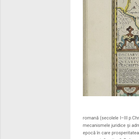
Sursa foto: commo
romană (secolele I–III p.Ch
mecanismele juridice și adm
epocă în care prosperitatea