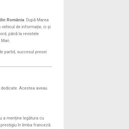
din România
. După Marea
vehicul de informație, ci și
ord, până la revistele
 Mari.
de partid, succesul presei
ă dedicate. Acestea aveau
ru a menține legătura cu
e prestigiu în limba franceză.