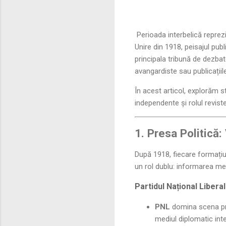
Perioada interbelică repre
Unire din 1918, peisajul pub
principala tribună de dezbate
avangardiste sau publicații
În acest articol, explorăm s
independente și rolul reviste
1. Presa Politică
După 1918, fiecare formațiu
un rol dublu: informarea mem
Partidul Național Libera
PNL
domina scena pr
mediul diplomatic inter