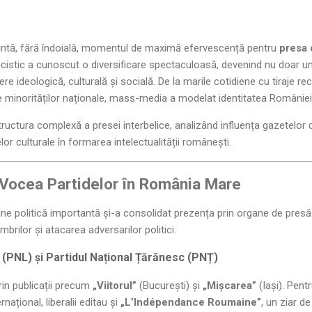
zintă, fără îndoială, momentul de maximă efervescență pentru
presa 
licistic a cunoscut o diversificare spectaculoasă, devenind nu doar un 
re ideologică, culturală și socială. De la marile cotidiene cu tiraje rec
le minorităților naționale, mass-media a modelat identitatea României
tructura complexă a presei interbelice, analizând influența gazetelor 
lor culturale în formarea intelectualității românești.
: Vocea Partidelor în România Mare
ne politică importantă și-a consolidat prezența prin organe de pres
brilor și atacarea adversarilor politici.
l (PNL) și Partidul Național Țărănesc (PNȚ)
in publicații precum
„Viitorul”
(București) și
„Mișcarea”
(Iași). Pent
național, liberalii editau și
„L’Indépendance Roumaine”
, un ziar d