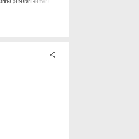
rirea penetrării elementului
 ne permite să măsurăm cu