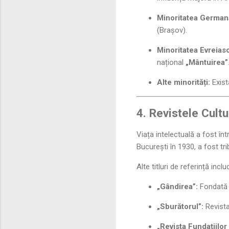
Minoritatea German
(Brașov).
Minoritatea Evreias
național
„Mântuirea”
Alte minorități:
Exist
4. Revistele Cultu
Viața intelectuală a fost înt
București în 1930, a fost tr
Alte titluri de referință inclu
„Gândirea”:
Fondată d
„Sburătorul”:
Revista
„Revista Fundațiilor