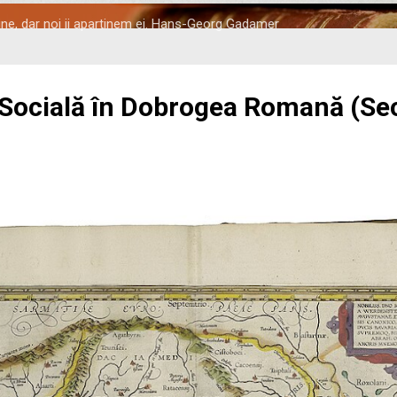
tine, dar noi ii apartinem ei. Hans-Georg Gadamer
 Socială în Dobrogea Romană (Seco