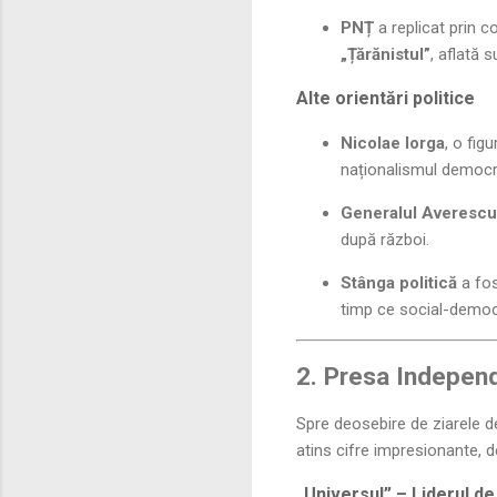
PNȚ
a replicat prin c
„Țărănistul”
, aflată 
Alte orientări politice
Nicolae Iorga
, o fig
naționalismul democr
Generalul Averescu
după război.
Stânga politică
a fos
timp ce social-democ
2. Presa Independ
Spre deosebire de ziarele d
atins cifre impresionante, d
„Universul” – Liderul de