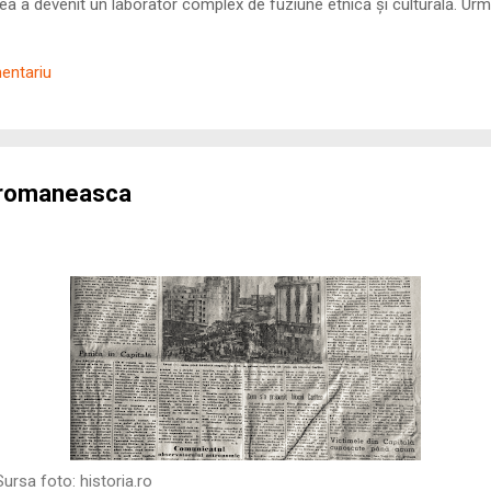
 a devenit un laborator complex de fuziune etnică și culturală. Urmă
nilor romani ( cives Romani ) în țesutul urban și rural dobrogean –
ul procesului de rom...
mentariu
ă romaneasca
rsa foto:
historia.ro