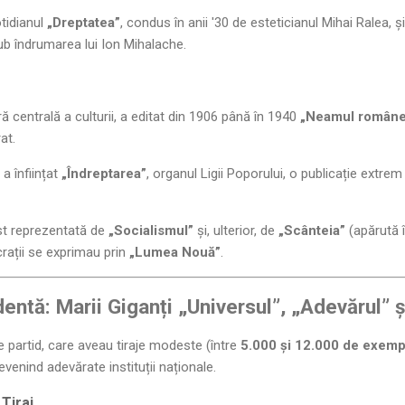
otidianul
„Dreptatea”
, condus în anii '30 de esteticianul Mihai Ralea, și
sub îndrumarea lui Ion Mihalache.
ură centrală a culturii, a editat din 1906 până în 1940
„Neamul român
at.
a înființat
„Îndreptarea”
, organul Ligii Poporului, o publicație extrem
t reprezentată de
„Socialismul”
și, ulterior, de
„Scânteia”
(apărută î
rații se exprimau prin
„Lumea Nouă”
.
entă: Marii Giganți „Universul”, „Adevărul” 
e partid, care aveau tiraje modeste (între
5.000 și 12.000 de exemp
evenind adevărate instituții naționale.
 Tiraj