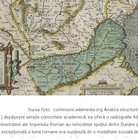
ns.wikimedia.org Analiza structurilor socia
r.) depășește simpla curiozitate academică; ea oferă o radiografie fid
inistrative ale Imperiului Roman au remodelat spațiul dintre Dunăre 
 excepțională a lumii romane era susținută de o mobilitate socială di