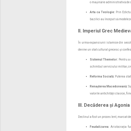
o mașinărie administrativă de o 
Arta ca Teologie:
Prin Edictu
bazilici au început să modeleze 
II. Imperiul Grec Medieva
În urma expansiunii islamice din secolu
devine un stat cultural grecesc și confe
Sistemul Themelor:
Pentru a r
schimbul serviciului militar, cr
Reforma Socială:
Puterea statu
Renașterea Macedoneană:
Su
valorile antichității clasice, fi
III. Decăderea și Agonia
Declinul a fost un proces lent, marcat d
Feudalizarea:
Aristocrația fu