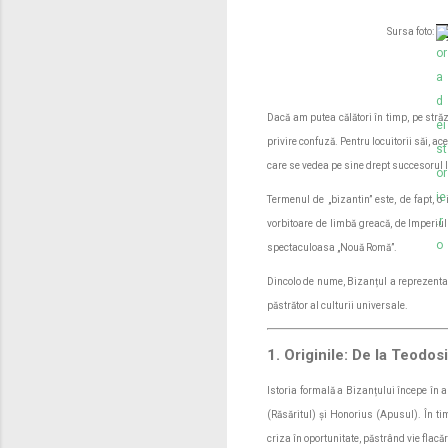
Sursa foto:
Dacă am putea călători în timp, pe stră
privire confuză. Pentru locuitorii săi, ac
care se vedea pe sine drept succesorul l
Termenul de „bizantin” este, de fapt, o
vorbitoare de limbă greacă, de Imperiul
spectaculoasa „Nouă Romă”.
Dincolo de nume, Bizanțul a reprezentat 
păstrător al culturii universale.
1. Originile: De la Teodo
Istoria formală a Bizanțului începe în 
(Răsăritul) și Honorius (Apusul). În t
criza în oportunitate, păstrând vie flacăr