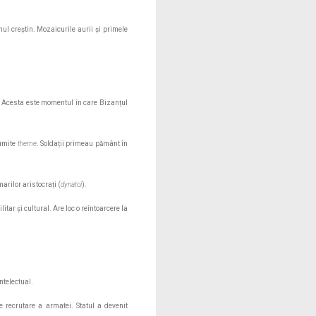
l creștin. Mozaicurile aurii și primele
ă. Acesta este momentul în care Bizanțul
numite
theme
. Soldații primeau pământ în
arilor aristocrați (
dynatoi
).
ar și cultural. Are loc o reîntoarcere la
ntelectual.
e recrutare a armatei. Statul a devenit