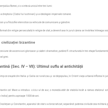
rțială a Romei, ci o sinteză unică între trei lumi:
, a dreptului (Codul lui Iustinian) și a ideologiei imperiale romane.
ei și a filozofiei elenistice ca vehicule de comunicare și gândire.
rmat din religie persecutată în religie de stat, a devenit axa în jurul căreia se învârtea întreaga soc
 civilizației bizantine
ccesiune de ascensiuni glorioase și căderi dramatice, putând fi structurată în trei etape fundamenta
val grec.
ină (Sec. IV – VII): Ultimul suflu al antichității
 timp ce orașele din Italia și Galia se ruralizau și se depopulau, în Orient viața urbană înflorea în 
tantin cel Mare a introdus
solidus
-ul de aur, o monedă atât de stabilă încât a rămas etalonul s
n India) pentru aproape 1000 de ani.
ioclețian și Constantin, aparatul de stat s-a birocratizat, separând puterea civilă de cea militară p