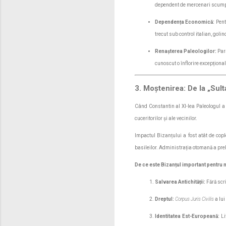
dependent de mercenari scumpi
Dependența Economică:
Pentr
trecut sub control italian, golin
Renașterea Paleologilor:
Para
cunoscut o înflorire excepțional
3. Moștenirea: De la „Sul
Când Constantin al XI-lea Paleologul a
cuceritorilor și ale vecinilor.
Impactul Bizanțului a fost atât de cople
basileilor. Administrația otomană a prel
De ce este Bizanțul important pentru 
Salvarea Antichității:
Fără scri
Dreptul:
Corpus Juris Civilis
a lui
Identitatea Est-Europeană:
Li