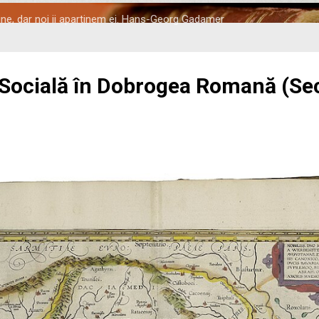
tine, dar noi ii apartinem ei. Hans-Georg Gadamer
 Socială în Dobrogea Romană (Seco