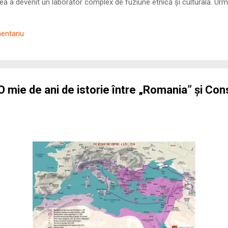
 a devenit un laborator complex de fuziune etnică și culturală. Urmă
nilor romani ( cives Romani ) în țesutul urban și rural dobrogean –
ul procesului de rom...
mentariu
 O mie de ani de istorie între „Romania” și Co