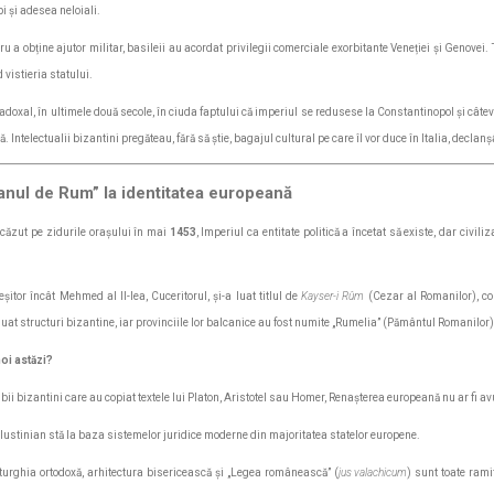
 și adesea neloiali.
u a obține ajutor militar, basileii au acordat privilegii comerciale exorbitante Veneției și Genovei. 
d vistieria statului.
doxal, în ultimele două secole, în ciuda faptului că imperiul se redusese la Constantinopol și câtev
ă. Intelectualii bizantini pregăteau, fără să știe, bagajul cultural pe care îl vor duce în Italia, decl
tanul de Rum” la identitatea europeană
 căzut pe zidurile orașului în mai
1453
, Imperiul ca entitate politică a încetat să existe, dar civil
șitor încât Mehmed al II-lea, Cuceritorul, și-a luat titlul de
Kayser-i Rûm
(Cezar al Romanilor), co
uat structuri bizantine, iar provinciile lor balcanice au fost numite „Rumelia” (Pământul Romanilor)
noi astăzi?
bii bizantini care au copiat textele lui Platon, Aristotel sau Homer, Renașterea europeană nu ar fi a
 Iustinian stă la baza sistemelor juridice moderne din majoritatea statelor europene.
turghia ortodoxă, arhitectura bisericească și „Legea românească” (
jus valachicum
) sunt toate rami