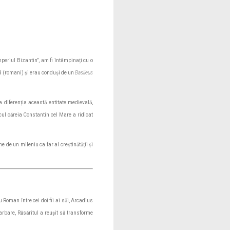
periul Bizantin”, am fi întâmpinați cu o
i
(romani) și erau conduși de un
Basileus
a diferenția această entitate medievală,
ocul căreia Constantin cel Mare a ridicat
 de un mileniu ca far al creștinătății și
 Roman între cei doi fii ai săi, Arcadius
rbare, Răsăritul a reușit să transforme