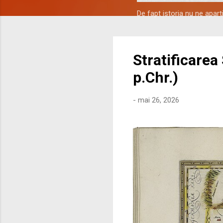
De fapt istoria nu ne apar
Stratificarea
p.Chr.)
-
mai 26, 2026