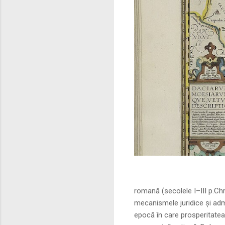
Sursa foto: commo
romană (secolele I–III p.Ch
mecanismele juridice și adm
epocă în care prosperitatea