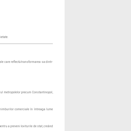
ietate.
le care reflectă transformarea sa dintr-
jurul metropolelor precum Constantinopol,
chimburilor comerciale în întreaga lume
entru a preveni loviturile de stat, creând