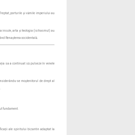
Treptat, porturile și vămile imperiului au
a insule, arta și teologia (isihasmul) au
anșând Renașterea occidentală.
izația sa a continuat să pulseze în venele
nsiderându-se moștenitorul de drept al
.
vut fundament.
ficații ale spiritului bizantin adaptat la