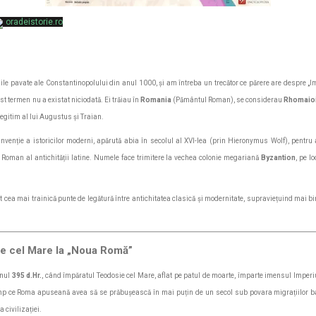
oradeistorie.ro
zile pavate ale Constantinopolului din anul 1000, și am întreba un trecător ce părere are despre „Im
est termen nu a existat niciodată. Ei trăiau în
Romania
(Pământul Roman), se considerau
Rhomaio
egitim al lui Augustus și Traian.
 invenție a istoricilor moderni, apărută abia în secolul al XVI-lea (prin Hieronymus Wolf), pentru 
 Roman al antichității latine. Numele face trimitere la vechea colonie megariană
Byzantion
, pe l
cea mai trainică punte de legătură între antichitatea clasică și modernitate, supraviețuind mai bine
sie cel Mare la „Noua Romă”
anul
395 d.Hr.
, când împăratul Teodosie cel Mare, aflat pe patul de moarte, împarte imensul Imperiu
imp ce Roma apuseană avea să se prăbușească în mai puțin de un secol sub povara migrațiilor ba
a civilizației.