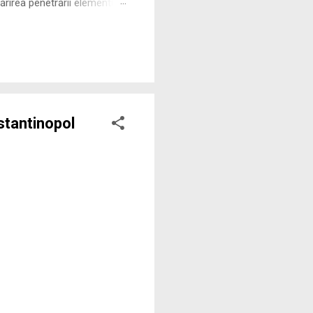
rirea penetrării elementului
 ne permite să măsurăm cu
nstantinopol