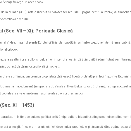
eficiență fără egal în acea epocă.
l de la Milano (313), arta a început să părăsească realismul păgân pentru a îmbrățișa simbolismu
o estetică a divinului.
l (Sec. VII – XI): Perioada Clasică
l al VII-lea, imperiul pierde Egiptul și Siria, dar capătă în schimb o coeziune internă remarcabil
sional ortodox.
ezista asalturilor arabilor și bulgarilor, imperiul a fost împărțit în unități administrativ-militare 
eând o clasă de țărani-ostași loiali și motivați.
lui s-a sprijinit acum pe mica proprietate țărănească liberă, protejată prin legi împotriva lăcomiei m
b dinastia macedoneană (în special sub Vasile al II-lea Bulgaroctonul), Bizanțul atinge apogeul milit
ind copiate și salvate mii de manuscrise ale autorilor greci antici.
 (Sec. XI – 1453)
e paradoxuri. În timp ce puterea politică se fărâmița, cultura bizantină atingea culmi de rafinament i
nciară a reușit, în cele din urmă, să lichideze mica proprietate țărănească, distrugând baza d