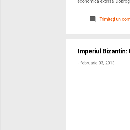
economică extinsă, Dobrogea
roman – în special a cetățe
precizie profunzimea și ritm
Trimiteți un co
Imperiul Bizantin:
-
februarie 03, 2013