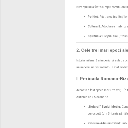
Bizanțul nu a fost o simplă continuare ine
Politică:
Păstrarea instituțiilor
Culturală:
Adoptarea limbii grec
Spirituală:
Creștinismul, transfo
2. Cele trei mari epoci ale
Istoria milenară a imperiului este o su
un imperiu universal într-un stat medie
I. Perioada Romano-Bizant
Aceasta a fost epoca marii tranziții. În
Antiohia sau Alexandria.
„Dolarul” Evului Mediu:
Cons
cunoscută (din Britania până î
Reforma Administrativă:
Sub D