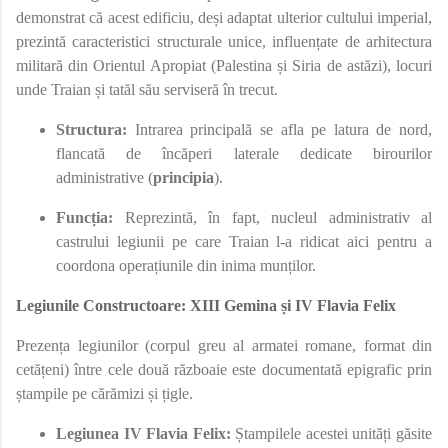
demonstrat că acest edificiu, deși adaptat ulterior cultului imperial,
prezintă caracteristici structurale unice, influențate de arhitectura
militară din Orientul Apropiat (Palestina și Siria de astăzi), locuri
unde Traian și tatăl său serviseră în trecut.
Structura:
Intrarea principală se afla pe latura de nord,
flancată de încăperi laterale dedicate birourilor
administrative (
principia
).
Funcția:
Reprezintă, în fapt, nucleul administrativ al
castrului legiunii pe care Traian l-a ridicat aici pentru a
coordona operațiunile din inima munților.
Legiunile Constructoare: XIII Gemina și IV Flavia Felix
Prezența legiunilor (corpul greu al armatei romane, format din
cetățeni) între cele două războaie este documentată epigrafic prin
ștampile pe cărămizi și țigle.
Legiunea IV Flavia Felix:
Ștampilele acestei unități găsite