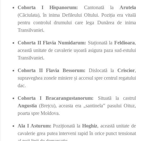
Cohorta I Hispanorum:
Cantonată la
Arutela
(Căciulata), în inima Defileului Oltului. Poziția era vitală
pentru controlul drumului care lega Dunărea de inima
Transilvaniei.
Cohorta II Flavia Numidarum:
Staționată la
Feldioara
,
această unitate de cavalerie ușoară asigura paza sud-estului
Transilvaniei.
Cohorta II Flavia Bessorum:
Dislocată la
Criscior
,
supraveghea zonele miniere și accesul spre centrul regatului
dac.
Cohorta I Bracarangustanorum:
Situată la castrul
Angustia
(Brețcu), aceasta era „santinela” pasului Oituz,
poarta spre Moldova.
Ala I Asturum:
Poziționată la
Hoghiz
, această unitate de
cavalerie grea putea interveni rapid în orice punct tensionat
al noii linii de demarcație.