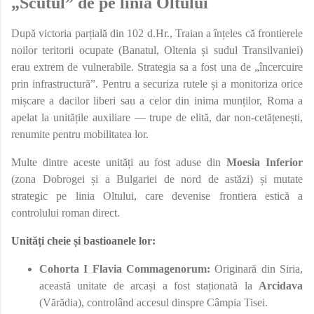
„Scutul” de pe linia Oltului
După victoria parțială din 102 d.Hr., Traian a înțeles că frontierele
noilor teritorii ocupate (Banatul, Oltenia și sudul Transilvaniei)
erau extrem de vulnerabile. Strategia sa a fost una de „încercuire
prin infrastructură”. Pentru a securiza rutele și a monitoriza orice
mișcare a dacilor liberi sau a celor din inima munților, Roma a
apelat la unitățile auxiliare — trupe de elită, dar non-cetățenești,
renumite pentru mobilitatea lor.
Multe dintre aceste unități au fost aduse din
Moesia Inferior
(zona Dobrogei și a Bulgariei de nord de astăzi) și mutate
strategic pe linia Oltului, care devenise frontiera estică a
controlului roman direct.
Unități cheie și bastioanele lor:
Cohorta I Flavia Commagenorum:
Originară din Siria,
această unitate de arcași a fost staționată la
Arcidava
(Vărădia), controlând accesul dinspre Câmpia Tisei.