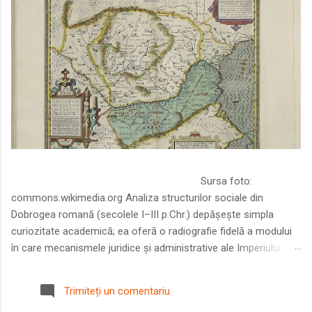
Sursa foto:
commons.wikimedia.org Analiza structurilor sociale din
Dobrogea romană (secolele I–III p.Chr.) depășește simpla
curiozitate academică; ea oferă o radiografie fidelă a modului
în care mecanismele juridice și administrative ale Imperiului
Roman au remodelat spațiul dintre Dunăre și Marea Neagră.
Într-o epocă în care prosperitatea excepțională a lumii romane
Trimiteți un comentariu
era susținută de o mobilitate socială dinamică și de o libertate