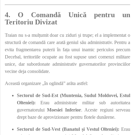
4. O Comandă Unică pentru un
Teritoriu Divizat
Traian nu s-a mulțumit doar cu ziduri și trupe; el a implementat o
structură de comandă care arată geniul său administrativ. Pentru a
evita fragmentarea puterii în fața unui inamic periculos precum
Decebal, teritoriile ocupate au fost supuse unei comenzi militare
unice, dar subordonate administrativ guvernatorilor provinciilor
vecine deja consolidate.
Această organizare „în oglindă” arăta astfel:
Sectorul de Sud-Est (Muntenia, Sudul Moldovei, Estul
Olteniei):
Erau administrate militar sub autoritatea
guvernatorului
Moesiei Inferior
. Aceste regiuni serveau
drept baze de aprovizionare pentru flotele dunărene.
Sectorul de Sud-Vest (Banatul și Vestul Olteniei):
Erau