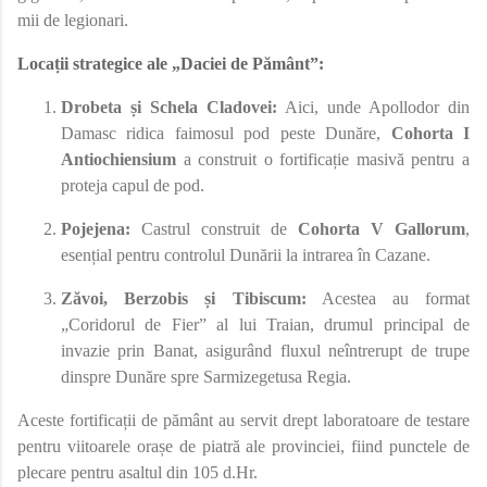
mii de legionari.
Locații strategice ale „Daciei de Pământ”:
Drobeta și Schela Cladovei:
Aici, unde Apollodor din
Damasc ridica faimosul pod peste Dunăre,
Cohorta I
Antiochiensium
a construit o fortificație masivă pentru a
proteja capul de pod.
Pojejena:
Castrul construit de
Cohorta V Gallorum
,
esențial pentru controlul Dunării la intrarea în Cazane.
Zăvoi, Berzobis și Tibiscum:
Acestea au format
„Coridorul de Fier” al lui Traian, drumul principal de
invazie prin Banat, asigurând fluxul neîntrerupt de trupe
dinspre Dunăre spre Sarmizegetusa Regia.
Aceste fortificații de pământ au servit drept laboratoare de testare
pentru viitoarele orașe de piatră ale provinciei, fiind punctele de
plecare pentru asaltul din 105 d.Hr.