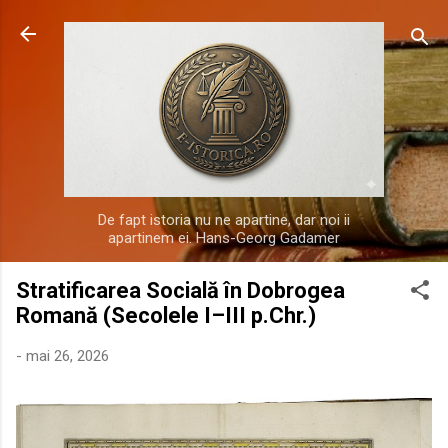
Treceți la conținutul principal
De fapt istoria nu ne apartine, dar noi ii
apartinem ei. Hans-Georg Gadamer
Stratificarea Socială în Dobrogea
Romană (Secolele I–III p.Chr.)
-
mai 26, 2026