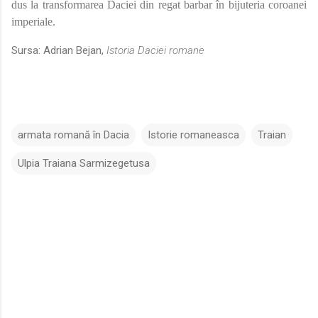
dus la transformarea Daciei din regat barbar în bijuteria coroanei
imperiale.
Sursa: Adrian Bejan,
Istoria Daciei romane
armata romană în Dacia
Istorie romaneasca
Traian
Ulpia Traiana Sarmizegetusa
C
o
m
e
n
t
a