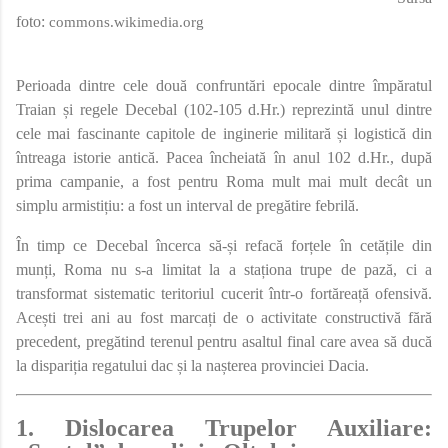
foto:
commons.wikimedia.org
Perioada dintre cele două confruntări epocale dintre împăratul
Traian și regele Decebal (102-105 d.Hr.) reprezintă unul dintre
cele mai fascinante capitole de inginerie militară și logistică din
întreaga istorie antică. Pacea încheiată în anul 102 d.Hr., după
prima campanie, a fost pentru Roma mult mai mult decât un
simplu armistițiu: a fost un interval de pregătire febrilă.
În timp ce Decebal încerca să-și refacă forțele în cetățile din
munți, Roma nu s-a limitat la a staționa trupe de pază, ci a
transformat sistematic teritoriul cucerit într-o fortăreață ofensivă.
Acești trei ani au fost marcați de o activitate constructivă fără
precedent, pregătind terenul pentru asaltul final care avea să ducă
la dispariția regatului dac și la nașterea provinciei Dacia.
1. Dislocarea Trupelor Auxiliare: