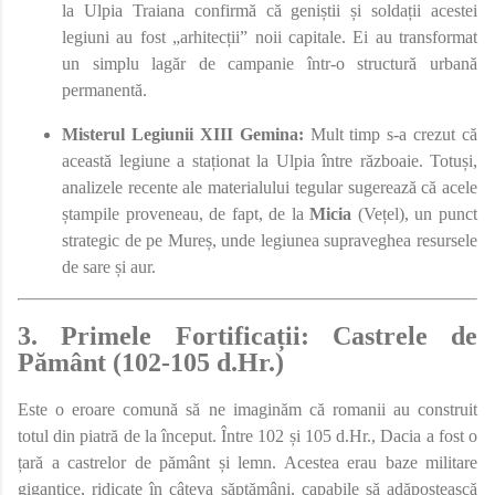
la Ulpia Traiana confirmă că geniștii și soldații acestei
legiuni au fost „arhitecții” noii capitale. Ei au transformat
un simplu lagăr de campanie într-o structură urbană
permanentă.
Misterul Legiunii XIII Gemina:
Mult timp s-a crezut că
această legiune a staționat la Ulpia între războaie. Totuși,
analizele recente ale materialului tegular sugerează că acele
ștampile proveneau, de fapt, de la
Micia
(Vețel), un punct
strategic de pe Mureș, unde legiunea supraveghea resursele
de sare și aur.
3. Primele Fortificații: Castrele de
Pământ (102-105 d.Hr.)
Este o eroare comună să ne imaginăm că romanii au construit
totul din piatră de la început. Între 102 și 105 d.Hr., Dacia a fost o
țară a castrelor de pământ și lemn. Acestea erau baze militare
gigantice, ridicate în câteva săptămâni, capabile să adăpostească