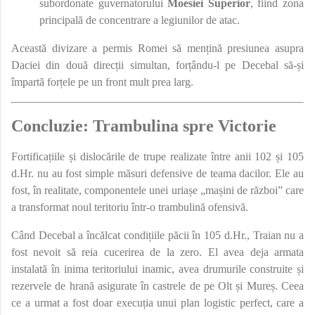
subordonate guvernatorului
Moesiei Superior
, fiind zona
principală de concentrare a legiunilor de atac.
Această divizare a permis Romei să mențină presiunea asupra
Daciei din două direcții simultan, forțându-l pe Decebal să-și
împartă forțele pe un front mult prea larg.
Concluzie: Trambulina spre Victorie
Fortificațiile și dislocările de trupe realizate între anii 102 și 105
d.Hr. nu au fost simple măsuri defensive de teama dacilor. Ele au
fost, în realitate, componentele unei uriașe „mașini de război” care
a transformat noul teritoriu într-o trambulină ofensivă.
Când Decebal a încălcat condițiile păcii în 105 d.Hr., Traian nu a
fost nevoit să reia cucerirea de la zero. El avea deja armata
instalată în inima teritoriului inamic, avea drumurile construite și
rezervele de hrană asigurate în castrele de pe Olt și Mureș. Ceea
ce a urmat a fost doar execuția unui plan logistic perfect, care a