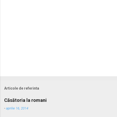
r
i
i
Articole de referinta
Căsătoria la romani
-
aprilie 16, 2014