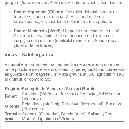
„târguri” (
forarerum venalium
) dezvoltate pe vechi situri dacice.
Pagus Aquensis (Călan):
Dezvoltat datorită izvoarelor
termale și carierelor de piatră. Era condus de un
praefectus pagi
, subordonat coloniei Sarmizegetusa.
Pagus Miciensis (Vețel):
Un punct strategic de frontieră.
Aici se întâlneau interesele economice (schimburi cu
iazigii) și cele militare (controlul minelor din Apuseni și al
plutelor de pe Mureș).
Vicus – Satul organizat
Vicus-ul era forma cea mai răspândită de așezare: o comună
mică populată de veterani, coloniști și peregrini. Conducerea era
asigurată de un
magister
, iar viața gravita în jurul agriculturii sau
al drumurilor comerciale.
Regiune
Exemple de Vicus-uri/Așezări Rurale
Arcidava (Vărădia), Berzobis (Berzovia), Ad Mediam
Banat
(Mehadia)
Pelendava (Mofleni), Rusidava (Momotești), Buridava
Oltenia
(Stolniceni)
Transilv
Cedonia (Gușterița), Brucla (Aiud), Salinae (Ocna
ania
Mureș), Optatiana (Gârbou)