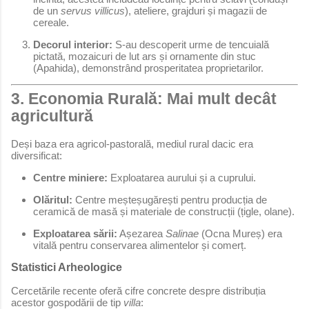
de un
servus villicus
), ateliere, grajduri și magazii de
cereale.
Decorul interior:
S-au descoperit urme de tencuială
pictată, mozaicuri de lut ars și ornamente din stuc
(Apahida), demonstrând prosperitatea proprietarilor.
3. Economia Rurală: Mai mult decât
agricultură
Deși baza era agricol-pastorală, mediul rural dacic era
diversificat:
Centre miniere:
Exploatarea aurului și a cuprului.
Olăritul:
Centre meșteșugărești pentru producția de
ceramică de masă și materiale de construcții (țigle, olane).
Exploatarea sării:
Așezarea
Salinae
(Ocna Mureș) era
vitală pentru conservarea alimentelor și comerț.
Statistici Arheologice
Cercetările recente oferă cifre concrete despre distribuția
acestor gospodării de tip
villa
: