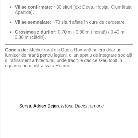
Villae confirmate:
~30 situri (ex: Deva, Hobița, Ciumăfaia,
Apahida).
Villae semnalate:
~70 situri aflate în curs de cercetare.
Grosimea zidurilor:
0,70 m - 0,90 m (incintă) / 0,40 m -
0,80 m (clădiri).
Concluzie:
Mediul rural din Dacia Romană nu era doar un
furnizor de hrană pentru legiuni, ci un spațiu de integrare socială
și rafinament arhitectural, unde tradițiile dacice s-au topit în
rigoarea administrativă a Romei.
Sursa: Adrian Bejan,
Istoria Daciei romane