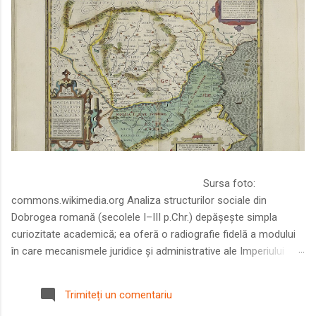
Sursa foto:
commons.wikimedia.org Analiza structurilor sociale din
Dobrogea romană (secolele I–III p.Chr.) depășește simpla
curiozitate academică; ea oferă o radiografie fidelă a modului
în care mecanismele juridice și administrative ale Imperiului
Roman au remodelat spațiul dintre Dunăre și Marea Neagră.
Într-o epocă în care prosperitatea excepțională a lumii romane
Trimiteți un comentariu
era susținută de o mobilitate socială dinamică și de o libertate