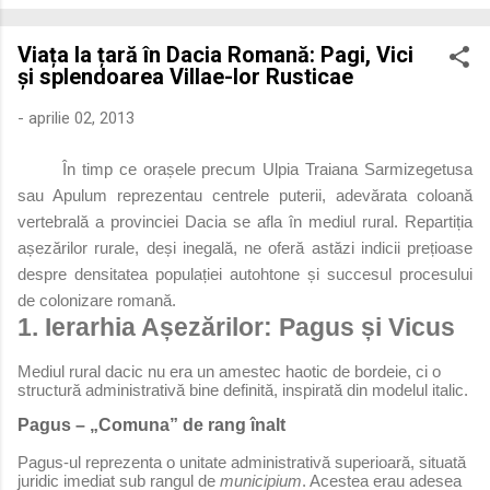
economică extinsă, Dobrogea a devenit un laborator complex
de fuziune etnică și culturală. Urmărirea penetrării elementului
Viața la țară în Dacia Romană: Pagi, Vici
roman – în special a cetățenilor romani ( cives Romani ) în
și splendoarea Villae-lor Rusticae
țesutul urban și rural dobrogean – ne permite să măsurăm cu
precizie profunzimea și ritmul procesului de rom...
-
aprilie 02, 2013
În timp ce orașele precum Ulpia Traiana Sarmizegetusa
sau Apulum reprezentau centrele puterii, adevărata coloană
vertebrală a provinciei Dacia se afla în mediul rural. Repartiția
așezărilor rurale, deși inegală, ne oferă astăzi indicii prețioase
despre densitatea populației autohtone și succesul procesului
de colonizare romană.
1. Ierarhia Așezărilor: Pagus și Vicus
Mediul rural dacic nu era un amestec haotic de bordeie, ci o
structură administrativă bine definită, inspirată din modelul italic.
Pagus – „Comuna” de rang înalt
Pagus-ul reprezenta o unitate administrativă superioară, situată
juridic imediat sub rangul de
municipium
. Acestea erau adesea