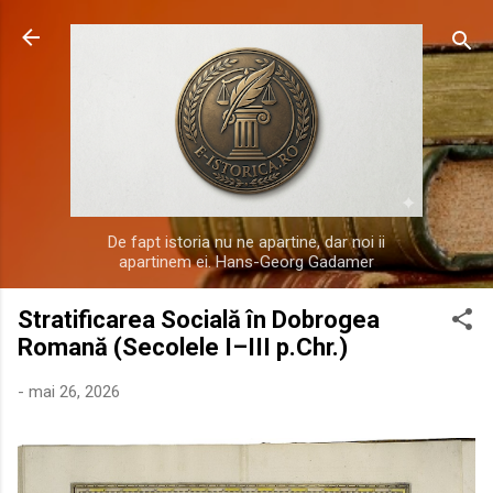
Treceți la conținutul principal
De fapt istoria nu ne apartine, dar noi ii
apartinem ei. Hans-Georg Gadamer
Stratificarea Socială în Dobrogea
Romană (Secolele I–III p.Chr.)
-
mai 26, 2026