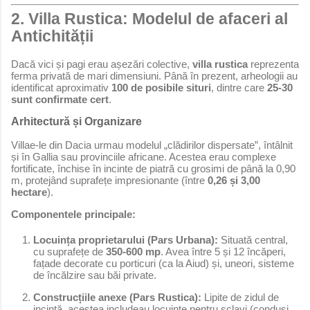
2. Villa Rustica: Modelul de afaceri al
Antichității
Dacă vici și pagi erau așezări colective,
villa rustica
reprezenta
ferma privată de mari dimensiuni. Până în prezent, arheologii au
identificat aproximativ
100 de posibile situri
, dintre care
25-30
sunt confirmate cert
.
Arhitectură și Organizare
Villae-le din Dacia urmau modelul „clădirilor dispersate”, întâlnit
și în Gallia sau provinciile africane. Acestea erau complexe
fortificate, închise în incinte de piatră cu grosimi de până la 0,90
m, protejând suprafețe impresionante (între
0,26 și 3,00
hectare
).
Componentele principale:
Locuința proprietarului (Pars Urbana):
Situată central,
cu suprafețe de
350-600 mp
. Avea între 5 și 12 încăperi,
fațade decorate cu porticuri (ca la Aiud) și, uneori, sisteme
de încălzire sau băi private.
Construcțiile anexe (Pars Rustica):
Lipite de zidul de
incintă, acestea includeau locuințe pentru sclavi (conduși