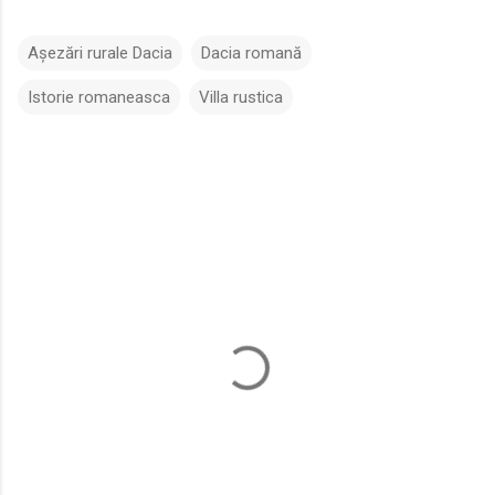
Așezări rurale Dacia
Dacia romană
Istorie romaneasca
Villa rustica
C
o
m
e
n
t
a
r
i
i