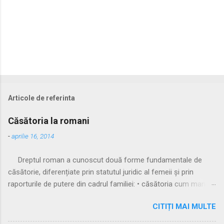
Articole de referinta
Căsătoria la romani
-
aprilie 16, 2014
Dreptul roman a cunoscut două forme fundamentale de
căsătorie, diferențiate prin statutul juridic al femeii și prin
raporturile de putere din cadrul familiei: • căsătoria cum manus
• căsătoria sine manu Multă vreme, singura formă recunoscută
CITIȚI MAI MULTE
și practicată a fost căsătoria cu manus, prin care femeia
trecea sub autoritatea soțului, devenind parte a familiei