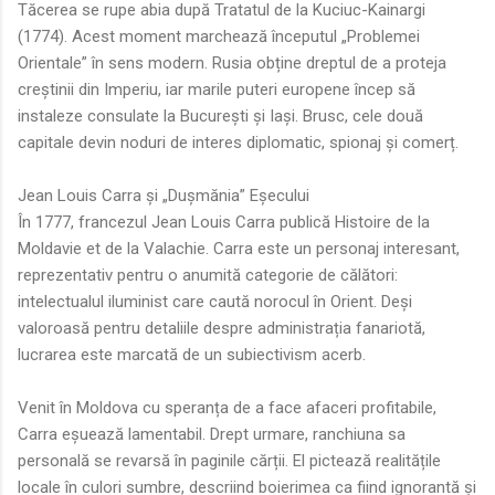
Tăcerea se rupe abia după Tratatul de la Kuciuc-Kainargi
(1774). Acest moment marchează începutul „Problemei
Orientale” în sens modern. Rusia obține dreptul de a proteja
creștinii din Imperiu, iar marile puteri europene încep să
instaleze consulate la București și Iași. Brusc, cele două
capitale devin noduri de interes diplomatic, spionaj și comerț.
Jean Louis Carra și „Dușmănia” Eșecului
În 1777, francezul Jean Louis Carra publică Histoire de la
Moldavie et de la Valachie. Carra este un personaj interesant,
reprezentativ pentru o anumită categorie de călători:
intelectualul iluminist care caută norocul în Orient. Deși
valoroasă pentru detaliile despre administrația fanariotă,
lucrarea este marcată de un subiectivism acerb.
Venit în Moldova cu speranța de a face afaceri profitabile,
Carra eșuează lamentabil. Drept urmare, ranchiuna sa
personală se revarsă în paginile cărții. El pictează realitățile
locale în culori sumbre, descriind boierimea ca fiind ignorantă și