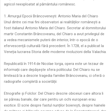
agricol neexploatat al pământului românesc.
1. Amurgul Epocii Brâncovenești: Antonio Maria del Chiaro
Unul dintre cei mai fini observatori ai realităților românești a
fost italianul Antonio Maria del Chiaro. Secretar al domnitorului
martir Constantin Brâncoveanu, del Chiaro a avut privilegiul de
a vedea mecanismele puterii din interior, într-o epocă de o
efervescență culturală fără precedent. În 1728, el a publicat la
Veneția lucrarea Storia delle moderne rivoluzioni della Valachia.
Republicată în 1914 de Nicolae Iorga, opera este un tezaur de
informații care depășește sfera politicului. Del Chiaro nu se
limitează la a descrie tragedia familiei Brâncoveanu, ci oferă o
radiografie completă a societății:
Etnografie și Folclor: Del Chiaro descrie obiceiuri care altora li
se păreau banale, dar care pentru un ochi european erau
exotice. El scrie despre fastul nunților boierești, despre hainele