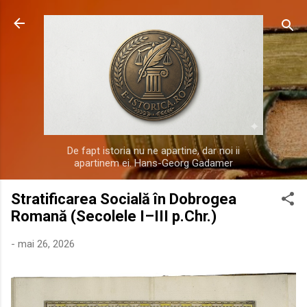
Treceți la conținutul principal
De fapt istoria nu ne apartine, dar noi ii
apartinem ei. Hans-Georg Gadamer
Stratificarea Socială în Dobrogea
Romană (Secolele I–III p.Chr.)
-
mai 26, 2026