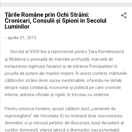
economică extinsă, Dobrogea a devenit un laborator complex
de fuziune etnică și culturală. Urmărirea penetrării elementului
Țările Române prin Ochi Străini:
roman – în special a cetățenilor romani ( cives Romani ) în
Cronicari, Consulii și Spioni în Secolul
țesutul urban și rural dobrogean – ne permite să măsurăm cu
Luminilor
precizie profunzimea și ritmul procesului de rom...
-
aprilie 01, 2013
Secolul al XVIII-lea a reprezentat pentru Țara Românească
și Moldova o perioadă de tranziție profundă, marcată de
instaurarea regimului fanariot și de intrarea Principatelor în
jocurile de putere ale marilor imperii. În acest context, mărturiile
călătorilor străini devin surse inestimabile, oferindu-ne detalii
despre viața cotidiană, economie și politică pe care cronicile
interne, adesea oficiale și rigide, le treceau cu vederea.
Pentru istoricul modern, acești călători sunt „camerele de
supraveghere” ale trecutului. Ei nu notează doar succesiunea
domniilor, ci și mirosul piețelor din București, luxul decadent al
curților domnești, starea jalnică a drumurilor sau potențialul