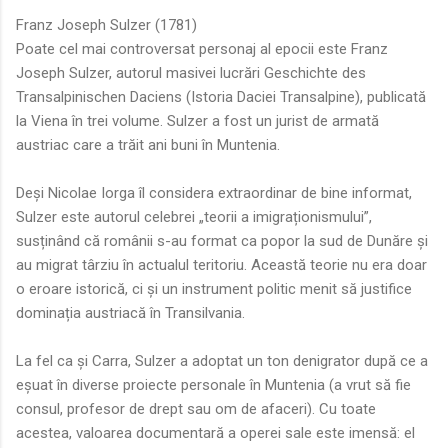
Franz Joseph Sulzer (1781)
Poate cel mai controversat personaj al epocii este Franz
Joseph Sulzer, autorul masivei lucrări Geschichte des
Transalpinischen Daciens (Istoria Daciei Transalpine), publicată
la Viena în trei volume. Sulzer a fost un jurist de armată
austriac care a trăit ani buni în Muntenia.
Deși Nicolae Iorga îl considera extraordinar de bine informat,
Sulzer este autorul celebrei „teorii a imigraționismului”,
susținând că românii s-au format ca popor la sud de Dunăre și
au migrat târziu în actualul teritoriu. Această teorie nu era doar
o eroare istorică, ci și un instrument politic menit să justifice
dominația austriacă în Transilvania.
La fel ca și Carra, Sulzer a adoptat un ton denigrator după ce a
eșuat în diverse proiecte personale în Muntenia (a vrut să fie
consul, profesor de drept sau om de afaceri). Cu toate
acestea, valoarea documentară a operei sale este imensă: el