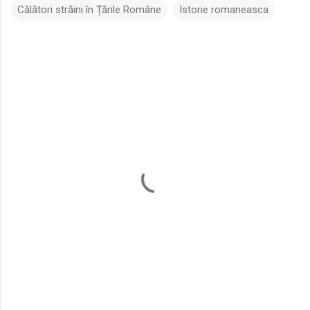
Călători străini în Țările Române
Istorie romaneasca
C
o
m
e
n
t
a
r
i
i