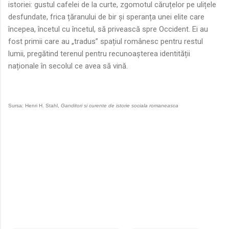
istoriei: gustul cafelei de la curte, zgomotul căruțelor pe ulițele
desfundate, frica țăranului de bir și speranța unei elite care
începea, încetul cu încetul, să privească spre Occident. Ei au
fost primii care au „tradus” spațiul românesc pentru restul
lumii, pregătind terenul pentru recunoașterea identității
naționale în secolul ce avea să vină.
Sursa: Henri H. Stahl,
Ganditori si curente de istorie sociala romaneasca