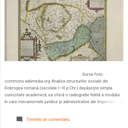
Sursa foto:
commons.wikimedia.org Analiza structurilor sociale din
Dobrogea romană (secolele I–III p.Chr.) depășește simpla
curiozitate academică; ea oferă o radiografie fidelă a modului
în care mecanismele juridice și administrative ale Imperiului
Roman au remodelat spațiul dintre Dunăre și Marea Neagră.
Într-o epocă în care prosperitatea excepțională a lumii romane
Trimiteți un comentariu
era susținută de o mobilitate socială dinamică și de o libertate