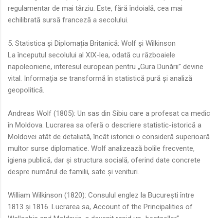
regulamentar de mai târziu. Este, fără îndoială, cea mai
echilibrată sursă franceză a secolului.
5. Statistica și Diplomația Britanică: Wolf și Wilkinson
La începutul secolului al XIX-lea, odată cu războaiele
napoleoniene, interesul european pentru „Gura Dunării” devine
vital. Informația se transformă în statistică pură și analiză
geopolitică.
Andreas Wolf (1805): Un sas din Sibiu care a profesat ca medic
în Moldova. Lucrarea sa oferă o descriere statistic-istorică a
Moldovei atât de detaliată, încât istoricii o consideră superioară
multor surse diplomatice. Wolf analizează bolile frecvente,
igiena publică, dar și structura socială, oferind date concrete
despre numărul de familii, sate și venituri.
William Wilkinson (1820): Consulul englez la București între
1813 și 1816. Lucrarea sa, Account of the Principalities of