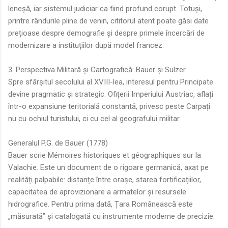
leneșă, iar sistemul judiciar ca fiind profund corupt. Totuși,
printre rândurile pline de venin, cititorul atent poate găsi date
prețioase despre demografie și despre primele încercări de
modernizare a instituțiilor după model francez.
3. Perspectiva Militară și Cartografică: Bauer și Sulzer
Spre sfârșitul secolului al XVIII-lea, interesul pentru Principate
devine pragmatic și strategic. Ofițerii Imperiului Austriac, aflați
într-o expansiune teritorială constantă, privesc peste Carpați
nu cu ochiul turistului, ci cu cel al geografului militar.
Generalul P.G. de Bauer (1778)
Bauer scrie Mémoires historiques et géographiques sur la
Valachie. Este un document de o rigoare germanică, axat pe
realități palpabile: distanțe între orașe, starea fortificațiilor,
capacitatea de aprovizionare a armatelor și resursele
hidrografice. Pentru prima dată, Țara Românească este
„măsurată” și catalogată cu instrumente moderne de precizie.