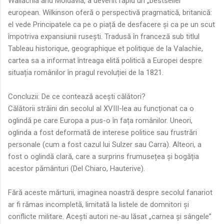
Wallachia and Moldavia, a devenit rapid un „bestseller”
european. Wilkinson oferă o perspectivă pragmatică, britanică:
el vede Principatele ca pe o piață de desfacere și ca pe un scut
împotriva expansiunii rusești. Tradusă în franceză sub titlul
Tableau historique, geographique et politique de la Valachie,
cartea sa a informat întreaga elită politică a Europei despre
situația românilor în pragul revoluției de la 1821.
Concluzii: De ce contează acești călători?
Călătorii străini din secolul al XVIII-lea au funcționat ca o
oglindă pe care Europa a pus-o în fața românilor. Uneori,
oglinda a fost deformată de interese politice sau frustrări
personale (cum a fost cazul lui Sulzer sau Carra). Alteori, a
fost o oglindă clară, care a surprins frumusețea și bogăția
acestor pământuri (Del Chiaro, Hauterive).
Fără aceste mărturii, imaginea noastră despre secolul fanariot
ar fi rămas incompletă, limitată la listele de domnitori și
conflicte militare. Acești autori ne-au lăsat „carnea și sângele”