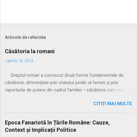
Articole de referinta
Căsătoria la romani
-
aprilie 16, 2014
Dreptul roman a cunoscut două forme fundamentale de
căsătorie, diferențiate prin statutul juridic al femeii și prin
raporturile de putere din cadrul familiei: • căsătoria cum manus
• căsătoria sine manu Multă vreme, singura formă recunoscută
CITIȚI MAI MULTE
și practicată a fost căsătoria cu manus, prin care femeia
trecea sub autoritatea soțului, devenind parte a familiei
acestuia. Spre sfârșitul Republicii, tot mai multe femei au
Epoca Fanariotă în Țările Române: Cauze,
început să evite această subordonare, trăind în uniuni
Context și Implicații Politice
nelegitime. Pentru a limita fenomenul, romanii au recunoscut și