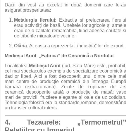
Dacii din vest au excelat în două domenii care le-au
asigurat prosperitatea:
Metalurgia fierului:
Extracția și prelucrarea fierului
erau activități de bază. Uneltele lor agricole și armele
erau de o calitate remarcabilă, fiind adesea căutate și
de triburile migratoare vecine.
Olăria:
Aceasta a reprezentat „industria” lor de export.
Medieșul Aurit: „Fabrica” de Ceramică a Nordului
Localitatea
Medieșul Aurit
(jud. Satu Mare) este, probabil,
cel mai spectaculos exemplu de specializare economică a
dacilor liberi. Aici a fost descoperit unul dintre cele mai
mari centre de producție ceramică din întreaga Europă
barbară (extra-romană). Zecile de cuptoare de ars
ceramică descoperite arată o producție de masă: vase
mari de provizii, fructiere elegante și oale de uz cotidian.
Tehnologia folosită era la standarde romane, demonstrând
un transfer cultural intens.
4. Tezaurele: „Termometrul”
Relațiilor cu Imperiul