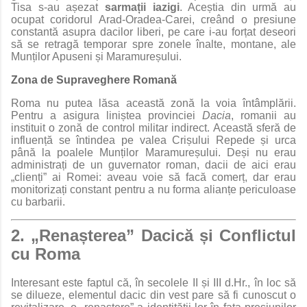
Tisa s-au așezat
sarmații iazigi
. Aceștia din urmă au
ocupat coridorul Arad-Oradea-Carei, creând o presiune
constantă asupra dacilor liberi, pe care i-au forțat deseori
să se retragă temporar spre zonele înalte, montane, ale
Munților Apuseni și Maramureșului.
Zona de Supraveghere Romană
Roma nu putea lăsa această zonă la voia întâmplării.
Pentru a asigura liniștea provinciei
Dacia
, romanii au
instituit o zonă de control militar indirect. Această sferă de
influență se întindea pe valea Crișului Repede și urca
până la poalele Munților Maramureșului. Deși nu erau
administrați de un guvernator roman, dacii de aici erau
„clienți” ai Romei: aveau voie să facă comerț, dar erau
monitorizați constant pentru a nu forma alianțe periculoase
cu barbarii.
2. „Renașterea” Dacică și Conflictul
cu Roma
Interesant este faptul că, în secolele II și III d.Hr., în loc să
se dilueze, elementul dacic din vest pare să fi cunoscut o