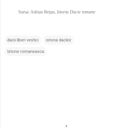
Sursa: Adrian Bejan,
Istoria Dacie romane
dacii liberi vestici
istoria dacilor
Istorie romaneasca
C
o
m
e
n
t
a
r