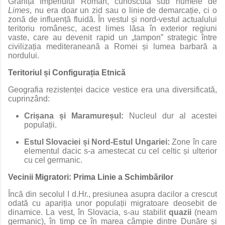
Granița Imperiului Roman, cunoscută sub numele de
Limes
, nu era doar un zid sau o linie de demarcație, ci o
zonă de influență fluidă. În vestul și nord-vestul actualului
teritoriu românesc, acest limes lăsa în exterior regiuni
vaste, care au devenit rapid un „tampon” strategic între
civilizația mediteraneană a Romei și lumea barbară a
nordului.
Teritoriul și Configurația Etnică
Geografia rezistenței dacice vestice era una diversificată,
cuprinzând:
Crișana și Maramureșul:
Nucleul dur al acestei
populații.
Estul Slovaciei și Nord-Estul Ungariei:
Zone în care
elementul dacic s-a amestecat cu cel celtic și ulterior
cu cel germanic.
Vecinii Migratori: Prima Linie a Schimbărilor
Încă din secolul I d.Hr., presiunea asupra dacilor a crescut
odată cu apariția unor populații migratoare deosebit de
dinamice. La vest, în Slovacia, s-au stabilit
quazii
(neam
germanic), în timp ce în marea câmpie dintre Dunăre și