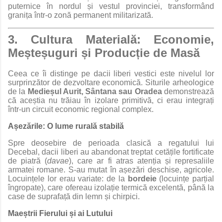
puternice în nordul și vestul provinciei, transformând
granița într-o zonă permanent militarizată.
3. Cultura Materială: Economie,
Meșteșuguri și Producție de Masă
Ceea ce îi distinge pe dacii liberi vestici este nivelul lor
surprinzător de dezvoltare economică. Siturile arheologice
de la
Medieșul Aurit, Sântana sau Oradea
demonstrează
că aceștia nu trăiau în izolare primitivă, ci erau integrați
într-un circuit economic regional complex.
Așezările: O lume rurală stabilă
Spre deosebire de perioada clasică a regatului lui
Decebal, dacii liberi au abandonat treptat cetățile fortificate
de piatră (
davae
), care ar fi atras atenția și represaliile
armatei romane. S-au mutat în așezări deschise, agricole.
Locuințele lor erau variate: de la
bordeie
(locuințe parțial
îngropate), care ofereau izolație termică excelentă, până la
case de suprafață din lemn și chirpici.
Maeștrii Fierului și ai Lutului