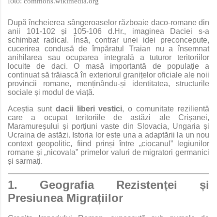
foto:
commons.wikimedia.org
După încheierea sângeroaselor războaie daco-romane din
anii 101-102 și 105-106 d.Hr., imaginea Daciei s-a
schimbat radical. Însă, contrar unei idei preconcepute,
cucerirea condusă de împăratul Traian nu a însemnat
anihilarea sau ocuparea integrală a tuturor teritoriilor
locuite de daci. O masă importantă de populație a
continuat să trăiască în exteriorul granițelor oficiale ale noii
provincii romane, menținându-și identitatea, structurile
sociale și modul de viață.
Aceștia sunt
dacii liberi vestici
, o comunitate rezilientă
care a ocupat teritoriile de astăzi ale Crișanei,
Maramureșului și porțiuni vaste din Slovacia, Ungaria și
Ucraina de astăzi. Istoria lor este una a adaptării la un nou
context geopolitic, fiind prinși între „ciocanul” legiunilor
romane și „nicovala” primelor valuri de migratori germanici
și sarmați.
1. Geografia Rezistenței și
Presiunea Migrațiilor