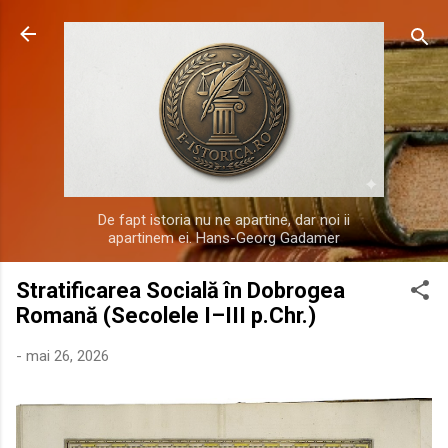
Treceți la conținutul principal
De fapt istoria nu ne apartine, dar noi ii
apartinem ei. Hans-Georg Gadamer
Stratificarea Socială în Dobrogea
Romană (Secolele I–III p.Chr.)
-
mai 26, 2026