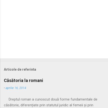
i
i
Articole de referinta
Căsătoria la romani
-
aprilie 16, 2014
Dreptul roman a cunoscut două forme fundamentale de
căsătorie, diferențiate prin statutul juridic al femeii și prin