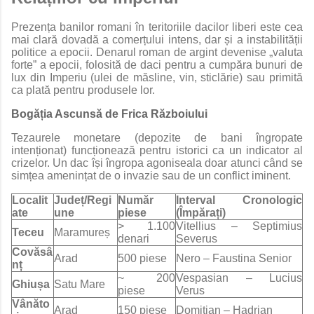
Prezența banilor romani în teritoriile dacilor liberi este cea
mai clară dovadă a comerțului intens, dar și a instabilității
politice a epocii. Denarul roman de argint devenise „valuta
forte” a epocii, folosită de daci pentru a cumpăra bunuri de
lux din Imperiu (ulei de măsline, vin, sticlărie) sau primită
ca plată pentru produsele lor.
Bogăția Ascunsă de Frica Războiului
Tezaurele monetare (depozite de bani îngropate
intenționat) funcționează pentru istorici ca un indicator al
crizelor. Un dac își îngropa agoniseala doar atunci când se
simțea amenințat de o invazie sau de un conflict iminent.
Localit
Județ/Regi
Număr
Interval Cronologic
ate
une
piese
(Împărați)
> 1.100
Vitellius – Septimius
Teceu
Maramureș
denari
Severus
Covăsâ
Arad
500 piese
Nero – Faustina Senior
nț
~ 200
Vespasian – Lucius
Ghiușa
Satu Mare
piese
Verus
Vânăto
Arad
150 piese
Domițian – Hadrian