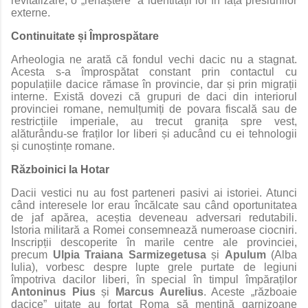
revitalizare, o „renaștere” a identității lor în fața presiunilor
externe.
Continuitate și Împrospătare
Arheologia ne arată că fondul vechi dacic nu a stagnat.
Acesta s-a împrospătat constant prin contactul cu
populațiile dacice rămase în provincie, dar și prin migrații
interne. Există dovezi că grupuri de daci din interiorul
provinciei romane, nemulțumiți de povara fiscală sau de
restricțiile imperiale, au trecut granița spre vest,
alăturându-se fraților lor liberi și aducând cu ei tehnologii
și cunoștințe romane.
Războinici la Hotar
Dacii vestici nu au fost parteneri pasivi ai istoriei. Atunci
când interesele lor erau încălcate sau când oportunitatea
de jaf apărea, aceștia deveneau adversari redutabili.
Istoria militară a Romei consemnează numeroase ciocniri.
Inscripții descoperite în marile centre ale provinciei,
precum
Ulpia Traiana Sarmizegetusa
și
Apulum
(Alba
Iulia), vorbesc despre lupte grele purtate de legiuni
împotriva dacilor liberi, în special în timpul împăraților
Antoninus Pius
și
Marcus Aurelius
. Aceste „războaie
dacice” uitate au forțat Roma să mențină garnizoane