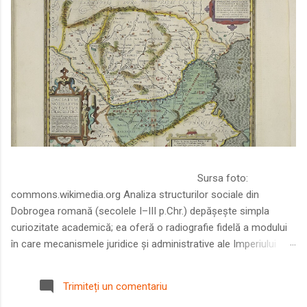
Sursa foto:
commons.wikimedia.org Analiza structurilor sociale din
Dobrogea romană (secolele I–III p.Chr.) depășește simpla
curiozitate academică; ea oferă o radiografie fidelă a modului
în care mecanismele juridice și administrative ale Imperiului
Roman au remodelat spațiul dintre Dunăre și Marea Neagră.
Într-o epocă în care prosperitatea excepțională a lumii romane
Trimiteți un comentariu
era susținută de o mobilitate socială dinamică și de o libertate