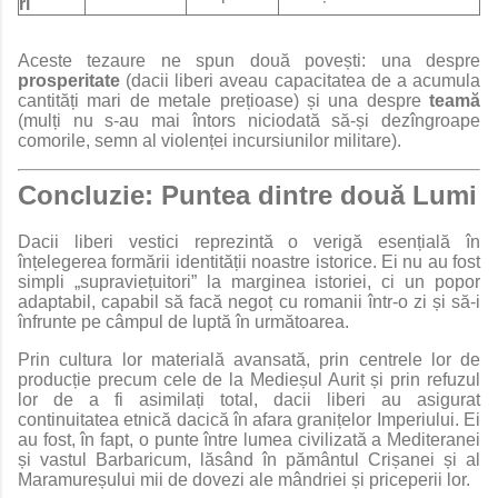
ri
Aceste tezaure ne spun două povești: una despre
prosperitate
(dacii liberi aveau capacitatea de a acumula
cantități mari de metale prețioase) și una despre
teamă
(mulți nu s-au mai întors niciodată să-și dezîngroape
comorile, semn al violenței incursiunilor militare).
Concluzie: Puntea dintre două Lumi
Dacii liberi vestici reprezintă o verigă esențială în
înțelegerea formării identității noastre istorice. Ei nu au fost
simpli „supraviețuitori” la marginea istoriei, ci un popor
adaptabil, capabil să facă negoț cu romanii într-o zi și să-i
înfrunte pe câmpul de luptă în următoarea.
Prin cultura lor materială avansată, prin centrele lor de
producție precum cele de la Medieșul Aurit și prin refuzul
lor de a fi asimilați total, dacii liberi au asigurat
continuitatea etnică dacică în afara granițelor Imperiului. Ei
au fost, în fapt, o punte între lumea civilizată a Mediteranei
și vastul Barbaricum, lăsând în pământul Crișanei și al
Maramureșului mii de dovezi ale mândriei și priceperii lor.