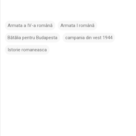
Armata a IV-a română
Armata I română
Bătălia pentru Budapesta
campania din vest 1944
Istorie romaneasca
C
o
m
e
n
t
a
r
i