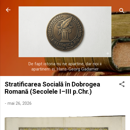
Treceți la conținutul principal
De fapt istoria nu ne apartine, dar noi ii
apartinem ei. Hans-Georg Gadamer
Stratificarea Socială în Dobrogea
Romană (Secolele I–III p.Chr.)
-
mai 26, 2026