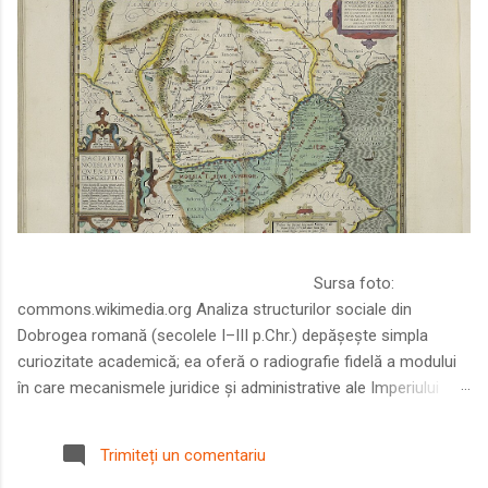
Sursa foto:
commons.wikimedia.org Analiza structurilor sociale din
Dobrogea romană (secolele I–III p.Chr.) depășește simpla
curiozitate academică; ea oferă o radiografie fidelă a modului
în care mecanismele juridice și administrative ale Imperiului
Roman au remodelat spațiul dintre Dunăre și Marea Neagră.
Într-o epocă în care prosperitatea excepțională a lumii romane
Trimiteți un comentariu
era susținută de o mobilitate socială dinamică și de o libertate