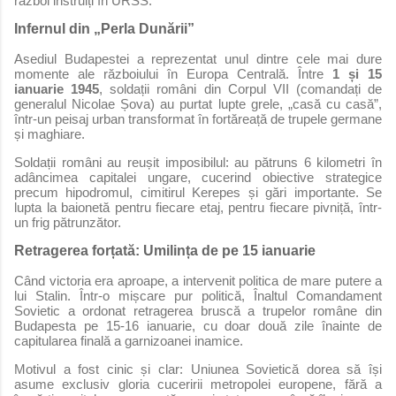
război instruiți în URSS.
Infernul din „Perla Dunării”
Asediul Budapestei a reprezentat unul dintre cele mai dure
momente ale războiului în Europa Centrală. Între
1 și 15
ianuarie 1945
, soldații români din Corpul VII (comandați de
generalul Nicolae Șova) au purtat lupte grele, „casă cu casă”,
într-un peisaj urban transformat în fortăreață de trupele germane
și maghiare.
Soldații români au reușit imposibilul: au pătruns 6 kilometri în
adâncimea capitalei ungare, cucerind obiective strategice
precum hipodromul, cimitirul Kerepes și gări importante. Se
lupta la baionetă pentru fiecare etaj, pentru fiecare pivniță, într-
un frig pătrunzător.
Retragerea forțată: Umilința de pe 15 ianuarie
Când victoria era aproape, a intervenit politica de mare putere a
lui Stalin. Într-o mișcare pur politică, Înaltul Comandament
Sovietic a ordonat retragerea bruscă a trupelor române din
Budapesta pe 15-16 ianuarie, cu doar două zile înainte de
capitularea finală a garnizoanei inamice.
Motivul a fost cinic și clar: Uniunea Sovietică dorea să își
asume exclusiv gloria cuceririi metropolei europene, fără a