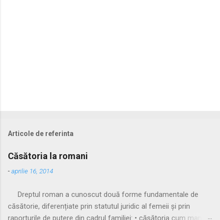
i
Articole de referinta
Căsătoria la romani
-
aprilie 16, 2014
Dreptul roman a cunoscut două forme fundamentale de
căsătorie, diferențiate prin statutul juridic al femeii și prin
raporturile de putere din cadrul familiei: • căsătoria cum manus