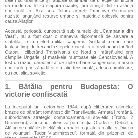
cele mai dramatice și radicale schimbări de direcție din istoria
sa modernă. Într-o singură noapte, țara a ieșit dintr-o alianță
epuizantă cu Axa și a întors armele împotriva Germaniei
naziste, angajând resurse umane și materiale colosale pentru
cauza Aliaților.
Această perioadă, cunoscută sub numele de
„Campania din
Vest”
, nu a fost doar o manevră diplomatică de salvare a
statalității, ci un efort militar sângeros. Soldatul român, care
luptase timp de trei ani în stepele rusești, s-a trezit acum forțând
Carpații, eliberând Transilvania de Nord și mărșăluind prin
câmpiile Ungariei și masivele muntoase ale Cehoslovaciei. A
fost un război caracterizat de lupte urbane sângeroase, marșuri
epuizante prin zăpadă și o relație tensionată, adesea umilitoare,
cu noul aliat sovietic.
1. Bătălia pentru Budapesta: O
victorie confiscată
La începutul lunii octombrie 1944, după eliberarea ultimelor
brazde de pământ românesc din Transilvania, Armata I română,
subordonată strategic comandamentului sovietic (Frontul 2
Ucrainean), a început ofensiva pe direcția Oradea – Debrețin.
Alături de unitățile de elită ale armatei regulate s-a aflat și Divizia
de voluntari „Tudor Vladimirescu”, formată din prizonieri de