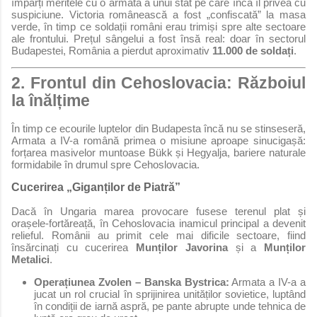
împărți meritele cu o armată a unui stat pe care încă îl privea cu
suspiciune. Victoria românească a fost „confiscată” la masa
verde, în timp ce soldații români erau trimiși spre alte sectoare
ale frontului. Prețul sângelui a fost însă real: doar în sectorul
Budapestei, România a pierdut aproximativ
11.000 de soldați
.
2. Frontul din Cehoslovacia: Războiul
la înălțime
În timp ce ecourile luptelor din Budapesta încă nu se stinseseră,
Armata a IV-a română primea o misiune aproape sinucigașă:
forțarea masivelor muntoase Bükk și Hegyalja, bariere naturale
formidabile în drumul spre Cehoslovacia.
Cucerirea „Giganților de Piatră”
Dacă în Ungaria marea provocare fusese terenul plat și
orașele-fortăreață, în Cehoslovacia inamicul principal a devenit
relieful. Românii au primit cele mai dificile sectoare, fiind
însărcinați cu cucerirea
Munților Javorina
și a
Munților
Metalici
.
Operațiunea Zvolen – Banska Bystrica:
Armata a IV-a a
jucat un rol crucial în sprijinirea unităților sovietice, luptând
în condiții de iarnă aspră, pe pante abrupte unde tehnica de