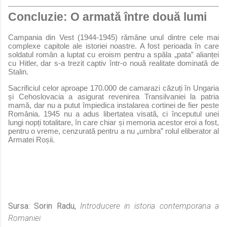
Concluzie: O armată între două lumi
Campania din Vest (1944-1945) rămâne unul dintre cele mai
complexe capitole ale istoriei noastre. A fost perioada în care
soldatul român a luptat cu eroism pentru a spăla „pata” alianței
cu Hitler, dar s-a trezit captiv într-o nouă realitate dominată de
Stalin.
Sacrificiul celor aproape 170.000 de camarazi căzuți în Ungaria
și Cehoslovacia a asigurat revenirea Transilvaniei la patria
mamă, dar nu a putut împiedica instalarea cortinei de fier peste
România. 1945 nu a adus libertatea visată, ci începutul unei
lungi nopți totalitare, în care chiar și memoria acestor eroi a fost,
pentru o vreme, cenzurată pentru a nu „umbra” rolul eliberator al
Armatei Roșii.
Sursa: Sorin Radu,
Introducere in istoria contemporana a
Romaniei