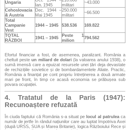
Ungaria
~43.000
Ian. 1945
militari
Cehoslovacia
Dec. 1944 –
250.000
~66.500
& Austria
Mai 1945
militari
Total
Campanie
1944 – 1945
538.536
169.822
Vest
TOTAL
Peste 1
1941 – 1945
794.562
RĂZBOI
milion
Efortul financiar a fost, de asemenea, paralizant. România a
cheltuit peste
un miliard de dolari
(la valoarea anului 1938), o
sumă imensă care a epuizat resursele unei țări deja devastate
de rechizițiile sovietice și de bombardamentele Aliate. Practic,
România a finanțat pe cont propriu întreținerea a două armate
mari pe front, în timp ce acasă economia se prăbușea sub
povara ocupației.
4. Tratatul de la Paris (1947):
Recunoaștere refuzată
În ciuda faptului că România s-a situat pe
locul al patrulea
ca
număr de jertfe în rândul națiunilor care au luptat împotriva Axei
(după URSS, SUA și Marea Britanie), logica Războiului Rece și