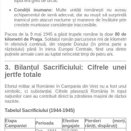
luptă era greu de urcat.
Condiții inumane:
Multe unități românești nu aveau
echipamentul de iarnă adecvat, dar au reușit să surprindă
inamicul prin atacuri nocturne și manevre de învăluire prin
crestele muntoase considerate inaccesibile.
Pacea de la 9 mai 1945 a găsit trupele române la doar
80 de
kilometri de Praga
. Soldatul român parcursese mii de kilometri
în ofensivă continuă, din stepele Donului (în prima parte a
războiului) până în inima Europei Centrale, fiind una dintre
puținele armate care au luptat neîncetat timp de patru ani.
3. Bilanțul Sacrificiului: Cifrele unei
jertfe totale
Efortul militar al României în Campania din Vest nu a fost unul
simbolic, ci substanțial. Cifrele plasează România în topul
națiunilor care au contribuit direct la zdrobirea mașinii de război
naziste.
Tabelul Sacrificiului (1944-1945)
Etapa
Efective
Pierderi (morți,
Perioada
Campaniei
angajate
răniți, dispăruți)
Oct. 1944 –
210.000