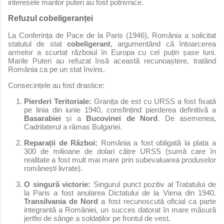
interesele marilor puteri au fost potrivnice.
Refuzul cobeligeranței
La Conferința de Pace de la Paris (1946), România a solicitat
statutul de stat
cobeligerant
, argumentând că întoarcerea
armelor a scurtat războiul în Europa cu cel puțin șase luni.
Marile Puteri au refuzat însă această recunoaștere, tratând
România ca pe un stat învins.
Consecințele au fost drastice:
Pierderi Teritoriale:
Granița de est cu URSS a fost fixată
pe linia din iunie 1940, consfințind pierderea definitivă a
Basarabiei
și a
Bucovinei de Nord
. De asemenea,
Cadrilaterul a rămas Bulgariei.
Reparații de Război:
România a fost obligată la plata a
300 de milioane de dolari către URSS (sumă care în
realitate a fost mult mai mare prin subevaluarea produselor
românești livrate).
O singură victorie:
Singurul punct pozitiv al Tratatului de
la Paris a fost anularea Dictatului de la Viena din 1940.
Transilvania de Nord
a fost recunoscută oficial ca parte
integrantă a României, un succes datorat în mare măsură
jertfei de sânge a soldaților pe frontul de vest.