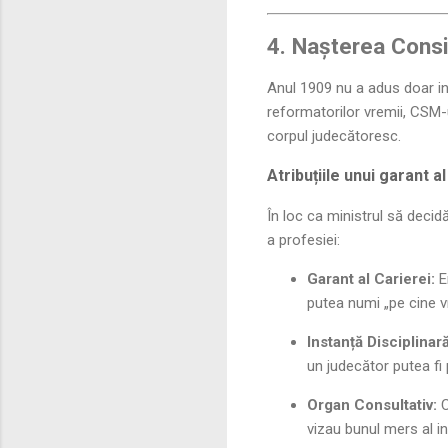
4. Nașterea Consil
Anul 1909 nu a adus doar ina
reformatorilor vremii, CSM-
corpul judecătoresc.
Atribuțiile unui garant al
În loc ca ministrul să deci
a profesiei:
Garant al Carierei:
Em
putea numi „pe cine vr
Instanță Disciplinară
un judecător putea fi p
Organ Consultativ:
C
vizau bunul mers al in