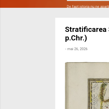
De fapt istoria nu ne apar
Stratificarea
p.Chr.)
-
mai 26, 2026