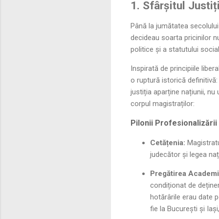
1. Sfârșitul Justi
Până la jumătatea secolului 
decideau soarta pricinilor nu
politice și a statutului social
Inspirată de principiile libe
o ruptură istorică definitiv
justiția aparține națiunii, nu
corpul magistraților:
Pilonii Profesionalizării
Cetățenia:
Magistratu
judecător și legea naț
Pregătirea Academi
condiționat de deținer
hotărârile erau date p
fie la București și Iași