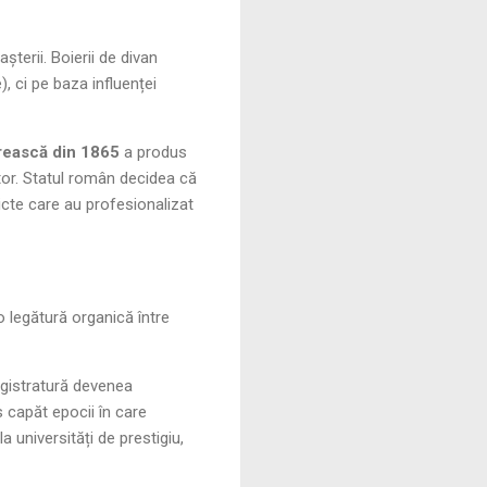
șterii. Boierii de divan
), ci pe baza influenței
rească din 1865
a produs
ător. Statul român decidea că
tricte care au profesionalizat
o legătură organică între
gistratură devenea
 capăt epocii în care
a universități de prestigiu,