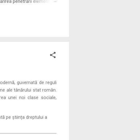
rirea penetrării elementului
 ne permite să măsurăm cu
modernă, guvernată de reguli
rme ale tânărului stat român.
rea unei noi clase sociale,
tă pe știința dreptului a