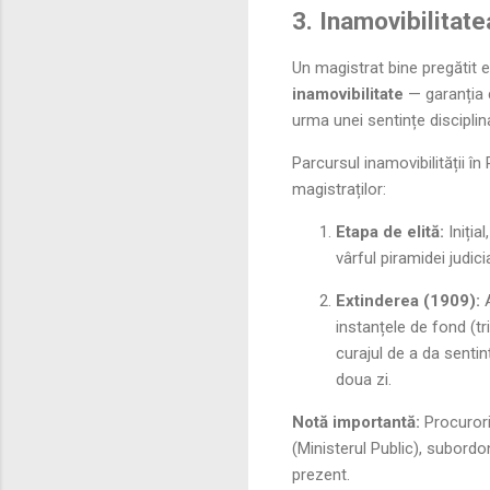
3. Inamovibilitate
Un magistrat bine pregătit e
inamovibilitate
— garanția c
urma unei sentințe disciplin
Parcursul inamovibilității în
magistraților:
Etapa de elită:
Iniția
vârful piramidei judici
Extinderea (1909):
A
instanțele de fond (tri
curajul de a da sentin
doua zi.
Notă importantă:
Procurorii
(Ministerul Public), subordo
prezent.