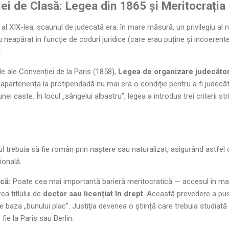
ției de Clasă: Legea din 1865 și Meritocrația
al XIX-lea, scaunul de judecată era, în mare măsură, un privilegiu al na
 neapărat în funcție de coduri juridice (care erau puține și incoerente
.
rale ale Convenției de la Paris (1858),
Legea de organizare judecăto
ă: apartenența la protipendadă nu mai era o condiție pentru a fi judec
 unei caste. În locul „sângelui albastru”, legea a introdus trei criterii s
l trebuia să fie român prin naștere sau naturalizat, asigurând astfel 
ională.
că:
Poate cea mai importantă barieră meritocratică — accesul în ma
ea titlului de
doctor sau licențiat în drept
. Această prevedere a pus
e baza „bunului plac”. Justiția devenea o știință care trebuia studiată l
, fie la Paris sau Berlin.