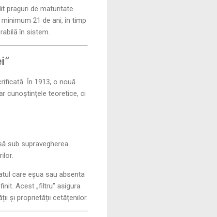
lit praguri de maturitate
e minimum 21 de ani, în timp
rabilă în sistem.
i”
rificată. În 1913, o nouă
r cunoștințele teoretice, ci
ensă sub supravegherea
ilor.
datul care eșua sau absenta
nit. Acest „filtru” asigura
i și proprietății cetățenilor.