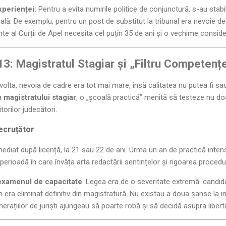
xperienței:
Pentru a evita numirile politice de conjunctură, s-au stabi
nală. De exemplu, pentru un post de substitut la tribunal era nevoie d
te al Curții de Apel necesita cel puțin 35 de ani și o vechime conside
13: Magistratul Stagiar și „Filtru Competențe
lta, nevoia de cadre era tot mai mare, însă calitatea nu putea fi sac
ia
magistratului stagiar
, o „școală practică” menită să testeze nu doa
itorilor judecători.
ecruțător
imediat după licență, la 21 sau 22 de ani. Urma un an de practică int
perioadă în care învăța arta redactării sentințelor și rigoarea procedur
examenul de capacitate
. Legea era de o severitate extremă: candi
era eliminat definitiv din magistratură. Nu existau a doua șanse la infi
nerațiilor de juriști ajungeau să poarte robă și să decidă asupra libertăți