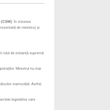
ii (CSM)
. În viziunea
rezentată de ministru) și
at rolul de instanță supremă
traților. Ministrul nu mai
orilor inamovibili. Astfel,
ectele legislative care