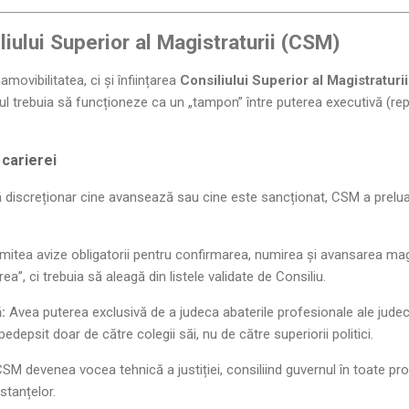
iului Superior al Magistraturii (CSM)
movibilitatea, ci și înființarea
Consiliului Superior al Magistratur
ul trebuia să funcționeze ca un „tampon” între puterea executivă (rep
 carierei
dă discreționar cine avansează sau cine este sancționat, CSM a prelu
itea avize obligatorii pentru confirmarea, numirea și avansarea magis
ea”, ci trebuia să aleagă din listele validate de Consiliu.
:
Avea puterea exclusivă de a judeca abaterile profesionale ale judecăt
edepsit doar de către colegii săi, nu de către superiorii politici.
SM devenea vocea tehnică a justiției, consiliind guvernul în toate proi
stanțelor.