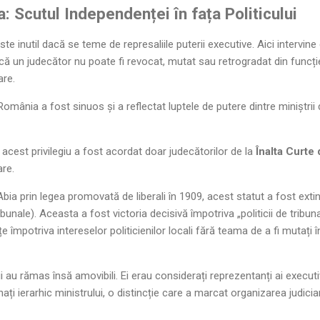
a: Scutul Independenței în fața Politicului
ste inutil dacă se teme de represaliile puterii executive. Aici intervin
ă un judecător nu poate fi revocat, mutat sau retrogradat din funcți
are.
 România a fost sinuos și a reflectat luptele de putere dintre miniștrii d
l, acest privilegiu a fost acordat doar judecătorilor de la
Înalta Curte 
are.
bia prin legea promovată de liberali în 1909, acest statut a fost exti
bunale). Aceasta a fost victoria decisivă împotriva „politicii de tribuna
țe împotriva intereselor politicienilor locali fără teama de a fi mutați 
 au rămas însă amovibili. Ei erau considerați reprezentanți ai executiv
nați ierarhic ministrului, o distincție care a marcat organizarea judi