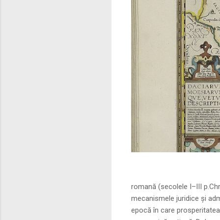
Sursa foto: commo
romană (secolele I–III p.Ch
mecanismele juridice și adm
epocă în care prosperitatea