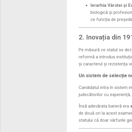
Ierarhia Vârstei și E
biologică și profesio
ce funcția de președin
2. Inovația din 19
Pe măsură ce statul se dezvo
reformă a introdus instituț
și caracterul și rezistența vi
Un sistem de selecție n
Candidatul intra în sistem 
judecătorilor cu experiență, 
Însă adevărata barieră era
de două ori la acest examen 
statului că doar vârfurile ge