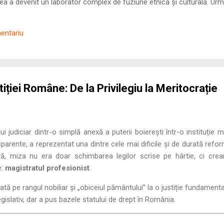
 a devenit un laborator complex de fuziune etnică și culturală. Urmă
nilor romani ( cives Romani ) în țesutul urban și rural dobrogean –
ul procesului de rom...
mentariu
ției Române: De la Privilegiu la Meritocrație
 judiciar dintr-o simplă anexă a puterii boierești într-o instituție 
parente, a reprezentat una dintre cele mai dificile și de durată refo
ă, miza nu era doar schimbarea legilor scrise pe hârtie, ci crea
e:
magistratul profesionist
.
tă pe rangul nobiliar și „obiceiul pământului” la o justiție fundamenta
egislativ, dar a pus bazele statului de drept în România.