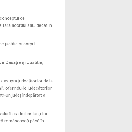
e conceptul de
e fără acordul său, decât în
e justiție și corpul
de Casație și Justiție
,
ns asupra judecătorilor de la
l”, oferindu-le judecătorilor
într-un județ îndepărtat a
ului în cadrul instanțelor
ciară românească până în