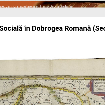
tine, dar noi ii apartinem ei. Hans-Georg Gadamer
 Socială în Dobrogea Romană (Seco