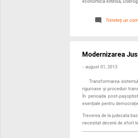
economică extinsă, Dobrogea
roman – în special a cetățe
precizie profunzimea și ritm
Trimiteți un co
Modernizarea Justi
-
august 01, 2013
Transformarea sistemului
riguroase și proceduri trans
În perioada post-pașoptist
esențiale pentru democrați
Trecerea de la judecata baza
necesitat decenii de efort l