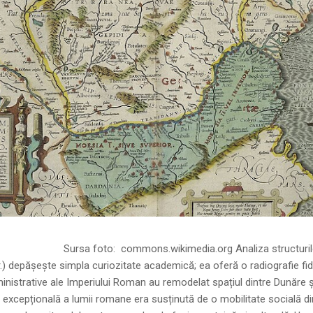
ns.wikimedia.org Analiza structurilor socia
r.) depășește simpla curiozitate academică; ea oferă o radiografie fid
inistrative ale Imperiului Roman au remodelat spațiul dintre Dunăre 
 excepțională a lumii romane era susținută de o mobilitate socială di