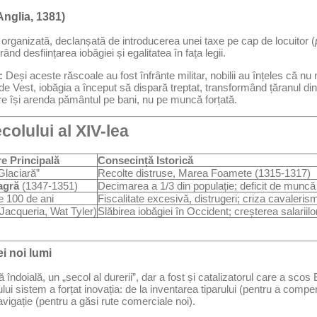
Anglia, 1381)
organizată, declanșată de introducerea unei taxe pe cap de locuitor (
nd desființarea iobăgiei și egalitatea în fața legii.
:
Deși aceste răscoale au fost înfrânte militar, nobilii au înțeles că n
 de Vest, iobăgia a început să dispară treptat, transformând țăranul din
re își arenda pământul pe bani, nu pe muncă forțată.
colului al XIV-lea
e Principală
Consecință Istorică
Glaciară”
Recolte distruse, Marea Foamete (1315-1317)
agră
(1347-1351)
Decimarea a 1/3 din populație; deficit de muncă
e 100 de ani
Fiscalitate excesivă, distrugeri; criza cavaleris
Jacqueria, Wat Tyler)
Slăbirea iobăgiei în Occident; creșterea salariilo
i noi lumi
ră îndoială, un „secol al durerii”, dar a fost și catalizatorul care a sco
i sistem a forțat inovația: de la inventarea tiparului (pentru a compen
igație (pentru a găsi rute comerciale noi).