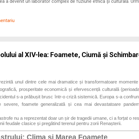
 a devenit un laborator complex de fuziune etnică și culturală. Urmă
nilor romani ( cives Romani ) în țesutul urban și rural dobrogean –
ul procesului de rom...
mentariu
olului al XIV-lea: Foamete, Ciumă și Schimbar
prezintă unul dintre cele mai dramatice și transformatoare momente 
grafică, prosperitate economică și efervescență culturală (perioa
identul s-a prăbușit brusc într-o criză sistemică. Europa s-a confruntat
ice severe, foamete generalizată și cea mai devastatoare pand
rofe nu a reprezentat doar un șir de tragedii umane, ci a forțat o res
nii feudale clasice și pregătind terenul pentru zorii Renașterii.
astrului: Clima și Marea Foamete