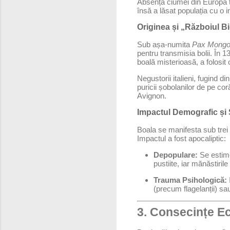
Absența ciumei din Europa t
însă a lăsat populația cu o i
Originea și „Războiul Bi
Sub așa-numita
Pax Mongo
pentru transmisia bolii. În 
boală misterioasă, a folosit o
Negustorii italieni, fugind d
puricii șobolanilor de pe cor
Avignon.
Impactul Demografic și 
Boala se manifesta sub trei
Impactul a fost apocaliptic:
Depopulare:
Se estime
pustiite, iar mănăstiri
Trauma Psihologică:
(precum flagelanții) sa
3. Consecințe E