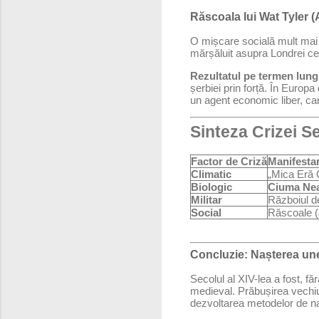
Răscoala lui Wat Tyler (
O mișcare socială mult mai 
mărșăluit asupra Londrei cerâ
Rezultatul pe termen lung
șerbiei prin forță. În Europa
un agent economic liber, ca
Sinteza Crizei Se
Factor de Criză
Manifestar
Climatic
„Mica Eră 
Biologic
Ciuma Ne
Militar
Războiul d
Social
Răscoale (
Concluzie: Nașterea une
Secolul al XIV-lea a fost, fă
medieval. Prăbușirea vechiulu
dezvoltarea metodelor de nav