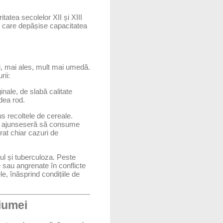
tatea secolelor XII și XIII
i care depășise capacitatea
și, mai ales, mult mai umedă.
rii:
nale, de slabă calitate
dea rod.
us recoltele de cereale.
i ajunseseră să consume
rat chiar cazuri de
sul și tuberculoza. Peste
re sau angrenate în conflicte
e, înăsprind condițiile de
iumei