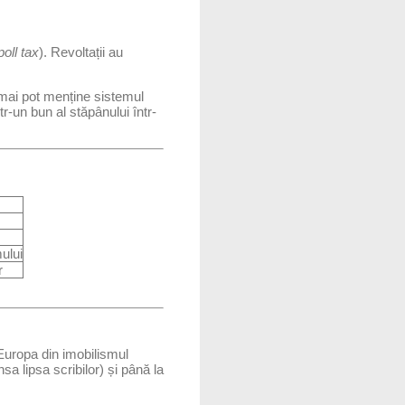
poll tax
). Revoltații au
u mai pot menține sistemul
tr-un bun al stăpânului într-
mului
r
s Europa din imobilismul
sa lipsa scribilor) și până la