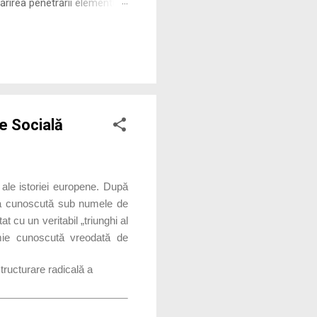
rirea penetrării elementului
 ne permite să măsurăm cu
e Socială
ale istoriei europene. După
da cunoscută sub numele de
 cu un veritabil „triunghi al
emie cunoscută vreodată de
tructurare radicală a