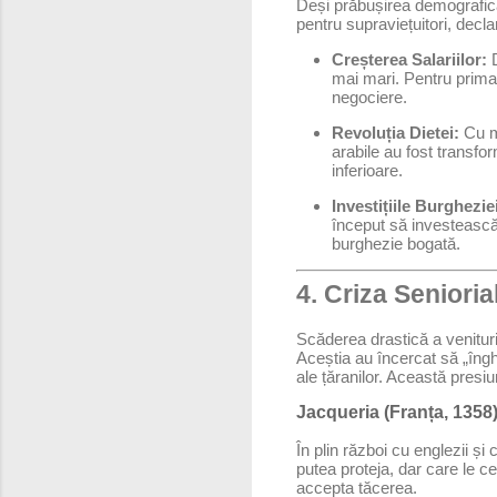
Deși prăbușirea demografică 
pentru supraviețuitori, decl
Creșterea Salariilor:
D
mai mari. Pentru prima
negociere.
Revoluția Dietei:
Cu ma
arabile au fost transfo
inferioare.
Investițiile Burghezie
început să investească c
burghezie bogată.
4. Criza Senioria
Scăderea drastică a veniturilo
Aceștia au încercat să „îngh
ale țăranilor. Această presi
Jacqueria (Franța, 1358
În plin război cu englezii și
putea proteja, dar care le c
accepta tăcerea.