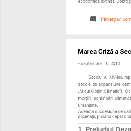
economică extinsă, Dobrogea
roman – în special a cetățe
precizie profunzimea și ritm
Trimiteți un co
Marea Criză a Sec
-
septembrie 10, 2013
Secolul al XIV-lea re
secole de expansiune demo
„Micul Optim Climatic”), Occ
morții”: schimbări climat
umanitate.
Această succesiune de catast
societății, punând capăt ordi
1. Preludiul Dez