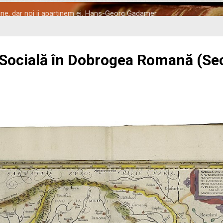
tine, dar noi ii apartinem ei. Hans-Georg Gadamer
 Socială în Dobrogea Romană (Seco