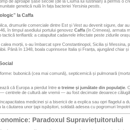
imp de aproape șase secole (de la Ciuma lui Iustinian) a permis o cr
munitate genetică nulă în fața bacteriei
Yersinia pestis
.
ologic” la Caffa
lica
, drumurile comerciale dintre Est și Vest au devenit sigure, dar au 
1346, în timpul asediului portului genovez
Caffa
(în Crimeea), armata m
 tactică terifiantă: a catapultat cadavrele infectate peste zidurile orașu
in calea morții, s-au îmbarcat spre Constantinopol, Sicilia și Messina, p
ăbii. Până în 1348, boala cuprinsese Italia și Franța, ajungând chiar și
Social
 forme: bubonică (cea mai comună), septicemică și pulmonară (mortal
ază că Europa a pierdut între
o treime și jumătate din populație
. 
le — centrele de cultură ale vremii — au fost decimate deoarece călugări
Incapacitatea medicinei și a bisericii de a explica sau opri flagelul a d
u la căutarea unor țapi ispășitori, soldată adesea cu pogromuri împotri
conomice: Paradoxul Supraviețuitorului