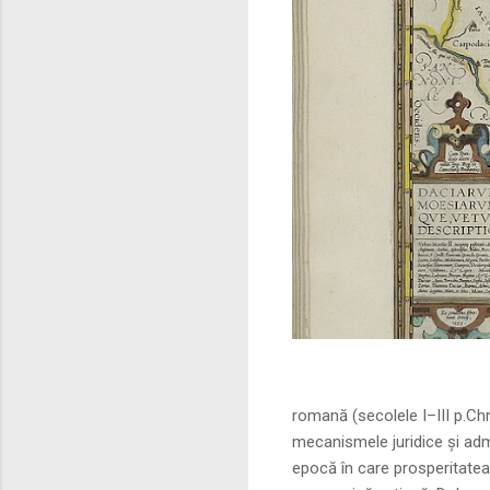
Sursa foto: commo
romană (secolele I–III p.Ch
mecanismele juridice și adm
epocă în care prosperitatea