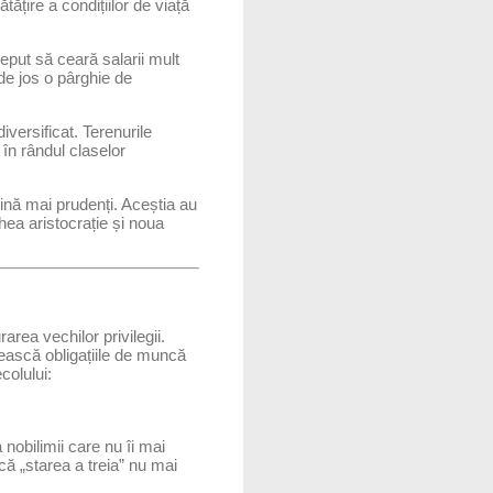
țire a condițiilor de viață
put să ceară salarii mult
de jos o pârghie de
iversificat. Terenurile
în rândul claselor
ină mai prudenți. Aceștia au
chea aristocrație și noua
rarea vechilor privilegii.
rească obligațiile de muncă
colului:
 nobilimii care nu îi mai
că „starea a treia” nu mai