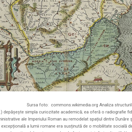
ns.wikimedia.org Analiza structurilor socia
r.) depășește simpla curiozitate academică; ea oferă o radiografie fid
inistrative ale Imperiului Roman au remodelat spațiul dintre Dunăre 
 excepțională a lumii romane era susținută de o mobilitate socială di