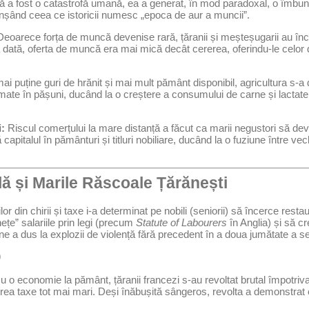
a fost o catastrofă umană, ea a generat, în mod paradoxal, o îmbunătă
anșând ceea ce istoricii numesc „epoca de aur a muncii”.
eoarece forța de muncă devenise rară, țăranii și meșteșugarii au înce
 dată, oferta de muncă era mai mică decât cererea, oferindu-le celor 
i puține guri de hrănit și mai mult pământ disponibil, agricultura s-a d
rmate în pășuni, ducând la o creștere a consumului de carne și lactate 
i:
Riscul comerțului la mare distanță a făcut ca marii negustori să dev
apitalul în pământuri și titluri nobiliare, ducând la o fuziune între ve
lă și Marile Răscoale Țărănești
r din chirii și taxe i-a determinat pe nobili (seniorii) să încerce restau
ețe” salariile prin legi (precum
Statute of Labourers
în Anglia) și să c
une a dus la explozii de violență fără precedent în a doua jumătate a se
)
 cu o economie la pământ, țăranii francezi s-au revoltat brutal împotriva
erea taxe tot mai mari. Deși înăbușită sângeros, revolta a demonstrat 