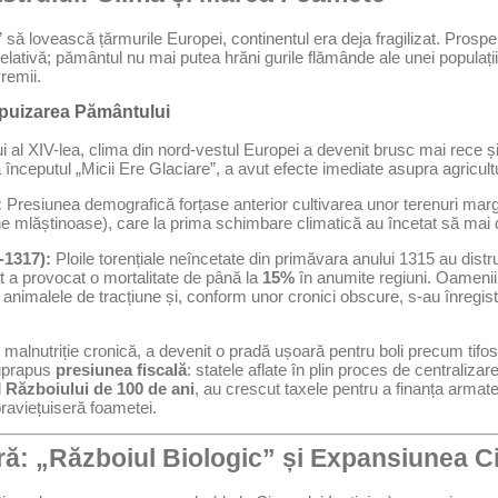
să lovească țărmurile Europei, continentul era deja fragilizat. Prosperi
elativă; pământul nu mai putea hrăni gurile flămânde ale unei populați
remii.
Epuizarea Pământului
ui al XIV-lea, clima din nord-vestul Europei a devenit brusc mai rece 
ceputul „Micii Ere Glaciare”, a avut efecte imediate asupra agricultu
:
Presiunea demografică forțase anterior cultivarea unor terenuri margi
e mlăștinoase), care la prima schimbare climatică au încetat să mai 
-1317):
Ploile torențiale neîncetate din primăvara anului 1315 au distr
a provocat o mortalitate de până la
15%
în anumite regiuni. Oameni
nimalele de tracțiune și, conform unor cronici obscure, s-au înregist
de malnutriție cronică, a devenit o pradă ușoară pentru boli precum tifo
suprapus
presiunea fiscală
: statele aflate în plin proces de centraliza
l
Războiului de 100 de ani
, au crescut taxele pentru a finanța armatel
praviețuiseră foametei.
ră: „Războiul Biologic” și Expansiunea C