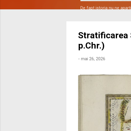
De fapt istoria nu ne apar
Stratificarea
p.Chr.)
-
mai 26, 2026