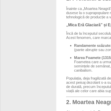
Înainte ca „Moartea Neagră” 
dusese la o suprapopulare r
tehnologică de producție a v
„Mica Eră Glaciară” și 
Încă de la începutul secolul
Acest fenomen, care marca în
Randamente scăzute
(pante abrupte sau zon
Marea Foamete (1315
Foametea care a urmat 
semințele de semănat, a
canibalism.
Populația, deja fragilizată 
acest peisaj dezolant s-a 
de durată, precum începutu
viață ale celor care abia su
2. Moartea Neag