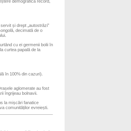
eștere demografică record,
servit și drept „autostrăzi”
ongolă, decimată de o
lui.
urtând cu ei germenii bolii în
 la curtea papală de la
ă în 100% din cazuri).
Orașele aglomerate au fost
i îngrijeau bolnavii.
us la mișcări fanatice
va comunităților evreiești.