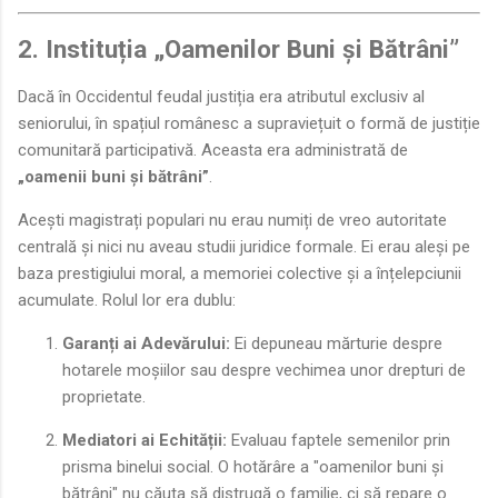
2. Instituția „Oamenilor Buni și Bătrâni”
Dacă în Occidentul feudal justiția era atributul exclusiv al
seniorului, în spațiul românesc a supraviețuit o formă de justiție
comunitară participativă. Aceasta era administrată de
„oamenii buni și bătrâni”
.
Acești magistrați populari nu erau numiți de vreo autoritate
centrală și nici nu aveau studii juridice formale. Ei erau aleși pe
baza prestigiului moral, a memoriei colective și a înțelepciunii
acumulate. Rolul lor era dublu:
Garanți ai Adevărului:
Ei depuneau mărturie despre
hotarele moșiilor sau despre vechimea unor drepturi de
proprietate.
Mediatori ai Echității:
Evaluau faptele semenilor prin
prisma binelui social. O hotărâre a "oamenilor buni și
bătrâni" nu căuta să distrugă o familie, ci să repare o