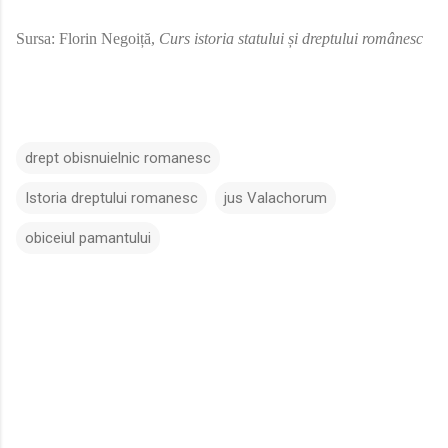
Sursa: Florin Negoiță,
Curs istoria statului și dreptului românesc
drept obisnuielnic romanesc
Istoria dreptului romanesc
jus Valachorum
obiceiul pamantului
C
o
m
e
n
t