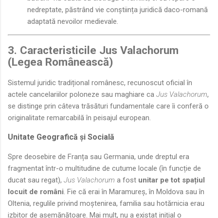
nedreptate, păstrând vie conștiința juridică daco-romană
adaptată nevoilor medievale.
3. Caracteristicile Jus Valachorum
(Legea Românească)
Sistemul juridic tradițional românesc, recunoscut oficial în
actele cancelariilor poloneze sau maghiare ca
Jus Valachorum
,
se distinge prin câteva trăsături fundamentale care îi conferă o
originalitate remarcabilă în peisajul european.
Unitate Geografică și Socială
Spre deosebire de Franța sau Germania, unde dreptul era
fragmentat într-o multitudine de cutume locale (în funcție de
ducat sau regat),
Jus Valachorum
a fost
unitar pe tot spațiul
locuit de români
. Fie că erai în Maramureș, în Moldova sau în
Oltenia, regulile privind moștenirea, familia sau hotărnicia erau
izbitor de asemănătoare. Mai mult, nu a existat inițial o