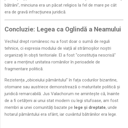
bătrâni", minciuna era un păcat religios la fel de mare pe cât
era de gravă infracțiunea juridică.
Concluzie: Legea ca Oglindă a Neamului
Vechiul drept românesc nu a fost doar o sumă de reguli
tehnice, ci expresia modului de viață al strămoșilor noștri
organizați în obști teritoriale. El a fost "constituția nescrisă"
care a menținut unitatea românilor în perioadele de
fragmentare politică.
Rezistența „obiceiului pământului” în fața codurilor bizantine,
otomane sau austriece demonstrează o maturitate politică și
juridică remarcabilă. Jus Valachorum ne amintește că, înainte
de a fi cetățeni ai unui stat modern cu legi stufoase, am fost
membri ai unei comunități bazate pe
lege și dreptate
, unde
hotarul pământului era sfânt, iar cuvântul bătrânilor era lege.