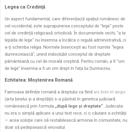
Legea ca Credință
Un aspect fundamental, care diferențiază spațiul românesc de
cel occidental, este suprapunerea conceptului de "lege" peste
cel de credință religioasă ortodoxă. În documentele vechi, "a te
lepăda de lege" nu însemna a încălca o regulă administrativă, ci
a-ți schimba religia. Normele bisericești au fost numite "legea
dumnezeiască", unind indisolubil conceptul de dreptate
pământeană cu cel de morală creștină. Pentru român, a fi "om
de lege" însemna a fi un om drept în fața lui Dumnezeu.
Echitatea: Moștenirea Romană
Faimoasa definiție romană a dreptului ca fiind
ars boni et aequi
(arta binelui și a dreptății) s-a păstrat în genetica judiciară
românească prin formula
„după lege și dreptate”
. Judecata
nu era o simplă aplicare a unui text rece, ci o căutare a echității
— acea soluție care să restabilească armonia în comunitate, nu
doar să pedepsească vinovatul.