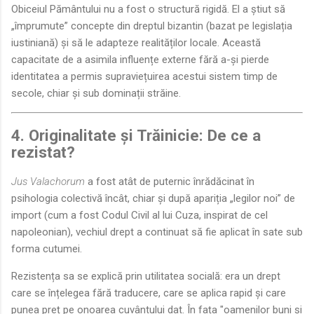
Obiceiul Pământului nu a fost o structură rigidă. El a știut să
„împrumute” concepte din dreptul bizantin (bazat pe legislația
iustiniană) și să le adapteze realităților locale. Această
capacitate de a asimila influențe externe fără a-și pierde
identitatea a permis supraviețuirea acestui sistem timp de
secole, chiar și sub dominații străine.
4. Originalitate și Trăinicie: De ce a
rezistat?
Jus Valachorum
a fost atât de puternic înrădăcinat în
psihologia colectivă încât, chiar și după apariția „legilor noi” de
import (cum a fost Codul Civil al lui Cuza, inspirat de cel
napoleonian), vechiul drept a continuat să fie aplicat în sate sub
forma cutumei.
Rezistența sa se explică prin utilitatea socială: era un drept
care se înțelegea fără traducere, care se aplica rapid și care
punea preț pe onoarea cuvântului dat. În fața "oamenilor buni și