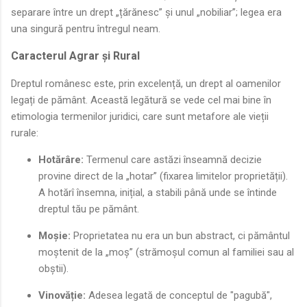
separare între un drept „țărănesc” și unul „nobiliar”; legea era
una singură pentru întregul neam.
Caracterul Agrar și Rural
Dreptul românesc este, prin excelență, un drept al oamenilor
legați de pământ. Această legătură se vede cel mai bine în
etimologia termenilor juridici, care sunt metafore ale vieții
rurale:
Hotărâre:
Termenul care astăzi înseamnă decizie
provine direct de la „hotar” (fixarea limitelor proprietății).
A hotărî însemna, inițial, a stabili până unde se întinde
dreptul tău pe pământ.
Moșie:
Proprietatea nu era un bun abstract, ci pământul
moștenit de la „moș” (strămoșul comun al familiei sau al
obștii).
Vinovăție:
Adesea legată de conceptul de "pagubă",