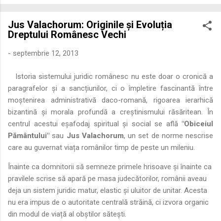
economică extinsă, Dobrogea a devenit un laborator complex
de fuziune etnică și culturală. Urmărirea penetrării elementului
Jus Valachorum: Originile și Evoluția
roman – în special a cetățenilor romani ( cives Romani ) în
Dreptului Românesc Vechi
țesutul urban și rural dobrogean – ne permite să măsurăm cu
precizie profunzimea și ritmul procesului de rom...
-
septembrie 12, 2013
Istoria sistemului juridic românesc nu este doar o cronică a
paragrafelor și a sancțiunilor, ci o împletire fascinantă între
moștenirea administrativă daco-romană, rigoarea ierarhică
bizantină și morala profundă a creștinismului răsăritean. În
centrul acestui eșafodaj spiritual și social se află
"Obiceiul
Pământului"
sau
Jus Valachorum
, un set de norme nescrise
care au guvernat viața românilor timp de peste un mileniu.
Înainte ca domnitorii să semneze primele hrisoave și înainte ca
pravilele scrise să apară pe masa judecătorilor, românii aveau
deja un sistem juridic matur, elastic și uluitor de unitar. Acesta
nu era impus de o autoritate centrală străină, ci izvora organic
din modul de viață al obștilor sătești.