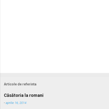
a
r
i
i
Articole de referinta
Căsătoria la romani
-
aprilie 16, 2014