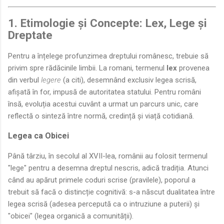
1. Etimologie și Concepte: Lex, Lege și
Dreptate
Pentru a înțelege profunzimea dreptului românesc, trebuie să
privim spre rădăcinile limbii. La romani, termenul
lex
provenea
din verbul
legere
(a citi), desemnând exclusiv legea scrisă,
afișată în for, impusă de autoritatea statului. Pentru români
însă, evoluția acestui cuvânt a urmat un parcurs unic, care
reflectă o sinteză între normă, credință și viață cotidiană.
Legea ca Obicei
Până târziu, în secolul al XVII-lea, românii au folosit termenul
"lege" pentru a desemna dreptul nescris, adică tradiția. Atunci
când au apărut primele coduri scrise (pravilele), poporul a
trebuit să facă o distincție cognitivă: s-a născut dualitatea între
legea scrisă (adesea percepută ca o intruziune a puterii) și
"obicei" (legea organică a comunității).