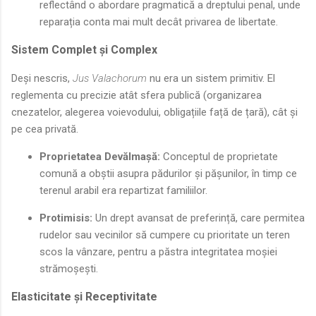
reflectând o abordare pragmatică a dreptului penal, unde
reparația conta mai mult decât privarea de libertate.
Sistem Complet și Complex
Deși nescris,
Jus Valachorum
nu era un sistem primitiv. El
reglementa cu precizie atât sfera publică (organizarea
cnezatelor, alegerea voievodului, obligațiile față de țară), cât și
pe cea privată.
Proprietatea Devălmașă:
Conceptul de proprietate
comună a obștii asupra pădurilor și pășunilor, în timp ce
terenul arabil era repartizat familiilor.
Protimisis:
Un drept avansat de preferință, care permitea
rudelor sau vecinilor să cumpere cu prioritate un teren
scos la vânzare, pentru a păstra integritatea moșiei
strămoșești.
Elasticitate și Receptivitate