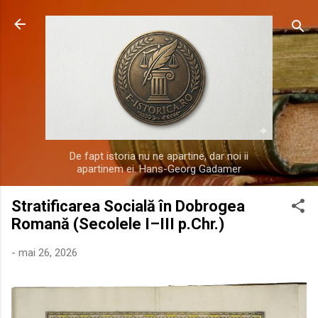
Treceți la conținutul principal
De fapt istoria nu ne apartine, dar noi ii
apartinem ei. Hans-Georg Gadamer
Stratificarea Socială în Dobrogea
Romană (Secolele I–III p.Chr.)
-
mai 26, 2026