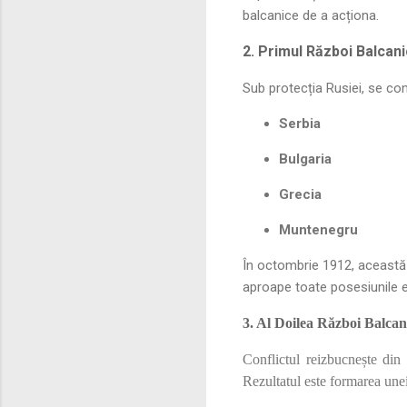
balcanice de a acționa.
2. Primul Război Balcani
Sub protecția Rusiei, se co
Serbia
Bulgaria
Grecia
Muntenegru
În octombrie 1912, această 
aproape toate posesiunile 
3. Al Doilea Război Balcani
Conflictul reizbucnește din c
Rezultatul este formarea unei 