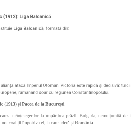
c (1912): Liga Balcanică
nstituie
Liga Balcanică
, formată din:
alianță atacă Imperiul Otoman. Victoria este rapidă și decisivă: turci
europene, rămânând doar cu regiunea Constantinopolului.
c (1913) și Pacea de la București
auza neînțelegerilor la împărțirea prăzii. Bulgaria, nemulțumită de terit
noi coaliții împotriva ei, la care aderă și
România
.