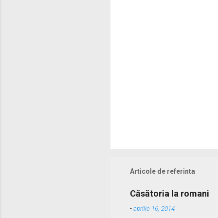
r
i
i
Articole de referinta
Căsătoria la romani
-
aprilie 16, 2014