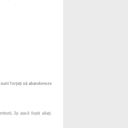
i sunt forțați să abandoneze
orii, își atacă foștii aliați.