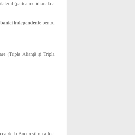
laterul (partea meridională a
baniei independente
pentru
are (Tripla Alianță și Tripla
cea de la București nu a fost