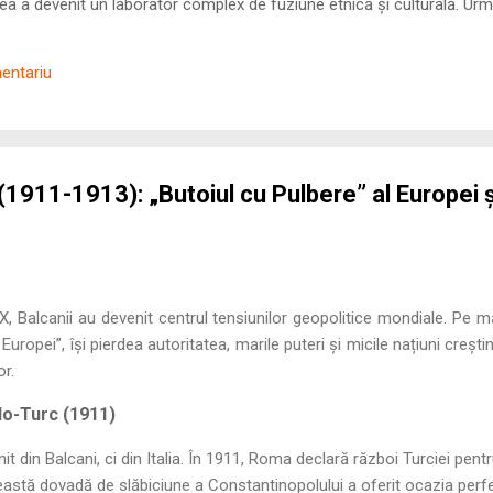
 a devenit un laborator complex de fuziune etnică și culturală. Urmă
nilor romani ( cives Romani ) în țesutul urban și rural dobrogean –
ul procesului de rom...
mentariu
(1911-1913): „Butoiul cu Pulbere” al Europei 
XX, Balcanii au devenit centrul tensiunilor geopolitice mondiale. Pe
uropei”, își pierdea autoritatea, marile puteri și micile națiuni creșt
or.
alo-Turc (1911)
it din Balcani, ci din Italia. În 1911, Roma declară război Turciei pent
ceastă dovadă de slăbiciune a Constantinopolului a oferit ocazia perf