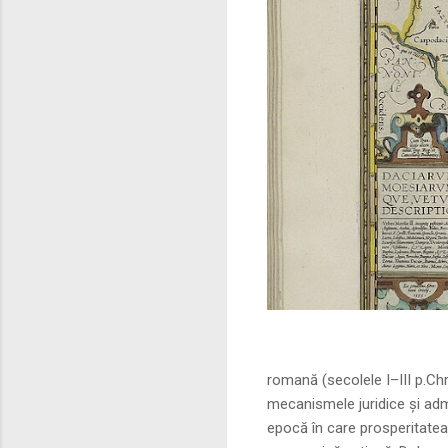
Sursa foto: commo
romană (secolele I–III p.Ch
mecanismele juridice și adm
epocă în care prosperitatea