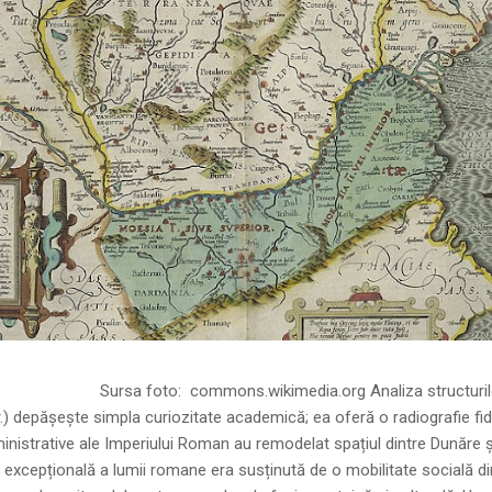
ns.wikimedia.org Analiza structurilor socia
r.) depășește simpla curiozitate academică; ea oferă o radiografie fid
inistrative ale Imperiului Roman au remodelat spațiul dintre Dunăre 
 excepțională a lumii romane era susținută de o mobilitate socială di