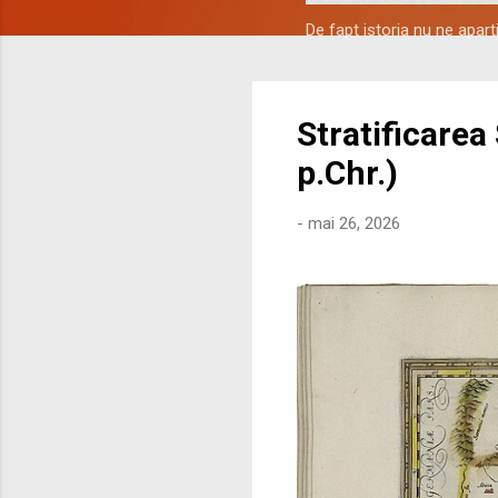
De fapt istoria nu ne apar
Stratificarea
p.Chr.)
-
mai 26, 2026