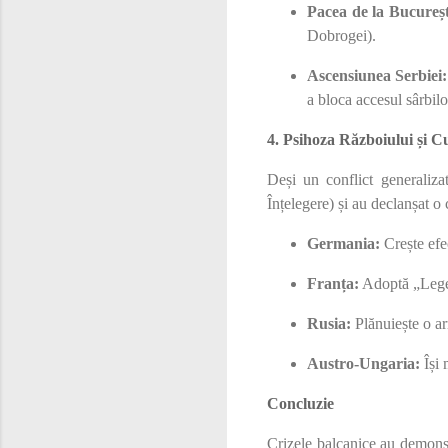
Pacea de la Bucureșt
Dobrogei).
Ascensiunea Serbiei:
a bloca accesul sârbil
4. Psihoza Războiului și C
Deși un conflict generalizat
Înțelegere) și au declanșat o 
Germania:
Crește efec
Franța:
Adoptă „Legea
Rusia:
Plănuiește o a
Austro-Ungaria:
Își 
Concluzie
Crizele balcanice au demonst