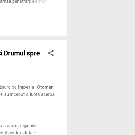
rirea penetrării elementului
 ne permite să măsurăm cu
și Drumul spre
 măsură ce
Imperiul Otoman
,
ine au început o luptă acerbă
ru a anexa regiunile
ectă pentru statele