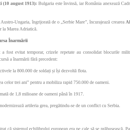
i (10 august 1913):
Bulgaria este învinsă, iar România anexează Cadri
Austro-Ungaria, îngrijorată de o „Serbie Mare”, încurajează crearea
Al
or la Marea Adriatică.
ursa Înarmării
 a fost evitat temporar, crizele repetate au consolidat blocurile milit
cursă a înarmării fără precedent:
tivele la 800.000 de soldați și își dezvoltă flota.
 celor trei ani” pentru a mobiliza rapid 750.000 de oameni.
rmată de 1,8 milioane de oameni până în 1917.
modernizează artileria grea, pregătindu-se de un conflict cu Serbia.
rat că sistemul echilibrului european era pe cale să se prăbușească. Pa