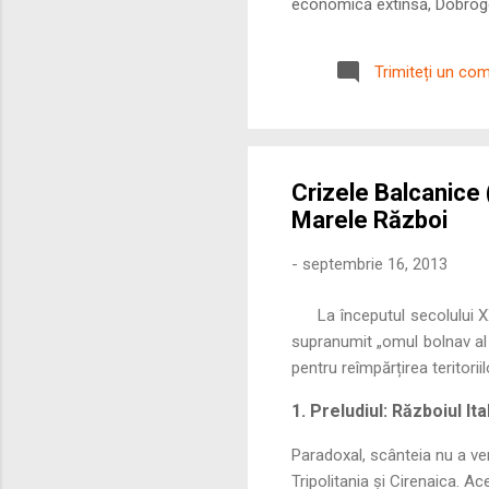
economică extinsă, Dobrogea
roman – în special a cetățe
precizie profunzimea și ritm
Trimiteți un co
Crizele Balcanice 
Marele Război
-
septembrie 16, 2013
La începutul secolului 
supranumit „omul bolnav al E
pentru reîmpărțirea teritoriil
1. Preludiul: Războiul It
Paradoxal, scânteia nu a ven
Tripolitania și Cirenaica. A