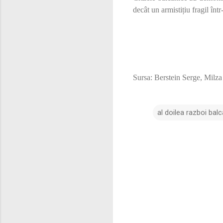
decât un armistițiu fragil înt
Sursa: Berstein Serge, Milza
al doilea razboi balc
C
o
m
e
n
t
a