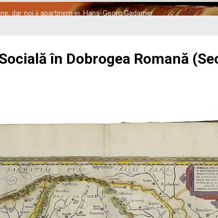
tine, dar noi ii apartinem ei. Hans-Georg Gadamer
 Socială în Dobrogea Romană (Seco