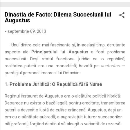
economică extinsă, Dobrogea a devenit un laborator complex
de fuziune etnică și culturală. Urmărirea penetrării elementului
Dinastia de Facto: Dilema Succesiunii lui
roman – în special a cetățenilor romani ( cives Romani ) în
Augustus
țesutul urban și rural dobrogean – ne permite să măsurăm cu
precizie profunzimea și ritmul procesului de rom...
-
septembrie 09, 2013
Unul dintre cele mai fascinante și, în același timp, derutante
aspecte ale
Principatului lui Augustus
a fost problema
succesiunii. Deși statul funcționa juridic ca o republică,
realitatea puterii era una monarhică, bazată pe
auctoritas
—
prestigiul personal imens al lui Octavian.
1. Problema Juridică: O Republică fără Nume
Regimul instaurat de Augustus era o alcătuire politică hibridă.
Deoarece nu exista o bază legală pentru ereditate, transmiterea
puterii a devenit o luptă de culise crâncenă. Augustus, deși un
om cu o sănătate șubredă, a supraviețuit tuturor succesorilor
săi preferați, forțând destinul să aleagă o variantă de rezervă.