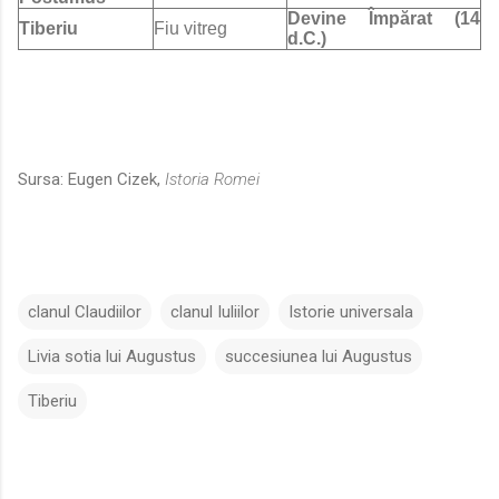
Devine Împărat (14
Tiberiu
Fiu vitreg
d.C.)
Sursa: Eugen Cizek,
Istoria Romei
clanul Claudiilor
clanul Iuliilor
Istorie universala
Livia sotia lui Augustus
succesiunea lui Augustus
Tiberiu
C
o