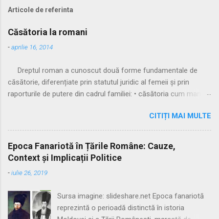
Articole de referinta
Căsătoria la romani
-
aprilie 16, 2014
Dreptul roman a cunoscut două forme fundamentale de
căsătorie, diferențiate prin statutul juridic al femeii și prin
raporturile de putere din cadrul familiei: • căsătoria cum manus
• căsătoria sine manu Multă vreme, singura formă recunoscută
CITIȚI MAI MULTE
și practicată a fost căsătoria cu manus, prin care femeia
trecea sub autoritatea soțului, devenind parte a familiei
acestuia. Spre sfârșitul Republicii, tot mai multe femei au
Epoca Fanariotă în Țările Române: Cauze,
început să evite această subordonare, trăind în uniuni
Context și Implicații Politice
nelegitime. Pentru a limita fenomenul, romanii au recunoscut și
-
iulie 26, 2019
căsătoria fără manus, care permitea femeii să rămână sub
puterea tatălui ei (pater familias), păstrându-și astfel
Sursa imagine: slideshare.net Epoca fanariotă
autonomia patrimonială. ⚖️ Formele căsătoriei cu manus
reprezintă o perioadă distinctă în istoria
Căsătoria cum manus putea fi încheiată în trei modalități