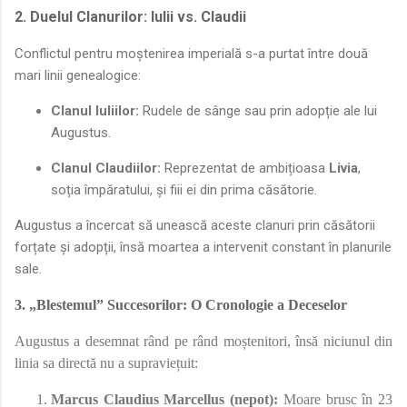
2. Duelul Clanurilor: Iulii vs. Claudii
Conflictul pentru moștenirea imperială s-a purtat între două
mari linii genealogice:
Clanul Iuliilor:
Rudele de sânge sau prin adopție ale lui
Augustus.
Clanul Claudiilor:
Reprezentat de ambițioasa
Livia
,
soția împăratului, și fiii ei din prima căsătorie.
Augustus a încercat să unească aceste clanuri prin căsătorii
forțate și adopții, însă moartea a intervenit constant în planurile
sale.
3. „Blestemul” Succesorilor: O Cronologie a Deceselor
Augustus a desemnat rând pe rând moștenitori, însă niciunul din
linia sa directă nu a supraviețuit:
Marcus Claudius Marcellus (nepot):
Moare brusc în 23