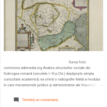
Sursa foto:
commons.wikimedia.org Analiza structurilor sociale din
Dobrogea romană (secolele I–III p.Chr.) depășește simpla
curiozitate academică; ea oferă o radiografie fidelă a modului
în care mecanismele juridice și administrative ale Imperiului
Roman au remodelat spațiul dintre Dunăre și Marea Neagră.
Într-o epocă în care prosperitatea excepțională a lumii romane
Trimiteți un comentariu
era susținută de o mobilitate socială dinamică și de o libertate