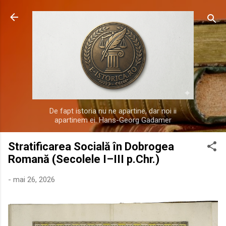
Treceți la conținutul principal
De fapt istoria nu ne apartine, dar noi ii
apartinem ei. Hans-Georg Gadamer
Stratificarea Socială în Dobrogea
Romană (Secolele I–III p.Chr.)
-
mai 26, 2026