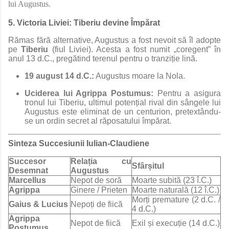
lui Augustus.
5. Victoria Liviei: Tiberiu devine Împărat
Rămas fără alternative, Augustus a fost nevoit să îl adopte
pe
Tiberiu
(fiul Liviei). Acesta a fost numit „coregent” în
anul 13 d.C., pregătind terenul pentru o tranziție lină.
19 august 14 d.C.:
Augustus moare la Nola.
Uciderea lui Agrippa Postumus:
Pentru a asigura
tronul lui Tiberiu, ultimul potențial rival din sângele lui
Augustus este eliminat de un centurion, pretextându-
se un ordin secret al răposatului împărat.
Sinteza Succesiunii Iulian-Claudiene
Succesor
Relația cu
Sfârșitul
Desemnat
Augustus
Marcellus
Nepot de soră
Moarte subită (23 î.C.)
Agrippa
Ginere / Prieten
Moarte naturală (12 î.C.)
Morți premature (2 d.C. /
Gaius & Lucius
Nepoți de fiică
4 d.C.)
Agrippa
Nepot de fiică
Exil și execuție (14 d.C.)
Postumus