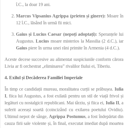
î.C., la doar 19 ani.
Marcus Vipsanius Agrippa (prieten și ginere):
Moare în
12 î.C., lăsând în urmă fii mici.
Gaius și Lucius Caesar (nepoți adoptați):
Speranțele lui
Augustus.
Lucius
moare misterios la Massilia (2 d.C.), iar
Gaius
piere în urma unei răni primite în Armenia (4 d.C.).
Aceste decese succesive au alimentat suspiciunile conform cărora
Livia ar fi orchestrat „eliminarea” rivalilor fiului ei, Tiberiu.
4. Exilul și Decăderea Familiei Imperiale
În timp ce candidații mureau, moralitatea curții se prăbușea.
Iulia
I
, fiica lui Augustus, a fost exilată pentru un stil de viață frivol și
legături cu nostalgicii republicani. Mai târziu, și fiica ei,
Iulia II
, a
suferit aceeași soartă (coincizând cu exilarea poetului Ovidiu).
Ultimul nepot de sânge,
Agrippa Postumus
, a fost îndepărtat din
cauza firii sale violente și, în final, executat imediat după moartea