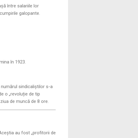
ă între salariile lor
scumpirile galopante.
lmina în 1923.
numărul sindicaliștilor s-a
e o „revoluție de tip
 ziua de muncă de 8 ore.
ceștia au fost „profitorii de