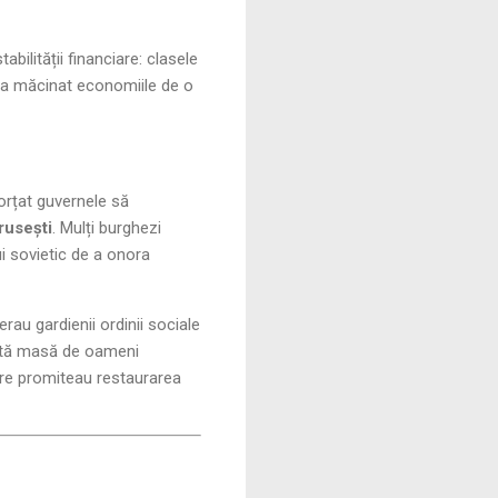
bilității financiare: clasele
a, a măcinat economiile de o
forțat guvernele să
rusești
. Mulți burghezi
ui sovietic de a onora
rau gardienii ordinii sociale
eastă masă de oameni
are promiteau restaurarea