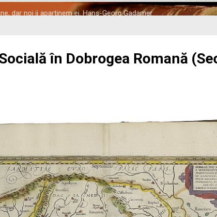
tine, dar noi ii apartinem ei. Hans-Georg Gadamer
 Socială în Dobrogea Romană (Seco