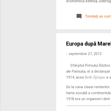
economică extinsă, Dobrogea
roman – în special a cetățe
precizie profunzimea și ritm
Trimiteți un co
Europa după Marel
-
septembrie 27, 2013
Sfârșitul Primului Războ
ale Parisului; el a declanșa
1914, acea
Belle Époque
a s
De la ruina clasei rentieril
harta socială a continentulu
1918 era un organism rănit c