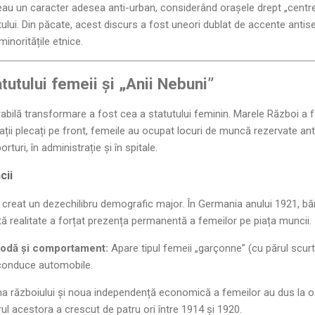
eau un caracter adesea anti-urban, considerând orașele drept „centre
i. Din păcate, acest discurs a fost uneori dublat de accente antisem
minoritățile etnice.
tutului femeii și „Anii Nebuni”
rabilă transformare a fost cea a statutului feminin. Marele Război a f
ții plecați pe front, femeile au ocupat locuri de muncă rezervate anter
orturi, în administrație și în spitale.
cii
creat un dezechilibru demografic major. În Germania anului 1921, bă
ă realitate a forțat prezența permanentă a femeilor pe piața muncii.
odă și comportament:
Apare tipul femeii „garçonne” (cu părul scurt 
 conduce automobile.
 războiului și noua independență economică a femeilor au dus la o ex
ul acestora a crescut de patru ori între 1914 și 1920.