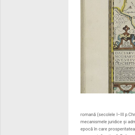
Sursa foto: commo
romană (secolele I–III p.Ch
mecanismele juridice și adm
epocă în care prosperitatea