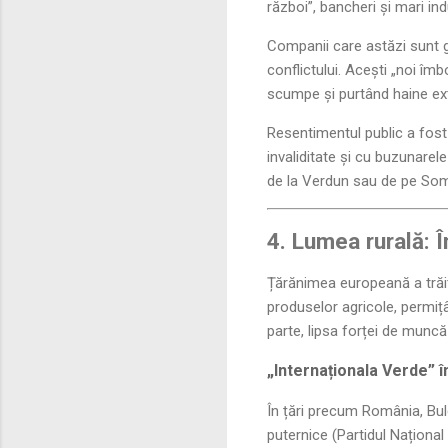
război”, bancheri și mari i
Companii care astăzi sunt g
conflictului. Acești „noi îmbo
scumpe și purtând haine ext
Resentimentul public a fost 
invaliditate și cu buzunarel
de la Verdun sau de pe So
4. Lumea rurală: Î
Țărănimea europeană a trăi
produselor agricole, permiț
parte, lipsa forței de muncă 
„Internaționala Verde” î
În țări precum România, Bulg
puternice (Partidul Național