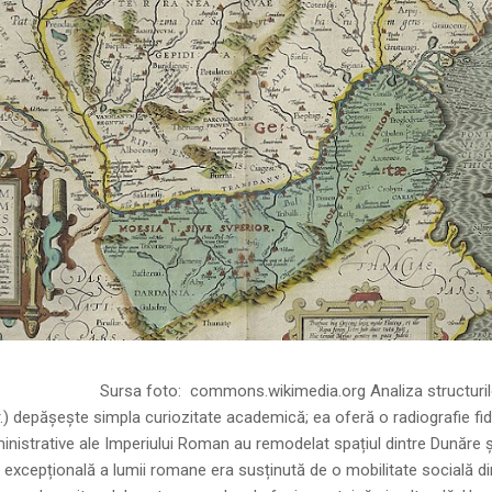
ns.wikimedia.org Analiza structurilor socia
r.) depășește simpla curiozitate academică; ea oferă o radiografie fid
inistrative ale Imperiului Roman au remodelat spațiul dintre Dunăre 
 excepțională a lumii romane era susținută de o mobilitate socială di