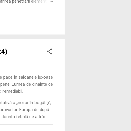
rirea penetrării elementului
 ne permite să măsurăm cu
24)
de pace în saloanele luxoase
uropene. Lumea de dinainte de
t iremediabil.
ativă a „noilor îmbogățiți”,
moravurilor. Europa de după
orința febrilă de a trăi.