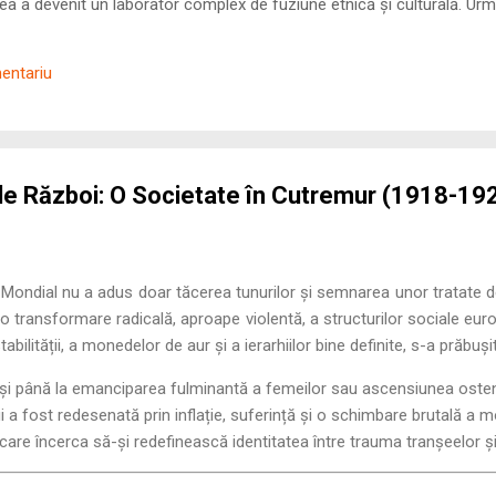
 a devenit un laborator complex de fuziune etnică și culturală. Urmă
nilor romani ( cives Romani ) în țesutul urban și rural dobrogean –
ul procesului de rom...
mentariu
e Război: O Societate în Cutremur (1918-19
i Mondial nu a adus doar tăcerea tunurilor și semnarea unor tratate 
t o transformare radicală, aproape violentă, a structurilor sociale e
tabilității, a monedelor de aur și a ierarhiilor bine definite, s-a prăbuși
or și până la emanciparea fulminantă a femeilor sau ascensiunea ostent
i a fost redesenată prin inflație, suferință și o schimbare brutală a 
are încerca să-și redefinească identitatea între trauma tranșeelor și d