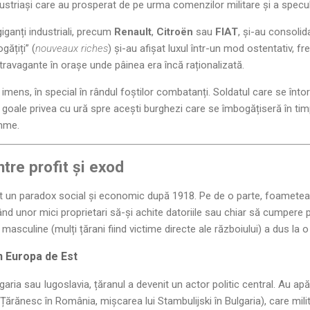
ndustriași care au prosperat de pe urma comenzilor militare și a spec
iganți industriali, precum
Renault
,
Citroën
sau
FIAT
, și-au consolida
gățiți” (
nouveaux riches
) și-au afișat luxul într-un mod ostentativ, 
ravagante în orașe unde pâinea era încă raționalizată.
imens, în special în rândul foștilor combatanți. Soldatul care se înto
e goale privea cu ură spre acești burghezi care se îmbogățiseră în tim
mme.
ntre profit și exod
t un paradox social și economic după 1918. Pe de o parte, foametea 
ând unor mici proprietari să-și achite datoriile sau chiar să cumpere
masculine (mulți țărani fiind victime directe ale războiului) a dus la o
n Europa de Est
aria sau Iugoslavia, țăranul a devenit un actor politic central. Au apă
 Țărănesc în România, mișcarea lui Stambulijski în Bulgaria), care mi