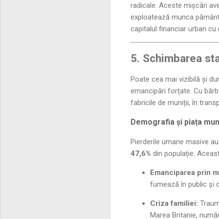
radicale. Aceste mișcări av
exploatează munca pământulu
capitalul financiar urban cu 
5. Schimbarea sta
Poate cea mai vizibilă și du
emancipări forțate. Cu bărba
fabricile de muniții, în transp
Demografia și piața mun
Pierderile umane masive au 
47,6%
din populație. Aceast
Emanciparea prin m
fumează în public și
Criza familiei:
Trauma
Marea Britanie, număr