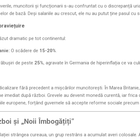
averile, muncitorii și funcționarii s-au confruntat cu o discrepanță uriaș
elor de bază. Deși salariile au crescut, ele nu au putut ține pasul cu 
praviețuire
zut dramatic pe tot continentul:
anie:
O scădere de
15-20%
.
ăbușiri de peste
25%
, agravate în Germania de hiperinflația ce va cu
calizare fără precedent a mișcărilor muncitorești. În Marea Britanie, 
ne imediat după război. Grevele au devenit monedă curentă, iar frica d
riile europene, forțând guvernele să accepte reforme sociale precum
zboi și „Noii Îmbogățiți”
ației strângea cureaua, un grup restrâns a acumulat averi colosale. A