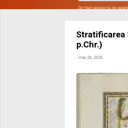
De fapt istoria nu ne apar
Stratificarea
p.Chr.)
-
mai 26, 2026