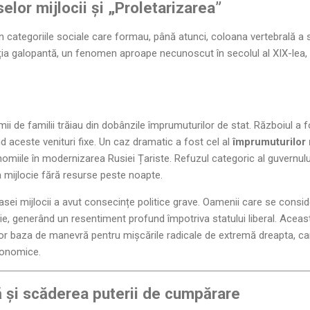
elor mijlocii și „Proletarizarea”
n categoriile sociale care formau, până atunci, coloana vertebrală a sta
Inflația galopantă, un fenomen aproape necunoscut în secolul al XIX-le
 mii de familii trăiau din dobânzile împrumuturilor de stat. Războiul a 
d aceste venituri fixe. Un caz dramatic a fost cel al
împrumuturilor 
nomiile în modernizarea Rusiei Țariste. Refuzul categoric al guvernul
sa mijlocie fără resurse peste noapte.
asei mijlocii a avut consecințe politice grave. Oamenii care se conside
ăcie, generând un resentiment profund împotriva statului liberal. Ac
ior baza de manevră pentru mișcările radicale de extremă dreapta, c
economice.
lă și scăderea puterii de cumpărare