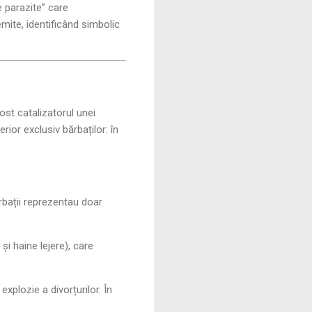
 parazite” care
ite, identificând simbolic
ost catalizatorul unei
ior exclusiv bărbaților: în
rbații reprezentau doar
și haine lejere), care
plozie a divorțurilor. În