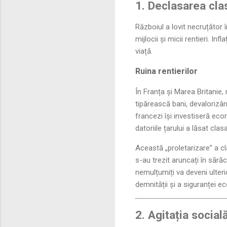
1. Declasarea clas
Războiul a lovit necruțător î
mijlocii și micii rentieri. 
viață.
Ruina rentierilor
În Franța și Marea Britanie,
tipărească bani, devalorizân
francezi își investiseră eco
datoriile țarului a lăsat cla
Această „proletarizare” a cl
s-au trezit aruncați în săr
nemulțumiți va deveni ulter
demnității și a siguranței 
2. Agitația socia