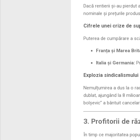
Dacă rentierii și-au pierdut 
nominale și prețurile produs
Cifrele unei crize de su
Puterea de cumpărare a scă
Franța și Marea Brit
Italia și Germania:
Pr
Explozia sindicalismului
Nemulțumirea a dus la o radi
dublat, ajungând la 8 milioa
bolșevic” a bântuit cancela
3. Profitorii de ră
În timp ce majoritatea popul