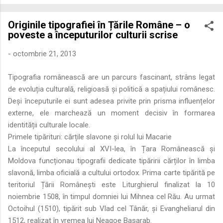
economică extinsă, Dobrogea a devenit un laborator complex
de fuziune etnică și culturală. Urmărirea penetrării elementului
Originile tipografiei în Țările Române – o
roman – în special a cetățenilor romani ( cives Romani ) în
poveste a începuturilor culturii scrise
țesutul urban și rural dobrogean – ne permite să măsurăm cu
precizie profunzimea și ritmul procesului de rom...
-
octombrie 21, 2013
Tipografia românească are un parcurs fascinant, strâns legat
de evoluția culturală, religioasă și politică a spațiului românesc.
Deși începuturile ei sunt adesea privite prin prisma influențelor
externe, ele marchează un moment decisiv în formarea
identității culturale locale.
Primele tipărituri: cărțile slavone și rolul lui Macarie
La începutul secolului al XVI-lea, în Țara Românească și
Moldova funcționau tipografii dedicate tipăririi cărților în limba
slavonă, limba oficială a cultului ortodox. Prima carte tipărită pe
teritoriul Țării Românești este Liturghierul finalizat la 10
noiembrie 1508, în timpul domniei lui Mihnea cel Rău. Au urmat
Octoihul (1510), tipărit sub Vlad cel Tânăr, și Evangheliarul din
1512, realizat în vremea lui Neagoe Basarab.