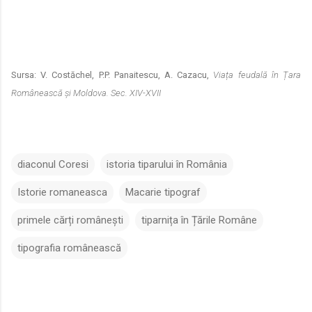
Sursa: V. Costăchel, P.P. Panaitescu, A. Cazacu,
Viața feudală în Țara
Românească și Moldova. Sec. XIV-XVII
diaconul Coresi
istoria tiparului în România
Istorie romaneasca
Macarie tipograf
primele cărți românești
tiparnița în Țările Române
tipografia românească
C
o