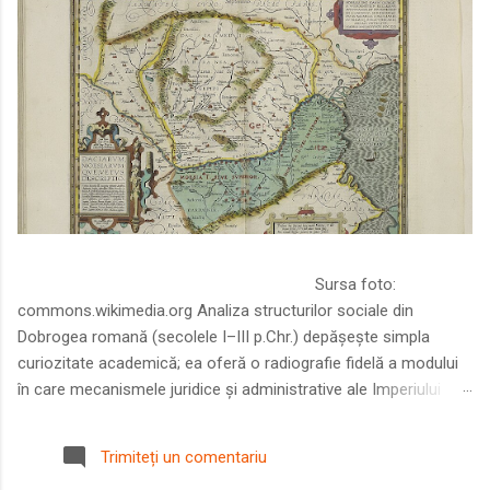
Sursa foto:
commons.wikimedia.org Analiza structurilor sociale din
Dobrogea romană (secolele I–III p.Chr.) depășește simpla
curiozitate academică; ea oferă o radiografie fidelă a modului
în care mecanismele juridice și administrative ale Imperiului
Roman au remodelat spațiul dintre Dunăre și Marea Neagră.
Într-o epocă în care prosperitatea excepțională a lumii romane
Trimiteți un comentariu
era susținută de o mobilitate socială dinamică și de o libertate