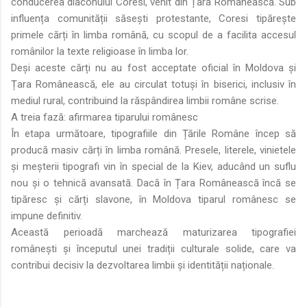
conducerea diaconului Coresi, venit din Țara Românească. Sub
influența comunității săsești protestante, Coresi tipărește
primele cărți în limba română, cu scopul de a facilita accesul
românilor la texte religioase în limba lor.
Deși aceste cărți nu au fost acceptate oficial în Moldova și
Țara Românească, ele au circulat totuși în biserici, inclusiv în
mediul rural, contribuind la răspândirea limbii române scrise.
A treia fază: afirmarea tiparului românesc
În etapa următoare, tipografiile din Țările Române încep să
producă masiv cărți în limba română. Presele, literele, vinietele
și meșterii tipografi vin în special de la Kiev, aducând un suflu
nou și o tehnică avansată. Dacă în Țara Românească încă se
tipăresc și cărți slavone, în Moldova tiparul românesc se
impune definitiv.
Această perioadă marchează maturizarea tipografiei
românești și începutul unei tradiții culturale solide, care va
contribui decisiv la dezvoltarea limbii și identității naționale.