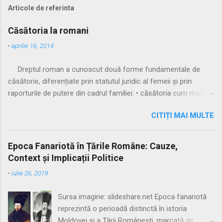
Articole de referinta
Căsătoria la romani
-
aprilie 16, 2014
Dreptul roman a cunoscut două forme fundamentale de
căsătorie, diferențiate prin statutul juridic al femeii și prin
raporturile de putere din cadrul familiei: • căsătoria cum manus
• căsătoria sine manu Multă vreme, singura formă recunoscută
CITIȚI MAI MULTE
și practicată a fost căsătoria cu manus, prin care femeia
trecea sub autoritatea soțului, devenind parte a familiei
acestuia. Spre sfârșitul Republicii, tot mai multe femei au
Epoca Fanariotă în Țările Române: Cauze,
început să evite această subordonare, trăind în uniuni
Context și Implicații Politice
nelegitime. Pentru a limita fenomenul, romanii au recunoscut și
-
iulie 26, 2019
căsătoria fără manus, care permitea femeii să rămână sub
puterea tatălui ei (pater familias), păstrându-și astfel
Sursa imagine: slideshare.net Epoca fanariotă
autonomia patrimonială. ⚖️ Formele căsătoriei cu manus
reprezintă o perioadă distinctă în istoria
Căsătoria cum manus putea fi încheiată în trei modalități
Moldovei și a Țării Românești, marcată de