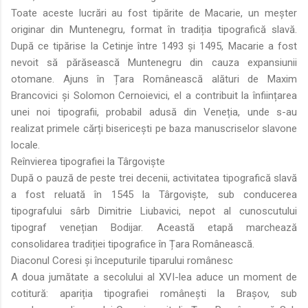
Toate aceste lucrări au fost tipărite de Macarie, un meșter
originar din Muntenegru, format în tradiția tipografică slavă.
După ce tipărise la Cetinje între 1493 și 1495, Macarie a fost
nevoit să părăsească Muntenegru din cauza expansiunii
otomane. Ajuns în Țara Românească alături de Maxim
Brancovici și Solomon Cernoievici, el a contribuit la înființarea
unei noi tipografii, probabil adusă din Veneția, unde s-au
realizat primele cărți bisericești pe baza manuscriselor slavone
locale.
Reînvierea tipografiei la Târgoviște
După o pauză de peste trei decenii, activitatea tipografică slavă
a fost reluată în 1545 la Târgoviște, sub conducerea
tipografului sârb Dimitrie Liubavici, nepot al cunoscutului
tipograf venețian Bodijar. Această etapă marchează
consolidarea tradiției tipografice în Țara Românească.
Diaconul Coresi și începuturile tiparului românesc
A doua jumătate a secolului al XVI-lea aduce un moment de
cotitură: apariția tipografiei românești la Brașov, sub