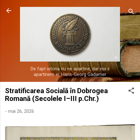
Treceți la conținutul principal
De fapt istoria nu ne apartine, dar noi ii
apartinem ei. Hans-Georg Gadamer
Stratificarea Socială în Dobrogea
Romană (Secolele I–III p.Chr.)
-
mai 26, 2026