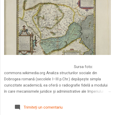
Sursa foto:
commons.wikimedia.org Analiza structurilor sociale din
Dobrogea romană (secolele I–III p.Chr.) depășește simpla
curiozitate academică; ea oferă o radiografie fidelă a modului
în care mecanismele juridice și administrative ale Imperiului
Roman au remodelat spațiul dintre Dunăre și Marea Neagră.
Într-o epocă în care prosperitatea excepțională a lumii romane
Trimiteți un comentariu
era susținută de o mobilitate socială dinamică și de o libertate