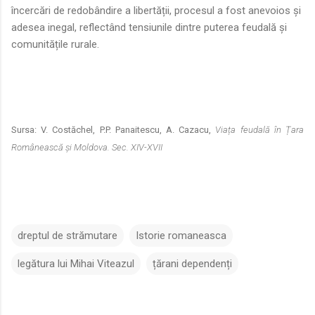
încercări de redobândire a libertății, procesul a fost anevoios și
adesea inegal, reflectând tensiunile dintre puterea feudală și
comunitățile rurale.
Sursa: V. Costăchel, P.P. Panaitescu, A. Cazacu,
Viața feudală în Țara
Românească și Moldova. Sec. XIV-XVII
dreptul de strămutare
Istorie romaneasca
legătura lui Mihai Viteazul
țărani dependenți
C