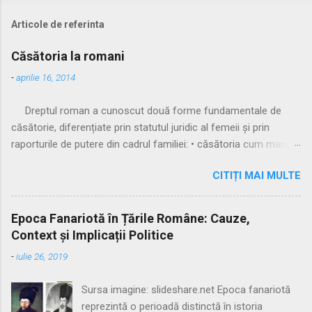
Articole de referinta
Căsătoria la romani
-
aprilie 16, 2014
Dreptul roman a cunoscut două forme fundamentale de
căsătorie, diferențiate prin statutul juridic al femeii și prin
raporturile de putere din cadrul familiei: • căsătoria cum manus
• căsătoria sine manu Multă vreme, singura formă recunoscută
CITIȚI MAI MULTE
și practicată a fost căsătoria cu manus, prin care femeia
trecea sub autoritatea soțului, devenind parte a familiei
acestuia. Spre sfârșitul Republicii, tot mai multe femei au
Epoca Fanariotă în Țările Române: Cauze,
început să evite această subordonare, trăind în uniuni
Context și Implicații Politice
nelegitime. Pentru a limita fenomenul, romanii au recunoscut și
-
iulie 26, 2019
căsătoria fără manus, care permitea femeii să rămână sub
puterea tatălui ei (pater familias), păstrându-și astfel
Sursa imagine: slideshare.net Epoca fanariotă
autonomia patrimonială. ⚖️ Formele căsătoriei cu manus
reprezintă o perioadă distinctă în istoria
Căsătoria cum manus putea fi încheiată în trei modalități