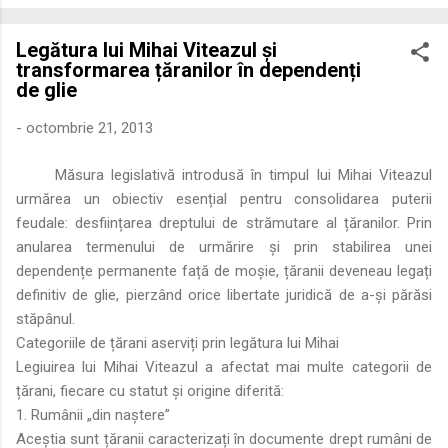
economică extinsă, Dobrogea a devenit un laborator complex
de fuziune etnică și culturală. Urmărirea penetrării elementului
Legătura lui Mihai Viteazul și
roman – în special a cetățenilor romani ( cives Romani ) în
transformarea țăranilor în dependenți
țesutul urban și rural dobrogean – ne permite să măsurăm cu
de glie
precizie profunzimea și ritmul procesului de rom...
-
octombrie 21, 2013
Măsura legislativă introdusă în timpul lui Mihai Viteazul
urmărea un obiectiv esențial pentru consolidarea puterii
feudale: desființarea dreptului de strămutare al țăranilor. Prin
anularea termenului de urmărire și prin stabilirea unei
dependențe permanente față de moșie, țăranii deveneau legați
definitiv de glie, pierzând orice libertate juridică de a-și părăsi
stăpânul.
Categoriile de țărani aserviți prin legătura lui Mihai
Legiuirea lui Mihai Viteazul a afectat mai multe categorii de
țărani, fiecare cu statut și origine diferită:
1. Rumânii „din naștere”
Aceștia sunt țăranii caracterizați în documente drept rumâni de