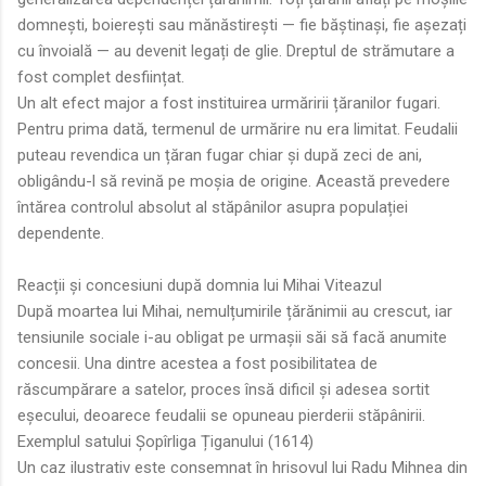
domnești, boierești sau mănăstirești — fie băștinași, fie așezați
cu învoială — au devenit legați de glie. Dreptul de strămutare a
fost complet desființat.
Un alt efect major a fost instituirea urmăririi țăranilor fugari.
Pentru prima dată, termenul de urmărire nu era limitat. Feudalii
puteau revendica un țăran fugar chiar și după zeci de ani,
obligându-l să revină pe moșia de origine. Această prevedere
întărea controlul absolut al stăpânilor asupra populației
dependente.
Reacții și concesiuni după domnia lui Mihai Viteazul
După moartea lui Mihai, nemulțumirile țărănimii au crescut, iar
tensiunile sociale i-au obligat pe urmașii săi să facă anumite
concesii. Una dintre acestea a fost posibilitatea de
răscumpărare a satelor, proces însă dificil și adesea sortit
eșecului, deoarece feudalii se opuneau pierderii stăpânirii.
Exemplul satului Șopîrliga Țiganului (1614)
Un caz ilustrativ este consemnat în hrisovul lui Radu Mihnea din