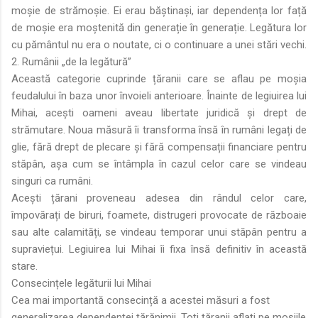
moșie de strămoșie. Ei erau băștinași, iar dependența lor față
de moșie era moștenită din generație în generație. Legătura lor
cu pământul nu era o noutate, ci o continuare a unei stări vechi.
2. Rumânii „de la legătură”
Această categorie cuprinde țăranii care se aflau pe moșia
feudalului în baza unor învoieli anterioare. Înainte de legiuirea lui
Mihai, acești oameni aveau libertate juridică și drept de
strămutare. Noua măsură îi transforma însă în rumâni legați de
glie, fără drept de plecare și fără compensații financiare pentru
stăpân, așa cum se întâmpla în cazul celor care se vindeau
singuri ca rumâni.
Acești țărani proveneau adesea din rândul celor care,
împovărați de biruri, foamete, distrugeri provocate de războaie
sau alte calamități, se vindeau temporar unui stăpân pentru a
supraviețui. Legiuirea lui Mihai îi fixa însă definitiv în această
stare.
Consecințele legăturii lui Mihai
Cea mai importantă consecință a acestei măsuri a fost
generalizarea dependenței țărănimii. Toți țăranii aflați pe moșiile