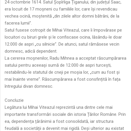
24 octombrie 1614. Satul Șopîrliga Țiganului, din județul Saac,
era locuit de 17 moșneni cu familiile lor, care își revendicau
vechea ocină, moștenită „din zilele altor domni bătrâni, de la
facerea lumii”.
Satul fusese cotropit de Mihai Viteazul, care îi împovărase pe
locuitori cu biruri grele și le confiscase ocina, lăsându-le doar
12.000 de aspri „cu silnicie”. De atunci, satul rămăsese vecin
domnesc, adică dependent.
La cererea moșnenilor, Radu Mihnea a acceptat răscumpărarea
satului pentru aceeași sumă de 12.000 de aspri turcești,
restabilindu-le statutul de cneji pe moșia lor, „cum au fost și
mai înainte vreme”. Răscumpărarea a fost consfințită în fața
întregului divan domnesc.
Concluzie
Legătura lui Mihai Viteazul reprezintă una dintre cele mai
importante transformări sociale din istoria Țărilor Române. Prin
ea, dependența țărănimii a fost consolidată, iar structura
feudală a societății a devenit mai rigidă. Deși ulterior au existat