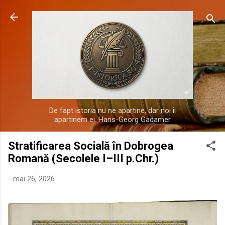
Treceți la conținutul principal
De fapt istoria nu ne apartine, dar noi ii
apartinem ei. Hans-Georg Gadamer
Stratificarea Socială în Dobrogea
Romană (Secolele I–III p.Chr.)
-
mai 26, 2026