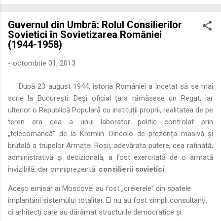
economică extinsă, Dobrogea a devenit un laborator complex
de fuziune etnică și culturală. Urmărirea penetrării elementului
Guvernul din Umbră: Rolul Consilierilor
roman – în special a cetățenilor romani ( cives Romani ) în
Sovietici în Sovietizarea României
țesutul urban și rural dobrogean – ne permite să măsurăm cu
(1944-1958)
precizie profunzimea și ritmul procesului de rom...
-
octombrie 01, 2013
După 23 august 1944, istoria României a încetat să se mai
scrie la București. Deși oficial țara rămăsese un Regat, iar
ulterior o Republică Populară cu instituții proprii, realitatea de pe
teren era cea a unui laborator politic controlat prin
„telecomandă” de la Kremlin. Dincolo de prezența masivă și
brutală a trupelor Armatei Roșii, adevărata putere, cea rafinată,
administrativă și decizională, a fost exercitată de o armată
invizibilă, dar omniprezentă:
consilierii sovietici
.
Acești emisar ai Moscovei au fost „creierele” din spatele
implantării sistemului totalitar. Ei nu au fost simpli consultanți,
ci arhitecți care au dărâmat structurile democratice și