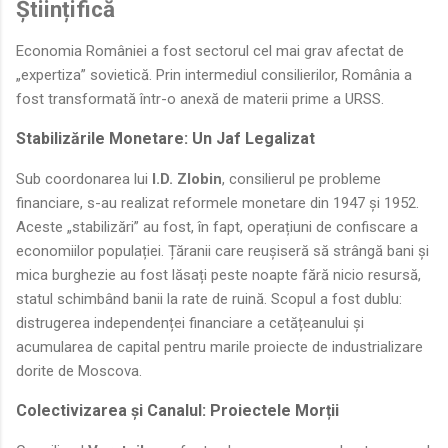
Științifică
Economia României a fost sectorul cel mai grav afectat de
„expertiza” sovietică. Prin intermediul consilierilor, România a
fost transformată într-o anexă de materii prime a URSS.
Stabilizările Monetare: Un Jaf Legalizat
Sub coordonarea lui
I.D. Zlobin
, consilierul pe probleme
financiare, s-au realizat reformele monetare din 1947 și 1952.
Aceste „stabilizări” au fost, în fapt, operațiuni de confiscare a
economiilor populației. Țăranii care reușiseră să strângă bani și
mica burghezie au fost lăsați peste noapte fără nicio resursă,
statul schimbând banii la rate de ruină. Scopul a fost dublu:
distrugerea independenței financiare a cetățeanului și
acumularea de capital pentru marile proiecte de industrializare
dorite de Moscova.
Colectivizarea și Canalul: Proiectele Morții