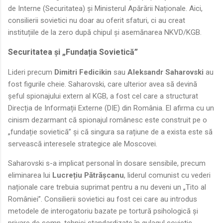
de Interne (Securitatea) și Ministerul Apărării Naționale. Aici,
consilierii sovietici nu doar au oferit sfaturi, ci au creat
instituțiile de la zero după chipul și asemănarea NKVD/KGB.
Securitatea și „Fundația Sovietică”
Lideri precum
Dimitri Fedicikin
sau
Aleksandr Saharovski
au
fost figurile cheie. Saharovski, care ulterior avea să devină
șeful spionajului extern al KGB, a fost cel care a structurat
Direcția de Informații Externe (DIE) din România. El afirma cu un
cinism dezarmant că spionajul românesc este construit pe o
„fundație sovietică” și că singura sa rațiune de a exista este să
servească interesele strategice ale Moscovei.
Saharovski s-a implicat personal în dosare sensibile, precum
eliminarea lui
Lucrețiu Pătrășcanu
, liderul comunist cu vederi
naționale care trebuia suprimat pentru a nu deveni un „Tito al
României”. Consilierii sovietici au fost cei care au introdus
metodele de interogatoriu bazate pe tortură psihologică și
privare de somn, tehnici standardizate în gulagul sovietic.