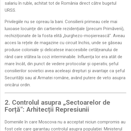
salariu în ruble, achitat tot de România direct către bugetul
URSS.
Privilegiile nu se opreau la bani. Consilierii primeau cele mai
luxoase locuințe din cartierele rezidențiale (precum Primăverii),
rechiziționate de la fosta elită „burghezo-moșierească”. Aveau
acces la rețele de magazine cu circuit închis, unde se găseau
produse coloniale și delicatese inaccesibile cetățeanului de
rând care stătea la cozi interminabile. Influența lor era atât de
mare încât, din punct de vedere protocolar și operativ, șeful
consilierilor sovietici avea aceleași drepturi și avantaje ca șeful
Securității sau al Armatei române, având putere de veto asupra
oricărui ordin.
2. Controlul asupra „Sectoarelor de
Forță”: Arhitecții Represiunii
Domeniile în care Moscova nu a acceptat niciun compromis au
fost cele care garantau controlul asupra populației: Ministerul