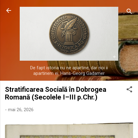
Treceți la conținutul principal
De fapt istoria nu ne apartine, dar noi ii
apartinem ei. Hans-Georg Gadamer
Stratificarea Socială în Dobrogea
Romană (Secolele I–III p.Chr.)
-
mai 26, 2026