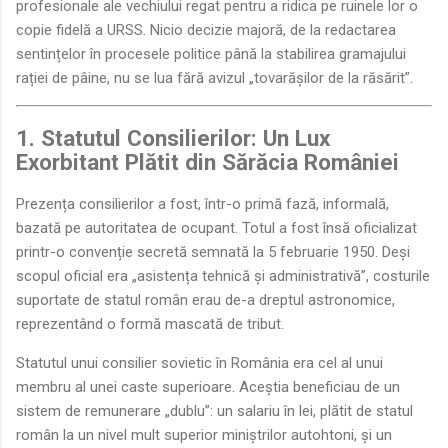
profesionale ale vechiului regat pentru a ridica pe ruinele lor o
copie fidelă a URSS. Nicio decizie majoră, de la redactarea
sentințelor în procesele politice până la stabilirea gramajului
rației de pâine, nu se lua fără avizul „tovarășilor de la răsărit”.
1. Statutul Consilierilor: Un Lux
Exorbitant Plătit din Sărăcia României
Prezența consilierilor a fost, într-o primă fază, informală,
bazată pe autoritatea de ocupant. Totul a fost însă oficializat
printr-o convenție secretă semnată la 5 februarie 1950. Deși
scopul oficial era „asistența tehnică și administrativă”, costurile
suportate de statul român erau de-a dreptul astronomice,
reprezentând o formă mascată de tribut.
Statutul unui consilier sovietic în România era cel al unui
membru al unei caste superioare. Aceștia beneficiau de un
sistem de remunerare „dublu”: un salariu în lei, plătit de statul
român la un nivel mult superior miniștrilor autohtoni, și un