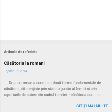
Articole de referinta
Căsătoria la romani
-
aprilie 16, 2014
Dreptul roman a cunoscut două forme fundamentale de
căsătorie, diferențiate prin statutul juridic al femeii și prin
raporturile de putere din cadrul familiei: • căsătoria cum manus
• căsătoria sine manu Multă vreme, singura formă recunoscută
CITIȚI MAI MULTE
și practicată a fost căsătoria cu manus, prin care femeia