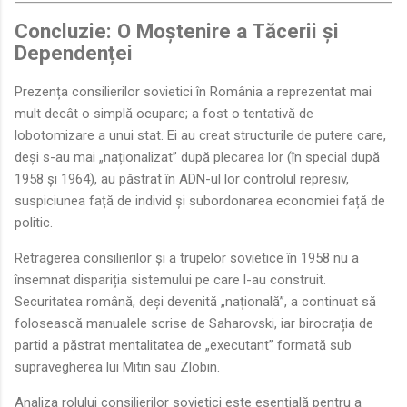
Concluzie: O Moștenire a Tăcerii și
Dependenței
Prezența consilierilor sovietici în România a reprezentat mai
mult decât o simplă ocupare; a fost o tentativă de
lobotomizare a unui stat. Ei au creat structurile de putere care,
deși s-au mai „naționalizat” după plecarea lor (în special după
1958 și 1964), au păstrat în ADN-ul lor controlul represiv,
suspiciunea față de individ și subordonarea economiei față de
politic.
Retragerea consilierilor și a trupelor sovietice în 1958 nu a
însemnat dispariția sistemului pe care l-au construit.
Securitatea română, deși devenită „națională”, a continuat să
folosească manualele scrise de Saharovski, iar birocrația de
partid a păstrat mentalitatea de „executant” formată sub
supravegherea lui Mitin sau Zlobin.
Analiza rolului consilierilor sovietici este esențială pentru a