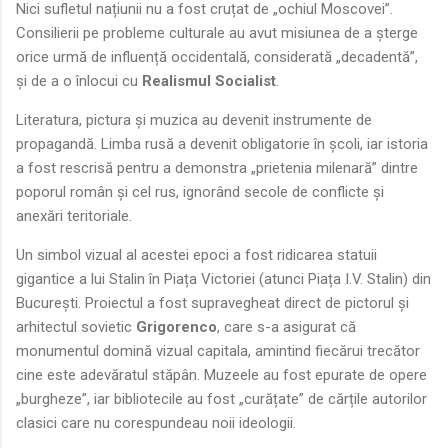
Nici sufletul națiunii nu a fost cruțat de „ochiul Moscovei”.
Consilierii pe probleme culturale au avut misiunea de a șterge
orice urmă de influență occidentală, considerată „decadentă”,
și de a o înlocui cu
Realismul Socialist
.
Literatura, pictura și muzica au devenit instrumente de
propagandă. Limba rusă a devenit obligatorie în școli, iar istoria
a fost rescrisă pentru a demonstra „prietenia milenară” dintre
poporul român și cel rus, ignorând secole de conflicte și
anexări teritoriale.
Un simbol vizual al acestei epoci a fost ridicarea statuii
gigantice a lui Stalin în Piața Victoriei (atunci Piața I.V. Stalin) din
București. Proiectul a fost supravegheat direct de pictorul și
arhitectul sovietic
Grigorenco
, care s-a asigurat că
monumentul domină vizual capitala, amintind fiecărui trecător
cine este adevăratul stăpân. Muzeele au fost epurate de opere
„burgheze”, iar bibliotecile au fost „curățate” de cărțile autorilor
clasici care nu corespundeau noii ideologii.