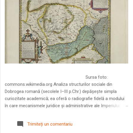
Sursa foto:
commons.wikimedia.org Analiza structurilor sociale din
Dobrogea romană (secolele I–III p.Chr.) depășește simpla
curiozitate academică; ea oferă o radiografie fidelă a modului
în care mecanismele juridice și administrative ale Imperiului
Roman au remodelat spațiul dintre Dunăre și Marea Neagră.
Într-o epocă în care prosperitatea excepțională a lumii romane
Trimiteți un comentariu
era susținută de o mobilitate socială dinamică și de o libertate