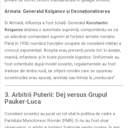
Armata: Generalul Kolganov și Desnaționalizarea
În Armată, influența a fost totală. Generalul
Konstantin
Kolganov
deținea o autoritate supremă, comportându-se ca
un adevărat comandant suprem al forțelor armate române.
Până în 1950, numărul funcțiilor ocupate de consilierii militari a
crescut exponențial. Aceștia erau prezenți peste tot: în aviație,
marină, infanterie și în toate punctele logistice. Uniformele au
fost schimbate după model sovietic, regulamentele au fost
traduse din limba rusă, iar ofițerii români care se opuneau
sovieticizării erau epurați, arestați sau trimiși la „reeducare”.
3. Arbitrii Puterii: Dej versus Grupul
Pauker-Luca
Consilierii sovietici au jucat un rol vital în politica de cadre a
Partidului Muncitoresc Român (PMR). Ei nu au fost doar
observatori, ci arbitri ai luptelor fratricide pentru putere. În anii