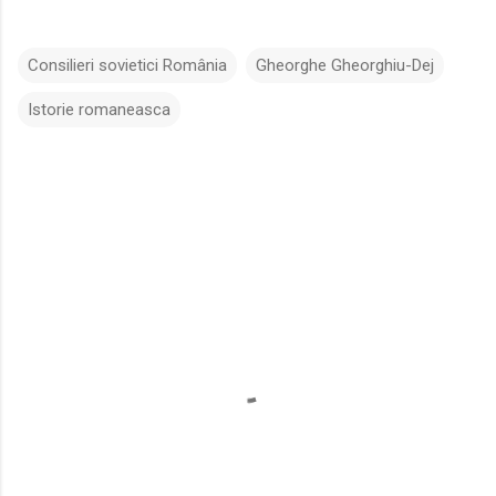
Consilieri sovietici România
Gheorghe Gheorghiu-Dej
Istorie romaneasca
C
o
m
e
n
t
a
r
i
i