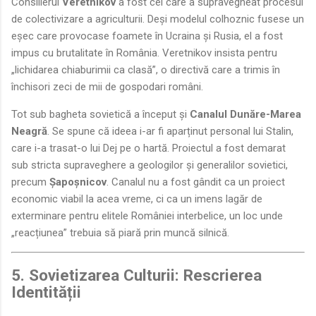
Consilierul
Veretnikov
a fost cel care a supravegheat procesul
de colectivizare a agriculturii. Deși modelul colhoznic fusese un
eșec care provocase foamete în Ucraina și Rusia, el a fost
impus cu brutalitate în România. Veretnikov insista pentru
„lichidarea chiaburimii ca clasă”, o directivă care a trimis în
închisori zeci de mii de gospodari români.
Tot sub bagheta sovietică a început și
Canalul Dunăre-Marea
Neagră
. Se spune că ideea i-ar fi aparținut personal lui Stalin,
care i-a trasat-o lui Dej pe o hartă. Proiectul a fost demarat
sub stricta supraveghere a geologilor și generalilor sovietici,
precum
Șapoșnicov
. Canalul nu a fost gândit ca un proiect
economic viabil la acea vreme, ci ca un imens lagăr de
exterminare pentru elitele României interbelice, un loc unde
„reacțiunea” trebuia să piară prin muncă silnică.
5. Sovietizarea Culturii: Rescrierea
Identității