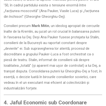
'50, în cadrul partidului exista o tensiune enormă între
„facțiunea moscovită” (Ana Pauker, Vasile Luca) și „facțiunea
din închisori” (Gheorghe Gheorghiu-Dej).
Consilieri precum
Mark Mitin
, un ideolog apropiat de cercurile
înalte de la Kremlin, au jucat un rol crucial în balansarea puterii
în favoarea lui Dej. Deși Ana Pauker fusese protejata lui Stalin,
consilierii de la București au raportat constant despre
„devierile” ei. Sub supravegherea lor atentă, procesul de
discreditare a grupului Pauker-Luca a fost orchestrat ca o
piesă de teatru. Stalin, informat de consilierii săi despre
loialitatea „totală” (și aparent mai ușor de controlat) a lui Dej, a
tranșat disputa. Consolidarea puterii lui Gheorghiu-Dej a fost, în
esență, o decizie luată în birourile consilierilor sovietici, care
vedeau în el un executant mai eficient al colectivizării și
industrializării forțate.
4. Jaful Economic sub Coordonare