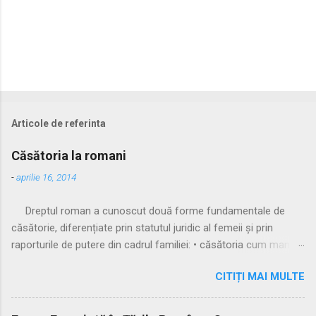
Articole de referinta
Căsătoria la romani
-
aprilie 16, 2014
Dreptul roman a cunoscut două forme fundamentale de
căsătorie, diferențiate prin statutul juridic al femeii și prin
raporturile de putere din cadrul familiei: • căsătoria cum manus
• căsătoria sine manu Multă vreme, singura formă recunoscută
CITIȚI MAI MULTE
și practicată a fost căsătoria cu manus, prin care femeia
trecea sub autoritatea soțului, devenind parte a familiei
acestuia. Spre sfârșitul Republicii, tot mai multe femei au