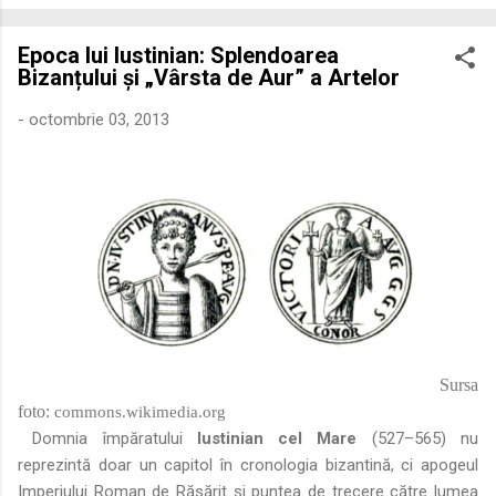
economică extinsă, Dobrogea a devenit un laborator complex
de fuziune etnică și culturală. Urmărirea penetrării elementului
Epoca lui Iustinian: Splendoarea
roman – în special a cetățenilor romani ( cives Romani ) în
Bizanțului și „Vârsta de Aur” a Artelor
țesutul urban și rural dobrogean – ne permite să măsurăm cu
precizie profunzimea și ritmul procesului de rom...
-
octombrie 03, 2013
Sursa
foto:
commons.wikimedia.org
Domnia împăratului
Iustinian cel Mare
(527–565) nu
reprezintă doar un capitol în cronologia bizantină, ci apogeul
Imperiului Roman de Răsărit și puntea de trecere către lumea