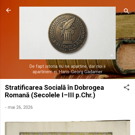
Treceți la conținutul principal
De fapt istoria nu ne apartine, dar noi ii
apartinem ei. Hans-Georg Gadamer
Stratificarea Socială în Dobrogea
Romană (Secolele I–III p.Chr.)
-
mai 26, 2026