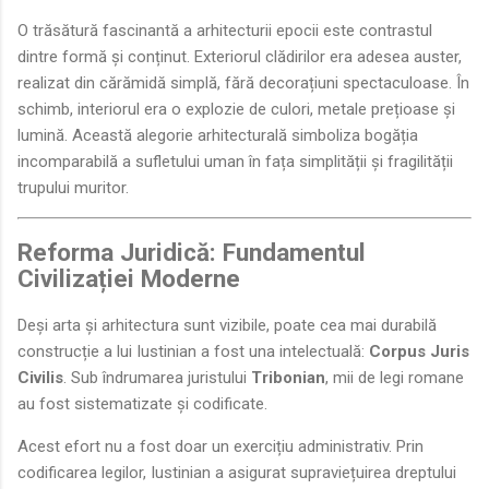
O trăsătură fascinantă a arhitecturii epocii este contrastul
dintre formă și conținut. Exteriorul clădirilor era adesea auster,
realizat din cărămidă simplă, fără decorațiuni spectaculoase. În
schimb, interiorul era o explozie de culori, metale prețioase și
lumină. Această alegorie arhitecturală simboliza bogăția
incomparabilă a sufletului uman în fața simplității și fragilității
trupului muritor.
Reforma Juridică: Fundamentul
Civilizației Moderne
Deși arta și arhitectura sunt vizibile, poate cea mai durabilă
construcție a lui Iustinian a fost una intelectuală:
Corpus Juris
Civilis
. Sub îndrumarea juristului
Tribonian
, mii de legi romane
au fost sistematizate și codificate.
Acest efort nu a fost doar un exercițiu administrativ. Prin
codificarea legilor, Iustinian a asigurat supraviețuirea dreptului