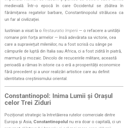
medievală. Într-o epocă în care Occidentul se zbătea în
fărâmițarea regatelor barbare, Constantinopolul strălucea ca
un far al civilizației.
Iustinian a visat la o
Restauratio Imperii
— o refacere a unității
romane prin forța armelor — însă adevărata sa victorie, cea
care a supraviețuit mileniilor, nu a fost scrisă cu sânge pe
câmpurile de luptă din Italia sau Africa, ci a fost zidită în piatră,
marmură și mozaic. Dincolo de recuceririle militare, această
perioadă a rămas în istorie ca o eră a prosperității economice
fără precedent și a unor realizări artistice care au definit
identitatea creștinismului oriental.
Constantinopol: Inima Lumii și Orașul
celor Trei Ziduri
Poziționat strategic la întretăierea rutelor comerciale dintre
Europa și Asia,
Constantinopolul
nu era doar o capitală, ci un