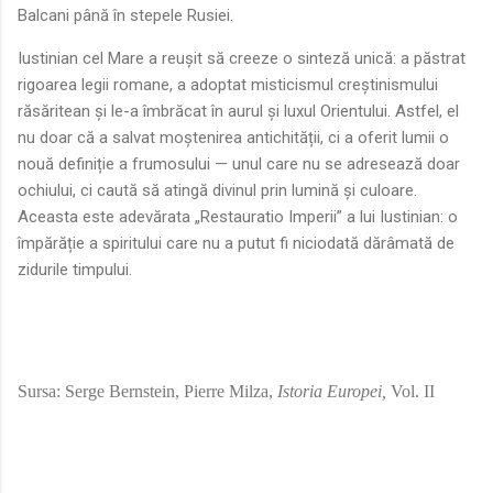
Balcani până în stepele Rusiei.
Iustinian cel Mare a reușit să creeze o sinteză unică: a păstrat
rigoarea legii romane, a adoptat misticismul creștinismului
răsăritean și le-a îmbrăcat în aurul și luxul Orientului. Astfel, el
nu doar că a salvat moștenirea antichității, ci a oferit lumii o
nouă definiție a frumosului — unul care nu se adresează doar
ochiului, ci caută să atingă divinul prin lumină și culoare.
Aceasta este adevărata „Restauratio Imperii” a lui Iustinian: o
împărăție a spiritului care nu a putut fi niciodată dărâmată de
zidurile timpului.
Sursa: Serge Bernstein, Pierre Milza,
Istoria Europei,
Vol. II