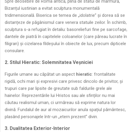
Spre deosebire de Roma antică, plină de statui de marmură,
Bizanțul iustinian a evitat sculptura monumentală
tridimensională. Biserica se temea de „idolatrie” și dorea să se
distanțeze de păgânismul care venera statuile zeilor. În schimb,
sculptura s-a refugiat în detaliu: basoreliefuri fine pe sarcofage,
dantele de piatră în capitelele coloanelor (care păreau lucrate în
filigran) și cizelarea fildeșului în obiecte de lux, precum dipticele
consulare.
2. Stilul Hieratic: Solemnitatea Veșniciei
Figurile umane au căpătat un aspect
hieratic
: frontalitate
rigidă, ochi mari și expresivi care privesc dincolo de privitor, și
trupuri care par lipsite de greutate sub faldurile grele ale
hainelor. Reprezentările lui Hristos sau ale sfinților nu mai
căutau realismul uman, ci urmăreau să exprime natura lor
divină. Fundalul de aur al mozaicurilor anula spațiul pământesc,
plasând personajele într-un „etern prezent” divin.
3. Dualitatea Exterior-Interior