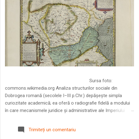
Sursa foto:
commons.wikimedia.org Analiza structurilor sociale din
Dobrogea romană (secolele I–III p.Chr.) depășește simpla
curiozitate academică; ea oferă o radiografie fidelă a modului
în care mecanismele juridice și administrative ale Imperiului
Roman au remodelat spațiul dintre Dunăre și Marea Neagră.
Într-o epocă în care prosperitatea excepțională a lumii romane
Trimiteți un comentariu
era susținută de o mobilitate socială dinamică și de o libertate