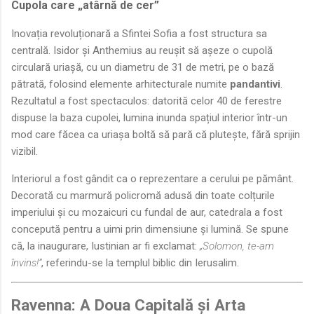
Cupola care „atârnă de cer”
Inovația revoluționară a Sfintei Sofia a fost structura sa
centrală. Isidor și Anthemius au reușit să așeze o cupolă
circulară uriașă, cu un diametru de 31 de metri, pe o bază
pătrată, folosind elemente arhitecturale numite
pandantivi
.
Rezultatul a fost spectaculos: datorită celor 40 de ferestre
dispuse la baza cupolei, lumina inunda spațiul interior într-un
mod care făcea ca uriașa boltă să pară că plutește, fără sprijin
vizibil.
Interiorul a fost gândit ca o reprezentare a cerului pe pământ.
Decorată cu marmură policromă adusă din toate colțurile
imperiului și cu mozaicuri cu fundal de aur, catedrala a fost
concepută pentru a uimi prin dimensiune și lumină. Se spune
că, la inaugurare, Iustinian ar fi exclamat:
„Solomon, te-am
învins!”
, referindu-se la templul biblic din Ierusalim.
Ravenna: A Doua Capitală și Arta