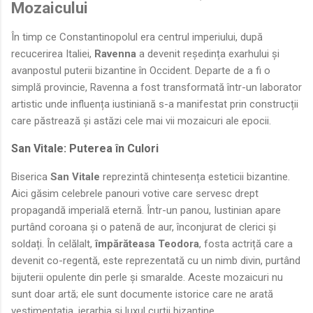
Mozaicului
În timp ce Constantinopolul era centrul imperiului, după
recucerirea Italiei,
Ravenna
a devenit reședința exarhului și
avanpostul puterii bizantine în Occident. Departe de a fi o
simplă provincie, Ravenna a fost transformată într-un laborator
artistic unde influența iustiniană s-a manifestat prin construcții
care păstrează și astăzi cele mai vii mozaicuri ale epocii.
San Vitale: Puterea în Culori
Biserica
San Vitale
reprezintă chintesența esteticii bizantine.
Aici găsim celebrele panouri votive care servesc drept
propagandă imperială eternă. Într-un panou, Iustinian apare
purtând coroana și o patenă de aur, înconjurat de clerici și
soldați. În celălalt,
împărăteasa Teodora
, fosta actriță care a
devenit co-regentă, este reprezentată cu un nimb divin, purtând
bijuterii opulente din perle și smaralde. Aceste mozaicuri nu
sunt doar artă; ele sunt documente istorice care ne arată
vestimentația, ierarhia și luxul curții bizantine.