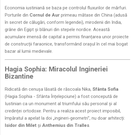
Economia iustiniană se baza pe controlul fluxurilor de mărfuri.
Porturile din
Cornul de Aur
primeau mătase din China (adusă
în secret de călugări, conform legendei), mirodenii din India,
grâne din Egipt și blănuri din stepele nordice. Această
acumulare imensă de capital a permis finanțarea unor proiecte
de construcții faraonice, transformând orașul în cel mai bogat
bazar al lumii medievale.
Hagia Sophia: Miracolul Ingineriei
Bizantine
Ridicată din cenușa lăsată de răscoala Nika,
Sfânta Sofia
(Hagia Sophia - Sfânta Înțelepciune) a fost concepută de
Iustinian ca un monument al triumfului său personal și al
credinței ortodoxe. Pentru a realiza acest proiect imposibil,
împăratul a apelat la doi „ingineri-geometri”, nu doar arhitecți:
Isidor din Milet
și
Anthemius din Tralles
.