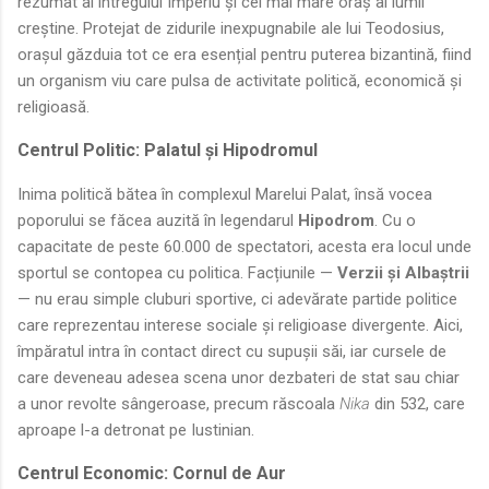
rezumat al întregului Imperiu și cel mai mare oraș al lumii
creștine. Protejat de zidurile inexpugnabile ale lui Teodosius,
orașul găzduia tot ce era esențial pentru puterea bizantină, fiind
un organism viu care pulsa de activitate politică, economică și
religioasă.
Centrul Politic: Palatul și Hipodromul
Inima politică bătea în complexul Marelui Palat, însă vocea
poporului se făcea auzită în legendarul
Hipodrom
. Cu o
capacitate de peste 60.000 de spectatori, acesta era locul unde
sportul se contopea cu politica. Facțiunile —
Verzii și Albaștrii
— nu erau simple cluburi sportive, ci adevărate partide politice
care reprezentau interese sociale și religioase divergente. Aici,
împăratul intra în contact direct cu supușii săi, iar cursele de
care deveneau adesea scena unor dezbateri de stat sau chiar
a unor revolte sângeroase, precum răscoala
Nika
din 532, care
aproape l-a detronat pe Iustinian.
Centrul Economic: Cornul de Aur