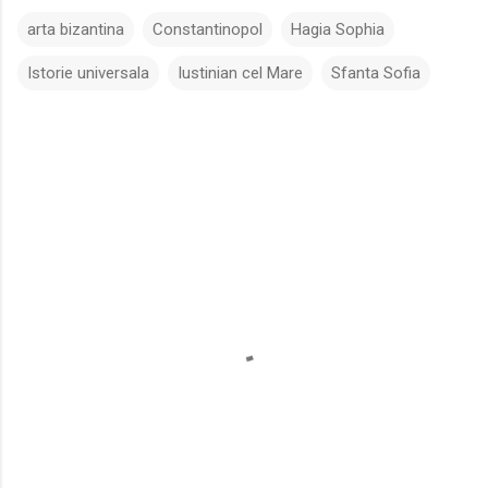
arta bizantina
Constantinopol
Hagia Sophia
Istorie universala
Iustinian cel Mare
Sfanta Sofia
C
o
m
e
n
t
a
r
i
i