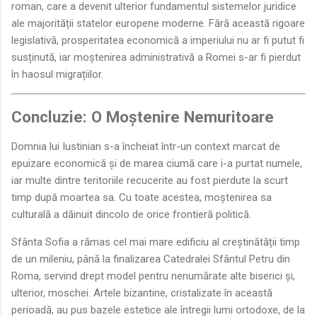
roman, care a devenit ulterior fundamentul sistemelor juridice
ale majorității statelor europene moderne. Fără această rigoare
legislativă, prosperitatea economică a imperiului nu ar fi putut fi
susținută, iar moștenirea administrativă a Romei s-ar fi pierdut
în haosul migrațiilor.
Concluzie: O Moștenire Nemuritoare
Domnia lui Iustinian s-a încheiat într-un context marcat de
epuizare economică și de marea ciumă care i-a purtat numele,
iar multe dintre teritoriile recucerite au fost pierdute la scurt
timp după moartea sa. Cu toate acestea, moștenirea sa
culturală a dăinuit dincolo de orice frontieră politică.
Sfânta Sofia a rămas cel mai mare edificiu al creștinătății timp
de un mileniu, până la finalizarea Catedralei Sfântul Petru din
Roma, servind drept model pentru nenumărate alte biserici și,
ulterior, moschei. Artele bizantine, cristalizate în această
perioadă, au pus bazele estetice ale întregii lumi ortodoxe, de la