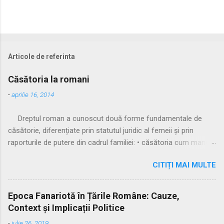
Articole de referinta
Căsătoria la romani
-
aprilie 16, 2014
Dreptul roman a cunoscut două forme fundamentale de
căsătorie, diferențiate prin statutul juridic al femeii și prin
raporturile de putere din cadrul familiei: • căsătoria cum manus
• căsătoria sine manu Multă vreme, singura formă recunoscută
CITIȚI MAI MULTE
și practicată a fost căsătoria cu manus, prin care femeia
trecea sub autoritatea soțului, devenind parte a familiei
acestuia. Spre sfârșitul Republicii, tot mai multe femei au
Epoca Fanariotă în Țările Române: Cauze,
început să evite această subordonare, trăind în uniuni
Context și Implicații Politice
nelegitime. Pentru a limita fenomenul, romanii au recunoscut și
-
iulie 26, 2019