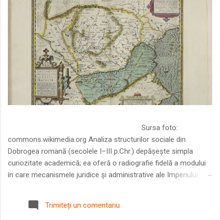
Sursa foto:
commons.wikimedia.org Analiza structurilor sociale din
Dobrogea romană (secolele I–III p.Chr.) depășește simpla
curiozitate academică; ea oferă o radiografie fidelă a modului
în care mecanismele juridice și administrative ale Imperiului
Roman au remodelat spațiul dintre Dunăre și Marea Neagră.
Într-o epocă în care prosperitatea excepțională a lumii romane
Trimiteți un comentariu
era susținută de o mobilitate socială dinamică și de o libertate