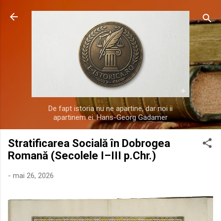
Treceți la conținutul principal
De fapt istoria nu ne apartine, dar noi ii
apartinem ei. Hans-Georg Gadamer
Stratificarea Socială în Dobrogea
Romană (Secolele I–III p.Chr.)
-
mai 26, 2026