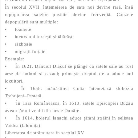
În secolul XVII, întemeierea de sate noi devine rară, însă
repopularea satelor pustiite devine frecventă. Cauzele
depopulării sunt multiple:
•
foamete
•
incursiuni turcești și tătărăști
•
războaie
•
migrații forțate
Exemple:
•
În 1621, Danciul Diacul se plânge că satele sale au fost
arse de poloni și cazaci; primește dreptul de a aduce noi
locuitori.
•
În 1658, mănăstirea Golia întemeiază slobozia
Trebujeni–Peșteră.
•
În Țara Românească, în 1610, satele Episcopiei Buzău
aveau țărani veniți din peste Dunăre.
•
În 1614, boierul Ianachi aduce țărani străini în seliștea
Vaidea (Ialomița).
Libertatea de strămutare în secolul XV