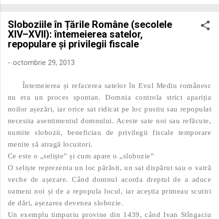
economică extinsă, Dobrogea a devenit un laborator complex
de fuziune etnică și culturală. Urmărirea penetrării elementului
Sloboziile în Țările Române (secolele
roman – în special a cetățenilor romani ( cives Romani ) în
XIV–XVII): întemeierea satelor,
țesutul urban și rural dobrogean – ne permite să măsurăm cu
repopulare și privilegii fiscale
precizie profunzimea și ritmul procesului de rom...
-
octombrie 29, 2013
Întemeierea și refacerea satelor în Evul Mediu românesc
nu era un proces spontan. Domnia controla strict apariția
noilor așezări, iar orice sat ridicat pe loc pustiu sau repopulat
necesita asentimentul domnului. Aceste sate noi sau refăcute,
numite slobozii, beneficiau de privilegii fiscale temporare
menite să atragă locuitori.
Ce este o „seliște” și cum apare o „slobozie”
O seliște reprezenta un loc părăsit, un sat dispărut sau o vatră
veche de așezare. Când domnul acorda dreptul de a aduce
oameni noi și de a repopula locul, iar aceștia primeau scutiri
de dări, așezarea devenea slobozie.
Un exemplu timpuriu provine din 1439, când Ivan Stîngaciu