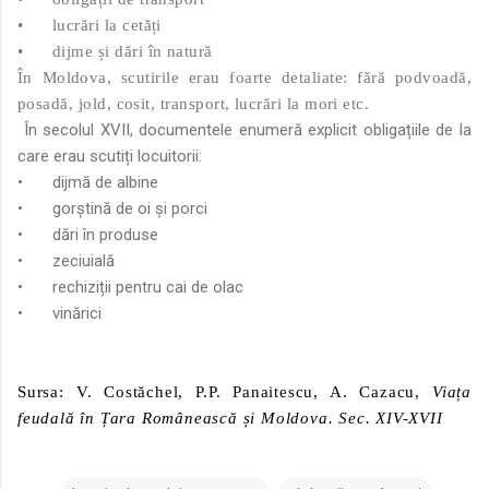
•
lucrări la cetăți
•
dijme și dări în natură
În Moldova, scutirile erau foarte detaliate: fără podvoadă,
posadă, jold, cosit, transport, lucrări la mori etc.
În secolul XVII, documentele enumeră explicit obligațiile de la
care erau scutiți locuitorii:
•
dijmă de albine
•
gorștină de oi și porci
•
dări în produse
•
zeciuială
•
rechiziții pentru cai de olac
•
vinărici
Sursa: V. Costăchel, P.P. Panaitescu, A. Cazacu,
Viața
feudală în Țara Românească și Moldova. Sec. XIV-XVII