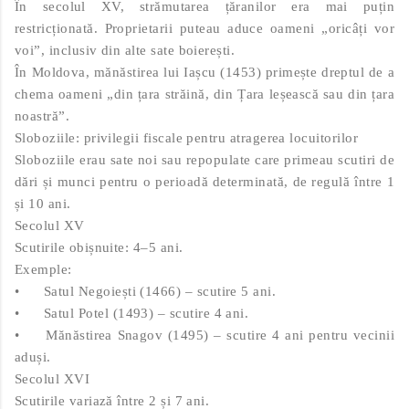
În secolul XV, strămutarea țăranilor era mai puțin
restricționată. Proprietarii puteau aduce oameni „oricâți vor
voi”, inclusiv din alte sate boierești.
În Moldova, mănăstirea lui Iașcu (1453) primește dreptul de a
chema oameni „din țara străină, din Țara leșească sau din țara
noastră”.
Sloboziile: privilegii fiscale pentru atragerea locuitorilor
Sloboziile erau sate noi sau repopulate care primeau scutiri de
dări și munci pentru o perioadă determinată, de regulă între 1
și 10 ani.
Secolul XV
Scutirile obișnuite: 4–5 ani.
Exemple:
•
Satul Negoiești (1466) – scutire 5 ani.
•
Satul Potel (1493) – scutire 4 ani.
•
Mănăstirea Snagov (1495) – scutire 4 ani pentru vecinii
aduși.
Secolul XVI
Scutirile variază între 2 și 7 ani.