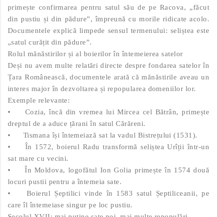
primește confirmarea pentru satul său de pe Racova, „făcut
din pustiu și din pădure”, împreună cu morile ridicate acolo.
Documentele explică limpede sensul termenului: seliștea este
„satul curățit din pădure”.
Rolul mănăstirilor și al boierilor în întemeierea satelor
Deși nu avem multe relatări directe despre fondarea satelor în
Țara Românească, documentele arată că mănăstirile aveau un
interes major în dezvoltarea și repopularea domeniilor lor.
Exemple relevante:
•
Cozia, încă din vremea lui Mircea cel Bătrân, primește
dreptul de a aduce țărani în satul Cărăreni.
•
Tismana își întemeiază sat la vadul Bistrețului (1531).
•
În 1572, boierul Radu transformă seliștea Urîții într-un
sat mare cu vecini.
•
În Moldova, logofătul Ion Golia primește în 1574 două
locuri pustii pentru a întemeia sate.
•
Boierul Șeptilici vinde în 1583 satul Șeptiliceanii, pe
care îl întemeiase singur pe loc pustiu.
Secolul XVII: mai puține sate noi, mai multe repopulări