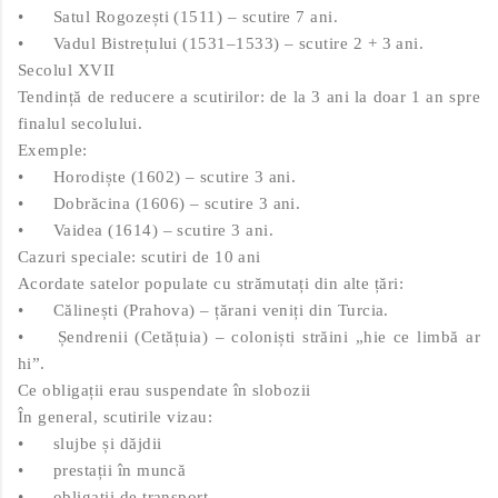
•
Satul Rogozești (1511) – scutire 7 ani.
•
Vadul Bistrețului (1531–1533) – scutire 2 + 3 ani.
Secolul XVII
Tendință de reducere a scutirilor: de la 3 ani la doar 1 an spre
finalul secolului.
Exemple:
•
Horodiște (1602) – scutire 3 ani.
•
Dobrăcina (1606) – scutire 3 ani.
•
Vaidea (1614) – scutire 3 ani.
Cazuri speciale: scutiri de 10 ani
Acordate satelor populate cu strămutați din alte țări:
•
Călinești (Prahova) – țărani veniți din Turcia.
•
Șendrenii (Cetățuia) – coloniști străini „hie ce limbă ar
hi”.
Ce obligații erau suspendate în slobozii
În general, scutirile vizau:
•
slujbe și dăjdii
•
prestații în muncă
•
obligații de transport