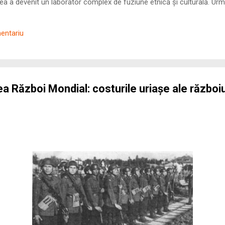
 a devenit un laborator complex de fuziune etnică și culturală. Urmă
nilor romani ( cives Romani ) în țesutul urban și rural dobrogean –
ul procesului de rom...
mentariu
ea Război Mondial: costurile uriașe ale război