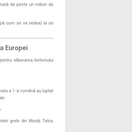
rmată de peste un milion de
după cum se va vedea) la un
a Europei
tru eliberarea teritoriului
mata a 1-a română au luptat
le:
.
ele grele din Munții Tatra,