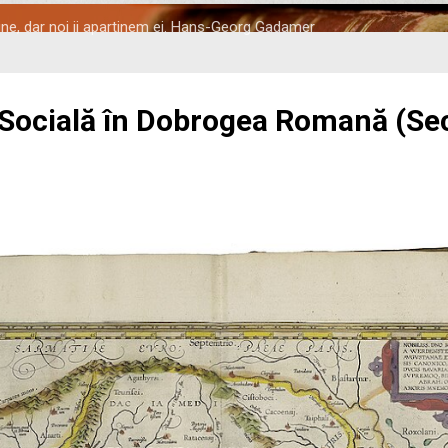
tine, dar noi ii apartinem ei. Hans-Georg Gadamer
 Socială în Dobrogea Romană (Seco