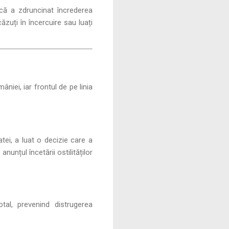
ucă a zdruncinat încrederea
ăzuți în încercuire sau luați
âniei, iar frontul de pe linia
matei, a luat o decizie care a
nunțul încetării ostilităților
tal, prevenind distrugerea