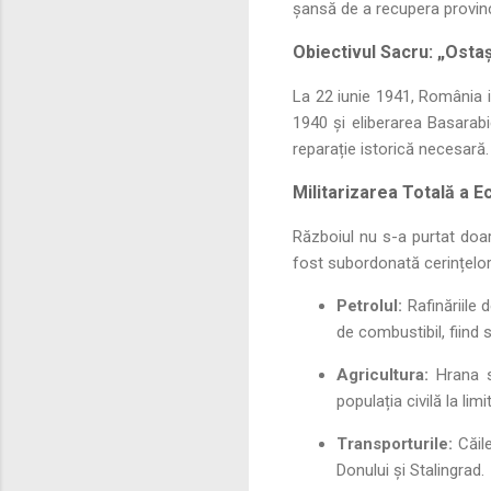
șansă de a recupera provinci
Obiectivul Sacru: „Ostaș
La 22 iunie 1941, România in
1940 și eliberarea Basarabi
reparație istorică necesară.
Militarizarea Totală a 
Războiul nu s-a purtat doar
fost subordonată cerințelor 
Petrolul:
Rafinăriile 
de combustibil, fiin
Agricultura:
Hrana so
populația civilă la lim
Transporturile:
Căile
Donului și Stalingrad.