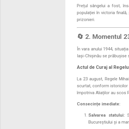
Prețul sângelui a fost, în
populației în victoria final
prizonieri.
🔄 2. Momentul 2
În vara anului 1944, situația
Iași-Chișinău se prăbușise 
Actul de Curaj al Regelu
La 23 august, Regele Mihai I,
scurtat, conform istoricilor 
împotriva Aliaților au scos 
Consecințe imediate:
Salvarea statului:
S-
Bucureștiului și a mar