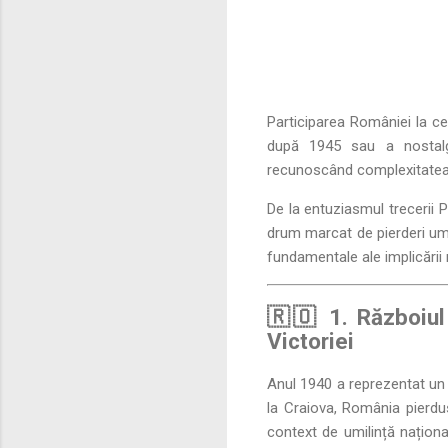
Participarea României la ce
după 1945 sau a nostalgi
recunoscând complexitatea une
De la entuziasmul trecerii 
drum marcat de pierderi uma
fundamentale ale implicării r
🇷🇴 1. Războiul
Victoriei
Anul 1940 a reprezentat un 
la Craiova, România pierdus
context de umilință naționa