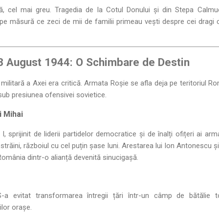
să, cel mai greu. Tragedia de la Cotul Donului și din Stepa Calm
ă, pe măsură ce zeci de mii de familii primeau vești despre cei dragi c
3 August 1944: O Schimbare de Destin
 militară a Axei era critică. Armata Roșie se afla deja pe teritoriul Rom
sub presiunea ofensivei sovietice.
i Mihai
 sprijinit de liderii partidelor democratice și de înalți ofițeri ai ar
străini, războiul cu cel puțin șase luni. Arestarea lui Ion Antonescu și a
România dintr-o alianță devenită sinucigașă.
a evitat transformarea întregii țări într-un câmp de bătălie to
ilor orașe.