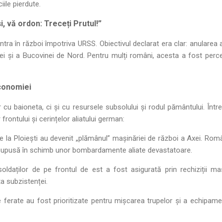
ile pierdute.
i, vă ordon: Treceți Prutul!”
tra în război împotriva URSS. Obiectivul declarat era clar: anularea a
ei și a Bucovinei de Nord. Pentru mulți români, acesta a fost perc
Economiei
 cu baioneta, ci și cu resursele subsolului și rodul pământului. În
frontului și cerințelor aliatului german:
de la Ploiești au devenit „plămânul” mașinăriei de război a Axei. Româ
d supusă în schimb unor bombardamente aliate devastatoare.
ldaților de pe frontul de est a fost asigurată prin rechiziții m
ita subzistenței.
 ferate au fost prioritizate pentru mișcarea trupelor și a echipame