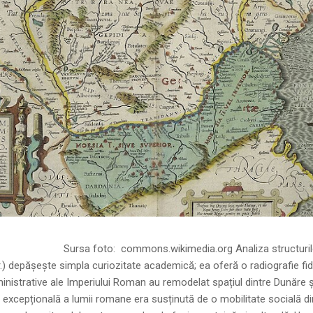
ns.wikimedia.org Analiza structurilor socia
r.) depășește simpla curiozitate academică; ea oferă o radiografie fid
inistrative ale Imperiului Roman au remodelat spațiul dintre Dunăre 
 excepțională a lumii romane era susținută de o mobilitate socială di