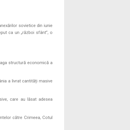
nexărilor sovietice din iunie
eput ca un „război sfânt”, o
treaga structură economică a
nia a livrat cantități masive
asive, care au lăsat adesea
ntelor către Crimeea, Cotul