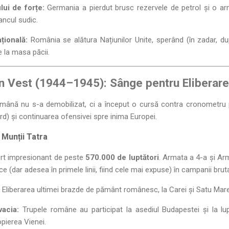
ui de forțe:
Germania a pierdut brusc rezervele de petrol și o a
ancul sudic.
țională:
România se alătura Națiunilor Unite, sperând (în zadar, 
e la masa păcii.
n Vest (1944–1945): Sânge pentru Eliberare
ână nu s-a demobilizat, ci a început o cursă contra cronometru pen
rd) și continuarea ofensivei spre inima Europei.
 Munții Tatra
rt impresionant de peste
570.000 de luptători
. Armata a 4-a și Ar
ce (dar adesea în primele linii, fiind cele mai expuse) în campanii bruta
Eliberarea ultimei brazde de pământ românesc, la Carei și Satu Mare
vacia:
Trupele române au participat la asediul Budapestei și la lupt
pierea Vienei.