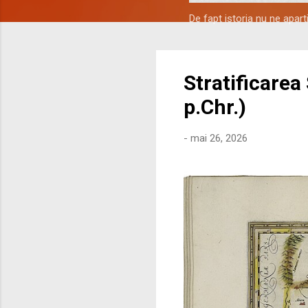
De fapt istoria nu ne apar
Stratificarea
p.Chr.)
-
mai 26, 2026