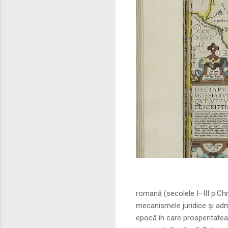
Sursa foto: commo
romană (secolele I–III p.Ch
mecanismele juridice și adm
epocă în care prosperitatea