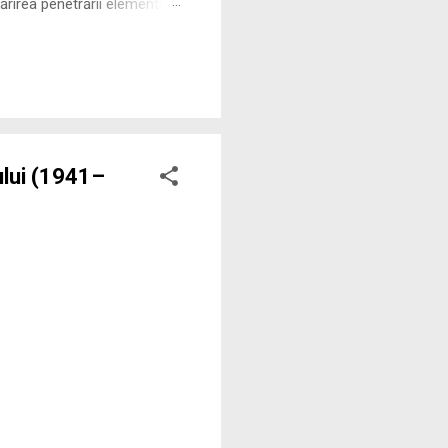
rirea penetrării elementului
 ne permite să măsurăm cu
ului (1941–