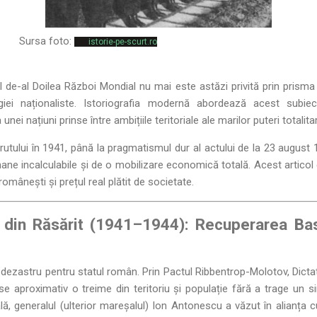
Sursa foto:
istorie-pe-scurt.ro
l de-al Doilea Război Mondial nu mai este astăzi privită prin prism
ei naționaliste. Istoriografia modernă abordează acest subie
i națiuni prinse între ambițiile teritoriale ale marilor puteri totalita
Prutului în 1941, până la pragmatismul dur al actului de la 23 augus
ne incalculabile și de o mobilizare economică totală. Acest artico
omânești și prețul real plătit de societate.
 din Răsărit (1941–1944): Recuperarea Basa
dezastru pentru statul român. Prin Pactul Ribbentrop-Molotov, Dictatu
e aproximativ o treime din teritoriu și populație fără a trage un 
lă, generalul (ulterior mareșalul) Ion Antonescu a văzut în alianța