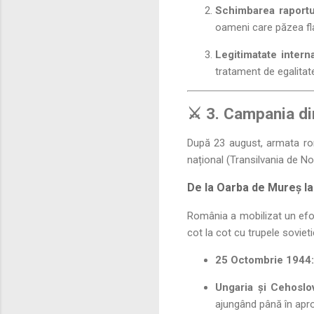
Schimbarea raportul
oameni care păzea fl
Legitimatate interna
tratament de egalitat
⚔️ 3. Campania di
După 23 august, armata rom
național (Transilvania de No
De la Oarba de Mureș la
România a mobilizat un efo
cot la cot cu trupele sovieti
25 Octombrie 1944:
Ungaria și Cehoslo
ajungând până în apro