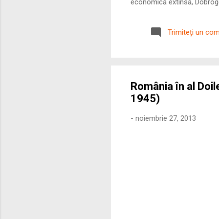
economică extinsă, Dobrogea
roman – în special a cetățe
precizie profunzimea și ritm
Trimiteți un co
România în al Doil
1945)
-
noiembrie 27, 2013