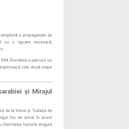
a simplistă a propagandei de
ct cu o rigoare necesară,
re.
t 1944, România a parcurs un
l explorează cele două etape
rabiei și Mirajul
l de la Viena și Tratatul de
singur foc de armă. În acest
 cu Germania nazistă singura