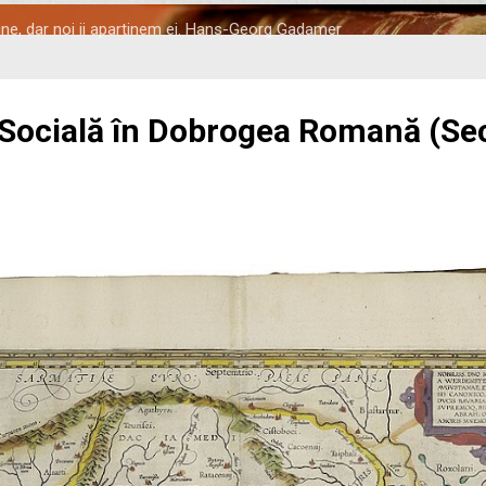
tine, dar noi ii apartinem ei. Hans-Georg Gadamer
 Socială în Dobrogea Romană (Seco