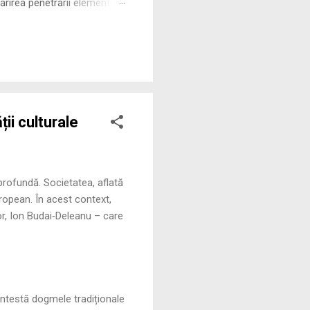
rirea penetrării elementului
 ne permite să măsurăm cu
ii culturale
 profundă. Societatea, aflată
uropean. În acest context,
or, Ion Budai‑Deleanu – care
contestă dogmele tradiționale