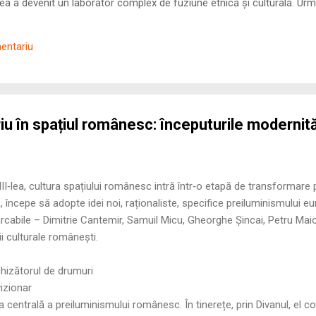
 a devenit un laborator complex de fuziune etnică și culturală. Urmă
nilor romani ( cives Romani ) în țesutul urban și rural dobrogean –
ul procesului de rom...
mentariu
iu în spațiul românesc: începuturile modernităț
III‑lea, cultura spațiului românesc intră într‑o etapă de transformare
, începe să adopte idei noi, raționaliste, specifice preiluminismului e
arcabile – Dimitrie Cantemir, Samuil Micu, Gheorghe Șincai, Petru Mai
i culturale românești.
hizătorul de drumuri
izionar
a centrală a preiluminismului românesc. În tinerețe, prin Divanul, el 