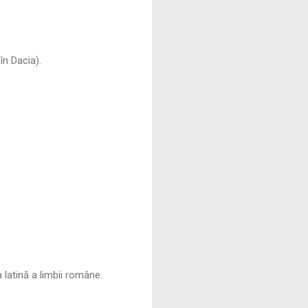
în Dacia).
latină a limbii române.