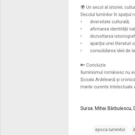
🌍 Un secol al istoriei, culturi
Secolul luminilor în spațiu
•
diversitate culturală;
•
afirmarea identității na
•
dezvoltarea istoriografi
•
apariția unei literaturi
•
consolidarea ideii de la
🔑 Concluzie
Iluminismul românesc nu este
Școala Ardeleană și cronicar
marile curente intelectuale 
Sursa: Mihai Bărbulescu, 
epoca luminilor