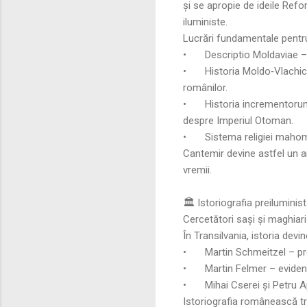
și se apropie de ideile Refo
iluministe.
Lucrări fundamentale pentr
•
Descriptio Moldaviae – 
•
Historia Moldo‑Vlachic
românilor.
•
Historia incrementoru
despre Imperiul Otoman.
•
Sistema religiei mahom
Cantemir devine astfel un am
vremii.
🏛️ Istoriografia preiluminis
Cercetători sași și maghiari
În Transilvania, istoria devi
•
Martin Schmeitzel – pro
•
Martin Felmer – eviden
•
Mihai Cserei și Petru Ap
Istoriografia românească t