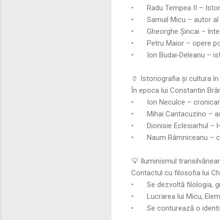
•
Radu Tempea II – Istori
•
Samuil Micu – autor al
•
Gheorghe Șincai – întem
•
Petru Maior – opere po
•
Ion Budai‑Deleanu – ist
🏺 Istoriografia și cultura
În epoca lui Constantin Brâ
•
Ion Neculce – cronicar
•
Mihai Cantacuzino – aut
•
Dionisie Eclesiarhul – 
•
Naum Râmniceanu – cro
💡 Iluminismul transilvănean 
Contactul cu filosofia lui Ch
•
Se dezvoltă filologia, g
•
Lucrarea lui Micu, Ele
•
Se conturează o identit