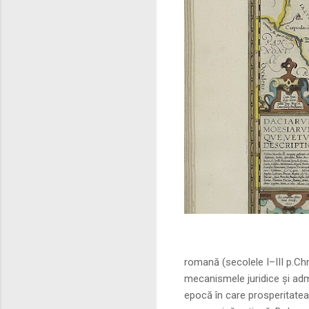
Sursa foto: commo
romană (secolele I–III p.Ch
mecanismele juridice și adm
epocă în care prosperitatea