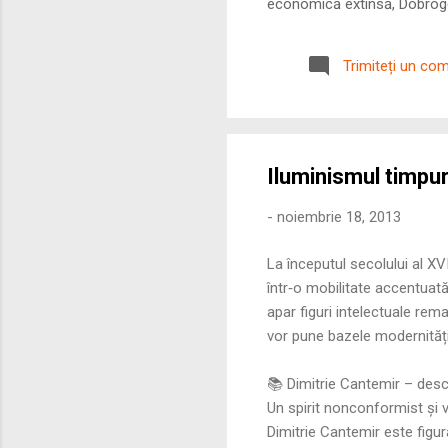
economică extinsă, Dobrogea
roman – în special a cetățe
precizie profunzimea și ritm
Trimiteți un co
Iluminismul timpur
-
noiembrie 18, 2013
La începutul secolului al XV
într‑o mobilitate accentuată
apar figuri intelectuale rem
vor pune bazele modernități
📚 Dimitrie Cantemir – desc
Un spirit nonconformist și v
Dimitrie Cantemir este figur