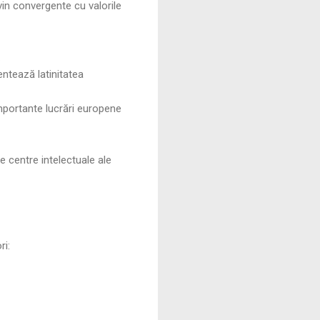
evin convergente cu valorile
.
ntează latinitatea
portante lucrări europene
e centre intelectuale ale
ri: