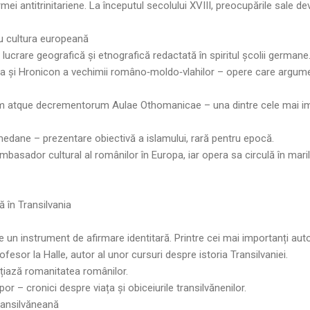
rmei antitrinitariene. La începutul secolului XVIII, preocupările sale d
u cultura europeană
lucrare geografică și etnografică redactată în spiritul școlii germane
a și Hronicon a vechimii româno‑moldo‑vlahilor – opere care argume
m atque decrementorum Aulae Othomanicae – una dintre cele mai im
edane – prezentare obiectivă a islamului, rară pentru epocă.
basador cultural al românilor în Europa, iar opera sa circulă în maril
tă în Transilvania
ne un instrument de afirmare identitară. Printre cei mai importanți auto
fesor la Halle, autor al unor cursuri despre istoria Transilvaniei.
țiază romanitatea românilor.
or – cronici despre viața și obiceiurile transilvănenilor.
ransilvăneană