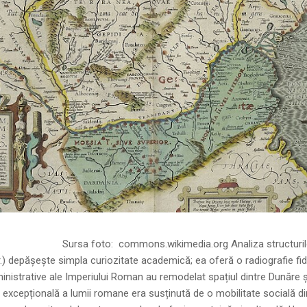
ns.wikimedia.org Analiza structurilor socia
r.) depășește simpla curiozitate academică; ea oferă o radiografie fid
inistrative ale Imperiului Roman au remodelat spațiul dintre Dunăre 
 excepțională a lumii romane era susținută de o mobilitate socială di