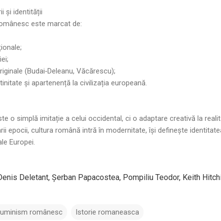
i și identității
l românesc este marcat de:
ționale;
ei;
 originale (Budai‑Deleanu, Văcărescu);
tinitate și apartenență la civilizația europeană.
 o simplă imitație a celui occidental, ci o adaptare creativă la realită
ii epocii, cultura română intră în modernitate, își definește identitat
ale Europei.
Denis Deletant, Șerban Papacostea, Pompiliu Teodor, Keith Hitch
iluminism românesc
Istorie romaneasca