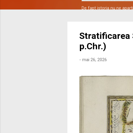
De fapt istoria nu ne apar
Stratificarea
p.Chr.)
-
mai 26, 2026