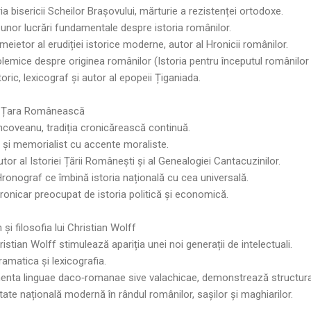
a bisericii Scheilor Brașovului, mărturie a rezistenței ortodoxe.
 unor lucrări fundamentale despre istoria românilor.
eietor al erudiției istorice moderne, autor al Hronicii românilor.
lemice despre originea românilor (Istoria pentru începutul românilor 
oric, lexicograf și autor al epopeii Țiganiada.
 în Țara Românească
ncoveanu, tradiția cronicărească continuă.
 și memorialist cu accente moraliste.
or al Istoriei Țării Românești și al Genealogiei Cantacuzinilor.
Hronograf ce îmbină istoria națională cu cea universală.
nicar preocupat de istoria politică și economică.
și filosofia lui Christian Wolff
ristian Wolff stimulează apariția unei noi generații de intelectuali.
ramatica și lexicografia.
menta linguae daco‑romanae sive valachicae, demonstrează structura 
ate națională modernă în rândul românilor, sașilor și maghiarilor.