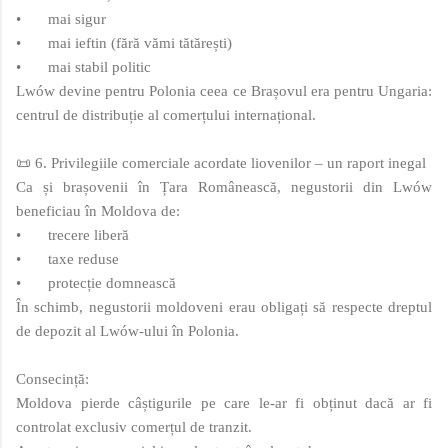
•
mai sigur
•
mai ieftin (fără vămi tătărești)
•
mai stabil politic
Lwów devine pentru Polonia ceea ce Brașovul era pentru Ungaria:
centrul de distribuție al comerțului internațional.
📜 6. Privilegiile comerciale acordate liovenilor – un raport inegal
Ca și brașovenii în Țara Românească, negustorii din Lwów
beneficiau în Moldova de:
•
trecere liberă
•
taxe reduse
•
protecție domnească
În schimb, negustorii moldoveni erau obligați să respecte dreptul
de depozit al Lwów‑ului în Polonia.
Consecință:
Moldova pierde câștigurile pe care le-ar fi obținut dacă ar fi
controlat exclusiv comerțul de tranzit.