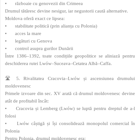
•
războaie cu genovezii din Crimeea
Drumul tătăresc devine nesigur, iar negustorii caută alternative.
Moldova oferă exact ce lipsea:
•
stabilitate politică (prin alianța cu Polonia)
•
acces la mare
•
legături cu Genova
•
control asupra gurilor Dunării
Între 1386–1392, toate condițiile geopolitice se aliniază pentru
deschiderea rutei Lwów–Suceava–Cetatea Albă–Caffa.
🛣️ 5. Rivalitatea Cracovia–Lwów și ascensiunea drumului
moldovenesc
Primele izvoare din sec. XV arată că drumul moldovenesc devine
atât de profitabil încât:
•
Cracovia și Lemberg (Lwów) se luptă pentru dreptul de a-l
folosi
•
Lwów câștigă și își consolidează monopolul comercial în
Polonia
Pentru Polonia, drumul moldovenesc era: