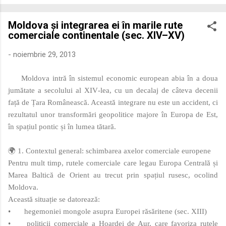
economică extinsă, Dobrogea a devenit un laborator complex
de fuziune etnică și culturală. Urmărirea penetrării elementului
Moldova și integrarea ei în marile rute
roman – în special a cetățenilor romani ( cives Romani ) în
comerciale continentale (sec. XIV–XV)
țesutul urban și rural dobrogean – ne permite să măsurăm cu
precizie profunzimea și ritmul procesului de rom...
-
noiembrie 29, 2013
Moldova intră în sistemul economic european abia în a doua
jumătate a secolului al XIV‑lea, cu un decalaj de câteva decenii
față de Țara Românească. Această integrare nu este un accident, ci
rezultatul unor transformări geopolitice majore în Europa de Est,
în spațiul pontic și în lumea tătară.
🌍 1. Contextul general: schimbarea axelor comerciale europene
Pentru mult timp, rutele comerciale care legau Europa Centrală și
Marea Baltică de Orient au trecut prin spațiul rusesc, ocolind
Moldova.
Această situație se datorează:
•
hegemoniei mongole asupra Europei răsăritene (sec. XIII)
•
politicii comerciale a Hoardei de Aur, care favoriza rutele