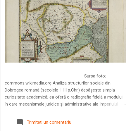
Sursa foto:
commons.wikimedia.org Analiza structurilor sociale din
Dobrogea romană (secolele I–III p.Chr.) depășește simpla
curiozitate academică; ea oferă o radiografie fidelă a modului
în care mecanismele juridice și administrative ale Imperiului
Roman au remodelat spațiul dintre Dunăre și Marea Neagră.
Într-o epocă în care prosperitatea excepțională a lumii romane
Trimiteți un comentariu
era susținută de o mobilitate socială dinamică și de o libertate