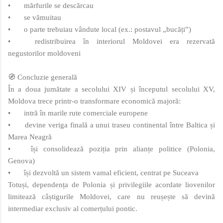
•
mărfurile se descărcau
•
se vămuitau
•
o parte trebuiau vândute local (ex.: postavul „bucăți”)
•
redistribuirea în interiorul Moldovei era rezervată
negustorilor moldoveni
🧭 Concluzie generală
În a doua jumătate a secolului XIV și începutul secolului XV,
Moldova trece printr-o transformare economică majoră:
•
intră în marile rute comerciale europene
•
devine veriga finală a unui traseu continental între Baltica și
Marea Neagră
•
își consolidează poziția prin alianțe politice (Polonia,
Genova)
•
își dezvoltă un sistem vamal eficient, centrat pe Suceava
Totuși, dependența de Polonia și privilegiile acordate liovenilor
limitează câștigurile Moldovei, care nu reușește să devină
intermediar exclusiv al comerțului pontic.