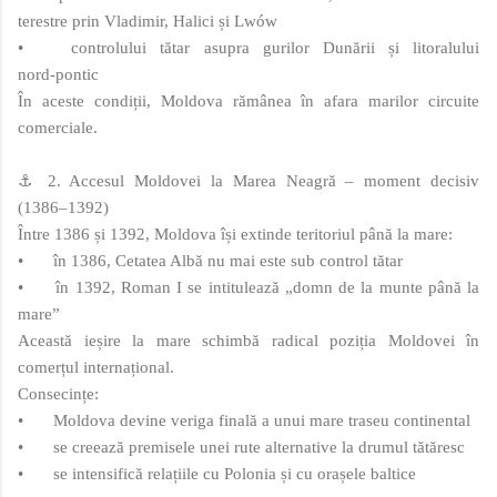
terestre prin Vladimir, Halici și Lwów
•
controlului tătar asupra gurilor Dunării și litoralului
nord‑pontic
În aceste condiții, Moldova rămânea în afara marilor circuite
comerciale.
⚓ 2. Accesul Moldovei la Marea Neagră – moment decisiv
(1386–1392)
Între 1386 și 1392, Moldova își extinde teritoriul până la mare:
•
în 1386, Cetatea Albă nu mai este sub control tătar
•
în 1392, Roman I se intitulează „domn de la munte până la
mare”
Această ieșire la mare schimbă radical poziția Moldovei în
comerțul internațional.
Consecințe:
•
Moldova devine veriga finală a unui mare traseu continental
•
se creează premisele unei rute alternative la drumul tătăresc
•
se intensifică relațiile cu Polonia și cu orașele baltice