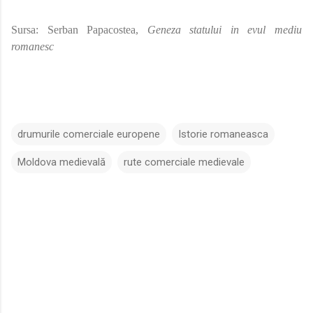
Sursa: Serban Papacostea,
Geneza statului in evul mediu
romanesc
drumurile comerciale europene
Istorie romaneasca
Moldova medievală
rute comerciale medievale
C
o
m
e
n
t