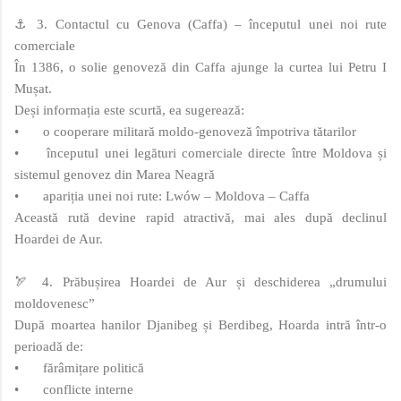
⚓ 3. Contactul cu Genova (Caffa) – începutul unei noi rute
comerciale
În 1386, o solie genoveză din Caffa ajunge la curtea lui Petru I
Mușat.
Deși informația este scurtă, ea sugerează:
•
o cooperare militară moldo‑genoveză împotriva tătarilor
•
începutul unei legături comerciale directe între Moldova și
sistemul genovez din Marea Neagră
•
apariția unei noi rute: Lwów – Moldova – Caffa
Această rută devine rapid atractivă, mai ales după declinul
Hoardei de Aur.
🏹 4. Prăbușirea Hoardei de Aur și deschiderea „drumului
moldovenesc”
După moartea hanilor Djanibeg și Berdibeg, Hoarda intră într-o
perioadă de:
•
fărâmițare politică
•
conflicte interne