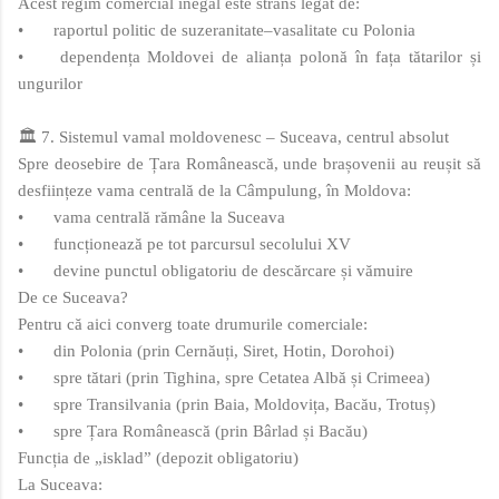
Acest regim comercial inegal este strâns legat de:
•
raportul politic de suzeranitate–vasalitate cu Polonia
•
dependența Moldovei de alianța polonă în fața tătarilor și
ungurilor
🏛️ 7. Sistemul vamal moldovenesc – Suceava, centrul absolut
Spre deosebire de Țara Românească, unde brașovenii au reușit să
desființeze vama centrală de la Câmpulung, în Moldova:
•
vama centrală rămâne la Suceava
•
funcționează pe tot parcursul secolului XV
•
devine punctul obligatoriu de descărcare și vămuire
De ce Suceava?
Pentru că aici converg toate drumurile comerciale:
•
din Polonia (prin Cernăuți, Siret, Hotin, Dorohoi)
•
spre tătari (prin Tighina, spre Cetatea Albă și Crimeea)
•
spre Transilvania (prin Baia, Moldovița, Bacău, Trotuș)
•
spre Țara Românească (prin Bârlad și Bacău)
Funcția de „isklad” (depozit obligatoriu)
La Suceava: