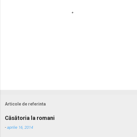
a
r
i
i
Articole de referinta
Căsătoria la romani
-
aprilie 16, 2014