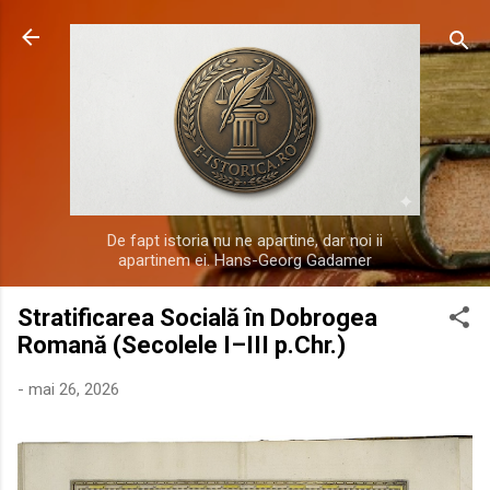
Treceți la conținutul principal
De fapt istoria nu ne apartine, dar noi ii
apartinem ei. Hans-Georg Gadamer
Stratificarea Socială în Dobrogea
Romană (Secolele I–III p.Chr.)
-
mai 26, 2026