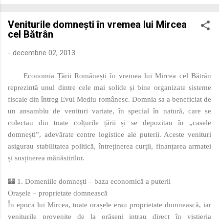
economică extinsă, Dobrogea a devenit un laborator complex
de fuziune etnică și culturală. Urmărirea penetrării elementului
Veniturile domnești în vremea lui Mircea
roman – în special a cetățenilor romani ( cives Romani ) în
cel Bătrân
țesutul urban și rural dobrogean – ne permite să măsurăm cu
precizie profunzimea și ritmul procesului de rom...
-
decembrie 02, 2013
Economia Țării Românești în vremea lui Mircea cel Bătrân
reprezintă unul dintre cele mai solide și bine organizate sisteme
fiscale din întreg Evul Mediu românesc. Domnia sa a beneficiat de
un ansamblu de venituri variate, în special în natură, care se
colectau din toate colțurile țării și se depozitau în „casele
domnești”, adevărate centre logistice ale puterii. Aceste venituri
asigurau stabilitatea politică, întreținerea curții, finanțarea armatei
și susținerea mănăstirilor.
🏰 1. Domeniile domnești – baza economică a puterii
Orașele – proprietate domnească
În epoca lui Mircea, toate orașele erau proprietate domnească, iar
veniturile provenite de la orășeni intrau direct în vistieria