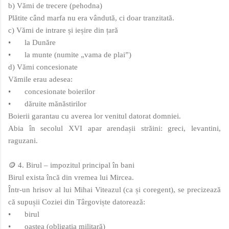
b) Vămi de trecere (pehodna)
Plătite când marfa nu era vândută, ci doar tranzitată.
c) Vămi de intrare și ieșire din țară
•
la Dunăre
•
la munte (numite „vama de plai”)
d) Vămi concesionate
Vămile erau adesea:
•
concesionate boierilor
•
dăruite mănăstirilor
Boierii garantau cu averea lor venitul datorat domniei.
Abia în secolul XVI apar arendașii străini: greci, levantini,
raguzani.
🪙 4. Birul – impozitul principal în bani
Birul exista încă din vremea lui Mircea.
Într-un hrisov al lui Mihai Viteazul (ca și coregent), se precizează
că supușii Coziei din Târgoviște datorează:
•
birul
•
oastea (obligația militară)