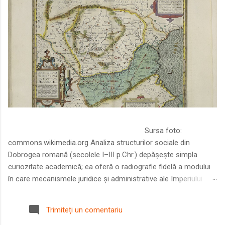
Sursa foto:
commons.wikimedia.org Analiza structurilor sociale din
Dobrogea romană (secolele I–III p.Chr.) depășește simpla
curiozitate academică; ea oferă o radiografie fidelă a modului
în care mecanismele juridice și administrative ale Imperiului
Roman au remodelat spațiul dintre Dunăre și Marea Neagră.
Într-o epocă în care prosperitatea excepțională a lumii romane
Trimiteți un comentariu
era susținută de o mobilitate socială dinamică și de o libertate