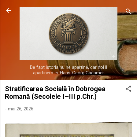
Treceți la conținutul principal
De fapt istoria nu ne apartine, dar noi ii
apartinem ei. Hans-Georg Gadamer
Stratificarea Socială în Dobrogea
Romană (Secolele I–III p.Chr.)
-
mai 26, 2026