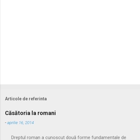
r
i
i
Articole de referinta
Căsătoria la romani
-
aprilie 16, 2014
Dreptul roman a cunoscut două forme fundamentale de