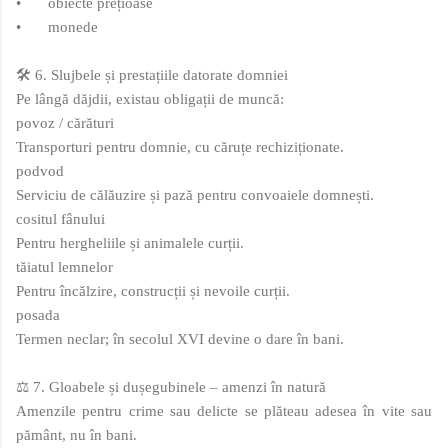
•
obiecte prețioase
•
monede
🛠️ 6. Slujbele și prestațiile datorate domniei
Pe lângă dăjdii, existau obligații de muncă:
povoz / cărături
Transporturi pentru domnie, cu căruțe rechiziționate.
podvod
Serviciu de călăuzire și pază pentru convoaiele domnești.
cositul fânului
Pentru hergheliile și animalele curții.
tăiatul lemnelor
Pentru încălzire, construcții și nevoile curții.
posada
Termen neclar; în secolul XVI devine o dare în bani.
⚖️ 7. Gloabele și dușegubinele – amenzi în natură
Amenzile pentru crime sau delicte se plăteau adesea în vite sau
pământ, nu în bani.