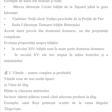
Exemple de danii din braniști și bălți:
•
Mircea dăruiește Coziei bălțile de la Săpatul până la gura
Ialomiței
•
Vladislav Vodă oferă Vodiței pescăriile de la Porțile de Fier
•
Radu I dăruiește Tismanei bălțile Bistrețului
Aceste danii provin din domeniul domnesc, nu din proprietăți
cumpărate.
Evoluția proprietății asupra bălților
•
în secolul XIV: bălțile sunt în mare parte domeniu domnesc
•
în secolul XV: ele trec treptat în mâna boierilor și a
mănăstirilor
💰 3. Vămile – sistem complex și profitabil
Vămile erau de mai multe tipuri:
a) Vămi de târg
Plătite la vânzarea mărfurilor.
Inclusiv sătenii plăteau vamă când aduceau produse la târg.
Exemplu: satul Ruși primește scutire de la vama târgului
Târgoviște.