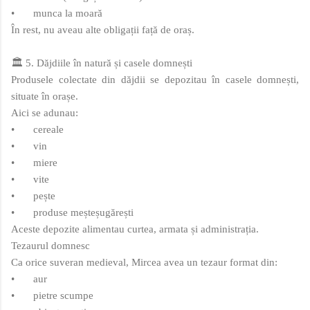
•
munca la moară
În rest, nu aveau alte obligații față de oraș.
🏛️ 5. Dăjdiile în natură și casele domnești
Produsele colectate din dăjdii se depozitau în casele domnești,
situate în orașe.
Aici se adunau:
•
cereale
•
vin
•
miere
•
vite
•
pește
•
produse meșteșugărești
Aceste depozite alimentau curtea, armata și administrația.
Tezaurul domnesc
Ca orice suveran medieval, Mircea avea un tezaur format din:
•
aur
•
pietre scumpe