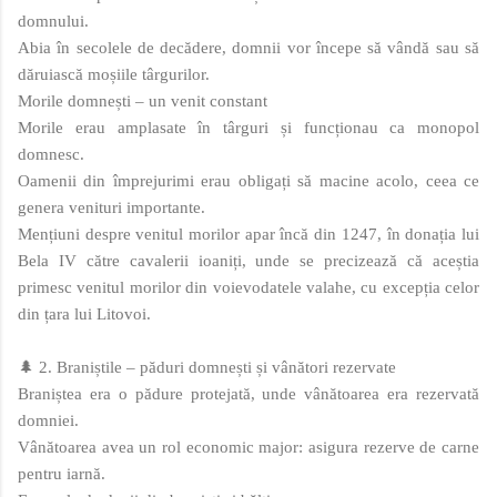
domnului.
Abia în secolele de decădere, domnii vor începe să vândă sau să
dăruiască moșiile târgurilor.
Morile domnești – un venit constant
Morile erau amplasate în târguri și funcționau ca monopol
domnesc.
Oamenii din împrejurimi erau obligați să macine acolo, ceea ce
genera venituri importante.
Mențiuni despre venitul morilor apar încă din 1247, în donația lui
Bela IV către cavalerii ioaniți, unde se precizează că aceștia
primesc venitul morilor din voievodatele valahe, cu excepția celor
din țara lui Litovoi.
🌲 2. Braniștile – păduri domnești și vânători rezervate
Braniștea era o pădure protejată, unde vânătoarea era rezervată
domniei.
Vânătoarea avea un rol economic major: asigura rezerve de carne
pentru iarnă.