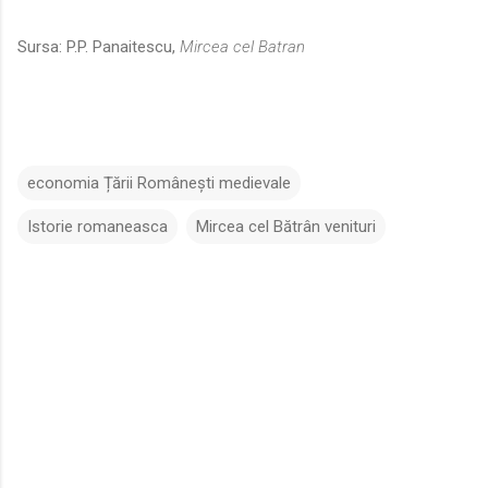
Sursa: P.P. Panaitescu,
Mircea cel Batran
economia Țării Românești medievale
Istorie romaneasca
Mircea cel Bătrân venituri
C
o
m
e
n
t
a