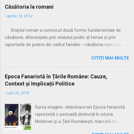
t
Căsătoria la romani
e
ț
-
aprilie 16, 2014
i
u
Dreptul roman a cunoscut două forme fundamentale de
n
c
căsătorie, diferențiate prin statutul juridic al femeii și prin
o
raporturile de putere din cadrul familiei: • căsătoria cum manus
m
• căsătoria sine manu Multă vreme, singura formă recunoscută
e
n
CITIȚI MAI MULTE
și practicată a fost căsătoria cu manus, prin care femeia
t
trecea sub autoritatea soțului, devenind parte a familiei
a
acestuia. Spre sfârșitul Republicii, tot mai multe femei au
r
Epoca Fanariotă în Țările Române: Cauze,
i
început să evite această subordonare, trăind în uniuni
Context și Implicații Politice
u
nelegitime. Pentru a limita fenomenul, romanii au recunoscut și
-
iulie 26, 2019
căsătoria fără manus, care permitea femeii să rămână sub
puterea tatălui ei (pater familias), păstrându-și astfel
Sursa imagine: slideshare.net Epoca fanariotă
autonomia patrimonială. ⚖️ Formele căsătoriei cu manus
reprezintă o perioadă distinctă în istoria
Căsătoria cum manus putea fi încheiată în trei modalități
Moldovei și a Țării Românești, marcată de
distincte: 🔹 1. Confarreatio O ceremonie solemnă, rezervată
dominația indirectă a Imperiului Otoman prin
patricienilor, în prezența pontifex maximus și a preotului lui