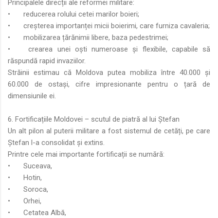
Principalele direcții ale reformei militare:
•
reducerea rolului cetei marilor boieri;
•
creșterea importanței micii boierimi, care furniza cavaleria;
•
mobilizarea țărănimii libere, baza pedestrimei;
•
crearea unei oști numeroase și flexibile, capabile să
răspundă rapid invaziilor.
Străinii estimau că Moldova putea mobiliza între 40.000 și
60.000 de ostași, cifre impresionante pentru o țară de
dimensiunile ei.
6. Fortificațiile Moldovei – scutul de piatră al lui Ștefan
Un alt pilon al puterii militare a fost sistemul de cetăți, pe care
Ștefan l-a consolidat și extins.
Printre cele mai importante fortificații se numără:
•
Suceava,
•
Hotin,
•
Soroca,
•
Orhei,
•
Cetatea Albă,