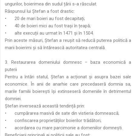
ungurilor, boierimea din sudul țării s-a răsculat.
Răspunsul lui Ștefan a fost drastic:
•
20 de mari boieri au fost decapitați;
•
40 de boieri mici au fost trași în țeapă;
•
alte execuții au urmat în 1471 și în 1504.
Prin aceste măsuri, Ștefan a reușit să reducă puterea politică a
marii boierimi și să întărească autoritatea centrală.
3. Restaurarea domeniului domnesc – baza economică a
puterii
Pentru a întări statul, Ștefan a acționat și asupra bazei sale
economice. În anii de anarhie care precedaseră domnia sa,
marile familii boierești își extinseseră domeniile în detrimentul
domniei.
Ștefan inversează această tendință prin:
•
cumpărarea masivă de sate din vistieria domnească;
•
confiscarea proprietăților boierilor trădători;
•
acordarea cu mare parcimonie a domeniilor domnești.
Beneficiarii principali ai politicii sale au fost: