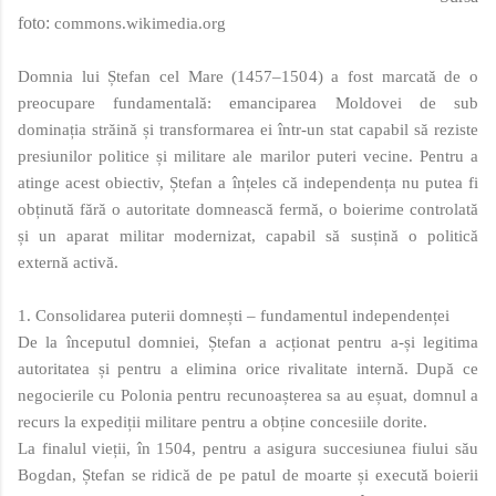
foto:
commons.wikimedia.org
Domnia lui Ștefan cel Mare (1457–1504) a fost marcată de o
preocupare fundamentală: emanciparea Moldovei de sub
dominația străină și transformarea ei într-un stat capabil să reziste
presiunilor politice și militare ale marilor puteri vecine. Pentru a
atinge acest obiectiv, Ștefan a înțeles că independența nu putea fi
obținută fără o autoritate domnească fermă, o boierime controlată
și un aparat militar modernizat, capabil să susțină o politică
externă activă.
1. Consolidarea puterii domnești – fundamentul independenței
De la începutul domniei, Ștefan a acționat pentru a-și legitima
autoritatea și pentru a elimina orice rivalitate internă. După ce
negocierile cu Polonia pentru recunoașterea sa au eșuat, domnul a
recurs la expediții militare pentru a obține concesiile dorite.
La finalul vieții, în 1504, pentru a asigura succesiunea fiului său
Bogdan, Ștefan se ridică de pe patul de moarte și execută boierii