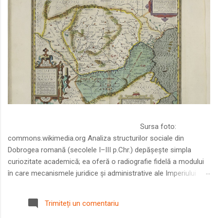
Sursa foto:
commons.wikimedia.org Analiza structurilor sociale din
Dobrogea romană (secolele I–III p.Chr.) depășește simpla
curiozitate academică; ea oferă o radiografie fidelă a modului
în care mecanismele juridice și administrative ale Imperiului
Roman au remodelat spațiul dintre Dunăre și Marea Neagră.
Într-o epocă în care prosperitatea excepțională a lumii romane
Trimiteți un comentariu
era susținută de o mobilitate socială dinamică și de o libertate