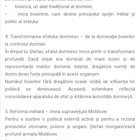
•
biserica, un aliat tradițional al domniei;
•
mica boierime, care devine principalul sprijin militar și
politic al statului.
4. Transformarea sfatului domnesc – de la dominația boierilor
la controlul domniei
În timpul lui Ștefan, sfatul domnesc trece printr-o transformare
profundă. Dacă inițial era dominat de marii boieri și de
reprezentanții marilor domenii, treptat, dregătorii numiți de
domn devin forța principală în acest organism.
Numărul boierilor fără dregătorii scade vizibil, iar influența lor
politică se diminuează. Această schimbare reflectă
consolidarea aparatului de stat și întărirea autorității domnești.
5. Reforma militară – cheia supraviețuirii Moldovei
Pentru a susține o politică externă activă și pentru a rezista
presiunilor otomane, polone și ungare, Ștefan reorganizează
profund armata Moldovei.