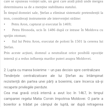
care se opuneau voinței sale, un gest care arată până unde mergea
determinarea sa de a menține stabilitatea statului.
În timpul domniei sale, Ștefan a eliminat sistematic pretendenții la
tron, considerați instrumente ale intervenției străine:
•
Petru Aron, capturat și executat în 1469;
•
Petru Hronoda, ucis în 1486 după ce intrase în Moldova cu
sprijin otoman;
•
fiul lui Petru Aron, executat de poloni în 1501 la cererea lui
Ștefan.
Prin aceste acțiuni, domnul a neutralizat orice posibilă opoziție
internă și a redus influența marilor puteri asupra Moldovei.
2. Lupta cu marea boierime – un pas decisiv spre centralizare
Tendințele centralizatoare ale lui Ștefan au întâmpinat
rezistență din partea unei părți a boierimii, care încerca să-și
recapete privilegiile pierdute.
Cea mai gravă criză internă a avut loc în 1467, în timpul
campaniei regelui Matia Corvin împotriva Moldovei. O parte a
boierilor a trădat pe câmpul de luptă, iar după retragerea