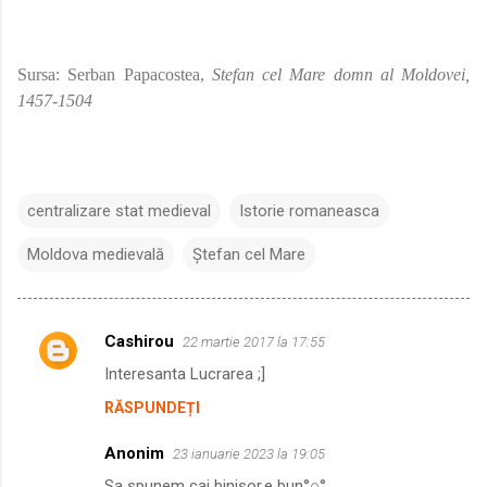
Sursa: Serban Papacostea,
Stefan cel Mare domn al Moldovei,
1457-1504
centralizare stat medieval
Istorie romaneasca
Moldova medievală
Ștefan cel Mare
Cashirou
22 martie 2017 la 17:55
C
Interesanta Lucrarea ;]
o
RĂSPUNDEȚI
m
e
Anonim
23 ianuarie 2023 la 19:05
n
Sa spunem cai binisor,e bun°○°