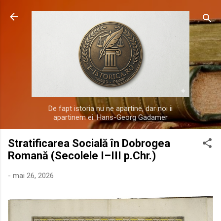
Treceți la conținutul principal
De fapt istoria nu ne apartine, dar noi ii
apartinem ei. Hans-Georg Gadamer
Stratificarea Socială în Dobrogea
Romană (Secolele I–III p.Chr.)
-
mai 26, 2026