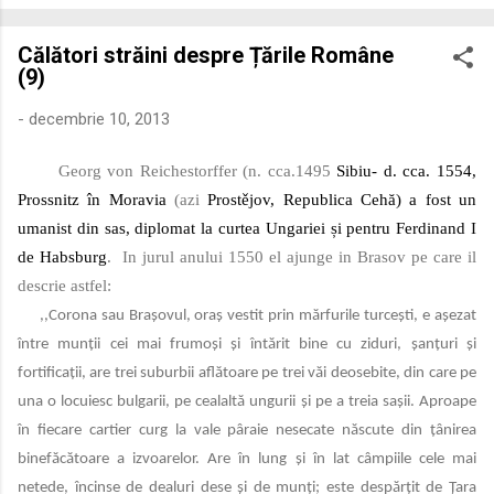
economică extinsă, Dobrogea a devenit un laborator complex
de fuziune etnică și culturală. Urmărirea penetrării elementului
Călători străini despre Țările Române
roman – în special a cetățenilor romani ( cives Romani ) în
(9)
țesutul urban și rural dobrogean – ne permite să măsurăm cu
precizie profunzimea și ritmul procesului de rom...
-
decembrie 10, 2013
Georg von Reichestorffer (n. cca.1495
Sibiu
- d. cca. 1554
,
Prossnitz în
Moravia
(azi
Prostějov
,
Republica Cehă
) a fost un
umanist din
sas
, diplomat la curtea Ungariei și pentru
Ferdinand I
de Habsburg
. In jurul anului 1550 el ajunge in Brasov pe care il
descrie astfel:
,,Corona sau Brașovul, oraș vestit prin mărfurile turcești, e așezat
între munții cei mai
frumoși și întărit bine cu ziduri, șanțuri și
fortificații, are trei suburbii aflătoare pe trei văi
deosebite, din care pe
una o locuiesc bulgarii, pe cealaltă ungurii și pe a treia sașii. Aproape
în fiecare cartier curg la vale pâraie nesecate născute din țânirea
binefăcătoare a izvoarelor.
Are în lung și în lat câmpiile cele mai
netede, încinse de dealuri dese și de munți; este despărțit
de Țara