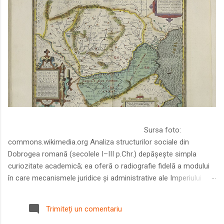
Sursa foto:
commons.wikimedia.org Analiza structurilor sociale din
Dobrogea romană (secolele I–III p.Chr.) depășește simpla
curiozitate academică; ea oferă o radiografie fidelă a modului
în care mecanismele juridice și administrative ale Imperiului
Roman au remodelat spațiul dintre Dunăre și Marea Neagră.
Într-o epocă în care prosperitatea excepțională a lumii romane
Trimiteți un comentariu
era susținută de o mobilitate socială dinamică și de o libertate