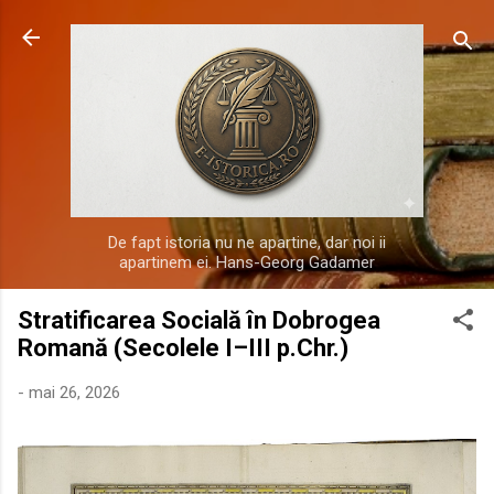
Treceți la conținutul principal
De fapt istoria nu ne apartine, dar noi ii
apartinem ei. Hans-Georg Gadamer
Stratificarea Socială în Dobrogea
Romană (Secolele I–III p.Chr.)
-
mai 26, 2026