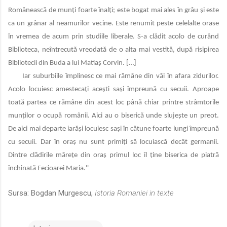
Românească de munți foarte înalți; este bogat mai ales în grâu și este
ca un grânar
al neamurilor vecine. Este renumit peste celelalte orase
în vremea de acum prin studiile li
berale. S-a clădit acolo de curând
Biblioteca, neîntrecută vreodată de o alta mai vestită, după
risipirea
Bibliotecii din Buda a lui Matiaș Corvin. […]
Iar suburbiile împlinesc ce mai rămâne din văi în afara zidurilor.
Acolo locuiesc amestecați
acești sași împreună cu secuii. Aproape
toată partea ce rămâne din acest loc până chiar prin
tre strâmtorile
munților o ocupă românii. Aici au o biserică unde slujește un preot.
De aici mai
departe iarăși locuiesc sași în cătune foarte lungi împreună
cu secuii. Dar în oraș nu sunt
primiți să locuiască decât germanii.
Dintre clădirile mărețe din oraș primul loc îl ține biserica
de piatră
închinată Fecioarei Maria.''
Sursa: Bogdan Murgescu,
Istoria Romaniei in texte