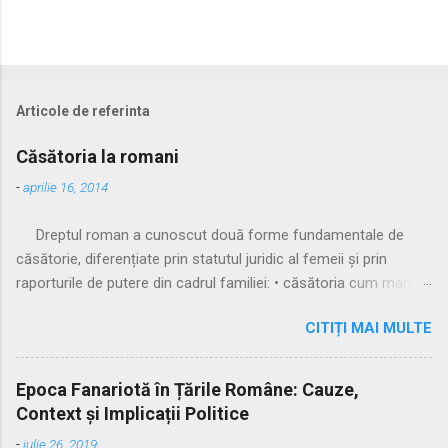
Articole de referinta
Căsătoria la romani
-
aprilie 16, 2014
Dreptul roman a cunoscut două forme fundamentale de
căsătorie, diferențiate prin statutul juridic al femeii și prin
raporturile de putere din cadrul familiei: • căsătoria cum manus
• căsătoria sine manu Multă vreme, singura formă recunoscută
CITIȚI MAI MULTE
și practicată a fost căsătoria cu manus, prin care femeia
trecea sub autoritatea soțului, devenind parte a familiei
acestuia. Spre sfârșitul Republicii, tot mai multe femei au
Epoca Fanariotă în Țările Române: Cauze,
început să evite această subordonare, trăind în uniuni
Context și Implicații Politice
nelegitime. Pentru a limita fenomenul, romanii au recunoscut și
-
iulie 26, 2019