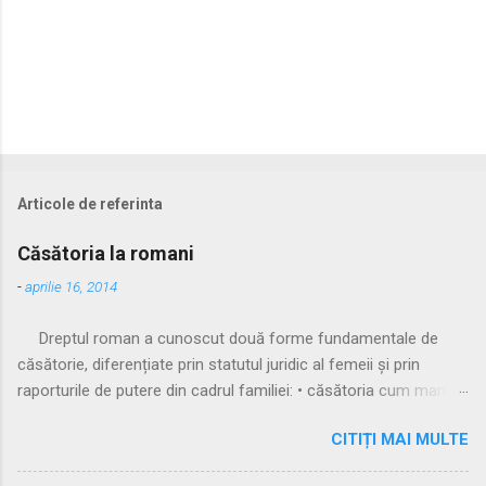
Articole de referinta
Căsătoria la romani
-
aprilie 16, 2014
Dreptul roman a cunoscut două forme fundamentale de
căsătorie, diferențiate prin statutul juridic al femeii și prin
raporturile de putere din cadrul familiei: • căsătoria cum manus
• căsătoria sine manu Multă vreme, singura formă recunoscută
CITIȚI MAI MULTE
și practicată a fost căsătoria cu manus, prin care femeia
trecea sub autoritatea soțului, devenind parte a familiei