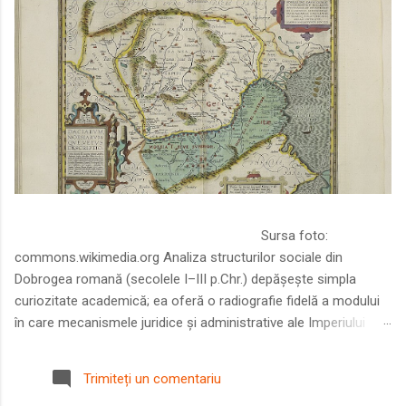
Sursa foto:
commons.wikimedia.org Analiza structurilor sociale din
Dobrogea romană (secolele I–III p.Chr.) depășește simpla
curiozitate academică; ea oferă o radiografie fidelă a modului
în care mecanismele juridice și administrative ale Imperiului
Roman au remodelat spațiul dintre Dunăre și Marea Neagră.
Într-o epocă în care prosperitatea excepțională a lumii romane
Trimiteți un comentariu
era susținută de o mobilitate socială dinamică și de o libertate