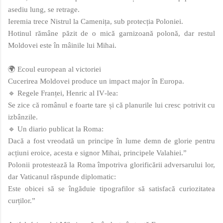
asediu lung, se retrage.
Ieremia trece Nistrul la Camenița, sub protecția Poloniei.
Hotinul rămâne păzit de o mică garnizoană polonă, dar restul
Moldovei este în mâinile lui Mihai.
🌍 Ecoul european al victoriei
Cucerirea Moldovei produce un impact major în Europa.
🔹 Regele Franței, Henric al IV‑lea:
Se zice că românul e foarte tare și că planurile lui cresc potrivit cu
izbânzile.
🔹 Un diario publicat la Roma:
Dacă a fost vreodată un principe în lume demn de glorie pentru
acțiuni eroice, acesta e signor Mihai, principele Valahiei.”
Polonii protestează la Roma împotriva glorificării adversarului lor,
dar Vaticanul răspunde diplomatic:
Este obicei să se îngăduie tipografilor să satisfacă curiozitatea
curților.”