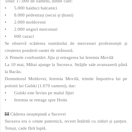
Total: 17.000 de oameni, dintre care:
•
5.000 haiduci balcanici
•
8.000 pedestrași (secui și țărani)
•
2.000 moldoveni
•
2.000 unguri mercenari
•
600 cazaci
Se observă scăderea numărului de mercenari profesioniști și
creșterea ponderii oastei de strânsură.
⚔️ Primele confruntări: Jijia și retragerea lui Ieremia Movilă
La 10 mai, Mihai ajunge la Suceava. Străjile sale avansaseră până
la Bacău.
Domnitorul Moldovei, Ieremia Movilă, trimite împotriva lui pe
polonii lui Gulski (1.070 oameni), dar:
•
Gulski este învins pe malul Jijiei
•
Ieremia se retrage spre Hotin
🏰 Căderea neașteptată a Sucevei
Suceava era o cetate puternică, recent întărită cu ziduri și șanțuri.
Totuși, cade fără luptă.