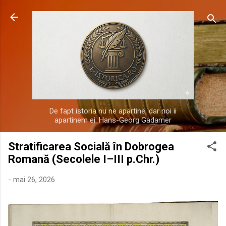
Treceți la conținutul principal
De fapt istoria nu ne apartine, dar noi ii
apartinem ei. Hans-Georg Gadamer
Stratificarea Socială în Dobrogea
Romană (Secolele I–III p.Chr.)
-
mai 26, 2026