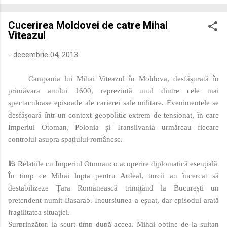
economică extinsă, Dobrogea a devenit un laborator complex
de fuziune etnică și culturală. Urmărirea penetrării elementului
Cucerirea Moldovei de catre Mihai
roman – în special a cetățenilor romani ( cives Romani ) în
Viteazul
țesutul urban și rural dobrogean – ne permite să măsurăm cu
precizie profunzimea și ritmul procesului de rom...
-
decembrie 04, 2013
Campania lui Mihai Viteazul în Moldova, desfășurată în
primăvara anului 1600, reprezintă unul dintre cele mai
spectaculoase episoade ale carierei sale militare. Evenimentele se
desfășoară într-un context geopolitic extrem de tensionat, în care
Imperiul Otoman, Polonia și Transilvania urmăreau fiecare
controlul asupra spațiului românesc.
🕌 Relațiile cu Imperiul Otoman: o acoperire diplomatică esențială
În timp ce Mihai lupta pentru Ardeal, turcii au încercat să
destabilizeze Țara Românească trimițând la București un
pretendent numit Basarab. Incursiunea a eșuat, dar episodul arată
fragilitatea situației.
Surprinzător, la scurt timp după aceea, Mihai obține de la sultan