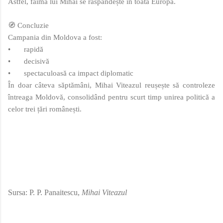
Astfel, faima lui Mihai se răspândește în toată Europa.
🧭 Concluzie
Campania din Moldova a fost:
•
rapidă
•
decisivă
•
spectaculoasă ca impact diplomatic
În doar câteva săptămâni, Mihai Viteazul reușește să controleze
întreaga Moldovă, consolidând pentru scurt timp unirea politică a
celor trei țări românești.
Sursa: P. P. Panaitescu,
Mihai Viteazul