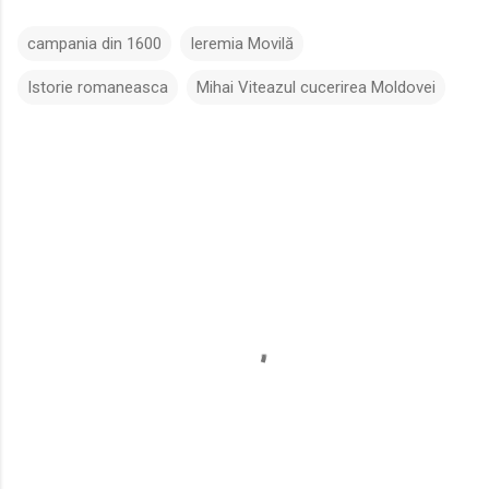
campania din 1600
Ieremia Movilă
Istorie romaneasca
Mihai Viteazul cucerirea Moldovei
C
o
m
e
n
t
a
r
i
i