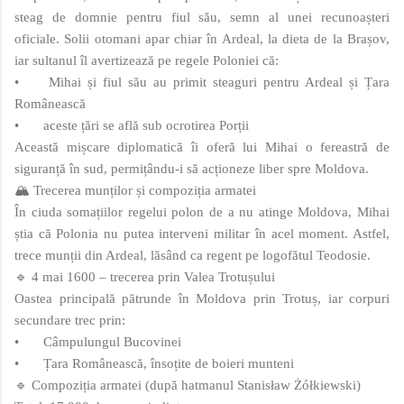
steag de domnie pentru fiul său, semn al unei recunoașteri
oficiale. Solii otomani apar chiar în Ardeal, la dieta de la Brașov,
iar sultanul îl avertizează pe regele Poloniei că:
•
Mihai și fiul său au primit steaguri pentru Ardeal și Țara
Românească
•
aceste țări se află sub ocrotirea Porții
Această mișcare diplomatică îi oferă lui Mihai o fereastră de
siguranță în sud, permițându-i să acționeze liber spre Moldova.
🏔️ Trecerea munților și compoziția armatei
În ciuda somațiilor regelui polon de a nu atinge Moldova, Mihai
știa că Polonia nu putea interveni militar în acel moment. Astfel,
trece munții din Ardeal, lăsând ca regent pe logofătul Teodosie.
🔹 4 mai 1600 – trecerea prin Valea Trotușului
Oastea principală pătrunde în Moldova prin Trotuș, iar corpuri
secundare trec prin:
•
Câmpulungul Bucovinei
•
Țara Românească, însoțite de boieri munteni
🔹 Compoziția armatei (după hatmanul Stanisław Żółkiewski)