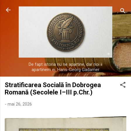
Treceți la conținutul principal
De fapt istoria nu ne apartine, dar noi ii
apartinem ei. Hans-Georg Gadamer
Stratificarea Socială în Dobrogea
Romană (Secolele I–III p.Chr.)
-
mai 26, 2026