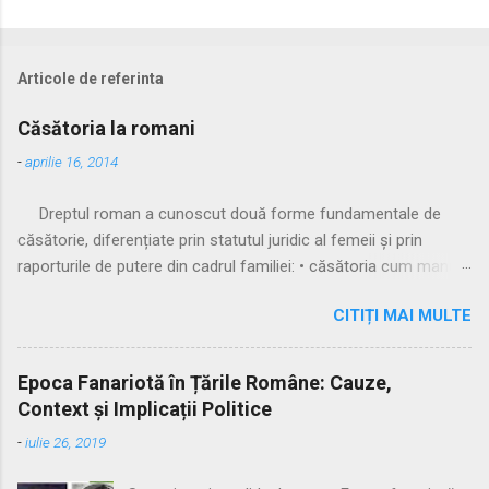
Articole de referinta
Căsătoria la romani
-
aprilie 16, 2014
Dreptul roman a cunoscut două forme fundamentale de
căsătorie, diferențiate prin statutul juridic al femeii și prin
raporturile de putere din cadrul familiei: • căsătoria cum manus
• căsătoria sine manu Multă vreme, singura formă recunoscută
CITIȚI MAI MULTE
și practicată a fost căsătoria cu manus, prin care femeia
trecea sub autoritatea soțului, devenind parte a familiei
acestuia. Spre sfârșitul Republicii, tot mai multe femei au
Epoca Fanariotă în Țările Române: Cauze,
început să evite această subordonare, trăind în uniuni
Context și Implicații Politice
nelegitime. Pentru a limita fenomenul, romanii au recunoscut și
-
iulie 26, 2019
căsătoria fără manus, care permitea femeii să rămână sub
puterea tatălui ei (pater familias), păstrându-și astfel