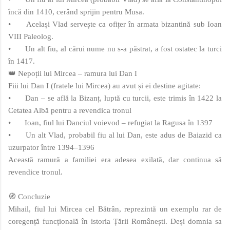
încă din 1410, cerând sprijin pentru Musa.
•
Același Vlad servește ca ofițer în armata bizantină sub Ioan
VIII Paleolog.
•
Un alt fiu, al cărui nume nu s-a păstrat, a fost ostatec la turci
în 1417.
👑 Nepoții lui Mircea – ramura lui Dan I
Fiii lui Dan I (fratele lui Mircea) au avut și ei destine agitate:
•
Dan – se află la Bizanț, luptă cu turcii, este trimis în 1422 la
Cetatea Albă pentru a revendica tronul
•
Ioan, fiul lui Danciul voievod – refugiat la Ragusa în 1397
•
Un alt Vlad, probabil fiu al lui Dan, este adus de Baiazid ca
uzurpator între 1394–1396
Această ramură a familiei era adesea exilată, dar continua să
revendice tronul.
🧭 Concluzie
Mihail, fiul lui Mircea cel Bătrân, reprezintă un exemplu rar de
coregență funcțională în istoria Țării Românești. Deși domnia sa