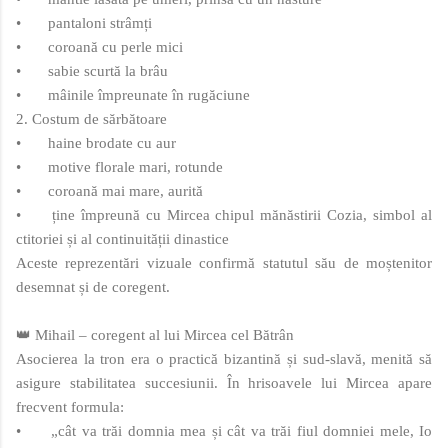
•
pantaloni strâmți
•
coroană cu perle mici
•
sabie scurtă la brâu
•
mâinile împreunate în rugăciune
2. Costum de sărbătoare
•
haine brodate cu aur
•
motive florale mari, rotunde
•
coroană mai mare, aurită
•
ține împreună cu Mircea chipul mănăstirii Cozia, simbol al
ctitoriei și al continuității dinastice
Aceste reprezentări vizuale confirmă statutul său de moștenitor
desemnat și de coregent.
👑 Mihail – coregent al lui Mircea cel Bătrân
Asocierea la tron era o practică bizantină și sud‑slavă, menită să
asigure stabilitatea succesiunii. În hrisoavele lui Mircea apare
frecvent formula:
•
„cât va trăi domnia mea și cât va trăi fiul domniei mele, Io