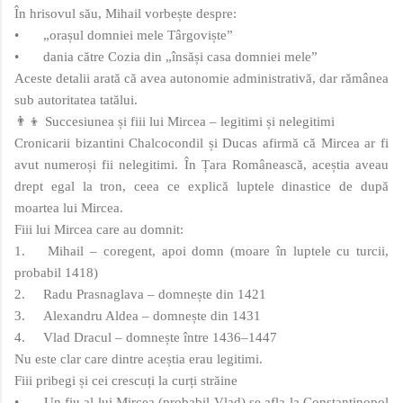
În hrisovul său, Mihail vorbește despre:
•
„orașul domniei mele Târgoviște”
•
dania către Cozia din „însăși casa domniei mele”
Aceste detalii arată că avea autonomie administrativă, dar rămânea
sub autoritatea tatălui.
👨‍👦 Succesiunea și fiii lui Mircea – legitimi și nelegitimi
Cronicarii bizantini Chalcocondil și Ducas afirmă că Mircea ar fi
avut numeroși fii nelegitimi. În Țara Românească, aceștia aveau
drept egal la tron, ceea ce explică luptele dinastice de după
moartea lui Mircea.
Fiii lui Mircea care au domnit:
1.
Mihail – coregent, apoi domn (moare în luptele cu turcii,
probabil 1418)
2.
Radu Prasnaglava – domnește din 1421
3.
Alexandru Aldea – domnește din 1431
4.
Vlad Dracul – domnește între 1436–1447
Nu este clar care dintre aceștia erau legitimi.
Fiii pribegi și cei crescuți la curți străine
•
Un fiu al lui Mircea (probabil Vlad) se afla la Constantinopol