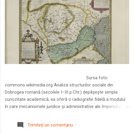
Sursa foto:
commons.wikimedia.org Analiza structurilor sociale din
Dobrogea romană (secolele I–III p.Chr.) depășește simpla
curiozitate academică; ea oferă o radiografie fidelă a modului
în care mecanismele juridice și administrative ale Imperiului
Roman au remodelat spațiul dintre Dunăre și Marea Neagră.
Într-o epocă în care prosperitatea excepțională a lumii romane
Trimiteți un comentariu
era susținută de o mobilitate socială dinamică și de o libertate