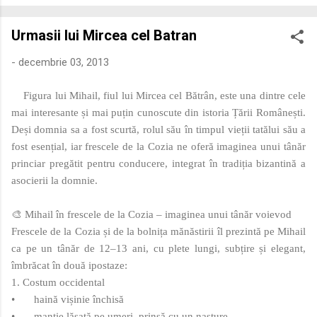
economică extinsă, Dobrogea a devenit un laborator complex
de fuziune etnică și culturală. Urmărirea penetrării elementului
Urmasii lui Mircea cel Batran
roman – în special a cetățenilor romani ( cives Romani ) în
țesutul urban și rural dobrogean – ne permite să măsurăm cu
-
decembrie 03, 2013
precizie profunzimea și ritmul procesului de rom...
Figura lui Mihail, fiul lui Mircea cel Bătrân, este una dintre cele
mai interesante și mai puțin cunoscute din istoria Țării Românești.
Deși domnia sa a fost scurtă, rolul său în timpul vieții tatălui său a
fost esențial, iar frescele de la Cozia ne oferă imaginea unui tânăr
princiar pregătit pentru conducere, integrat în tradiția bizantină a
asocierii la domnie.
🎨 Mihail în frescele de la Cozia – imaginea unui tânăr voievod
Frescele de la Cozia și de la bolnița mănăstirii îl prezintă pe Mihail
ca pe un tânăr de 12–13 ani, cu plete lungi, subțire și elegant,
îmbrăcat în două ipostaze:
1. Costum occidental
•
haină vișinie închisă
•
mantie lăsată pe umeri, prinsă cu un nasture