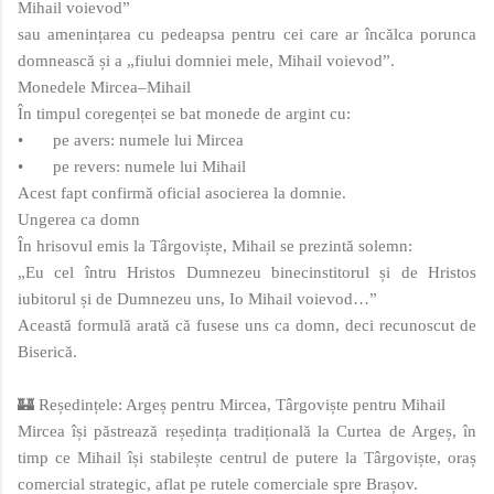
Mihail voievod”
sau amenințarea cu pedeapsa pentru cei care ar încălca porunca
domnească și a „fiului domniei mele, Mihail voievod”.
Monedele Mircea–Mihail
În timpul coregenței se bat monede de argint cu:
•
pe avers: numele lui Mircea
•
pe revers: numele lui Mihail
Acest fapt confirmă oficial asocierea la domnie.
Ungerea ca domn
În hrisovul emis la Târgoviște, Mihail se prezintă solemn:
„Eu cel întru Hristos Dumnezeu binecinstitorul și de Hristos
iubitorul și de Dumnezeu uns, Io Mihail voievod…”
Această formulă arată că fusese uns ca domn, deci recunoscut de
Biserică.
🏰 Reședințele: Argeș pentru Mircea, Târgoviște pentru Mihail
Mircea își păstrează reședința tradițională la Curtea de Argeș, în
timp ce Mihail își stabilește centrul de putere la Târgoviște, oraș
comercial strategic, aflat pe rutele comerciale spre Brașov.