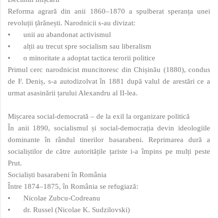
Reforma agrară din anii 1860–1870 a spulberat speranța unei
revoluții țărănești. Narodnicii s-au divizat:
•
unii au abandonat activismul
•
alții au trecut spre socialism sau liberalism
•
o minoritate a adoptat tactica terorii politice
Primul cerc narodnicist muncitoresc din Chișinău (1880), condus
de F. Deniș, s-a autodizolvat în 1881 după valul de arestări ce a
urmat asasinării țarului Alexandru al II‑lea.
Mișcarea social‑democrată – de la exil la organizare politică
În anii 1890, socialismul și social‑democrația devin ideologiile
dominante în rândul tinerilor basarabeni. Reprimarea dură a
socialiștilor de către autoritățile țariste i-a împins pe mulți peste
Prut.
Socialiști basarabeni în România
Între 1874–1875, în România se refugiază:
•
Nicolae Zubcu‑Codreanu
•
dr. Russel (Nicolae K. Sudzilovski)