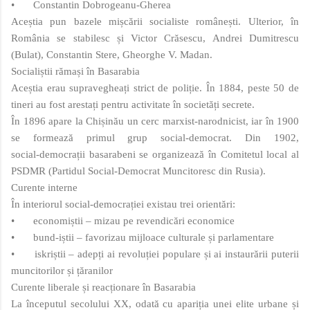
•
Constantin Dobrogeanu‑Gherea
Aceștia pun bazele mișcării socialiste românești. Ulterior, în
România se stabilesc și Victor Crăsescu, Andrei Dumitrescu
(Bulat), Constantin Stere, Gheorghe V. Madan.
Socialiștii rămași în Basarabia
Aceștia erau supravegheați strict de poliție. În 1884, peste 50 de
tineri au fost arestați pentru activitate în societăți secrete.
În 1896 apare la Chișinău un cerc marxist‑narodnicist, iar în 1900
se formează primul grup social‑democrat. Din 1902,
social‑democrații basarabeni se organizează în Comitetul local al
PSDMR (Partidul Social‑Democrat Muncitoresc din Rusia).
Curente interne
În interiorul social‑democrației existau trei orientări:
•
economiștii – mizau pe revendicări economice
•
bund-iștii – favorizau mijloace culturale și parlamentare
•
iskriștii – adepți ai revoluției populare și ai instaurării puterii
muncitorilor și țăranilor
Curente liberale și reacționare în Basarabia
La începutul secolului XX, odată cu apariția unei elite urbane și