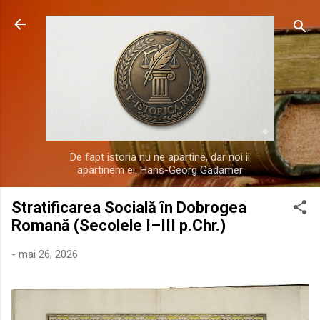
Treceți la conținutul principal
De fapt istoria nu ne apartine, dar noi ii
apartinem ei. Hans-Georg Gadamer
Stratificarea Socială în Dobrogea
Romană (Secolele I–III p.Chr.)
-
mai 26, 2026