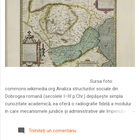
Sursa foto:
commons.wikimedia.org Analiza structurilor sociale din
Dobrogea romană (secolele I–III p.Chr.) depășește simpla
curiozitate academică; ea oferă o radiografie fidelă a modului
în care mecanismele juridice și administrative ale Imperiului
Roman au remodelat spațiul dintre Dunăre și Marea Neagră.
Într-o epocă în care prosperitatea excepțională a lumii romane
Trimiteți un comentariu
era susținută de o mobilitate socială dinamică și de o libertate