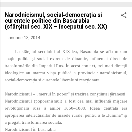
economică extinsă, Dobrogea a devenit un laborator complex
de fuziune etnică și culturală. Urmărirea penetrării elementului
Narodnicismul, social‑democrația și
roman – în special a cetățenilor romani ( cives Romani ) în
curentele politice din Basarabia
țesutul urban și rural dobrogean – ne permite să măsurăm cu
(sfârșitul sec. XIX – începutul sec. XX)
precizie profunzimea și ritmul procesului de rom...
-
ianuarie 13, 2014
La sfârșitul secolului al XIX‑lea, Basarabia se afla într-un
spațiu politic și social extrem de dinamic, influențat direct de
transformările din Imperiul Rus. În acest context, trei mari direcții
ideologice au marcat viața publică a provinciei: narodnicismul,
social‑democrația și curentele liberale și reacționare.
Narodnicismul – „mersul în popor” și trezirea conștiinței țărănești
Narodnicismul (poporanismul) a fost cea mai influentă mișcare
revoluționară rusă a anilor 1860–1880. Ideea centrală era
apropierea intelectualilor de masele rurale, pentru a le „lumina” și
a pregăti transformarea socială.
Narodnicismul în Basarabia