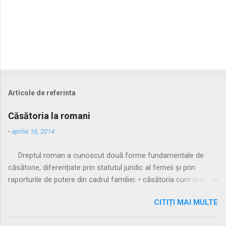
Articole de referinta
Căsătoria la romani
-
aprilie 16, 2014
Dreptul roman a cunoscut două forme fundamentale de
căsătorie, diferențiate prin statutul juridic al femeii și prin
raporturile de putere din cadrul familiei: • căsătoria cum manus
• căsătoria sine manu Multă vreme, singura formă recunoscută
CITIȚI MAI MULTE
și practicată a fost căsătoria cu manus, prin care femeia
trecea sub autoritatea soțului, devenind parte a familiei