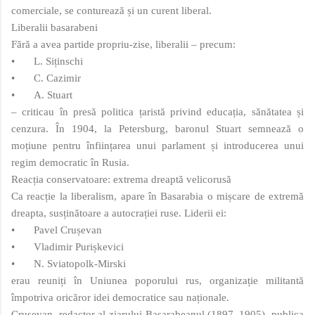
comerciale, se conturează și un curent liberal.
Liberalii basarabeni
Fără a avea partide propriu-zise, liberalii – precum:
•
L. Siținschi
•
C. Cazimir
•
A. Stuart
– criticau în presă politica țaristă privind educația, sănătatea și
cenzura. În 1904, la Petersburg, baronul Stuart semnează o
moțiune pentru înființarea unui parlament și introducerea unui
regim democratic în Rusia.
Reacția conservatoare: extrema dreaptă velicorusă
Ca reacție la liberalism, apare în Basarabia o mișcare de extremă
dreapta, susținătoare a autocrației ruse. Liderii ei:
•
Pavel Crușevan
•
Vladimir Purișkevici
•
N. Sviatopolk‑Mirski
erau reuniți în Uniunea poporului rus, organizație militantă
împotriva oricăror idei democratice sau naționale.
Crușevan, redactor al ziarului Basarabeanul (1897–1905), publica