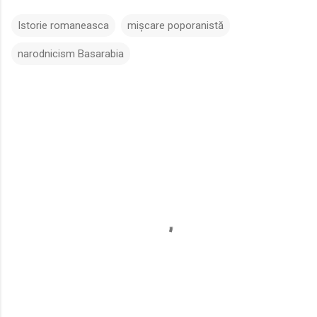
Istorie romaneasca
mișcare poporanistă
narodnicism Basarabia
C
o
m
e
n
t
a
r
i
i