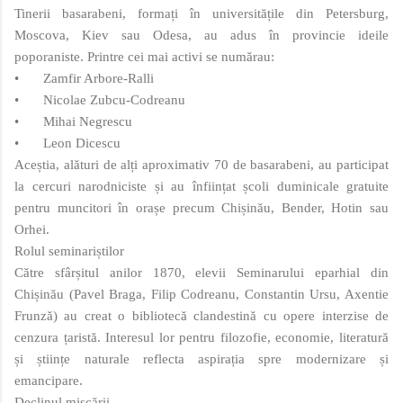
Tinerii basarabeni, formați în universitățile din Petersburg,
Moscova, Kiev sau Odesa, au adus în provincie ideile
poporaniste. Printre cei mai activi se numărau:
•
Zamfir Arbore‑Ralli
•
Nicolae Zubcu‑Codreanu
•
Mihai Negrescu
•
Leon Dicescu
Aceștia, alături de alți aproximativ 70 de basarabeni, au participat
la cercuri narodniciste și au înființat școli duminicale gratuite
pentru muncitori în orașe precum Chișinău, Bender, Hotin sau
Orhei.
Rolul seminariștilor
Către sfârșitul anilor 1870, elevii Seminarului eparhial din
Chișinău (Pavel Braga, Filip Codreanu, Constantin Ursu, Axentie
Frunză) au creat o bibliotecă clandestină cu opere interzise de
cenzura țaristă. Interesul lor pentru filozofie, economie, literatură
și științe naturale reflecta aspirația spre modernizare și
emancipare.
Declinul mișcării