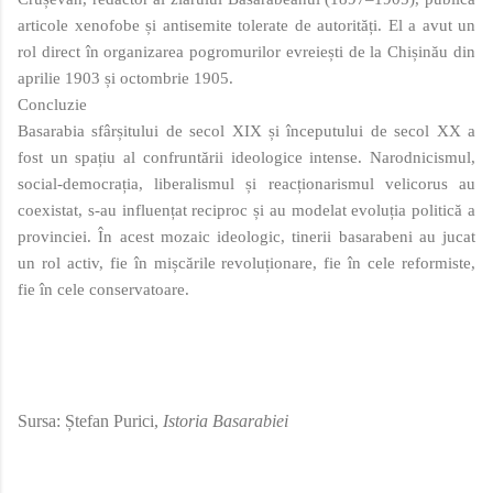
articole xenofobe și antisemite tolerate de autorități. El a avut un
rol direct în organizarea pogromurilor evreiești de la Chișinău din
aprilie 1903 și octombrie 1905.
Concluzie
Basarabia sfârșitului de secol XIX și începutului de secol XX a
fost un spațiu al confruntării ideologice intense. Narodnicismul,
social‑democrația, liberalismul și reacționarismul velicorus au
coexistat, s-au influențat reciproc și au modelat evoluția politică a
provinciei. În acest mozaic ideologic, tinerii basarabeni au jucat
un rol activ, fie în mișcările revoluționare, fie în cele reformiste,
fie în cele conservatoare.
Sursa: Ștefan Purici,
Istoria Basarabiei